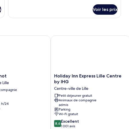
Standard,
de
détails
2
x
Voir les prix
sur
lits
le
une
type
de
place
chambre
Chambre
t
Holiday Inn Express Lille Centre by I
Standard,
2
lits
une
place
Holiday
not
Holiday Inn Express Lille Centre
Inn
by IHG
 Lille
Express
Centre-ville de Lille
 compagnie
Lille
Centre
Petit déjeuner gratuit
Animaux de compagnie
by
 h/24
admis
IHG
s
Parking
Centre-
Wi-Fi gratuit
ville
8.6
Excellent
de
8,6
sur
1 001 avis
Lille