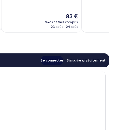
Excellent,
10,
1 005 avis
Très
bien,
Le
83 €
490 avis
u
nouveau
taxes et frais compris
tax
prix
23 août - 24 août
est
de
83 €
Se connecter
S’inscrire gratuitement