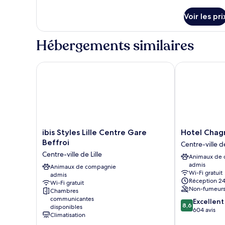
Standard,
de
détails
1
Voir les pri
sur
lit
le
double
type
Hébergements similaires
de
chambre
Chambre
ibis Styles Lille Centre Gare Beffroi
Hotel Chagno
Standard,
1
lit
double
ibis
Hotel
ibis Styles Lille Centre Gare
Hotel Chag
Styles
Chagnot
Beffroi
Centre-ville de
Lille
Centre-
Centre-ville de Lille
Animaux de
Centre
ville
admis
Gare
Animaux de compagnie
de
Wi-Fi gratuit
admis
Beffroi
Lille
Réception 24
Wi-Fi gratuit
Centre-
Non-fumeur
Chambres
ville
communicantes
8.6
Excellent
de
8,6
disponibles
sur
604 avis
Lille
Climatisation
10,