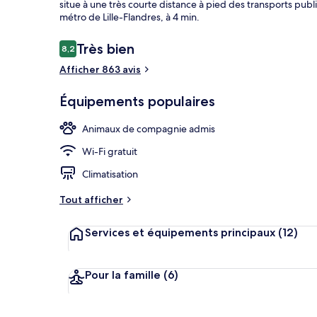
situe à une très courte distance à pied des transports publi
métro de Lille-Flandres, à 4 min.
Avis
Très bien
8,2
8,2 sur 10
Extérieur
voyageurs
Afficher 863 avis
Équipements populaires
Animaux de compagnie admis
Wi-Fi gratuit
Climatisation
Tout afficher
Services et équipements principaux
(12)
Pour la famille
(6)