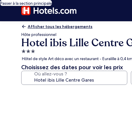
Passer à la section principale
Afficher tous les hébergements
Hôte professionnel
Hotel ibis Lille Centre 
Hébergement
3.0 étoiles
Hôtel de style Art déco avec un restaurant - Euralille à 0,4 k
Choisissez des dates pour voir les prix
Où allez-vous ?
Galerie
photos
de
l’hébergement
Hotel