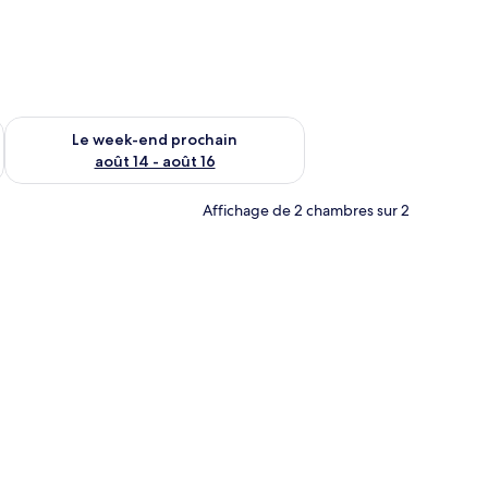
-end août 7 - août 9
Vérifier la disponibilité pour le week-end prochain août 14 - a
Le week-end prochain
août 14 - août 16
Affichage de 2 chambres sur 2
hevet et un plateau avec de la nourriture et un verre de vin.
Bureau, rideaux occultants, chambres insonorisées