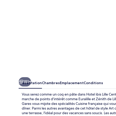
ibis
Lille
Centre
Gares
151+
Présentation
Chambres
Emplacement
Conditions
Vous serez comme un coq en pâte dans Hotel ibis Lille Cen
marche de points d'intérêt comme Euralille et Zénith de Lille
Gares vous mijote des spécialités Cuisine française qui v
dîner. Parmi les autres avantages de cet hôtel de style Art 
une terrasse, l'idéal pour des vacances sans soucis. Les a