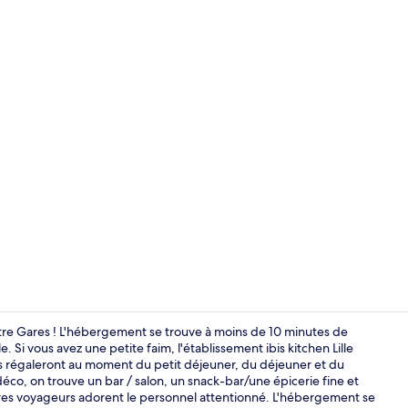
Extérieur
tre Gares ! L'hébergement se trouve à moins de 10 minutes de
. Si vous avez une petite faim, l'établissement ibis kitchen Lille
ous régaleront au moment du petit déjeuner, du déjeuner et du
Divers
déco, on trouve un bar / salon, un snack-bar/une épicerie fine et
utres voyageurs adorent le personnel attentionné. L'hébergement se