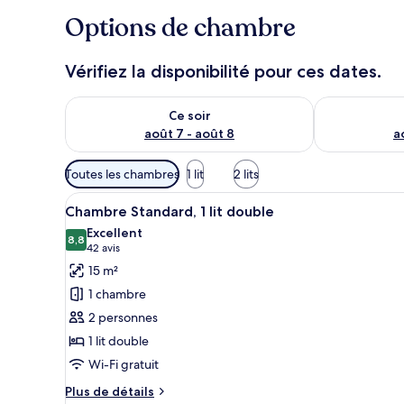
Options de chambre
Vérifiez la disponibilité pour ces dates.
Vérifier la disponibilité pour ce soir août 7 - août 8
Vérifier la di
Ce soir
août 7 - août 8
a
Filtres
Toutes les chambres
1 lit
2 lits
disponibles
Afficher
Une chambre d’hôtel comprenant
pour
22
Chambre Standard, 1 lit double
toutes
les
Excellent
les
8,8
chambres
8,8 sur 10
(42 avis)
42 avis
photos
15 m²
pour
1 chambre
ce
2 personnes
type
1 lit double
de
Wi-Fi gratuit
chambre :
Chambre
Plus
Plus de détails