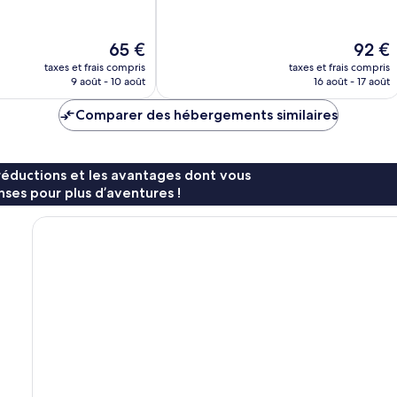
10,
Excellent,
1 001 avis
Le
Le
65 €
92 €
nouveau
nouvea
taxes et frais compris
taxes et frais compris
prix
prix
9 août - 10 août
16 août - 17 août
est
est
de
de
Comparer des hébergements similaires
65 €
92 €
réductions et les avantages dont vous
ses pour plus d’aventures !