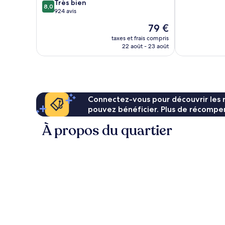
8.0
Très bien
Excellent,
8,0
sur
924 avis
604 avis
10,
Le
79 €
Très
nouveau
bien,
taxes et frais compris
prix
22 août - 23 août
924 avis
est
de
79 €
Connectez-vous pour découvrir les 
pouvez bénéficier. Plus de récompen
À propos du quartier