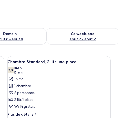
sponibilité pour demain août 8 - août 9
Vérifier la disponibilité pour ce week
Demain
Ce week-end
oût 8 - août 9
août 7 - août 9
 un lit, un bureau, une chaise, une fenêtre avec des rideaux, une table de c
Afficher
Chambre Standard, 2 lits une place | 
22
Chambre Standard, 2 lits une place
toutes
Bien
les
7,8
7,8 sur 10
(13 avis)
13 avis
photos
15 m²
pour
1 chambre
ce
2 personnes
type
2 lits 1 place
de
Wi-Fi gratuit
chambre :
Chambre
Plus
Plus de détails