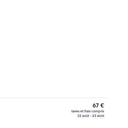
Petit déjeuner buffet servi tous les j
Le
67 €
prix
taxes et frais compris
actuel
22 août - 23 août
Bar (sur place)
est
de