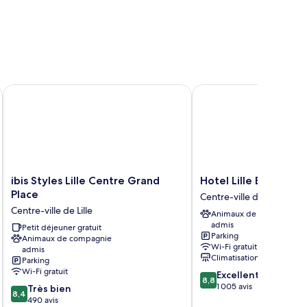
HG
ibis Styles Lille Centre Grand Place
Hotel Lille Europe
ibis
Hotel
ibis Styles Lille Centre Grand
Hotel Lille Europe
Styles
Lille
Place
Centre-ville de Lille
Lille
Europe
Centre-ville de Lille
Animaux de compagnie
Centre
Centre-
admis
Grand
Petit déjeuner gratuit
ville
Parking
Animaux de compagnie
Place
de
Wi-Fi gratuit
admis
Centre-
Lille
Climatisation
Parking
ville
Wi-Fi gratuit
8.8
Excellent
de
8,8
sur
1 005 avis
8.4
Très bien
Lille
8,4
10,
sur
490 avis