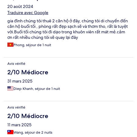
20 août 2024
Traduire avec Google
gia đình chúng tôi thuê 2 căn hộ ở đây, chúng tôi di chuyển đến
căn hộ buổi tối , phòng rất đẹp sạch sẽ và thơm tho, rất là tuyệt
vời.Buối tối chúng tôi đi dạo trong khuôn viên rất mát mẻ.cảm
ơn rất nhiều chúng tôi sẽ quay lại đây
Phong, séjour de 1 nuit
Avis vérifié
2/10 Médiocre
31 mars 2025
Diep Khanh, séjour de 1 nuit
Avis vérifié
2/10 Médiocre
11 mars 2025
Wang, séjour de 2 nuits