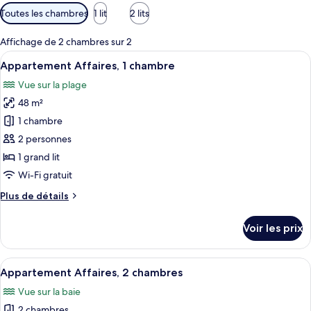
Filtres
Toutes les chambres
1 lit
2 lits
disponibles
pour
Affichage de 2 chambres sur 2
les
Afficher
Appartement Affaires, 1 chambre | Coin
43
Appartement Affaires, 1 chambre
chambres
toutes
Vue sur la plage
les
48 m²
photos
pour
1 chambre
ce
2 personnes
type
1 grand lit
de
Wi-Fi gratuit
chambre :
Plus
Plus de détails
Appartement
de
Affaires,
détails
Voir les prix
1
sur
le
chambre
type
Afficher
Un salon moderne avec un canapé beige
50
de
Appartement Affaires, 2 chambres
toutes
chambre
Vue sur la baie
Appartement
les
Affaires,
2 chambres