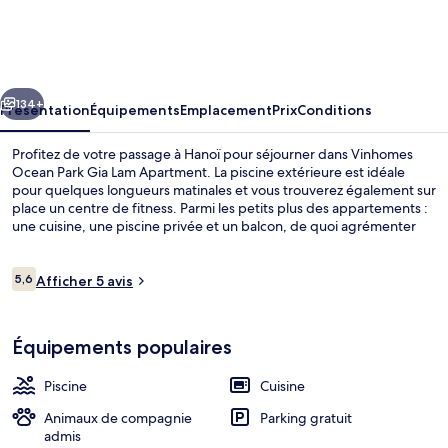
Ocean
Park
Gia
cédent
Suivant
Lam
134+
Présentation
Équipements
Emplacement
Prix
Conditions
Apartment
Profitez de votre passage à Hanoï pour séjourner dans Vinhomes
Ocean Park Gia Lam Apartment. La piscine extérieure est idéale
pour quelques longueurs matinales et vous trouverez également sur
place un centre de fitness. Parmi les petits plus des appartements :
une cuisine, une piscine privée et un balcon, de quoi agrémenter
votre séjour.
Avis
5,6
Afficher 5 avis
5,6 sur 10
voyageurs
Terrasse/Patio
Équipements populaires
Piscine
Cuisine
Animaux de compagnie
Parking gratuit
admis