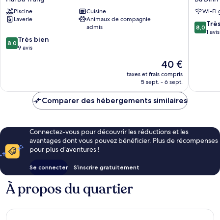
Times
Lynn
Piscine
Cuisine
Wi-Fi 
City
Housing
Laverie
Animaux de compagnie
Apartment
Ba
8.0
Trè
admis
8,0
Hai
Dinh
sur
1 avis
8.0
Ba
Très bien
10,
8,0
sur
Trung
9 avis
Très
10,
bien,
Le
40 €
Très
1 avis
nouveau
bien,
taxes et frais compris
prix
5 sept. - 6 sept.
9 avis
est
de
Comparer des hébergements similaires
40 €
Connectez-vous pour découvrir les réductions et les
avantages dont vous pouvez bénéficier. Plus de récompenses
pour plus d’aventures !
Se connecter
S’inscrire gratuitement
À propos du quartier