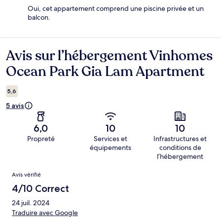
Oui, cet appartement comprend une piscine privée et un
balcon.
Avis sur l’hébergement Vinhomes
Avis
Ocean Park Gia Lam Apartment
5,6
5 avis
6,0
10
10
Propreté
Services et
Infrastructures et
équipements
conditions de
l’hébergement
Avis
Avis vérifié
4/10 Correct
24 juil. 2024
Traduire avec Google