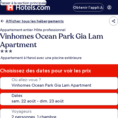
Passer à la section principale
Obtenir l’appli
Afficher tous les hébergements
Appartement entier
·
Hôte professionnel
Vinhomes Ocean Park Gia Lam
Apartment
Hébergement
3.0 étoiles
Appartement à Hanoï avec une piscine extérieure
Choisissez des dates pour voir les prix
Où allez-vous ?
Dates
Voyageurs