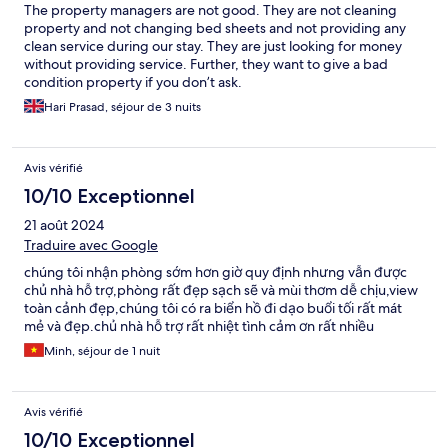
The property managers are not good. They are not cleaning
property and not changing bed sheets and not providing any
clean service during our stay. They are just looking for money
without providing service. Further, they want to give a bad
condition property if you don’t ask.
Hari Prasad, séjour de 3 nuits
Avis vérifié
10/10 Exceptionnel
21 août 2024
Traduire avec Google
chúng tôi nhận phòng sớm hơn giờ quy định nhưng vẫn được
chủ nhà hỗ trợ,phòng rất đẹp sạch sẽ và mùi thơm dễ chịu,view
toàn cảnh đẹp,chúng tôi có ra biển hồ đi dạo buổi tối rất mát
mẻ và đẹp.chủ nhà hỗ trợ rất nhiệt tình cảm ơn rất nhiều
Minh, séjour de 1 nuit
Avis vérifié
10/10 Exceptionnel