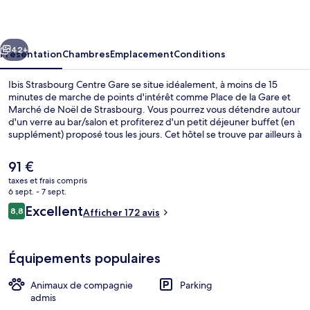
Centre
Gare
cédent
Suivant
42+
Présentation
Chambres
Emplacement
Conditions
Ibis Strasbourg Centre Gare se situe idéalement, à moins de 15
minutes de marche de points d'intérêt comme Place de la Gare et
Marché de Noël de Strasbourg. Vous pourrez vous détendre autour
d'un verre au bar/salon et profiterez d'un petit déjeuner buffet (en
supplément) proposé tous les jours. Cet hôtel se trouve par ailleurs à
moins de 5 minutes en voiture de Cathédrale Notre-Dame de
Strasbourg. Les autres voyageurs adorent le personnel attentionné.
Le
91 €
Les transports publics sont rapidement accessibles à pied : Station
prix
taxes et frais compris
de tramway Gare Centrale se situe à quelques pas et Station de
actuel
6 sept. - 7 sept.
tramway Faubourg National, à 4 min de marche à peine.
Extérieur
est
Avis
Excellent
8,8
Afficher 172 avis
de
8,8 sur 10
voyageurs
91 €.
Équipements populaires
Animaux de compagnie
Parking
admis