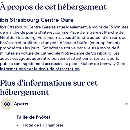
À propos de cet hébergement
ibis Strasbourg Centre Gare
Ibis Strasbourg Centre Gare se situe idéalement, à moins de 15 minutes
de marche de points d'intérêt comme Place de la Gare et Marché de
Noël de Strasbourg. Vous pourrez vous détendre autour d'un verre au
bar/salon et profiterez d'un petit déjeuner buffet (en supplément)
proposé tous les jours. Cet hôtel se trouve par ailleurs à moins de 5
minutes en voiture de Cathédrale Notre-Dame de Strasbourg. Les
autres voyageurs adorent le personnel attentionné. Les transports
publics sont rapidement accessibles à pied : Station de tramway Gare
Centrale se situe à quelques pas et Station de tramway Faubourg
Informations sur le droit de rétractation
National, à 4 min de marche à peine.
Plus d’informations sur cet
hébergement
Aperçu
Taille de l'hôtel
Hôtel de 117 chambres