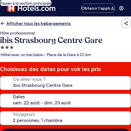
Passer à la section principale
Obtenir l’appli
Afficher tous les hébergements
Hôte professionnel
ibis Strasbourg Centre Gare
Hébergement
3.0 étoiles
Hôtel avec un bar/salon - Place de la Gare à 0,1 km
Choisissez des dates pour voir les prix
Où allez-vous ?
Dates
Voyageurs