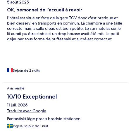
5 août 2025
OK, personnel de l'accueil à revoir
L'hôtel est situé en face de la gare TGV donc c'est pratique et
bien desservi en transports en commun. La chambre a une taille
correcte mais la salle d'eau est bien petite. Le sur matelas sur le
lit aurait pu être stable si un drap housse avait été mis. Le petit
déjeuner sous forme de buffet salé et sucré est correct et
l'équipe dédiée au petit-déjeuner est sympathique. Mais une
partie de l'équipe de la réception est vraiment indigne ! Quand
nous sommes arrivés, il y avait 2 femmes dont une jeune qui
nous a bien accueilli et s'est occupé de nous, tandis que l'autre
dame d'un certain âge nous dévisageait du regard sans dire
bonjour ! Même mon fils m'a dit après "la dame là-bas a l'air
Séjour de 2 nuits
méchante". Le lendemain, ma carte a été démagnétisée et donc
j'ai dû me rendre à la réception ou j'attendais patiemment car le
jeune monsieur de l'accueil était en communication
Avis vérifié
téléphonique. Après, des touristes européens sont arrivés et là
10/10 Exceptionnel
un autre monsieur (un grand) du personnel de la réception vient
de leur dire bonjour et les servir. Choquée, je dis "Et ben bravo,
11 juil. 2026
j'étais là bien avant eux !". L'autre Agent qui venait de raccrocher
Traduire avec Google
est venu me voir et me dire "Ne vous inquiétez pas, je m'occupe
de vous". Le manque de professionnalisme dans cet IBIS est
Fantastiskt läge precis bredvid stationen.
souvent mentionné dans les commentaires, il faut donc
Ingela, séjour de 1 nuit
réformer votre personnel de la réception.