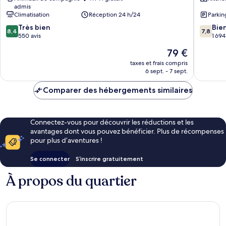
admis
Gare
Quartier
Climatisation
Réception 24 h/24
Parkin
Quartier
de
8.4
7.8
de
Très bien
la
Bie
8,4
7,8
sur
sur
la
550 avis
Gare
1 694
10,
10,
Gare
Le
79 €
Très
Bien,
nouveau
bien,
1 694 avi
taxes et frais compris
prix
6 sept. - 7 sept.
550 avis
est
de
Comparer des hébergements similaires
79 €
Connectez-vous pour découvrir les réductions et les
avantages dont vous pouvez bénéficier. Plus de récompenses
pour plus d’aventures !
Se connecter
S’inscrire gratuitement
À propos du quartier