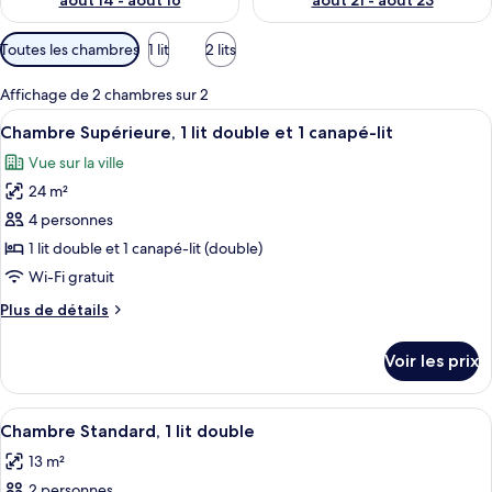
août 14 - août 16
août 21 - août 23
Filtres
Toutes les chambres
1 lit
2 lits
disponibles
pour
Affichage de 2 chambres sur 2
les
Afficher
Une chambre d’hôtel moderne avec un g
11
Chambre Supérieure, 1 lit double et 1 canapé-lit
chambres
toutes
Vue sur la ville
les
24 m²
photos
pour
4 personnes
ce
1 lit double et 1 canapé-lit (double)
type
Wi-Fi gratuit
de
Plus
Plus de détails
chambre :
de
Chambre
détails
Voir les prix
sur
Supérieure,
le
1
type
Afficher
Une chambre d’hôtel avec un lit, un b
lit
9
de
Chambre Standard, 1 lit double
toutes
double
chambre
13 m²
Chambre
les
et
Supérieure,
2 personnes