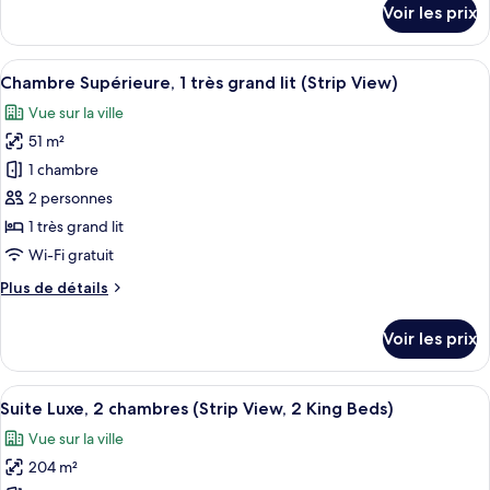
Voir les prix
chambre
sur
le
(Strip
type
Afficher
Une chambre d’hôtel moderne dotée d’un
View,
6
de
Chambre Supérieure, 1 très grand lit (Strip View)
toutes
1
chambre
Vue sur la ville
Suite,
les
King
1
51 m²
photos
Bed)
chambre
pour
1 chambre
(Strip
ce
View,
2 personnes
1
type
1 très grand lit
King
de
Wi-Fi gratuit
Bed)
chambre :
Plus
Plus de détails
Chambre
de
Supérieure,
détails
Voir les prix
1
sur
le
très
type
Afficher
Une salle de bain moderne avec une b
grand
1
de
Suite Luxe, 2 chambres (Strip View, 2 King Beds)
toutes
lit
chambre
Vue sur la ville
Chambre
les
(Strip
Supérieure,
204 m²
photos
View)
1