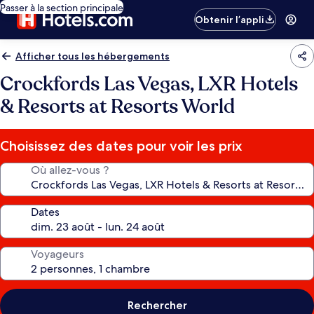
Passer à la section principale
Obtenir l’appli
Afficher tous les hébergements
Crockfords Las Vegas, LXR Hotels
& Resorts at Resorts World
Choisissez des dates pour voir les prix
Où allez-vous ?
Dates
Voyageurs
Rechercher