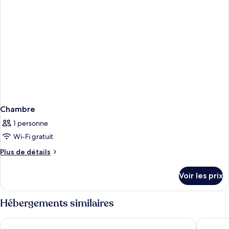
Chambre
1 personne
Wi-Fi gratuit
Plus
Plus de détails
de
détails
Voir les prix
sur
le
type
Hébergements similaires
de
chambre
Planet Hollywood Resort & Casino
The LINQ
Chambre