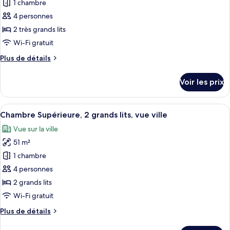
pour
1 chambre
très
ce
grand
4 personnes
lit
type
2 très grands lits
(Strip
de
Wi-Fi gratuit
View)
chambre :
Plus
Plus de détails
Suite
de
Luxe,
détails
Voir les prix
2
sur
le
chambres
type
Afficher
Une chambre d’hôtel avec deux lits, un 
(Strip
5
de
Chambre Supérieure, 2 grands lits, vue ville
toutes
View,
chambre
Vue sur la ville
Suite
les
2
Luxe,
51 m²
photos
King
2
pour
Beds)
1 chambre
chambres
ce
(Strip
4 personnes
View,
type
2 grands lits
2
de
Wi-Fi gratuit
King
chambre :
Beds)
Plus
Plus de détails
Chambre
de
Supérieure,
détails