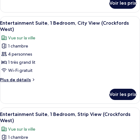
Voir les prix
2
sur
le
grands
type
Afficher
Une chambre d’hôtel moderne, dotée d’u
lits,
2
de
Entertainment Suite, 1 Bedroom, City View (Crockfords
toutes
vue
chambre
West)
Chambre
les
ville
Vue sur la ville
Supérieure,
photos
2
1 chambre
pour
grands
4 personnes
ce
lits,
vue
type
1 très grand lit
ville
de
Wi-Fi gratuit
chambre :
Plus
Plus de détails
Entertainment
de
Suite,
détails
Voir les prix
sur
1
le
Bedroom,
type
Afficher
Une chambre d’hôtel moderne, dotée d’u
City
2
de
Entertainment Suite, 1 Bedroom, Strip View (Crockfords
toutes
chambre
View
West)
Entertainment
les
(Crockfords
Vue sur la ville
Suite,
photos
West)
1
1 chambre
pour