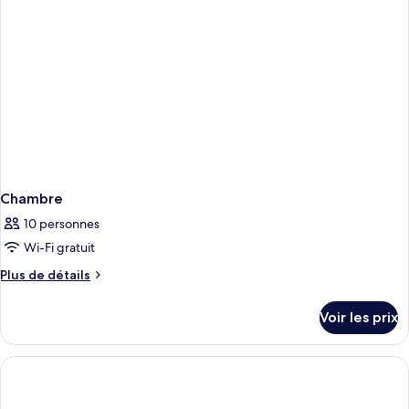
King
1
Bed)
chambre
(1
King
Bed)
Chambre
10 personnes
Wi-Fi gratuit
Plus
Plus de détails
de
détails
Voir les prix
sur
le
type
de
chambre
Chambre