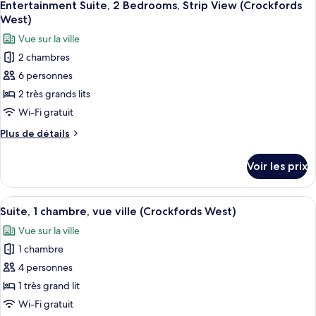
chambre
5
de
Entertainment Suite, 2 Bedrooms, Strip View (Crockfords
toutes
chambre
(Crockfords
West)
Suite,
les
West,
Vue sur la ville
1
photos
Strip
chambre
2 chambres
pour
View)
(Crockfords
6 personnes
ce
West,
Strip
type
2 très grands lits
View)
de
Wi-Fi gratuit
chambre :
Plus
Plus de détails
Entertainment
de
Suite,
détails
Voir les prix
sur
2
le
Bedrooms,
type
Afficher
TV connectée de 65 pouces avec chaînes
Strip
2
de
Suite, 1 chambre, vue ville (Crockfords West)
toutes
chambre
View
Vue sur la ville
Entertainment
les
(Crockfords
Suite,
1 chambre
photos
West)
2
pour
4 personnes
Bedrooms,
ce
Strip
1 très grand lit
View
type
Wi-Fi gratuit
(Crockfords