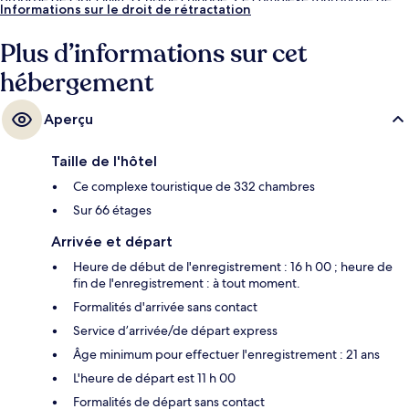
Informations sur le droit de rétractation
luxe abrite en outre 7 piscines extérieures, une salle de fitness et un
bain à remous. Les autres voyageurs adorent le personnel attentionné.
Plus d’informations sur cet
hébergement
Aperçu
Taille de l'hôtel
Ce complexe touristique de 332 chambres
Sur 66 étages
Arrivée et départ
Heure de début de l'enregistrement : 16 h 00 ; heure de
fin de l'enregistrement : à tout moment.
Formalités d'arrivée sans contact
Service d’arrivée/de départ express
Âge minimum pour effectuer l'enregistrement : 21 ans
L'heure de départ est 11 h 00
Formalités de départ sans contact