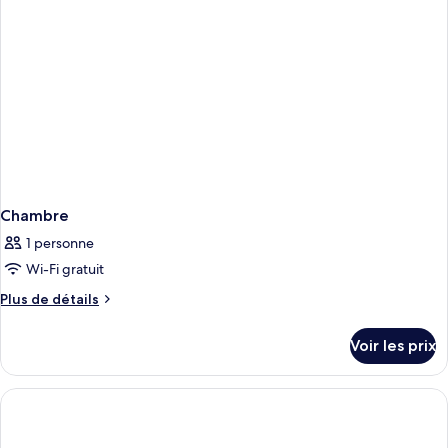
Chambre
1 personne
Wi-Fi gratuit
Plus
Plus de détails
de
détails
Voir les prix
sur
le
type
de
chambre
Chambre