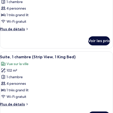
pour
1 chambre
très
ce
grand
4 personnes
lit,
type
1 très grand lit
vue
de
Wi-Fi gratuit
ville
chambre :
Plus
Plus de détails
Suite,
de
1
détails
Voir les prix
chambre,
sur
le
vue
type
Afficher
Un salon moderne avec un canapé, des f
ville
2
de
Suite, 1 chambre (Strip View, 1 King Bed)
toutes
(1
chambre
Vue sur la ville
Suite,
les
King
1
102 m²
photos
Bed)
chambre,
pour
1 chambre
vue
ce
ville
4 personnes
(1
type
1 très grand lit
King
de
Wi-Fi gratuit
Bed)
chambre :
Plus
Plus de détails
Suite,
de
1
détails