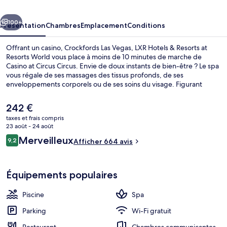
LXR
cédent
Suivant
Hotels
100+
Présentation
Chambres
Emplacement
Conditions
&
Offrant un casino, Crockfords Las Vegas, LXR Hotels & Resorts at
Resorts
Resorts World vous place à moins de 10 minutes de marche de
Casino at Circus Circus. Envie de doux instants de bien-être ? Le spa
at
vous régale de ses massages des tissus profonds, de ses
Resorts
enveloppements corporels ou de ses soins du visage. Figurant
parmi les 20 restaurants, l'établissement FUHU vous ouvre ses
World
portes pour le déjeuner et le dîner et vous propose des spécialités
Le
242 €
Cuisine chinoise. Ce complexe touristique de luxe abrite en outre 7
prix
taxes et frais compris
piscines extérieures, une salle de fitness et un bain à remous. Les
actuel
23 août - 24 août
autres voyageurs adorent le personnel attentionné.
Hall
est
Avis
Merveilleux
9,2
Afficher 664 avis
de
9,2 sur 10
voyageurs
242 €.
Équipements populaires
Piscine
Spa
Parking
Wi-Fi gratuit