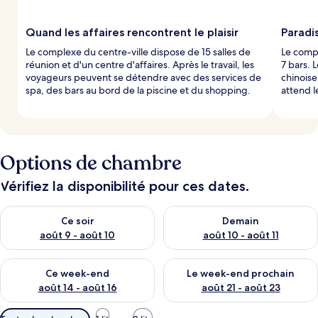
Quand les affaires rencontrent le plaisir
Paradis
Le complexe du centre-ville dispose de 15 salles de
Le compl
réunion et d'un centre d'affaires. Après le travail, les
7 bars. 
voyageurs peuvent se détendre avec des services de
chinoise
spa, des bars au bord de la piscine et du shopping.
attend l
Options de chambre
Vérifiez la disponibilité pour ces dates.
Vérifier la disponibilité pour ce soir août 9 - août 10
Vérifier la disponibilité pour 
Ce soir
Demain
août 9 - août 10
août 10 - août 11
Vérifier la disponibilité pour ce week-end août 14 - août 16
Vérifier la disponibilité pour
Ce week-end
Le week-end prochain
août 14 - août 16
août 21 - août 23
Filtres