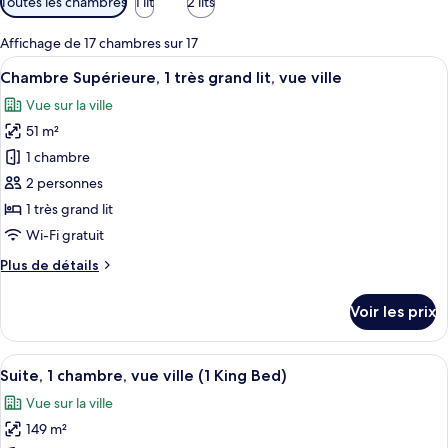
Toutes les chambres
1 lit
2 lits
disponibles
pour
Affichage de 17 chambres sur 17
les
Afficher
Une chambre d’hôtel avec un grand lit,
4
Chambre Supérieure, 1 très grand lit, vue ville
chambres
toutes
Vue sur la ville
les
51 m²
photos
pour
1 chambre
ce
2 personnes
type
1 très grand lit
de
Wi-Fi gratuit
chambre :
Plus
Plus de détails
Chambre
de
Supérieure,
détails
Voir les prix
1
sur
le
très
type
Afficher
Une chambre d’hôtel moderne dotée d’un
grand
2
de
Suite, 1 chambre, vue ville (1 King Bed)
toutes
lit,
chambre
Vue sur la ville
Chambre
les
vue
Supérieure,
149 m²
photos
ville
1