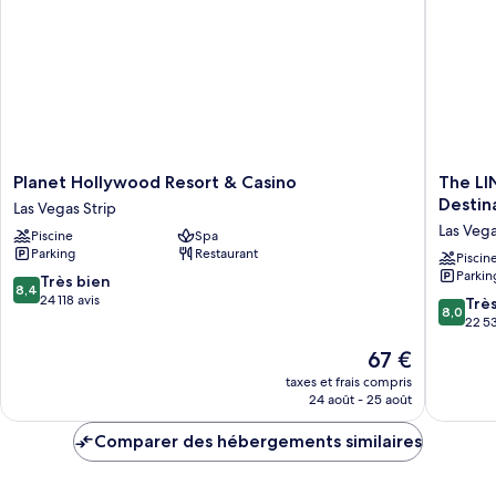
Planet
The
Planet Hollywood Resort & Casino
The LI
Hollywood
LINQ
Destin
Las Vegas Strip
Resort
Hotel
Las Vega
Piscine
Spa
&
&
Parking
Restaurant
Casino
Casino
Piscin
Parkin
Las
–
8.4
Très bien
8,4
Vegas
A
sur
24 118 avis
8.0
Trè
8,0
Strip
Caesars
10,
sur
22 53
Reward
Très
10,
Le
67 €
Destinat
bien,
Très
nouveau
Las
24 118 avis
bien,
taxes et frais compris
prix
Vegas
24 août - 25 août
22 533 a
est
Strip
de
Comparer des hébergements similaires
67 €