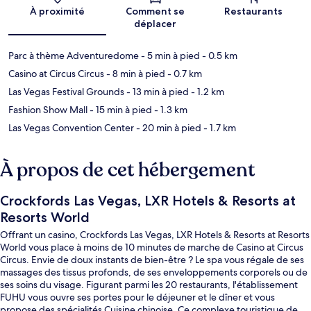
Carte
À proximité
Comment se
Restaurants
déplacer
Parc à thème Adventuredome
- 5 min à pied
- 0.5 km
Casino at Circus Circus
- 8 min à pied
- 0.7 km
Las Vegas Festival Grounds
- 13 min à pied
- 1.2 km
Fashion Show Mall
- 15 min à pied
- 1.3 km
Las Vegas Convention Center
- 20 min à pied
- 1.7 km
À propos de cet hébergement
Crockfords Las Vegas, LXR Hotels & Resorts at
Resorts World
Offrant un casino, Crockfords Las Vegas, LXR Hotels & Resorts at Resorts
World vous place à moins de 10 minutes de marche de Casino at Circus
Circus. Envie de doux instants de bien-être ? Le spa vous régale de ses
massages des tissus profonds, de ses enveloppements corporels ou de
ses soins du visage. Figurant parmi les 20 restaurants, l'établissement
FUHU vous ouvre ses portes pour le déjeuner et le dîner et vous
propose des spécialités Cuisine chinoise. Ce complexe touristique de