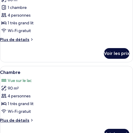
photos
Nature)
Deluxe,
pour
1 chambre
vue
ce
lac
4 personnes
(Elegant
type
1 très grand lit
Nature)
de
Wi-Fi gratuit
chambre :
Plus
Plus de détails
Appartement
de
Duplex
détails
Voir les prix
sur
le
type
Afficher
Une chambre d’hôtel avec un grand lit,
4
de
Chambre
toutes
chambre
Vue sur le lac
Appartement
les
Duplex
90 m²
photos
pour
4 personnes
ce
1 très grand lit
type
Wi-Fi gratuit
de
Plus
Plus de détails
chambre :
de
Chambre
détails