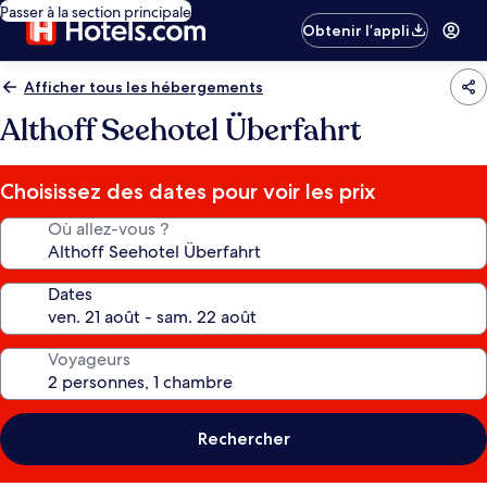
Passer à la section principale
Obtenir l’appli
Afficher tous les hébergements
Althoff Seehotel Überfahrt
Choisissez des dates pour voir les prix
Où allez-vous ?
Dates
Voyageurs
Rechercher