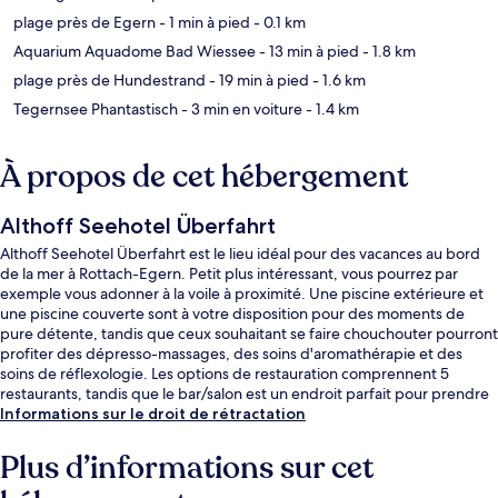
plage près de Egern
- 1 min à pied
- 0.1 km
Aquarium Aquadome Bad Wiessee
- 13 min à pied
- 1.8 km
plage près de Hundestrand
- 19 min à pied
- 1.6 km
Tegernsee Phantastisch
- 3 min en voiture
- 1.4 km
À propos de cet hébergement
Althoff Seehotel Überfahrt
Althoff Seehotel Überfahrt est le lieu idéal pour des vacances au bord
de la mer à Rottach-Egern. Petit plus intéressant, vous pourrez par
exemple vous adonner à la voile à proximité. Une piscine extérieure et
une piscine couverte sont à votre disposition pour des moments de
pure détente, tandis que ceux souhaitant se faire chouchouter pourront
profiter des dépresso-massages, des soins d'aromathérapie et des
soins de réflexologie. Les options de restauration comprennent 5
restaurants, tandis que le bar/salon est un endroit parfait pour prendre
un verre. Parmi les autres avantages de cet hôtel de luxe, on trouve un
Informations sur le droit de rétractation
bar en bord de piscine, un centre de remise en forme et une salle de
fitness, l'idéal pour des vacances sans soucis.
Plus d’informations sur cet