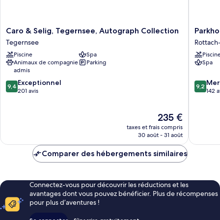
Caro
Parkhote
Caro & Selig, Tegernsee, Autograph Collection
Parkho
&
Egerner
Tegernsee
Rottach
Selig,
Höfe
Piscine
Spa
Piscin
Tegernsee,
Rottach
Animaux de compagnie
Parking
Spa
Autograph
Egern
admis
Collection
9.4
9.2
Tegernsee
Exceptionnel
Mer
9,4
9,2
sur
sur
201 avis
142 a
10,
10,
Exceptionnel,
Merveill
Le
235 €
201 avis
142 avis
nouveau
taxes et frais compris
prix
30 août - 31 août
est
de
Comparer des hébergements similaires
235 €
Connectez-vous pour découvrir les réductions et les
avantages dont vous pouvez bénéficier. Plus de récompenses
pour plus d’aventures !