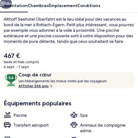
115+
Présentation
Chambres
Emplacement
Conditions
Althoff Seehotel Überfahrt est le lieu idéal pour des vacances au
bord de la mer à Rottach-Egern. Petit plus intéressant, vous pourrez
par exemple vous adonner à la voile à proximité. Une piscine
extérieure et une piscine couverte sont à votre disposition pour des
moments de pure détente, tandis que ceux souhaitant se faire
chouchouter pourront profiter des dépresso-massages, des soins
d'aromathérapie et des soins de réflexologie. Les options de
Le
467 €
restauration comprennent 5 restaurants, tandis que le bar/salon est
prix
taxes et frais compris
un endroit parfait pour prendre un verre. Parmi les autres avantages
actuel
6 sept. - 7 sept.
de cet hôtel de luxe, on trouve un bar en bord de piscine, un centre
Sauna, hammam, hammam, soins corpor
est
Avis
9,6
de remise en forme et une salle de fitness, l'idéal pour des vacances
Coup de cœur
de
sans soucis.
voyageurs
L
sur
Les hébergements les mieux notés par les voyageurs
467 €.
e
Afficher 336 avis
10,
s
Coup
de
Équipements populaires
h
cœur
é
b
Piscine
Spa
e
r
Transfert aéroport
Animaux de compagnie
g
admis
e