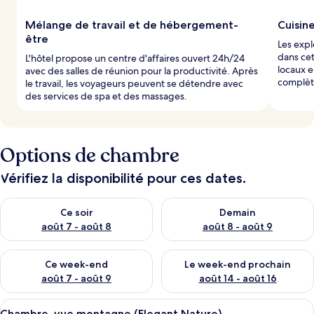
l
Mélange de travail et de hébergement-
Cuisin
e
être
Les expl
s
dans cet
L'hôtel propose un centre d'affaires ouvert 24h/24
locaux e
avec des salles de réunion pour la productivité. Après
v
complète
le travail, les voyageurs peuvent se détendre avec
o
des services de spa et des massages.
y
a
g
e
u
Options de chambre
r
s
Vérifiez la disponibilité pour ces dates.
Vérifier la disponibilité pour ce soir août 7 - août 8
Vérifier la disponibilité pour 
Ce soir
Demain
août 7 - août 8
août 8 - août 9
Vérifier la disponibilité pour ce week-end août 7 - août 9
Vérifier la disponibilité pour 
Ce week-end
Le week-end prochain
août 7 - août 9
août 14 - août 16
Afficher
Une chambre d’hôtel avec un lit, une t
6
Chambre, vue montagne (Elegant Nature)