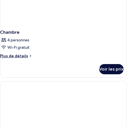
Chambre
4 personnes
Wi-Fi gratuit
Plus
Plus de détails
de
détails
Voir les prix
sur
le
type
de
chambre
Chambre