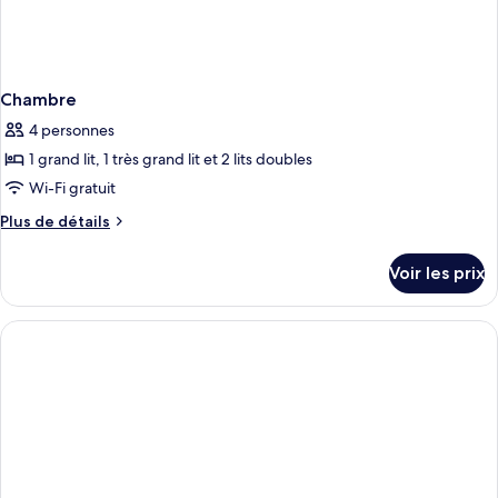
Chambre
4 personnes
1 grand lit, 1 très grand lit et 2 lits doubles
Wi-Fi gratuit
Plus
Plus de détails
de
détails
Voir les prix
sur
le
type
de
chambre
Chambre