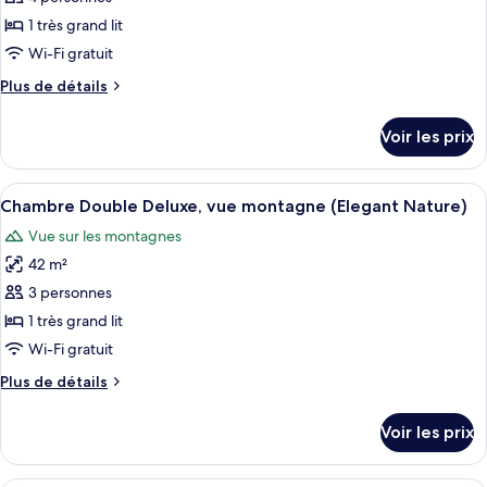
Nature)
type
1 très grand lit
de
Wi-Fi gratuit
chambre :
Plus
Plus de détails
Chambre
de
détails
Voir les prix
sur
le
type
Afficher
Une chambre d’hôtel avec un grand lit,
7
de
Chambre Double Deluxe, vue montagne (Elegant Nature)
toutes
chambre
Vue sur les montagnes
Chambre
les
42 m²
photos
pour
3 personnes
ce
1 très grand lit
type
Wi-Fi gratuit
de
Plus
Plus de détails
chambre :
de
Chambre
détails
Voir les prix
sur
Double
le
Deluxe,
type
Une pièce avec une terrasse en bois, 