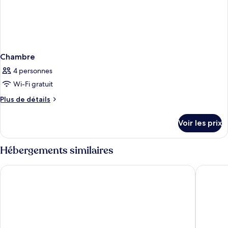
Chambre
4 personnes
Wi-Fi gratuit
Plus
Plus de détails
de
détails
Voir les prix
sur
le
type
Hébergements similaires
de
chambre
Caro & Selig, Tegernsee, Autograph Collection
Parkhote
Chambre