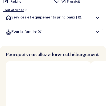
Parking
Wi-Fi gratuit
m
e
Tout afficher
n
t
Services et équipements principaux
(12)
s
l
Pour la famille
(6)
e
s
m
i
Pourquoi vous allez adorer cet hébergement
e
u
x
n
o
t
é
s
p
a
r