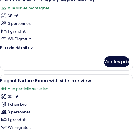
toutes
Vue sur les montagnes
les
35 m²
photos
pour
3 personnes
ce
1 grand lit
type
Wi-Fi gratuit
de
Plus
Plus de détails
chambre :
de
Chambre,
détails
Voir les prix
sur
vue
le
montagne
type
Afficher
Une chambre d’hôtel avec un canapé, u
(Elegant
5
de
Elegant Nature Room with side lake view
toutes
Nature)
chambre
Vue partielle sur le lac
Chambre,
les
vue
35 m²
photos
montagne
pour
1 chambre
(Elegant
ce
Nature)
3 personnes
type
1 grand lit
de
Wi-Fi gratuit
chambre :