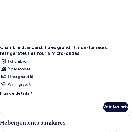
lits,
et
non-
four
fumeurs,
à
réfrigérateur
et
micro-
four
ondes
à
micro-
ondes
Chambre Standard, 1 très grand lit, non-fumeurs,
réfrigérateur et four à micro-ondes
1 chambre
2 personnes
1 très grand lit
Wi-Fi gratuit
Plus
Plus de détails
de
détails
Voir les prix
sur
le
type
Hébergements similaires
de
chambre