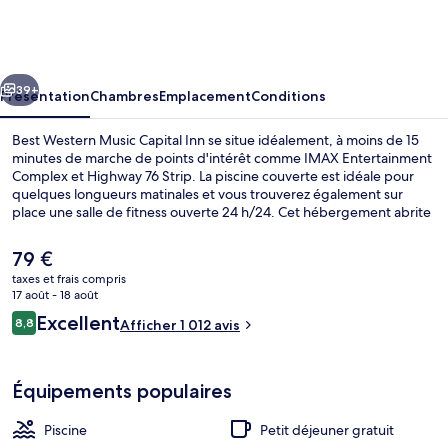
Western
Music
Capital
cédent
Suivant
Inn
39+
Présentation
Chambres
Emplacement
Conditions
Best Western Music Capital Inn se situe idéalement, à moins de 15
minutes de marche de points d'intérêt comme IMAX Entertainment
Complex et Highway 76 Strip. La piscine couverte est idéale pour
quelques longueurs matinales et vous trouverez également sur
place une salle de fitness ouverte 24 h/24. Cet hébergement abrite
un bain à remous et un sauna, tandis que, petit plus pratique, les
chambres bénéficient d'un réfrigérateur et un micro-ondes. Les
Le
79 €
autres voyageurs adorent la piscine rafraîchissante et le personnel
prix
taxes et frais compris
attentionné.
actuel
17 août - 18 août
Piscine couverte
est
Avis
Excellent
8,8
Afficher 1 012 avis
de
8,8 sur 10
voyageurs
79 €.
Équipements populaires
Piscine
Petit déjeuner gratuit