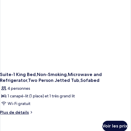
chambre
1
King
Bed,Non-
Smoking,Microwave
and
Refrigerator,One
Person
Jetted
Tub,Recliner
Suite-1 King Bed,Non-Smoking,Microwave and
Refrigerator,Two Person Jetted Tub,Sofabed
4 personnes
1 canapé-lit (1 place) et 1 très grand lit
Wi-Fi gratuit
Plus
Plus de détails
de
détails
Voir les prix
sur