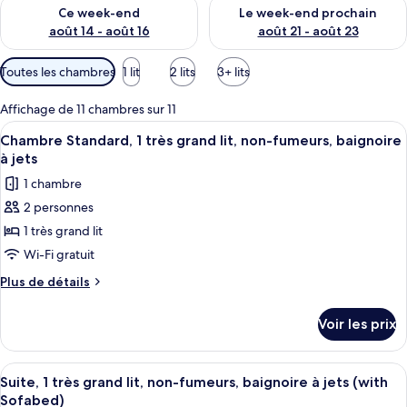
Vérifier la disponibilité pour ce week-end août 14 - août 16
Vérifier la disponibilité pour
Ce week-end
Le week-end prochain
août 14 - août 16
août 21 - août 23
Filtres
Toutes les chambres
1 lit
2 lits
3+ lits
disponibles
pour
Affichage de 11 chambres sur 11
les
Afficher
Une chambre d’hôtel avec un grand li
5
Chambre Standard, 1 très grand lit, non-fumeurs, baignoire
chambres
toutes
à jets
les
1 chambre
photos
2 personnes
pour
1 très grand lit
ce
type
Wi-Fi gratuit
de
Plus
Plus de détails
chambre :
de
détails
Chambre
Voir les prix
sur
Standard,
le
1
type
Afficher
Une chambre d’hôtel avec un grand lit,
8
très
de
Suite, 1 très grand lit, non-fumeurs, baignoire à jets (with
toutes
chambre
grand
Sofabed)