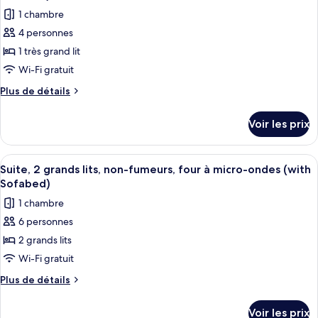
Chambre
les
lit,
1 chambre
Standard,
photos
non-
1
4 personnes
pour
très
fumeurs,
1 très grand lit
ce
grand
baignoire
lit,
type
Wi-Fi gratuit
à
non-
de
Plus
Plus de détails
jets
fumeurs,
chambre :
de
baignoire
détails
Suite,
à
Voir les prix
sur
jets
1
le
très
type
Afficher
Une chambre d’hôtel avec deux lits, un
6
grand
de
Suite, 2 grands lits, non-fumeurs, four à micro-ondes (with
toutes
chambre
lit,
Sofabed)
Suite,
les
non-
1 chambre
1
photos
fumeurs,
très
6 personnes
pour
grand
baignoire
2 grands lits
ce
lit,
à
non-
type
Wi-Fi gratuit
jets
fumeurs,
de
Plus
Plus de détails
(with
baignoire
chambre :
de
à
Sofabed)
détails
Suite,
jets
Voir les prix
sur