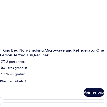
accessible
Standard,
aux
2
grands
personnes
lits,
à
accessible
mobilité
aux
réduite,
personnes
à
baignoire
mobilité
réduite,
baignoire
1 King Bed,Non-Smoking,Microwave and Refrigerator,One
Person Jetted Tub,Recliner
2 personnes
1 très grand lit
Wi-Fi gratuit
Plus
Plus de détails
de
détails
Voir les prix
sur
le
type
de