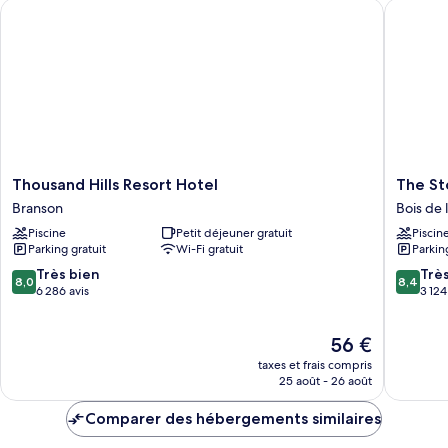
Thousand Hills Resort Hotel
The Ston
Chambre
Standard,
1
très
grand
lit,
non-
fumeurs,
réfrigérateur
et
Thousand
The
Thousand Hills Resort Hotel
The St
four
Hills
Stone
Branson
Bois de 
à
Resort
Castle
micro-
Piscine
Petit déjeuner gratuit
Piscin
Hotel
Hotel
ondes
Parking gratuit
Wi-Fi gratuit
Parkin
Branson
&
Confere
8.0
8.4
Très bien
Trè
8,0
8,4
Center
sur
sur
6 286 avis
3 124
Bois
10,
10,
de
Très
Très
Le
56 €
la
bien,
bien,
nouveau
Rivière
6 286 avis
3 124 avi
taxes et frais compris
prix
Brumeu
25 août - 26 août
est
de
Comparer des hébergements similaires
56 €