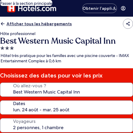
Passer à la section principale
Obtenir l’appli
Afficher tous les hébergements
Hôte professionnel
Best Western Music Capital Inn
Hébergement
3.0 étoiles
Hôtel très pratique pour les familles avec une piscine couverte - IMAX
Entertainment Complex à 0,6 km
Choisissez des dates pour voir les prix
Où allez-vous ?
Dates
Voyageurs