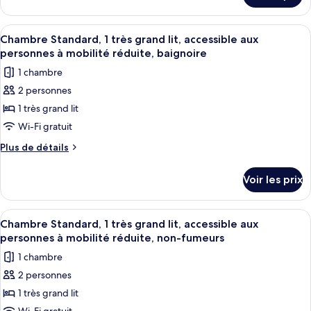
(with
2
le
Sofabed)
grands
type
Afficher
Une chambre d’hôtel avec un grand lit
7
lits,
de
Chambre Standard, 1 très grand lit, accessible aux
toutes
chambre
non-
personnes à mobilité réduite, baignoire
Suite,
les
fumeurs,
1 chambre
2
photos
four
grands
2 personnes
pour
lits,
à
1 très grand lit
ce
non-
micro-
fumeurs,
type
Wi-Fi gratuit
ondes
four
de
Plus
Plus de détails
(with
à
chambre :
de
micro-
Sofabed)
détails
Chambre
ondes
Voir les prix
sur
(with
Standard,
le
Sofabed)
1
type
Afficher
Une chambre d’hôtel avec un grand lit
5
très
de
Chambre Standard, 1 très grand lit, accessible aux
toutes
chambre
grand
personnes à mobilité réduite, non-fumeurs
Chambre
les
lit,
1 chambre
Standard,
photos
accessible
1
2 personnes
pour
très
aux
1 très grand lit
ce
grand
personnes
lit,