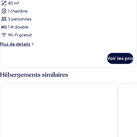
Room,
40 m²
photos
Garden
pour
1 chambre
View
ce
3 personnes
type
1 lit double
de
Wi-Fi gratuit
chambre :
Plus
Plus de détails
Garden
de
Room
détails
Voir les prix
sur
le
type
Hébergements similaires
de
chambre
Kresten Palace Hotel
Sunshine 
Garden
Room