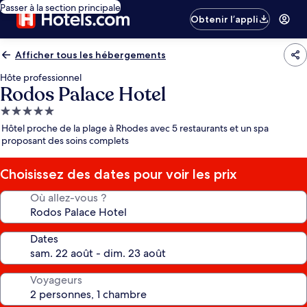
Passer à la section principale
Obtenir l’appli
Afficher tous les hébergements
Hôte professionnel
Rodos Palace Hotel
Hébergement
5.0 étoiles
Hôtel proche de la plage à Rhodes avec 5 restaurants et un spa
proposant des soins complets
Choisissez des dates pour voir les prix
Où allez-vous ?
Dates
Voyageurs