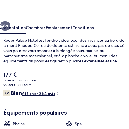
Palace
Hotel
cédent
Suivant
91+
Présentation
Chambres
Emplacement
Conditions
Rodos Palace Hotel est l'endroit idéal pour des vacances au bord de
la mer à Rhodes. Ce lieu de détente est niché à deux pas de sites où
vous pourrez vous adonner à la plongée sous-marine, au
parachutisme ascensionnel, et à la planche à voile. Au menu des
équipements disponibles figurent 5 piscines extérieures et une
piscine couverte, l'idéal pour des moments de pure détente. Vous
pourrez également prendre soin de vous au spa grâce à des
Le
177 €
massages aux pierres chaudes, des soins d'aromathérapie et des
prix
taxes et frais compris
soins d'hydrothérapie. L'établissement La Terasse, l'un des 5
actuel
29 août - 30 août
restaurants, sert des spécialités Cuisine internationale et est ouvert
Chambre Premium, vue mer | Coffres-f
est
Avis
pour le petit déjeuner. Cet hôtel de luxe abrite en outre 3
Bien
7,6
Afficher 364 avis
de
7,6 sur 10
bars/lounges, un club pour enfants (gratuit) et un bar en bord de
voyageurs
177 €.
piscine.
Équipements populaires
Piscine
Spa