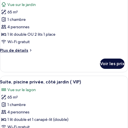
toutes
chambre
Vue sur le jardin
Chambre
les
Exécutive,
65 m²
photos
vue
pour
1 chambre
mer
ce
4 personnes
type
1 lit double OU 2 lits 1 place
de
Wi-Fi gratuit
chambre :
Plus
Plus de détails
Suite
de
Familiale
détails
Voir les prix
(Garden)
sur
le
type
Afficher
Un espace piscine agrémenté de chaises
6
de
Suite, piscine privée, côté jardin ( VIP)
toutes
chambre
Vue sur le lagon
Suite
les
Familiale
65 m²
photos
(Garden)
pour
1 chambre
ce
4 personnes
type
1 lit double et 1 canapé-lit (double)
de
Wi-Fi gratuit