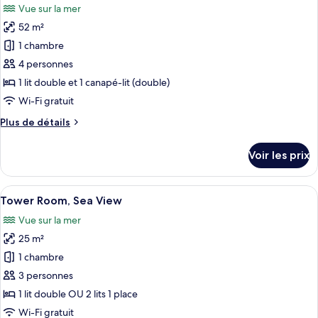
Vue sur la mer
Chambre
les
Premium,
52 m²
photos
vue
pour
1 chambre
mer
ce
4 personnes
type
1 lit double et 1 canapé-lit (double)
de
Wi-Fi gratuit
chambre :
Plus
Plus de détails
Suite
de
Junior,
détails
Voir les prix
vue
sur
le
mer
type
Afficher
Une chambre d’hôtel avec un grand lit,
(Junior)
5
de
Tower Room, Sea View
toutes
chambre
Vue sur la mer
Suite
les
Junior,
25 m²
photos
vue
pour
1 chambre
mer
ce
(Junior)
3 personnes
type
1 lit double OU 2 lits 1 place
de
Wi-Fi gratuit