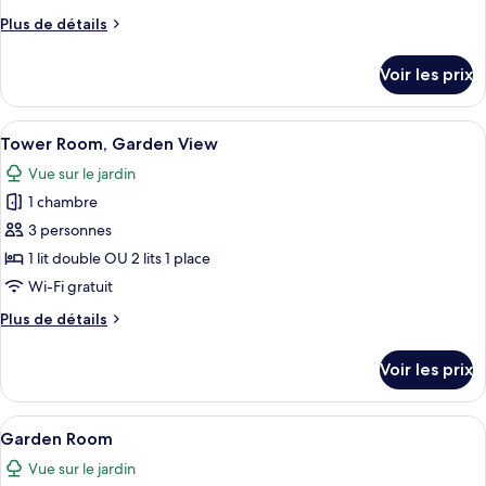
chambre :
Plus
Plus de détails
Tower
de
Room,
détails
Voir les prix
Sea
sur
le
View
type
Afficher
Une chambre d’hôtel avec un grand lit
5
de
Tower Room, Garden View
toutes
chambre
Vue sur le jardin
Tower
les
Room,
1 chambre
photos
Sea
pour
3 personnes
View
ce
1 lit double OU 2 lits 1 place
type
Wi-Fi gratuit
de
Plus
Plus de détails
chambre :
de
Tower
détails
Voir les prix
sur
Room,
le
Garden
type
Afficher
Une chambre d’hôtel avec un lit, un bu
View
1
de
Garden Room
toutes
chambre
Vue sur le jardin
Tower
les