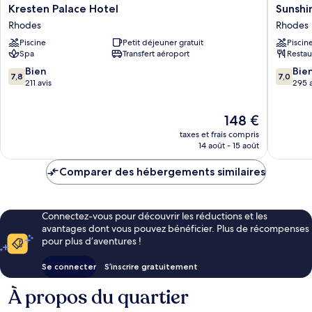
Kresten
Sunshin
Kresten Palace Hotel
Sunshin
Palace
Rhodes
Rhodes
Rhodes
Hotel
-
Piscine
Petit déjeuner gratuit
Piscin
Rhodes
All
Spa
Transfert aéroport
Restau
Inclusiv
Rhodes
7.8
7.0
Bien
Bie
7,8
7,0
sur
sur
211 avis
295 a
10,
10,
Bien,
Bien,
Le
148 €
211 avis
295 avis
nouveau
taxes et frais compris
prix
14 août - 15 août
est
de
Comparer des hébergements similaires
148 €
Connectez-vous pour découvrir les réductions et les
avantages dont vous pouvez bénéficier. Plus de récompenses
pour plus d’aventures !
Se connecter
S’inscrire gratuitement
À propos du quartier