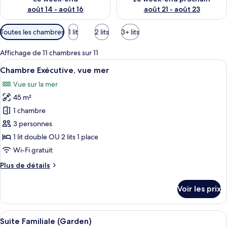
août 14 - août 16
août 21 - août 23
Filtres
Toutes les chambres
1 lit
2 lits
3+ lits
disponibles
pour
Affichage de 11 chambres sur 11
les
Afficher
Une chambre d’hôtel avec un grand lit,
4
Chambre Exécutive, vue mer
chambres
toutes
Vue sur la mer
les
45 m²
photos
pour
1 chambre
ce
3 personnes
type
1 lit double OU 2 lits 1 place
de
Wi-Fi gratuit
chambre :
Plus
Plus de détails
Chambre
de
Exécutive,
détails
Voir les prix
vue
sur
le
mer
type
Afficher
Une piscine avec des chaises longues 
8
de
Suite Familiale (Garden)