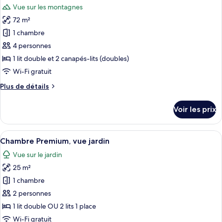
chambre
Vue sur les montagnes
Chambre
les
Pool
Exécutive,
72 m²
photos
View)
vue
pour
1 chambre
jardin
ce
(
4 personnes
&
type
1 lit double et 2 canapés-lits (doubles)
Pool
de
Wi-Fi gratuit
View)
chambre :
Plus
Plus de détails
Bungalow
de
détails
Voir les prix
sur
le
type
Afficher
Une chambre d’hôtel moderne dotée d’un
6
de
Chambre Premium, vue jardin
toutes
chambre
Vue sur le jardin
Bungalow
les
25 m²
photos
pour
1 chambre
ce
2 personnes
type
1 lit double OU 2 lits 1 place
de
Wi-Fi gratuit