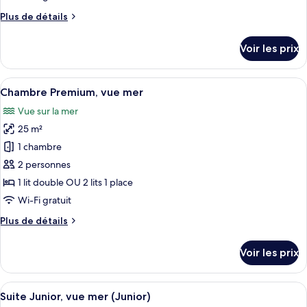
chambre :
Plus
Plus de détails
Chambre
de
Premium,
détails
Voir les prix
vue
sur
le
jardin
type
Afficher
Une chambre d’hôtel moderne dotée d’u
8
de
Chambre Premium, vue mer
toutes
chambre
Vue sur la mer
Chambre
les
Premium,
25 m²
photos
vue
pour
1 chambre
jardin
ce
2 personnes
type
1 lit double OU 2 lits 1 place
de
Wi-Fi gratuit
chambre :
Plus
Plus de détails
Chambre
de
Premium,
détails
Voir les prix
vue
sur
le
mer
type
Afficher
Un salon moderne avec un canapé, une t
4
de
Suite Junior, vue mer (Junior)
toutes
chambre