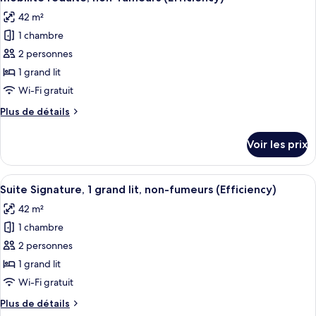
Studio
les
non-
42 m²
Standard,
photos
fumeurs
1
1 chambre
pour
(Efficiency)
grand
2 personnes
ce
lit,
non-
type
1 grand lit
fumeurs
de
Wi-Fi gratuit
(Efficiency)
chambre :
Plus
Plus de détails
Suite
de
Signature,
détails
Voir les prix
sur
1
le
grand
type
Afficher
Un espace de vie compact comprenant un
lit,
5
de
Suite Signature, 1 grand lit, non-fumeurs (Efficiency)
toutes
chambre
accessible
42 m²
Suite
les
aux
Signature,
1 chambre
photos
personnes
1
pour
2 personnes
à
grand
ce
lit,
1 grand lit
mobilité
accessible
type
réduite,
Wi-Fi gratuit
aux
de
non-
personnes
Plus
Plus de détails
chambre :
à
de