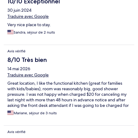
10/10 Exceptionnel
30 juin 2024
Traduire avec Google
Very nice place to stay.
Sandra, séjour de 2 nuits
Avis vérifié
8/10 Très bien
14 mai 2026
Traduire avec Google
Great location, I like the functional kitchen (great for families
with kids/babies), room was reasonably big, good shower
pressure. I was not happy when charged $20 for canceling my
last night with more than 48 hours in advance notice and after
asking the front desk attendant if I was going to be charged for
it and he said no :( Oh well. Plenty of parking spots.
Mariane, séjour de 3 nuits
Avis vérifié