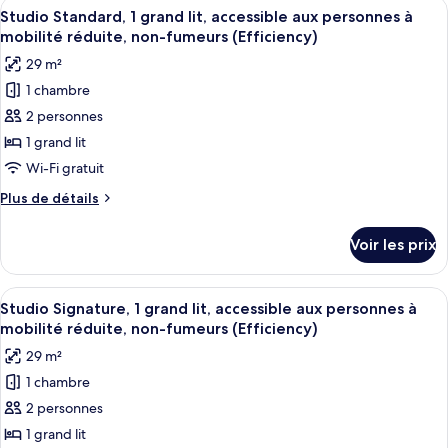
Afficher
Une chambre d’hôtel avec un lit, une ta
doubles,
4
de
Studio Standard, 1 grand lit, accessible aux personnes à
toutes
chambre
accessible
mobilité réduite, non-fumeurs (Efficiency)
Studio
les
aux
29 m²
Standard,
photos
personnes
2
1 chambre
pour
à
lits
2 personnes
ce
doubles,
mobilité
accessible
type
1 grand lit
réduite
aux
de
Wi-Fi gratuit
(Efficiency)
personnes
chambre :
à
Plus
Plus de détails
Studio
mobilité
de
réduite
Standard,
détails
Voir les prix
(Efficiency)
sur
1
le
grand
type
Afficher
Une chambre d’hôtel avec un lit, une ta
lit,
4
de
Studio Signature, 1 grand lit, accessible aux personnes à
toutes
chambre
accessible
mobilité réduite, non-fumeurs (Efficiency)
Studio
les
aux
29 m²
Standard,
photos
personnes
1
1 chambre
pour
à
grand
2 personnes
ce
lit,
mobilité
accessible
type
1 grand lit
réduite,