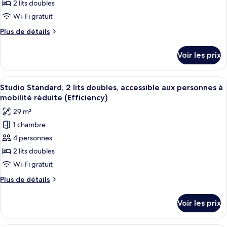
ce
Suite
2 lits doubles
Smoking
No
type
Wi-Fi gratuit
Smoking
de
Plus
Plus de détails
chambre :
de
Studio
détails
Voir les prix
sur
Standard,
le
2
type
Afficher
Une chambre d’hôtel avec deux lits, u
lits
3
de
Studio Standard, 2 lits doubles, accessible aux personnes à
toutes
doubles,
chambre
mobilité réduite (Efficiency)
Studio
les
non-
29 m²
Standard,
photos
fumeurs
2
1 chambre
pour
(Efficiency)
lits
4 personnes
ce
doubles,
non-
type
2 lits doubles
fumeurs
de
Wi-Fi gratuit
(Efficiency)
chambre :
Plus
Plus de détails
Studio
de
Standard,
détails
Voir les prix
sur
2
le
lits
type