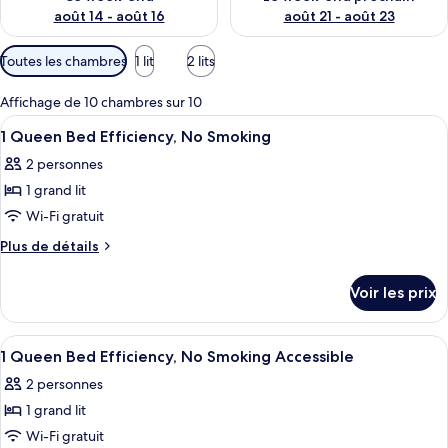
août 14 - août 16
août 21 - août 23
Filtres
Toutes les chambres
1 lit
2 lits
disponibles
pour
Affichage de 10 chambres sur 10
les
Afficher
Une chambre d’hôtel avec un lit, une t
5
1 Queen Bed Efficiency, No Smoking
chambres
toutes
2 personnes
les
1 grand lit
photos
pour
Wi-Fi gratuit
ce
Plus
Plus de détails
type
de
détails
de
Voir les prix
sur
chambre :
le
1
type
Afficher
Une chambre d’hôtel avec un lit, une t
6
Queen
de
1 Queen Bed Efficiency, No Smoking Accessible
toutes
chambre
Bed
2 personnes
1
les
Efficiency,
Queen
1 grand lit
photos
No
Bed
pour
Wi-Fi gratuit
Efficiency,
Smoking