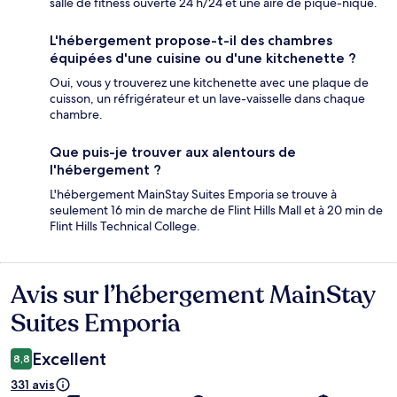
salle de fitness ouverte 24 h/24 et une aire de pique-nique.
L'hébergement propose-t-il des chambres
équipées d'une cuisine ou d'une kitchenette ?
Oui, vous y trouverez une kitchenette avec une plaque de
cuisson, un réfrigérateur et un lave-vaisselle dans chaque
chambre.
Que puis-je trouver aux alentours de
l'hébergement ?
L'hébergement MainStay Suites Emporia se trouve à
seulement 16 min de marche de Flint Hills Mall et à 20 min de
Flint Hills Technical College.
Avis sur l’hébergement MainStay
Avis
Suites Emporia
Excellent
8,8
331 avis