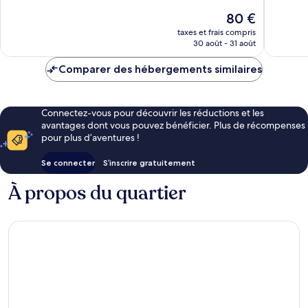
Très
Excellen
Le
80 €
bien,
1 002 av
nouveau
1 002 avis
taxes et frais compris
prix
30 août - 31 août
est
de
Comparer des hébergements similaires
80 €
Connectez-vous pour découvrir les réductions et les
avantages dont vous pouvez bénéficier. Plus de récompenses
pour plus d’aventures !
Se connecter
S’inscrire gratuitement
À propos du quartier