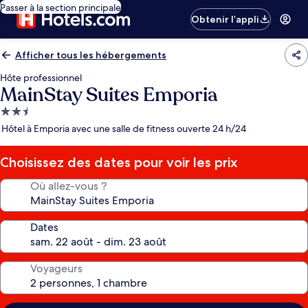
Passer à la section principale
Obtenir l’appli
Afficher tous les hébergements
Hôte professionnel
MainStay Suites Emporia
Hébergement
2.5 étoiles
Hôtel à Emporia avec une salle de fitness ouverte 24 h/24
Choisissez des dates pour voir les prix
Où allez-vous ?
Dates
Voyageurs