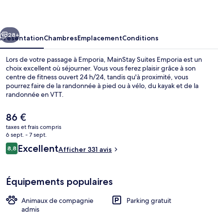
Emporia
cédent
Suivant
28+
Présentation
Chambres
Emplacement
Conditions
Lors de votre passage à Emporia, MainStay Suites Emporia est un
choix excellent où séjourner. Vous vous ferez plaisir grâce à son
centre de fitness ouvert 24 h/24, tandis qu'à proximité, vous
pourrez faire de la randonnée à pied ou à vélo, du kayak et de la
randonnée en VTT.
Le
86 €
prix
taxes et frais compris
actuel
6 sept. - 7 sept.
Équipement de l’hébergement
est
Avis
Excellent
8,8
Afficher 331 avis
de
8,8 sur 10
voyageurs
86 €.
Équipements populaires
Animaux de compagnie
Parking gratuit
admis