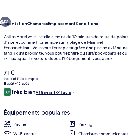
cédent
Suivant
31+
Présentation
Chambres
Emplacement
Conditions
Collins Hotel vous installe à moins de 10 minutes de route de points
d'intérêt comme Promenade sur la plage de Miami et
Fontainebleau. Vous vous ferez plaisir grâce à sa piscine extérieure,
tandis qu'à proximité, vous pourrez faire du surf/bodyboard et du
ski nautique. En voiture depuis l'hébergement, vous aurez
également vite rejoint des sites comme Zone commerçante de
Collins Avenue et Miami Beach Convention Center. Le personnel
Le
71 €
attentionné et l'accès facile à pied remportent un vif succès auprès
prix
taxes et frais compris
des autres voyageurs.
actuel
11 août - 12 août
Extérieur
est
Avis
Très bien
8,2
Afficher 1 011 avis
de
8,2 sur 10
voyageurs
71 €.
Équipements populaires
Piscine
Parking
Wi-Fi gratuit
Chambres communicantes