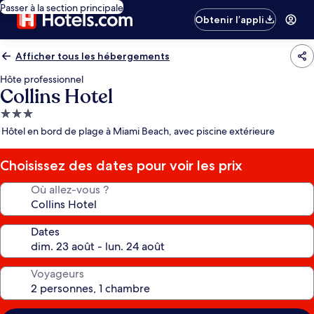
Passer à la section principale
Obtenir l’appli
Afficher tous les hébergements
Hôte professionnel
Collins Hotel
Hébergement
3.0 étoiles
Hôtel en bord de plage à Miami Beach, avec piscine extérieure
Choisissez des dates pour voir les prix
Où allez-vous ?
Dates
Voyageurs