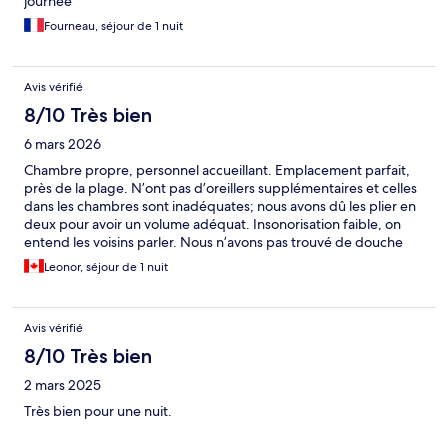
journée
Fourneau, séjour de 1 nuit
Avis vérifié
8/10 Très bien
6 mars 2026
Chambre propre, personnel accueillant. Emplacement parfait,
près de la plage. N’ont pas d’oreillers supplémentaires et celles
dans les chambres sont inadéquates; nous avons dû les plier en
deux pour avoir un volume adéquat. Insonorisation faible, on
entend les voisins parler. Nous n’avons pas trouvé de douche
pour se rincer avant la piscine On ne nous a pas mentionné
Leonor, séjour de 1 nuit
d’heures d’ouvertures pour la piscine, elle était fermée avant
20h
Avis vérifié
8/10 Très bien
2 mars 2025
Très bien pour une nuit.