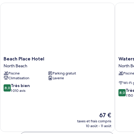
chambre
Beach Place Hotel
Watersid
Standard
Double
Beach
Watersi
Beach Place Hotel
Waters
Place
Hotel
North Beach
North B
Hotel
and
Piscine
Parking gratuit
Piscin
North
Suites
Climatisation
Laverie
Beach
North
Wi-Fi 
Beach
8.0
Très bien
8,0
8.0
Trè
sur
1 010 avis
8,0
sur
1 150
10,
10,
Très
Très
bien,
bien,
1 010 avis
Le
67 €
1 150 avi
nouveau
taxes et frais compris
prix
10 août - 11 août
est