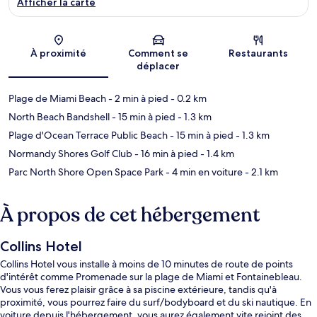
Afficher la carte
Carte
À proximité
Comment se
Restaurants
déplacer
Plage de Miami Beach
- 2 min à pied
- 0.2 km
North Beach Bandshell
- 15 min à pied
- 1.3 km
Plage d'Ocean Terrace Public Beach
- 15 min à pied
- 1.3 km
Normandy Shores Golf Club
- 16 min à pied
- 1.4 km
Parc North Shore Open Space Park
- 4 min en voiture
- 2.1 km
À propos de cet hébergement
Collins Hotel
Collins Hotel vous installe à moins de 10 minutes de route de points
d'intérêt comme Promenade sur la plage de Miami et Fontainebleau.
Vous vous ferez plaisir grâce à sa piscine extérieure, tandis qu'à
proximité, vous pourrez faire du surf/bodyboard et du ski nautique. En
voiture depuis l'hébergement, vous aurez également vite rejoint des