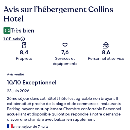
Avis sur l’hébergement Collins
Avis
Hotel
Très bien
8,2
1 011 avis
8,4
7,6
8,6
Propreté
Services et
Personnel et service
équipements
Avis
Avis vérifié
10/10 Exceptionnel
23 juin 2026
2ème séjour dans cet hôtel L hôtel est agréable non bruyant Il
est bien situé proche de la plage et de commerces, restaurants
Parking payant en supplément Chambre confortable Personnel
accueillant et disponible qui ont pu répondre à notre demande
d avoir une chambre avec balcon en supplément
anne, séjour de 7 nuits