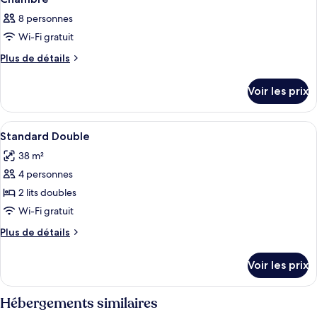
8 personnes
Wi-Fi gratuit
Plus
Plus de détails
de
détails
Voir les prix
sur
le
type
Afficher
Une chambre d’hôtel avec deux lits, ch
2
de
Standard Double
toutes
chambre
38 m²
Chambre
les
4 personnes
photos
pour
2 lits doubles
ce
Wi-Fi gratuit
type
Plus
Plus de détails
de
de
chambre :
détails
Voir les prix
sur
Standard
le
Double
type
Hébergements similaires
de