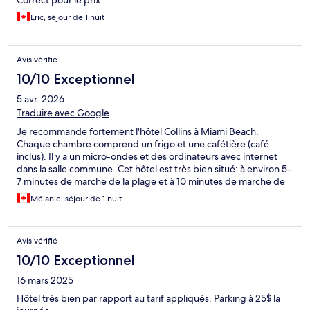
Correct pour le prix
Eric, séjour de 1 nuit
Avis vérifié
10/10 Exceptionnel
5 avr. 2026
Traduire avec Google
Je recommande fortement l'hôtel Collins à Miami Beach.
Chaque chambre comprend un frigo et une cafétière (café
inclus). Il y a un micro-ondes et des ordinateurs avec internet
dans la salle commune. Cet hôtel est très bien situé: à environ 5-
7 minutes de marche de la plage et à 10 minutes de marche de
l'épicerie Publix. Il y a une piscine avec des chaises longues sur
Mélanie, séjour de 1 nuit
le terrain de l'hôtel. Enfin, il y a un kiosque de locations de vélos
($) à 5 minutes de marche et plusieurs restaurants sont
accessibles à pied (Pizza-Hut, Subway, Love Brunch, Venezia,
Avis vérifié
etc.).
10/10 Exceptionnel
16 mars 2025
Hôtel très bien par rapport au tarif appliqués. Parking à 25$ la