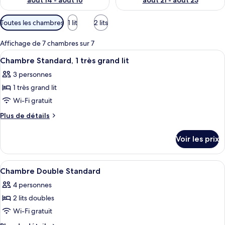
août 14 - août 16
août 21 - août 23
Filtres
Toutes les chambres
1 lit
2 lits
disponibles
pour
Affichage de 7 chambres sur 7
les
Afficher
Une chambre d’hôtel avec un grand lit,
4
Chambre Standard, 1 très grand lit
chambres
toutes
3 personnes
les
1 très grand lit
photos
pour
Wi-Fi gratuit
ce
Plus
Plus de détails
type
de
détails
de
Voir les prix
sur
chambre :
le
Chambre
type
Afficher
Une chambre d’hôtel avec deux lits, cha
4
Standard,
de
Chambre Double Standard
toutes
chambre
1
4 personnes
Chambre
les
très
Standard,
2 lits doubles
photos
grand
1
pour
Wi-Fi gratuit
très
lit
ce
grand