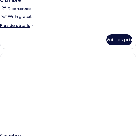
Chambre
9 personnes
Wi-Fi gratuit
Plus
Plus de détails
de
détails
Voir les prix
sur
le
type
de
chambre
Chambre
Chambre