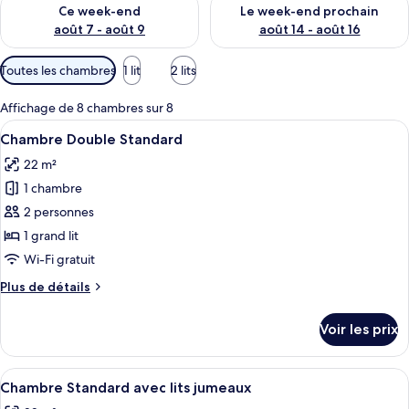
Vérifier la disponibilité pour ce week-end août 7 - août 9
Vérifier la disponibilité pour 
Ce week-end
Le week-end prochain
août 7 - août 9
août 14 - août 16
Filtres
Toutes les chambres
1 lit
2 lits
disponibles
pour
Affichage de 8 chambres sur 8
les
Afficher
Une chambre d’hôtel équipée d’un lit, 
5
Chambre Double Standard
chambres
toutes
22 m²
les
1 chambre
photos
pour
2 personnes
ce
1 grand lit
type
Wi-Fi gratuit
de
Plus
Plus de détails
chambre :
de
Chambre
détails
Voir les prix
sur
Double
le
Standard
type
Afficher
Une chambre d’hôtel avec un lit, une p
5
de
Chambre Standard avec lits jumeaux
toutes
chambre