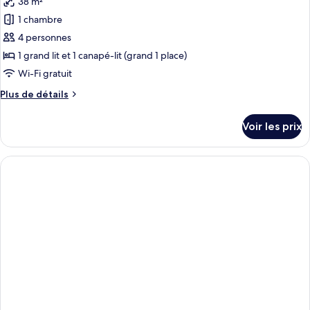
38 m²
photos
Room
pour
1 chambre
with
ce
sofabed
4 personnes
type
1 grand lit et 1 canapé-lit (grand 1 place)
de
Wi-Fi gratuit
chambre :
Plus
Plus de détails
Suite
de
Familiale
détails
Voir les prix
sur
le
type
de
chambre
Suite
Familiale