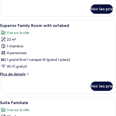
de
Double
détails
Voir les prix
Supérieure
sur
le
type
Afficher
Une chambre d’hôtel comprenant un lit
5
de
Superior Family Room with sofabed
toutes
chambre
Vue sur la ville
Chambre
les
Double
22 m²
photos
Supérieure
pour
1 chambre
ce
4 personnes
type
1 grand lit et 1 canapé-lit (grand 1 place)
de
Wi-Fi gratuit
chambre :
Plus
Plus de détails
Superior
de
Family
détails
Voir les prix
Room
sur
le
with
type
Afficher
Une chambre d’hôtel avec un grand lit
sofabed
5
de
Suite Familiale
toutes
chambre
Vue sur la ville
Superior
les
Family