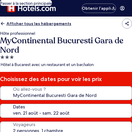
Passer à la section principale
Obtenir l’appli
Afficher tous les hébergements
Hôte professionnel
MyContinental Bucuresti Gara de
Nord
Hébergement
3.0 étoiles
Hôtel à Bucarest avec un restaurant et un bar/salon
Choisissez des dates pour voir les prix
Où allez-vous ?
Dates
Voyageurs