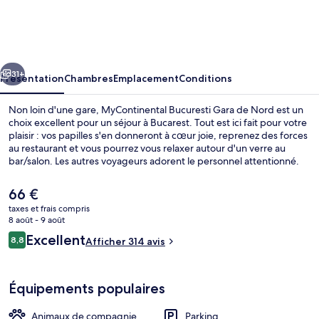
Bucuresti
Gara
de
cédent
Suivant
Nord
31+
Présentation
Chambres
Emplacement
Conditions
Non loin d'une gare, MyContinental Bucuresti Gara de Nord est un
choix excellent pour un séjour à Bucarest. Tout est ici fait pour votre
plaisir : vos papilles s'en donneront à cœur joie, reprenez des forces
au restaurant et vous pourrez vous relaxer autour d'un verre au
bar/salon. Les autres voyageurs adorent le personnel attentionné.
Le
66 €
prix
taxes et frais compris
actuel
8 août - 9 août
Terrasse/Patio
est
Avis
Excellent
8,8
Afficher 314 avis
de
8,8 sur 10
voyageurs
66 €.
Équipements populaires
Animaux de compagnie
Parking