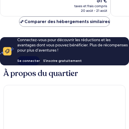
51 €
1 002 avis
nouveau
taxes et frais compris
prix
20 août - 21 août
est
de
Comparer des hébergements similaires
51 €
Connectez-vous pour découvrir les réductions et les
avantages dont vous pouvez bénéficier. Plus de récompenses
pour plus d’aventures !
Se connecter
S’inscrire gratuitement
À propos du quartier