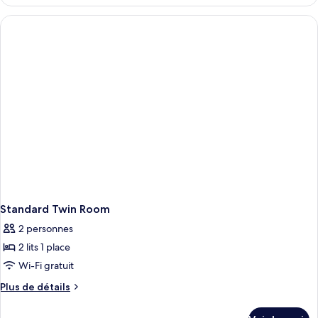
le
Standard
type
Double
de
chambre
Room
Standard
Double
Room
Standard Twin Room
2 personnes
2 lits 1 place
Wi-Fi gratuit
Plus
Plus de détails
de
détails