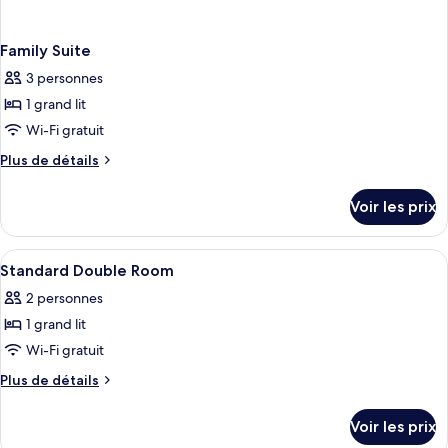
Family Suite
3 personnes
1 grand lit
Wi-Fi gratuit
Plus
Plus de détails
de
détails
Voir les prix
sur
le
type
Afficher
Minibar, coffres-forts dans les chambr
3
de
Standard Double Room
toutes
chambre
2 personnes
Family
les
Suite
1 grand lit
photos
pour
Wi-Fi gratuit
ce
Plus
Plus de détails
type
de
détails
de
Voir les prix
sur
chambre :