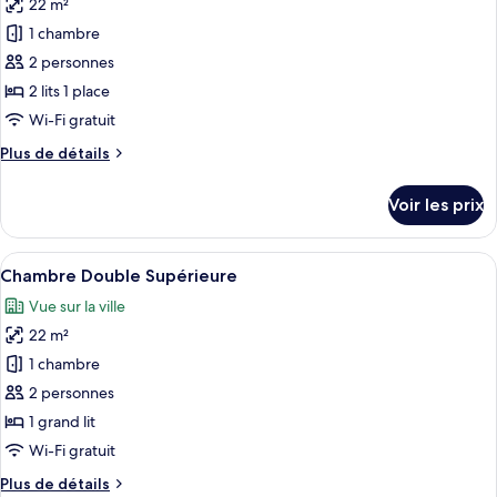
22 m²
Chambre
les
Double
1 chambre
photos
Standard
pour
2 personnes
ce
2 lits 1 place
type
Wi-Fi gratuit
de
Plus
Plus de détails
chambre :
de
Chambre
détails
Voir les prix
sur
Standard
le
avec
type
Afficher
Chambre Double Supérieure | Minibar,
lits
6
de
Chambre Double Supérieure
toutes
jumeaux
chambre
Vue sur la ville
Chambre
les
Standard
22 m²
photos
avec
pour
1 chambre
lits
ce
jumeaux
2 personnes
type
1 grand lit
de
Wi-Fi gratuit
chambre :
Plus
Plus de détails
Chambre