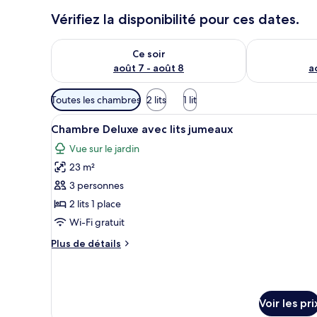
Vérifiez la disponibilité pour ces dates.
Vérifier la disponibilité pour ce soir août 7 - août 8
Vérifier la di
Ce soir
août 7 - août 8
a
Filtres
Toutes les chambres
2 lits
1 lit
disponibles
Afficher
Une chambre d’hôtel avec deux 
pour
5
Chambre Deluxe avec lits jumeaux
toutes
les
Vue sur le jardin
les
chambres
23 m²
photos
pour
3 personnes
ce
2 lits 1 place
type
Wi-Fi gratuit
de
Plus
Plus de détails
chambre :
de
Chambre
détails
sur
Deluxe
le
avec
Voir les pri
type
lits