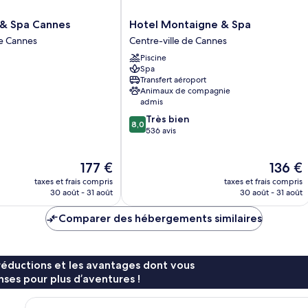
Hotel
 & Spa Cannes
Hotel Montaigne & Spa
Montaigne
de Cannes
Centre-ville de Cannes
&
Piscine
Spa
Spa
Centre-
Transfert aéroport
ville
Animaux de compagnie
de
admis
Cannes
8.0
Très bien
8,0
sur
536 avis
10,
Très
Le
Le
177 €
136 €
bien,
nouveau
nouveau
536 avis
taxes et frais compris
taxes et frais compris
prix
prix
30 août - 31 août
30 août - 31 août
est
est
de
de
Comparer des hébergements similaires
177 €
136 €
réductions et les avantages dont vous
ses pour plus d’aventures !