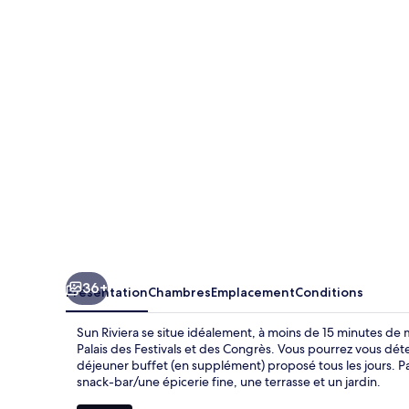
Riviera
36+
Présentation
Chambres
Emplacement
Conditions
Sun Riviera se situe idéalement, à moins de 15 minutes de
Palais des Festivals et des Congrès. Vous pourrez vous déte
déjeuner buffet (en supplément) proposé tous les jours. P
snack-bar/une épicerie fine, une terrasse et un jardin.