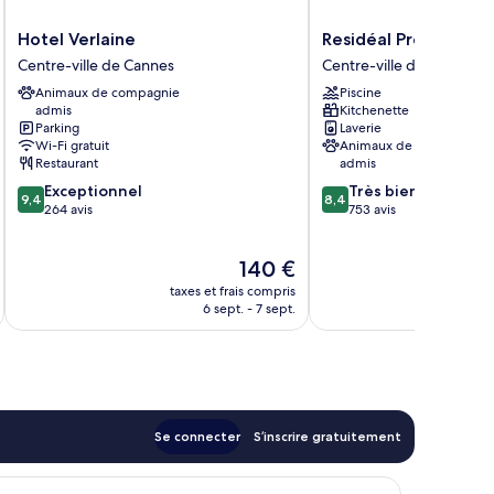
Hotel
Residéal
Hotel Verlaine
Residéal Premium C
Verlaine
Premium
Centre-ville de Cannes
Centre-ville de Cannes
Centre-
Cannes
Animaux de compagnie
Piscine
ville
Centre-
admis
Kitchenette
de
ville
Parking
Laverie
Cannes
de
Wi-Fi gratuit
Animaux de compagnie
Cannes
Restaurant
admis
9.4
8.4
Exceptionnel
Très bien
9,4
8,4
sur
sur
264 avis
753 avis
10,
10,
Exceptionnel,
Très
Le
140 €
264 avis
bien,
nouveau
753 avis
taxes et frais compris
prix
6 sept. - 7 sept.
est
de
140 €
Se connecter
S’inscrire gratuitement