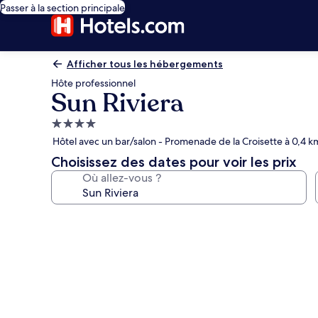
Passer à la section principale
Afficher tous les hébergements
Hôte professionnel
Sun Riviera
Hébergement
4.0 étoiles
Hôtel avec un bar/salon - Promenade de la Croisette à 0,4 k
Choisissez des dates pour voir les prix
Où allez-vous ?
Galerie
photos
de
l’hébergement
Sun