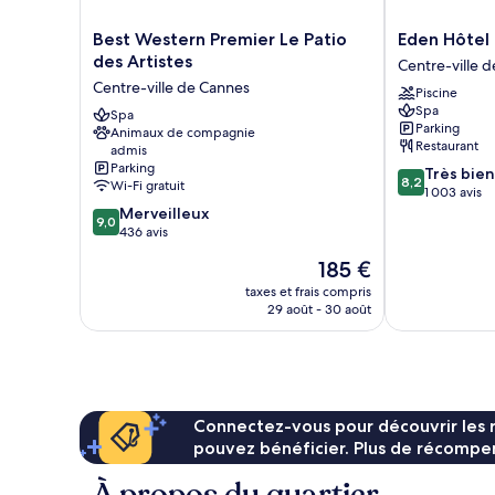
Best
Eden
Best Western Premier Le Patio
Eden Hôtel
Western
Hôtel
des Artistes
Centre-ville 
Premier
&
Centre-ville de Cannes
Piscine
Le
Spa
Spa
Patio
Spa
Cannes
Parking
Animaux de compagnie
des
Centre-
Restaurant
admis
Artistes
ville
Parking
8.2
Très bien
Centre-
de
8,2
Wi-Fi gratuit
sur
1 003 avis
ville
Cannes
9.0
10,
Merveilleux
de
9,0
sur
Très
436 avis
Cannes
10,
bien,
Le
185 €
Merveilleux,
1 003 avis
nouveau
436 avis
taxes et frais compris
prix
29 août - 30 août
est
de
185 €
Connectez-vous pour découvrir les 
pouvez bénéficier. Plus de récompen
À propos du quartier