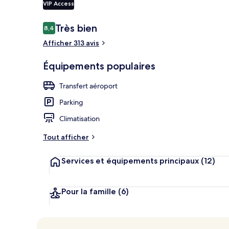
VIP Access
Avis
Très bien
8,4
8,4 sur 10
voyageurs
Entrée de l’
Afficher 313 avis
Équipements populaires
Transfert aéroport
Parking
Climatisation
Tout afficher
Services et équipements principaux
(12)
Pour la famille
(6)