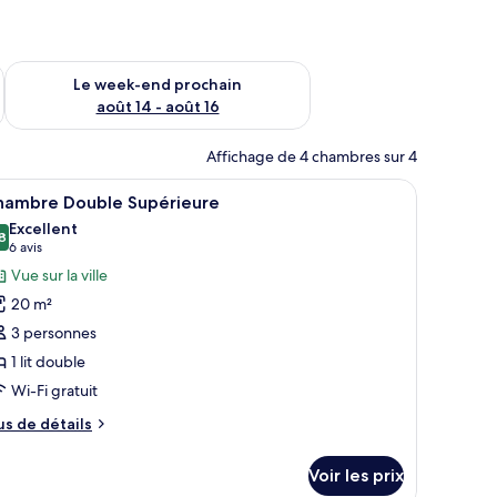
-end août 7 - août 9
Vérifier la disponibilité pour le week-end prochain août 14 - a
Le week-end prochain
août 14 - août 16
Affichage de 4 chambres sur 4
able de chevet, une lampe et une chaise.
fficher
Une chambre d’hôtel avec un grand lit, deux t
7
hambre Double Supérieure
outes
Excellent
s
8
8,8 sur 10
(6 avis)
6 avis
hotos
Vue sur la ville
our
20 m²
e
3 personnes
ype
1 lit double
e
Wi-Fi gratuit
hambre :
hambre
us
us de détails
ouble
e
tails
upérieure
Voir les prix
r