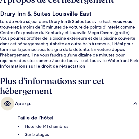
À propos de cet hébergement
Drury Inn & Suites Louisville East
Lors de votre séjour dans Drury Inn & Suites Louisville East, vous vous
trouverez à moins de 15 minutes de voiture de points d'intérêt comme
Centre d'exposition du Kentucky et Louisville Mega Cavern (grotte).
Vous pourrez profiter de la piscine extérieure et de la piscine couverte
dans cet hébergement qui abrite en outre bain à remous, l'idéal pour
terminer la journée sous le signe de la détente. En voiture depuis
l'hébergement, il ne vous faudra qu'une dizaine de minutes pour
rejoindre des sites comme Zoo de Louisville et Louisville Waterfront Park
(parc municipal de 29 ha).La literie de qualité et le personnel
Informations sur le droit de rétractation
attentionné remportent un franc succès auprès des autres voyageurs.
Plus d’informations sur cet
hébergement
Aperçu
Taille de l'hôtel
Hôtel de 141 chambres
Sur 5 étages