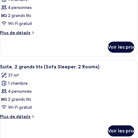
photos
très
pour
4 personnes
grand
ce
lit
2 grands lits
type
Wi-Fi gratuit
de
Plus
Plus de détails
chambre :
de
Chambre,
détails
Voir les prix
sur
2
le
grands
type
Afficher
Une chambre d’hôtel avec un mur en br
lits
7
de
Suite, 2 grands lits (Sofa Sleeper, 2 Rooms)
toutes
chambre
37 m²
Chambre,
les
2
1 chambre
photos
grands
pour
4 personnes
lits
ce
2 grands lits
type
Wi-Fi gratuit
de
Plus
Plus de détails
chambre :
de
Suite,
détails
Voir les prix
sur
2