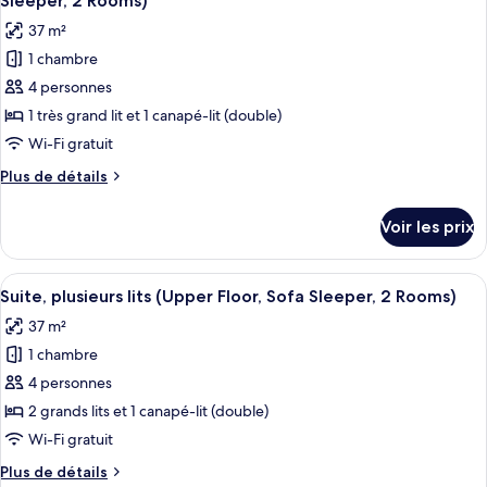
Sleeper, 2 Rooms)
Chambre,
les
(Upper
37 m²
1
photos
Floor)
très
1 chambre
pour
grand
4 personnes
ce
lit
(Upper
type
1 très grand lit et 1 canapé-lit (double)
Floor)
de
Wi-Fi gratuit
chambre :
Plus
Plus de détails
Suite,
de
1
détails
Voir les prix
sur
très
le
grand
type
Afficher
Une chambre d’hôtel avec un mur en br
lit
7
de
Suite, plusieurs lits (Upper Floor, Sofa Sleeper, 2 Rooms)
toutes
chambre
et
37 m²
Suite,
les
1
1
1 chambre
photos
canapé-
très
pour
4 personnes
lit
grand
ce
lit
2 grands lits et 1 canapé-lit (double)
(Upper
et
type
Floor,
Wi-Fi gratuit
1
de
Sofa
canapé-
Plus
Plus de détails
chambre :