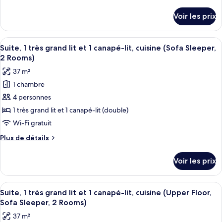
lit
Sleeper,
de
Suite,
(Upper
détails
2
Voir les prix
Floor,
sur
plusieurs
Rooms)
Sofa
le
lits
Sleeper,
type
Afficher
Une chambre d’hôtel équipée d’une kitc
(Upper
2
9
de
Suite, 1 très grand lit et 1 canapé-lit, cuisine (Sofa Sleeper,
toutes
Rooms)
Floor,
chambre
2 Rooms)
Suite,
les
Sofa
37 m²
plusieurs
photos
Sleeper,
lits
1 chambre
pour
2
(Upper
4 personnes
ce
Floor,
Rooms)
Sofa
type
1 très grand lit et 1 canapé-lit (double)
Sleeper,
de
Wi-Fi gratuit
2
chambre :
Rooms)
Plus
Plus de détails
Suite,
de
1
détails
Voir les prix
sur
très
le
grand
type
Afficher
Une chambre d’hôtel équipée d’une kitc
lit
9
de
Suite, 1 très grand lit et 1 canapé-lit, cuisine (Upper Floor,
toutes
chambre
et
Sofa Sleeper, 2 Rooms)
Suite,
les
1
37 m²
1
photos