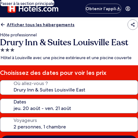
Passer à la section principale
Obtenir l’appli
Afficher tous les hébergements
Hôte professionnel
Drury Inn & Suites Louisville East
Hébergement
3.0 étoiles
Hôtel à Louisville avec une piscine extérieure et une piscine couverte
Choisissez des dates pour voir les prix
Où allez-vous ?
Dates
Voyageurs