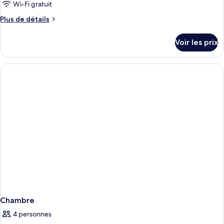
Wi-Fi gratuit
Plus
Plus de détails
de
détails
Voir les prix
sur
le
type
de
chambre
Chambre
Chambre
4 personnes