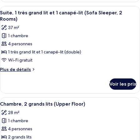
le
grands
type
Afficher
Une chambre d’hôtel avec un mur décoré
lits
7
de
Suite, 1 très grand lit et 1 canapé-lit (Sofa Sleeper, 2
toutes
(Sofa
chambre
Rooms)
Suite,
les
Sleeper,
37 m²
2
photos
2
grands
1 chambre
pour
Rooms)
lits
4 personnes
ce
(Sofa
Sleeper,
type
1 très grand lit et 1 canapé-lit (double)
2
de
Wi-Fi gratuit
Rooms)
chambre :
Plus
Plus de détails
Suite,
de
1
détails
Voir les prix
sur
très
le
grand
type
Afficher
Une chambre d’hôtel avec deux lits, un
lit
5
de
Chambre, 2 grands lits (Upper Floor)
toutes
chambre
et
28 m²
Suite,
les
1
1
1 chambre
photos
canapé-
très
pour
4 personnes
lit
grand
ce
lit
2 grands lits
(Sofa