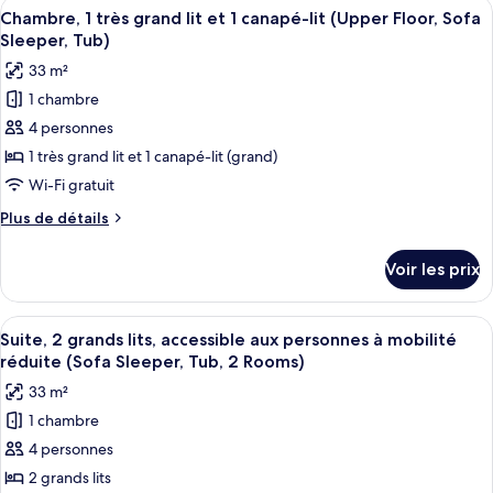
Afficher
Une chambre d’hôtel avec un grand lit
grand
Shower)
5
de
Chambre, 1 très grand lit et 1 canapé-lit (Upper Floor, Sofa
toutes
lit
chambre
Sleeper, Tub)
Chambre,
les
et
33 m²
1
photos
1
très
1 chambre
pour
canapé-
grand
4 personnes
ce
lit
lit
et
type
1 très grand lit et 1 canapé-lit (grand)
(Sofa
1
de
Sleeper,
Wi-Fi gratuit
canapé-
chambre :
Tub)
lit
Plus
Plus de détails
Chambre,
(Sofa
de
Sleeper,
1
détails
Voir les prix
Tub)
sur
très
le
grand
type
Afficher
Une chambre d’hôtel avec un mur en br
lit
7
de
Suite, 2 grands lits, accessible aux personnes à mobilité
toutes
chambre
et
réduite (Sofa Sleeper, Tub, 2 Rooms)
Chambre,
les
1
33 m²
1
photos
canapé-
très
1 chambre
pour
lit
grand
4 personnes
ce
lit
(Upper
et
type
2 grands lits
Floor,