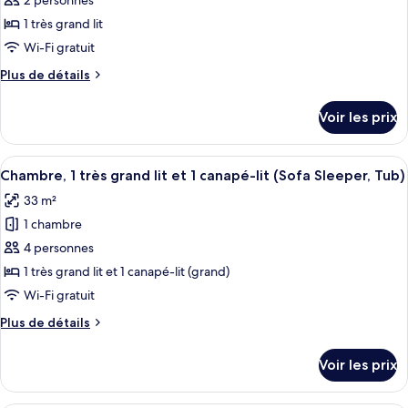
2 personnes
ce
lit
(Upper
et
type
1 très grand lit
Floor,
1
de
Wi-Fi gratuit
Sofa
canapé-
chambre :
lit
Sleeper)
Plus
Plus de détails
Chambre,
(Upper
de
Floor,
1
détails
Voir les prix
Sofa
sur
très
Sleeper)
le
grand
type
Afficher
Une chambre d’hôtel avec un grand lit
lit,
5
de
Chambre, 1 très grand lit et 1 canapé-lit (Sofa Sleeper, Tub)
toutes
chambre
accessible
33 m²
Chambre,
les
aux
1
1 chambre
photos
personnes
très
pour
4 personnes
à
grand
ce
lit,
1 très grand lit et 1 canapé-lit (grand)
mobilité
accessible
type
réduite
Wi-Fi gratuit
aux
de
(Roll
personnes
Plus
Plus de détails
chambre :
à
in
de
Chambre,
mobilité
détails
Shower)
Voir les prix
réduite
sur
1
(Roll
le
très
in
type