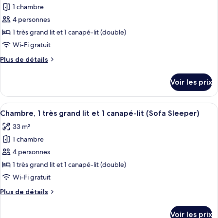
canapé-
très
1 chambre
pour
lit,
grand
4 personnes
ce
lit
cuisine
et
type
1 très grand lit et 1 canapé-lit (double)
(Sofa
1
de
Wi-Fi gratuit
Sleeper,
canapé-
chambre :
lit,
2
Plus
Plus de détails
Suite,
cuisine
de
Rooms)
(Sofa
1
détails
Voir les prix
Sleeper,
sur
très
2
le
grand
Rooms)
type
Afficher
Une chambre d’hôtel avec un grand lit
lit
5
de
Chambre, 1 très grand lit et 1 canapé-lit (Sofa Sleeper)
toutes
chambre
et
33 m²
Suite,
les
1
1
1 chambre
photos
canapé-
très
pour
4 personnes
lit,
grand
ce
lit
1 très grand lit et 1 canapé-lit (double)
cuisine
et
type
(Upper
Wi-Fi gratuit
1
de
Floor,
canapé-
Plus
Plus de détails
chambre :
lit,
Sofa
de
Chambre,
cuisine
détails
Sleeper,
Voir les prix
(Upper
sur