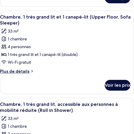
1
2
Floor,
le
très
Rooms)
Sofa
type
Afficher
Une chambre d’hôtel avec un grand lit
grand
Sleeper,
5
de
Chambre, 1 très grand lit et 1 canapé-lit (Upper Floor, Sofa
toutes
2
lit
chambre
Sleeper)
Rooms)
Chambre,
les
et
33 m²
1
photos
1
très
1 chambre
pour
canapé-
grand
4 personnes
ce
lit
lit
et
type
1 très grand lit et 1 canapé-lit (double)
(Sofa
1
de
Sleeper)
Wi-Fi gratuit
canapé-
chambre :
lit
Plus
Plus de détails
Chambre,
(Sofa
de
Sleeper)
1
détails
Voir les prix
sur
très
le
grand
type
Afficher
Une chambre d’hôtel avec un grand lit
lit
5
de
Chambre, 1 très grand lit, accessible aux personnes à
toutes
chambre
et
mobilité réduite (Roll in Shower)
Chambre,
les
1
33 m²
1
photos
canapé-
très
1 chambre
pour
lit
grand