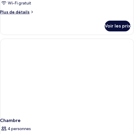
Wi-Fi gratuit
Plus
Plus de détails
de
détails
Voir les prix
sur
le
type
de
chambre
Chambre
Chambre
4 personnes