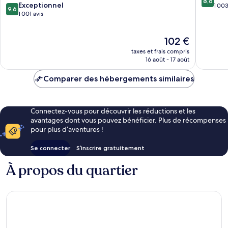
8,6
9.6
Louisville
Exceptionnel
sur
1 003
9,6
sur
1 001 avis
10,
10,
Excellen
Exceptionnel,
1 003 av
Le
102 €
1 001 avis
nouveau
taxes et frais compris
prix
16 août - 17 août
est
de
Comparer des hébergements similaires
102 €
Connectez-vous pour découvrir les réductions et les
avantages dont vous pouvez bénéficier. Plus de récompenses
pour plus d’aventures !
Se connecter
S’inscrire gratuitement
À propos du quartier