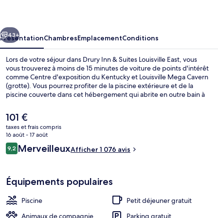
&
Suites
cédent
Suivant
Louisville
43+
Présentation
Chambres
Emplacement
Conditions
East
Lors de votre séjour dans Drury Inn & Suites Louisville East, vous
vous trouverez à moins de 15 minutes de voiture de points d'intérêt
comme Centre d'exposition du Kentucky et Louisville Mega Cavern
(grotte). Vous pourrez profiter de la piscine extérieure et de la
piscine couverte dans cet hébergement qui abrite en outre bain à
remous, l'idéal pour terminer la journée sous le signe de la détente.
En voiture depuis l'hébergement, il ne vous faudra qu'une dizaine
Le
101 €
de minutes pour rejoindre des sites comme Zoo de Louisville et
prix
taxes et frais compris
Louisville Waterfront Park (parc municipal de 29 ha).La literie de
actuel
16 août - 17 août
qualité et le personnel attentionné remportent un franc succès
Piscine couverte, piscine extérieure
est
Avis
auprès des autres voyageurs.
Merveilleux
9,2
Afficher 1 076 avis
de
9,2 sur 10
voyageurs
101 €.
Équipements populaires
Piscine
Petit déjeuner gratuit
Animaux de compagnie
Parking gratuit