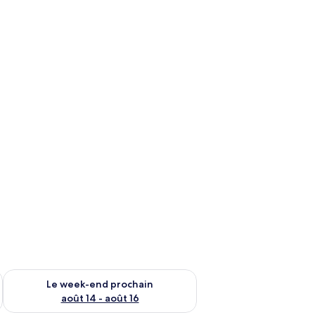
-end août 7 - août 9
Vérifier la disponibilité pour le week-end prochain août 14 - a
Le week-end prochain
août 14 - août 16