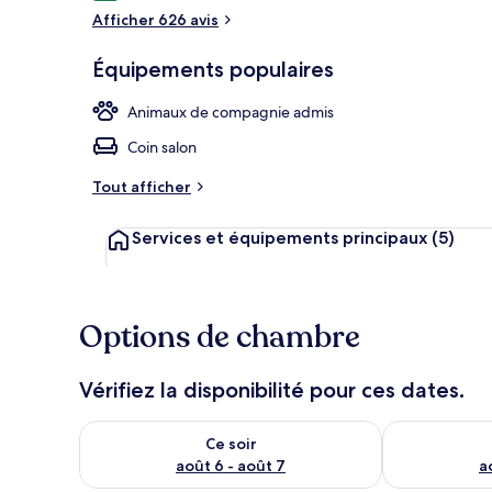
voyageurs
Afficher 626 avis
Couette en d
Équipements populaires
Animaux de compagnie admis
Coin salon
Tout afficher
Services et équipements principaux
(5)
Options de chambre
Vérifiez la disponibilité pour ces dates.
Vérifier la disponibilité pour ce soir août 6 - août 7
Vérifier la di
Ce soir
août 6 - août 7
a