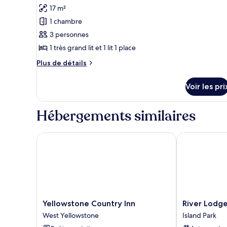
pour
17 m²
ce
1 chambre
type
3 personnes
de
1 très grand lit et 1 lit 1 place
chambre :
Tente
Plus
Plus de détails
de
détails
Voir les pri
sur
le
type
Hébergements similaires
de
chambre
Tente
Yellowstone Country Inn
River Lodge
Yellowstone
River
Yellowstone Country Inn
River Lodg
Country
Lodge
West Yellowstone
Island Park
Inn
Island