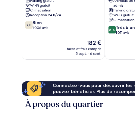
Parking gratuit
Animaux de
West
Park
Wi-Fi gratuit
admis
Yellowstone
Climatisation
Parking gratu
Réception 24 h/24
Wi-Fi gratuit
Climatisation
7.0
Bien
7,0
8.4
Très bien
sur
1 006 avis
8,4
sur
1 011 avis
10,
10,
Bien,
Le
182 €
Très
1 006 avis
nouveau
bien,
taxes et frais compris
prix
5 sept. - 6 sept.
1 011 avis
est
de
182 €
Connectez-vous pour découvrir les 
pouvez bénéficier. Plus de récompen
À propos du quartier