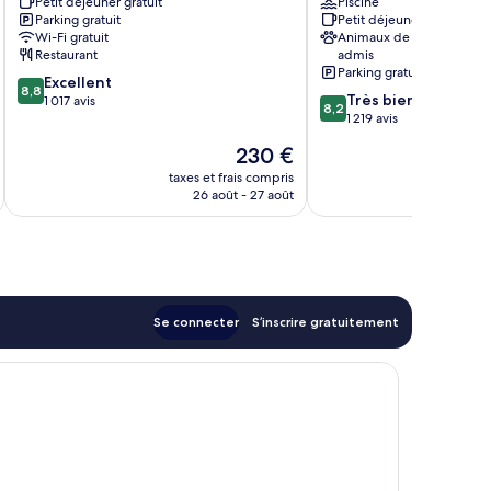
Petit déjeuner gratuit
Piscine
West
Yellowstone
Parking gratuit
Petit déjeuner gratuit
Yellowstone
Wi-Fi gratuit
Animaux de compagnie
Restaurant
admis
Parking gratuit
8.8
Excellent
8,8
8.2
Très bien
sur
1 017 avis
8,2
sur
1 219 avis
10,
10,
Excellent,
Le
230 €
Très
1 017 avis
nouveau
bien,
taxes et frais compris
tax
prix
26 août - 27 août
1 219 avis
est
de
230 €
Se connecter
S’inscrire gratuitement