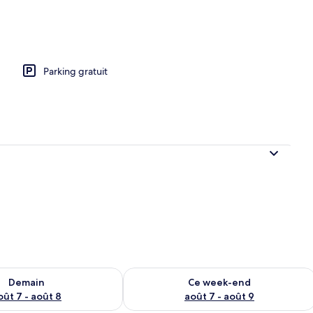
uvet d'oie, décoration personnalisée
Parking gratuit
sponibilité pour demain août 7 - août 8
Vérifier la disponibilité pour ce week
Demain
Ce week-end
oût 7 - août 8
août 7 - août 9