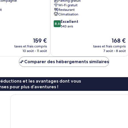
 compagnie
Parking gratuit
Island
Wi-Fi gratuit
Park
it
Restaurant
Climatisation
8.6
Excellent
8,6
sur
543 avis
10,
Excellent,
Le
Le
159 €
168 €
543 avis
nouveau
nouveau
taxes et frais compris
taxes et frais compris
prix
prix
10 août - 11 août
7 août - 8 août
est
est
de
de
Comparer des hébergements similaires
159 €
168 €
réductions et les avantages dont vous
ses pour plus d’aventures !