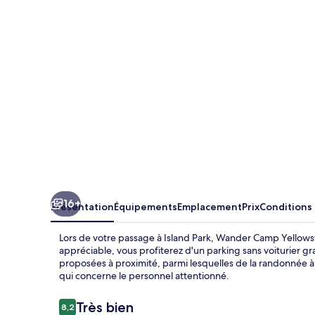
Yellowstone
Island
Park
16+
Présentation
Équipements
Emplacement
Prix
Conditions
Lors de votre passage à Island Park, Wander Camp Yellowsto
appréciable, vous profiterez d'un parking sans voiturier gr
proposées à proximité, parmi lesquelles de la randonnée à
qui concerne le personnel attentionné.
Avis
Très bien
8,2
8,2 sur 10