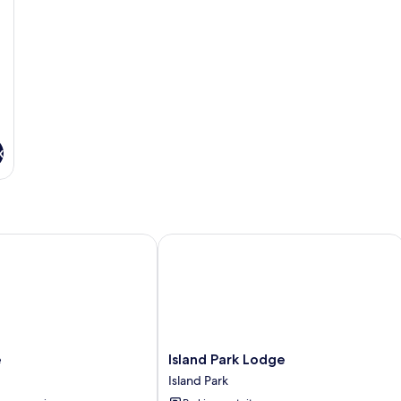
x
Island Park Lodge
Island
e
Island Park Lodge
Park
Island Park
Lodge