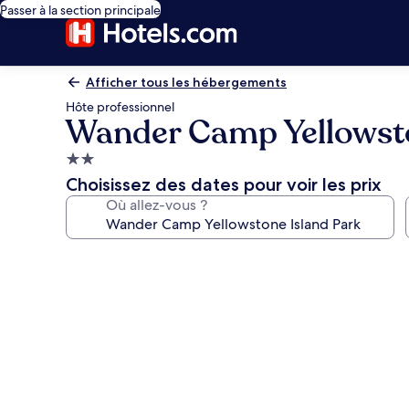
Passer à la section principale
Afficher tous les hébergements
Hôte professionnel
Wander Camp Yellowsto
Hébergement
2.0 étoiles
Choisissez des dates pour voir les prix
Où allez-vous ?
Galerie
photos
de
l’hébergement
Wander
Camp