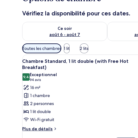
Vérifiez la disponibilité pour ces dates.
Vérifier la disponibilité pour ce soir août 6 - août 7
Vérifier la di
Ce soir
août 6 - août 7
a
Filtres
Toutes les chambres
1 lit
2 lits
disponibles
Afficher
Une chambre d’hôtel moderne a
pour
7
Chambre Standard, 1 lit double (with Free Hot
toutes
les
Breakfast)
les
chambres
Exceptionnel
9,4
photos
9,4 sur 10
(94 avis)
94 avis
pour
16 m²
ce
1 chambre
type
2 personnes
de
1 lit double
chambre :
Wi-Fi gratuit
Chambre
Standard,
Plus
Plus de détails
de
1