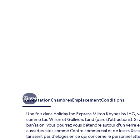
Inn
Express
Milton
Keynes
by
IHG
59+
Présentation
Chambres
Emplacement
Conditions
Une fois dans Holiday Inn Express Milton Keynes by IHG, vo
comme Lac Willen et Gullivers Land (parc d'attractions). Si 
bar/salon, vous pourrez vous détendre autour d'un verre e
aussi des sites comme Centre commercial et de loisirs Xsca
tarissent pas d'éloges en ce qui concerne le personnel atte