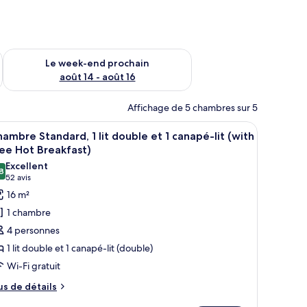
-end août 7 - août 9
Vérifier la disponibilité pour le week-end prochain août 14 - a
Le week-end prochain
août 14 - août 16
Affichage de 5 chambres sur 5
e chaise rouge, une table en bois et un mur bleu foncé.
fficher
Une chambre d’hôtel avec deux lits, un oreille
5
ambre Standard, 1 lit double et 1 canapé-lit (with
outes
ee Hot Breakfast)
s
Excellent
8
hotos
8,8 sur 10
(52 avis)
52 avis
our
16 m²
e
1 chambre
ype
4 personnes
e
1 lit double et 1 canapé-lit (double)
hambre :
Wi-Fi gratuit
hambre
tandard,
us
us de détails
e