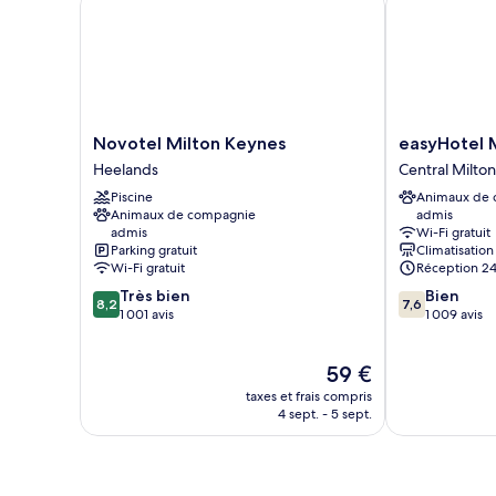
(with
Free
Hot
Breakfast)
Novotel
easyHotel
Novotel Milton Keynes
easyHotel 
Milton
Milton
Heelands
Central Milto
Keynes
Keynes
Piscine
Animaux de
Heelands
Central
Animaux de compagnie
admis
Milton
admis
Wi-Fi gratuit
Keynes
Parking gratuit
Climatisation
Wi-Fi gratuit
Réception 24
8.2
7.6
Très bien
Bien
8,2
7,6
sur
sur
1 001 avis
1 009 avis
10,
10,
Très
Bien,
Le
59 €
bien,
1 009 avis
nouveau
1 001 avis
taxes et frais compris
prix
4 sept. - 5 sept.
est
de
59 €