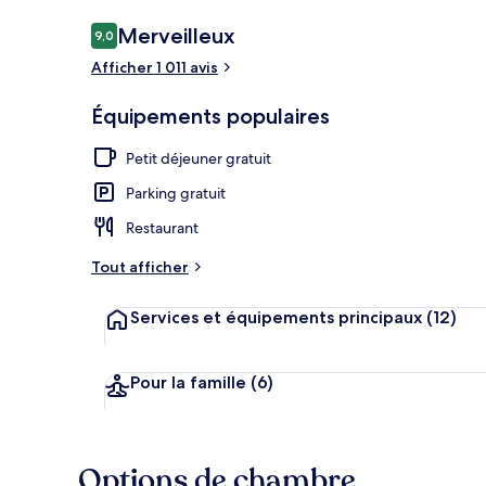
Avis
Merveilleux
9,0
9,0 sur 10
voyageurs
Afficher 1 011 avis
Façade de l’
Équipements populaires
Petit déjeuner gratuit
Parking gratuit
Restaurant
Tout afficher
Services et équipements principaux
(12)
Pour la famille
(6)
Options de chambre