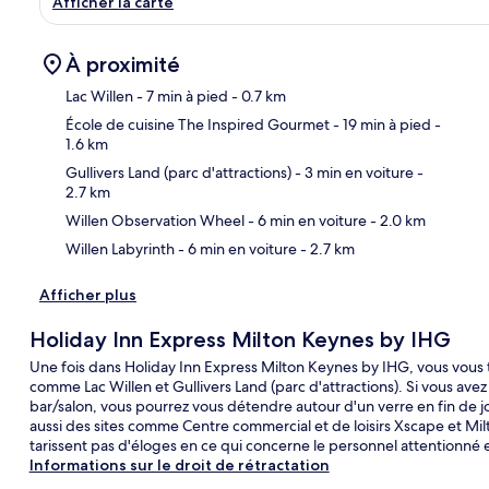
Afficher la carte
À proximité
Lac Willen
- 7 min à pied
- 0.7 km
École de cuisine The Inspired Gourmet
- 19 min à pied
-
1.6 km
Car
Gullivers Land (parc d'attractions)
- 3 min en voiture
-
2.7 km
Willen Observation Wheel
- 6 min en voiture
- 2.0 km
Willen Labyrinth
- 6 min en voiture
- 2.7 km
Afficher plus
Holiday Inn Express Milton Keynes by IHG
Une fois dans Holiday Inn Express Milton Keynes by IHG, vous vous t
comme Lac Willen et Gullivers Land (parc d'attractions). Si vous avez 
bar/salon, vous pourrez vous détendre autour d'un verre en fin de j
aussi des sites comme Centre commercial et de loisirs Xscape et Mil
tarissent pas d'éloges en ce qui concerne le personnel attentionné e
Informations sur le droit de rétractation