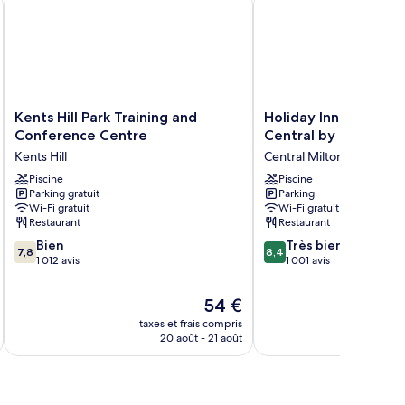
Kents
Holiday
Kents Hill Park Training and
Holiday Inn Milton K
Hill
Inn
Conference Centre
Central by IHG
Park
Milton
Kents Hill
Central Milton Keynes
Training
Keynes
and
Piscine
-
Piscine
Parking gratuit
Parking
Conference
Central
Wi-Fi gratuit
Wi-Fi gratuit
Centre
by
Restaurant
Restaurant
Kents
IHG
7.8
8.4
Hill
Bien
Central
Très bien
7,8
8,4
sur
sur
1 012 avis
Milton
1 001 avis
10,
10,
Keynes
Bien,
Très
Le
54 €
1 012 avis
bien,
u
nouveau
taxes et frais compris
tax
1 001 avis
prix
20 août - 21 août
est
de
54 €