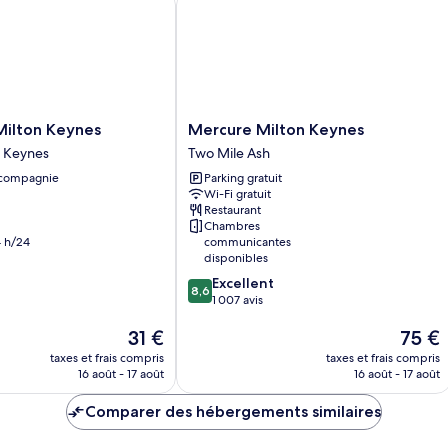
Breakfast)
Standard,
1
lit
double
(with
Free
Hot
Mercure
Milton Keynes
Mercure Milton Keynes
Breakfast)
Milton
n Keynes
Two Mile Ash
Keynes
 compagnie
Parking gratuit
Two
Wi-Fi gratuit
Mile
Restaurant
Ash
Chambres
 h/24
communicantes
disponibles
8.6
Excellent
8,6
sur
1 007 avis
10,
Le
Le
31 €
75 €
Excellent,
nouveau
nouvea
1 007 avis
taxes et frais compris
taxes et frais compris
prix
prix
16 août - 17 août
16 août - 17 août
est
est
de
de
Comparer des hébergements similaires
31 €
75 €