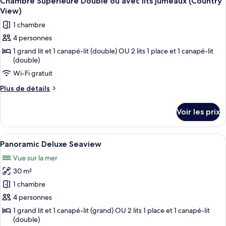
ou
Chambre Supérieure Double ou avec lits jumeaux (Country
toutes
chambre
View)
avec
Chambre
les
lits
1 chambre
Confort
photos
jumeaux
Double
4 personnes
pour
ou
1 grand lit et 1 canapé-lit (double) OU 2 lits 1 place et 1 canapé-lit
ce
avec
(double)
lits
type
jumeaux
Wi-Fi gratuit
de
chambre :
Plus
Plus de détails
de
Chambre
détails
Supérieure
Voir les prix
sur
Double
le
ou
type
Afficher
Une chambre d’hôtel avec un lit, un bu
5
de
Panoramic Deluxe Seaview
avec
toutes
chambre
lits
Vue sur la mer
Chambre
les
jumeaux
Supérieure
30 m²
photos
Double
(Country
pour
1 chambre
ou
View)
ce
avec
4 personnes
lits
type
1 grand lit et 1 canapé-lit (grand) OU 2 lits 1 place et 1 canapé-lit
jumeaux
de
(double)
(Country