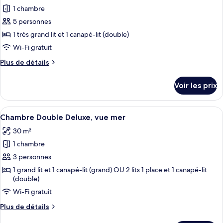
pour
1 chambre
ce
5 personnes
type
1 très grand lit et 1 canapé-lit (double)
de
Wi-Fi gratuit
chambre :
Plus
Plus de détails
Suite,
de
vue
détails
Voir les prix
mer
sur
le
type
Afficher
Un balcon avec une table et une chais
5
de
Chambre Double Deluxe, vue mer
toutes
chambre
30 m²
Suite,
les
vue
1 chambre
photos
mer
pour
3 personnes
ce
1 grand lit et 1 canapé-lit (grand) OU 2 lits 1 place et 1 canapé-lit
(double)
type
de
Wi-Fi gratuit
chambre :
Plus
Plus de détails
Chambre
de