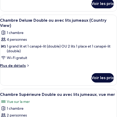
détails
Double
Voir les prix
sur
Deluxe,
le
vue
type
Afficher
Une chambre d’hôtel avec un grand lit
mer
7
de
Chambre Deluxe Double ou avec lits jumeaux (Country
toutes
chambre
View)
Chambre
les
1 chambre
Double
photos
Deluxe,
4 personnes
pour
vue
1 grand lit et 1 canapé-lit (double) OU 2 lits 1 place et 1 canapé-lit
ce
mer
(double)
type
Wi-Fi gratuit
de
chambre :
Plus
Plus de détails
de
Chambre
détails
Deluxe
Voir les prix
sur
Double
le
ou
type
Afficher
Une chambre d’hôtel avec un lit, un b
6
de
Chambre Supérieure Double ou avec lits jumeaux, vue mer
avec
toutes
chambre
lits
Vue sur la mer
Chambre
les
jumeaux
Deluxe
1 chambre
photos
Double
(Country
pour
2 personnes
ou