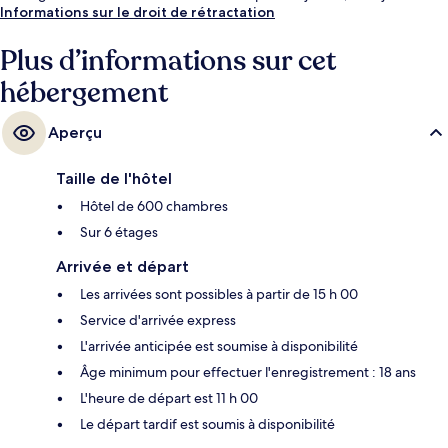
le dîner. Cet hôtel de style méditerranéen abrite en outre 2 bars en
Informations sur le droit de rétractation
bord de piscine, un club pour enfants (gratuit) et une salle de fitness
ouverte 24 h/24. Les autres voyageurs ne disent que du bien en ce qui
Plus d’informations sur cet
concerne le personnel attentionné.
hébergement
Aperçu
Taille de l'hôtel
Hôtel de 600 chambres
Sur 6 étages
Arrivée et départ
Les arrivées sont possibles à partir de 15 h 00
Service d'arrivée express
L'arrivée anticipée est soumise à disponibilité
Âge minimum pour effectuer l'enregistrement : 18 ans
L'heure de départ est 11 h 00
Le départ tardif est soumis à disponibilité