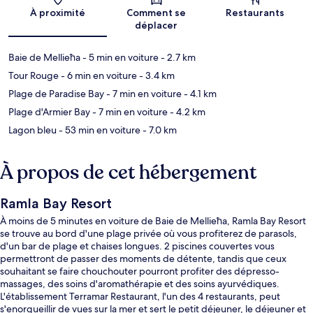
Carte
À proximité
Comment se
Restaurants
déplacer
Baie de Mellieħa
- 5 min en voiture
- 2.7 km
Tour Rouge
- 6 min en voiture
- 3.4 km
Plage de Paradise Bay
- 7 min en voiture
- 4.1 km
Plage d'Armier Bay
- 7 min en voiture
- 4.2 km
Lagon bleu
- 53 min en voiture
- 7.0 km
À propos de cet hébergement
Ramla Bay Resort
À moins de 5 minutes en voiture de Baie de Mellieħa, Ramla Bay Resort
se trouve au bord d'une plage privée où vous profiterez de parasols,
d'un bar de plage et chaises longues. 2 piscines couvertes vous
permettront de passer des moments de détente, tandis que ceux
souhaitant se faire chouchouter pourront profiter des dépresso-
massages, des soins d'aromathérapie et des soins ayurvédiques.
L'établissement Terramar Restaurant, l'un des 4 restaurants, peut
s'enorgueillir de vues sur la mer et sert le petit déjeuner, le déjeuner et