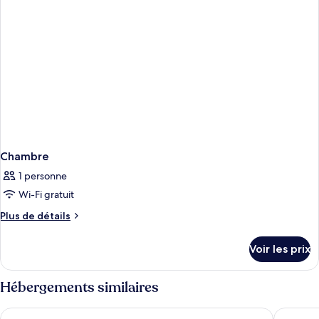
Chambre
1 personne
Wi-Fi gratuit
Plus
Plus de détails
de
détails
Voir les prix
sur
le
type
Hébergements similaires
de
chambre
Maritim Antonine Hotel & Spa Malta
Solana H
Chambre