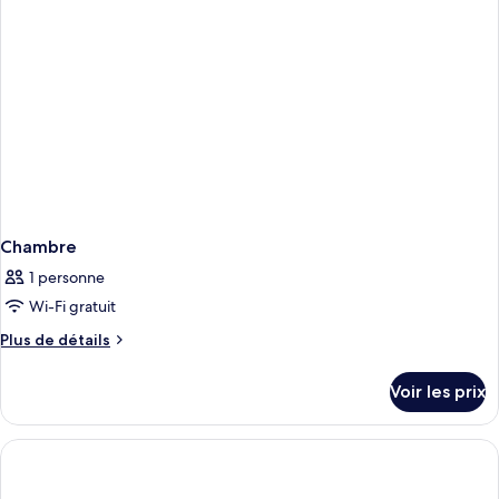
Chambre
Chambre
1 personne
Wi-Fi gratuit
Plus
Plus de détails
de
détails
Voir les prix
sur
le
type
de
chambre
Chambre