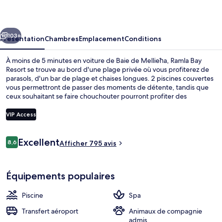
Resort
cédent
Suivant
103+
Présentation
Chambres
Emplacement
Conditions
À moins de 5 minutes en voiture de Baie de Mellieħa, Ramla Bay
Resort se trouve au bord d'une plage privée où vous profiterez de
parasols, d'un bar de plage et chaises longues. 2 piscines couvertes
vous permettront de passer des moments de détente, tandis que
ceux souhaitant se faire chouchouter pourront profiter des
dépresso-massages, des soins d'aromathérapie et des soins
ayurvédiques. L'établissement Terramar Restaurant, l'un des 4
VIP Access
restaurants, peut s'enorgueillir de vues sur la mer et sert le petit
déjeuner, le déjeuner et le dîner. Cet hôtel de style méditerranéen
Avis
abrite en outre 2 bars en bord de piscine, un club pour enfants
Excellent
8,6
2 piscines couvertes, piscine extérieur
Afficher 795 avis
8,6 sur 10
(gratuit) et une salle de fitness ouverte 24 h/24. Les autres
voyageurs
voyageurs ne disent que du bien en ce qui concerne le personnel
attentionné.
Équipements populaires
Piscine
Spa
Transfert aéroport
Animaux de compagnie
admis