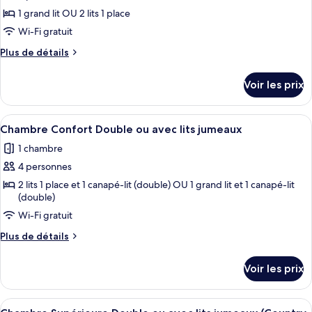
View)
ce
avec
1 grand lit OU 2 lits 1 place
lits
type
Wi-Fi gratuit
jumeaux
de
(Country
Plus
Plus de détails
chambre :
View)
de
Chambre
détails
Voir les prix
sur
Supérieure
le
Double
type
Afficher
Une chambre d’hôtel avec un grand lit,
ou
5
de
Chambre Confort Double ou avec lits jumeaux
toutes
avec
chambre
1 chambre
Chambre
les
lits
Supérieure
4 personnes
photos
jumeaux,
Double
pour
2 lits 1 place et 1 canapé-lit (double) OU 1 grand lit et 1 canapé-lit
vue
ou
(double)
ce
avec
mer
lits
Wi-Fi gratuit
type
jumeaux,
de
Plus
Plus de détails
vue
chambre :
de
mer
détails
Chambre
Voir les prix
sur
Confort
le
Double
type
Afficher
Une chambre d’hôtel avec un grand lit
5
de