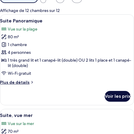
disponibles
pour
Affichage de 12 chambres sur 12
les
Afficher
Une chambre d’hôtel moderne dotée d’un
9
Suite Panoramique
chambres
toutes
Vue sur la plage
les
80 m²
photos
pour
1 chambre
ce
4 personnes
type
1 très grand lit et 1 canapé-lit (double) OU 2 lits 1 place et 1 canapé-
de
lit (double)
chambre :
Wi-Fi gratuit
Suite
Plus
Plus de détails
Panoramique
de
détails
Voir les prix
sur
le
type
Afficher
Une chambre d’hôtel moderne avec un g
10
de
Suite, vue mer
toutes
chambre
Vue sur la mer
Suite
les
Panoramique
70 m²
photos