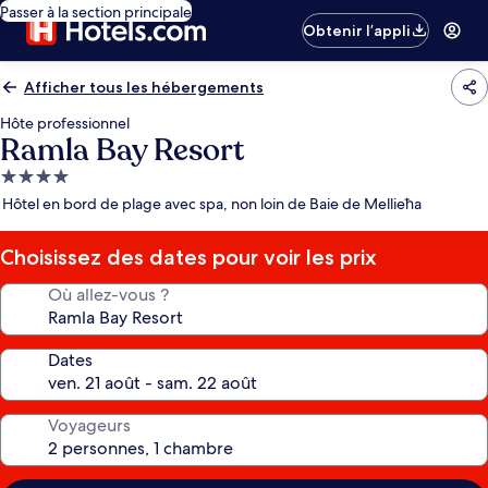
Passer à la section principale
Obtenir l’appli
Afficher tous les hébergements
Hôte professionnel
Ramla Bay Resort
Hébergement
4.0 étoiles
Hôtel en bord de plage avec spa, non loin de Baie de Mellieħa
Choisissez des dates pour voir les prix
Où allez-vous ?
Dates
Voyageurs