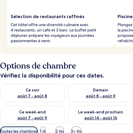
Sélection de restaurants raffinés
Piscin
Cet hôtel offre une diversité culinaire avec
Plongez 
4 restaurants, un café et 3 bars. Le buffet petit
la pisci
déjeuner prépare les voyageurs aux journées
propose 
passionnantes à venir.
rafraîch
Options de chambre
Vérifiez la disponibilité pour ces dates.
Vérifier la disponibilité pour ce soir août 7 - août 8
Vérifier la disponibilité pour 
Ce soir
Demain
août 7 - août 8
août 8 - août 9
Vérifier la disponibilité pour ce week-end août 7 - août 9
Vérifier la disponibilité pour 
Ce week-end
Le week-end prochain
août 7 - août 9
août 14 - août 16
Filtres
Toutes les chambres
1 lit
2 lits
3+ lits