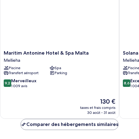
Maritim
Solana
Maritim Antonine Hotel & Spa Malta
Solana
Antonine
Hotel
Mellieha
Mellieh
Hotel
&
Piscine
Spa
Piscin
&
Spa
Transfert aéroport
Parking
Transf
Spa
Mellieha
Malta
9.2
8.6
Merveilleux
Exce
9,2
8,6
Mellieha
sur
sur
1 009 avis
1 004
10,
10,
Merveilleux,
Excellen
Le
130 €
1 009 avis
1 004 av
nouveau
taxes et frais compris
prix
30 août - 31 août
est
de
Comparer des hébergements similaires
130 €