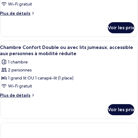
chambre :
Wi-Fi gratuit
View)
Panoramic
Plus
Plus de détails
Deluxe
de
Seaview
détails
Voir les prix
sur
le
type
Afficher
Une chambre d’hôtel avec un grand lit,
5
de
Chambre Confort Double ou avec lits jumeaux, accessible
toutes
chambre
aux personnes à mobilité réduite
Panoramic
les
1 chambre
Deluxe
photos
Seaview
2 personnes
pour
1 grand lit OU 1 canapé-lit (1 place)
ce
type
Wi-Fi gratuit
de
Plus
Plus de détails
chambre :
de
détails
Chambre
Voir les prix
sur
Confort
le
Double
type
ou
de
chambre
avec