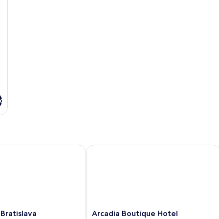
x
atislava
Arcadia Boutique Hotel
Arcadia
Bratislava
Arcadia Boutique Hotel