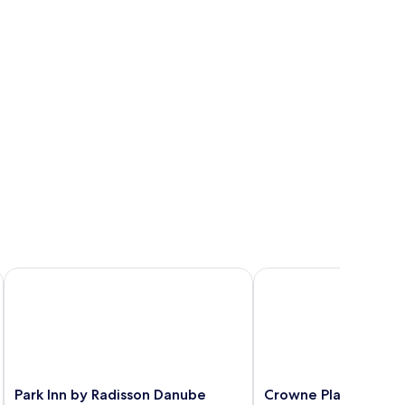
Park Inn by Radisson Danube Bratislava
Crowne Plaza Bratislav
Park
Crowne
Park Inn by Radisson Danube
Crowne Plaza Bratis