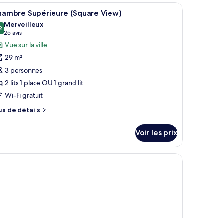
hambre
s fenêtres.
 deux tables de chevet avec des lampes, une fenêtre avec des rideaux et un s
fficher
Une chambre d’hôtel comprenant un lit, deux 
ite
8
hambre Supérieure (Square View)
outes
nior
Merveilleux
quare
s
2
9,2 sur 10
(25 avis)
25 avis
ew)
hotos
Vue sur la ville
our
29 m²
e
3 personnes
ype
2 lits 1 place OU 1 grand lit
e
Wi-Fi gratuit
hambre :
hambre
us
us de détails
upérieure
e
tails
Square
Voir les prix
r
iew)
pe
fres-forts dans les chambres
e
hambre
hambre
périeure
quare
ew)