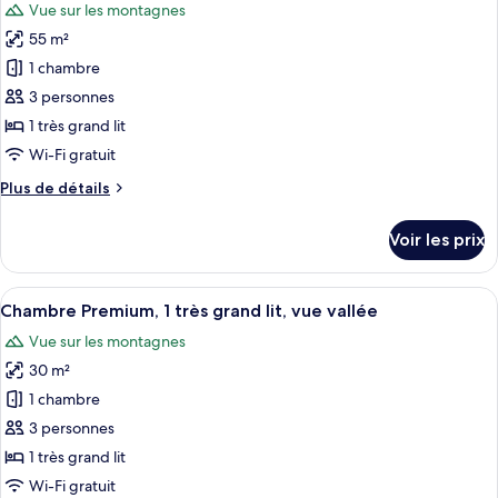
Vue sur les montagnes
Chambre
les
Deluxe,
55 m²
photos
1
pour
1 chambre
très
ce
grand
3 personnes
lit
type
1 très grand lit
de
Wi-Fi gratuit
chambre :
Plus
Plus de détails
Suite,
de
1
détails
Voir les prix
chambre,
sur
le
fumeurs,
type
Afficher
Une chambre d’hôtel avec un grand lit,
vue
6
de
Chambre Premium, 1 très grand lit, vue vallée
toutes
vallée
chambre
Vue sur les montagnes
Suite,
les
1
30 m²
photos
chambre,
pour
1 chambre
fumeurs,
ce
vue
3 personnes
vallée
type
1 très grand lit
de
Wi-Fi gratuit