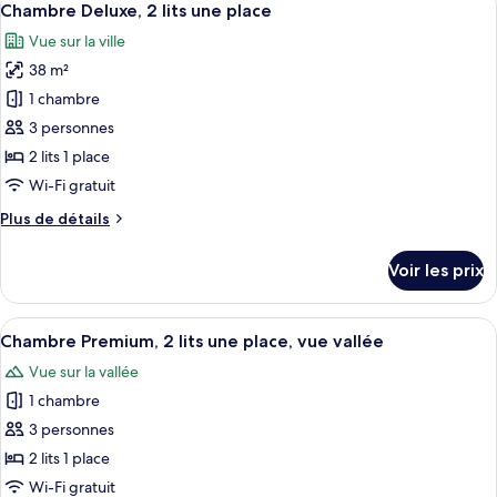
6
de
Chambre Deluxe, 2 lits une place
toutes
chambre
Vue sur la ville
Chambre
les
Deluxe,
38 m²
photos
2
pour
1 chambre
lits
ce
doubles
3 personnes
type
2 lits 1 place
de
Wi-Fi gratuit
chambre :
Plus
Plus de détails
Chambre
de
Deluxe,
détails
Voir les prix
2
sur
le
lits
type
Afficher
Une chambre d’hôtel avec deux lits, un
une
5
de
Chambre Premium, 2 lits une place, vue vallée
toutes
place
chambre
Vue sur la vallée
Chambre
les
Deluxe,
1 chambre
photos
2
pour
3 personnes
lits
ce
une
2 lits 1 place
place
type
Wi-Fi gratuit