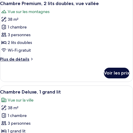
Afficher
6
Chambre Premium, 2 lits doubles, vue vallée
chambres
toutes
Vue sur les montagnes
les
38 m²
photos
pour
1 chambre
ce
3 personnes
type
2 lits doubles
de
Wi-Fi gratuit
chambre :
Plus
Plus de détails
Chambre
de
Premium,
détails
Voir les prix
2
sur
le
lits
type
Afficher
Une chambre d’hôtel avec un grand lit,
doubles,
7
de
Chambre Deluxe, 1 grand lit
toutes
vue
chambre
Vue sur la ville
Chambre
les
vallée
Premium,
38 m²
photos
2
pour
1 chambre
lits
ce
doubles,
3 personnes
vue
type
1 grand lit