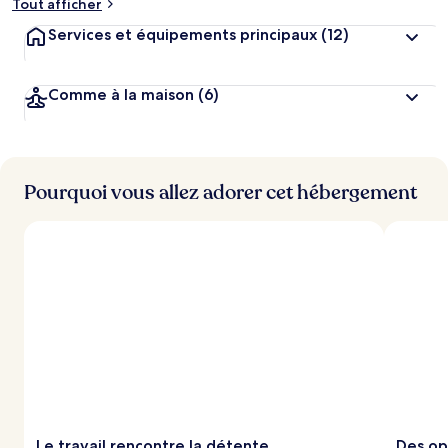
Tout afficher
Services et équipements principaux
(12)
Comme à la maison
(6)
Pourquoi vous allez adorer cet hébergement
Le travail rencontre la détente
Des op