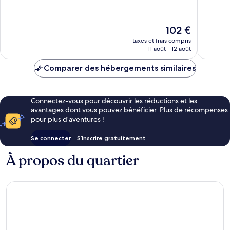
10,
10,
Exceptionnel,
Très
153 avis
bien,
Le
102 €
91 avis
nouveau
taxes et frais compris
prix
11 août - 12 août
est
de
Comparer des hébergements similaires
102 €
Connectez-vous pour découvrir les réductions et les
avantages dont vous pouvez bénéficier. Plus de récompenses
pour plus d’aventures !
Se connecter
S’inscrire gratuitement
À propos du quartier