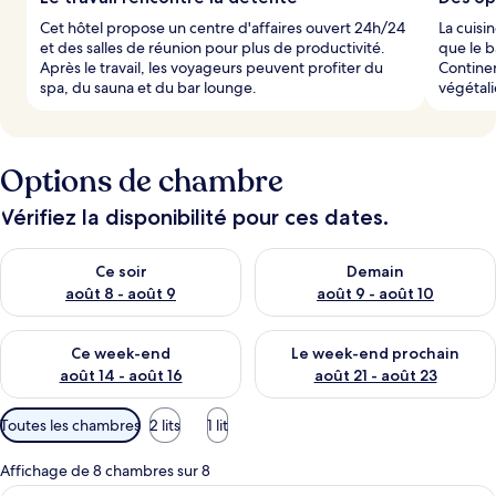
Cet hôtel propose un centre d'affaires ouvert 24h/24
La cuisi
et des salles de réunion pour plus de productivité.
que le b
Après le travail, les voyageurs peuvent profiter du
Contine
spa, du sauna et du bar lounge.
végétal
Options de chambre
Vérifiez la disponibilité pour ces dates.
Vérifier la disponibilité pour ce soir août 8 - août 9
Vérifier la disponibilité pour 
Ce soir
Demain
août 8 - août 9
août 9 - août 10
Vérifier la disponibilité pour ce week-end août 14 - août 16
Vérifier la disponibilité pour
Ce week-end
Le week-end prochain
août 14 - août 16
août 21 - août 23
Filtres
Toutes les chambres
2 lits
1 lit
disponibles
pour
Affichage de 8 chambres sur 8
les
Une chambre d’hôtel avec deux lits, un