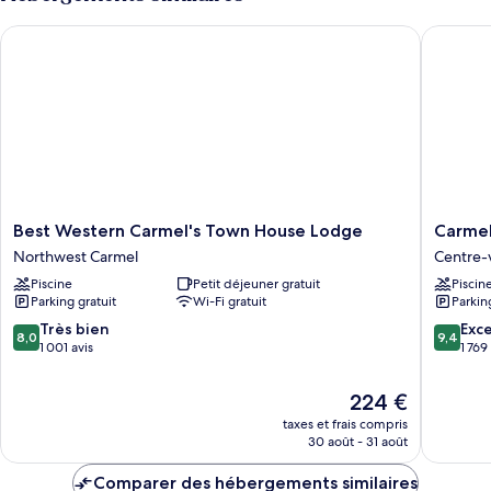
de
Suite
chambre
Familiale
Best Western Carmel's Town House Lodge
Carmel B
Suite
Familiale
Best
Carmel
Best Western Carmel's Town House Lodge
Carmel
Western
Bay
Northwest Carmel
Centre-v
Carmel's
View
Piscine
Petit déjeuner gratuit
Piscin
Town
Inn
Parking gratuit
Wi-Fi gratuit
Parkin
House
Centre-
Lodge
ville
8.0
9.4
Très bien
Exc
8,0
9,4
Northwest
Carmel
sur
sur
1 001 avis
1 769
Carmel
10,
10,
Très
Exceptio
Le
224 €
bien,
1 769 avi
nouveau
taxes et frais compris
1 001 avis
prix
30 août - 31 août
est
de
Comparer des hébergements similaires