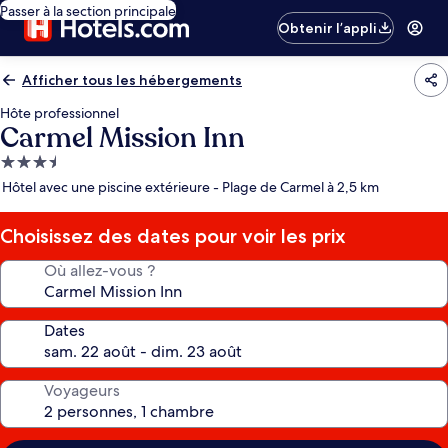
Passer à la section principale
Obtenir l’appli
Afficher tous les hébergements
Hôte professionnel
Carmel Mission Inn
Hébergement
3.5 étoiles
Hôtel avec une piscine extérieure - Plage de Carmel à 2,5 km
Choisissez des dates pour voir les prix
Où allez-vous ?
Dates
Voyageurs