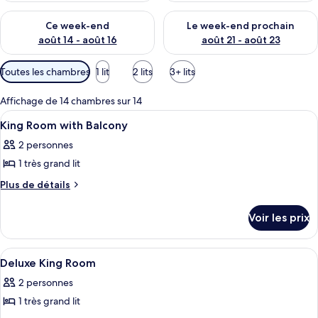
Vérifier la disponibilité pour ce week-end août 14 - août 16
Vérifier la disponibilité pour
Ce week-end
Le week-end prochain
août 14 - août 16
août 21 - août 23
Filtres
Toutes les chambres
1 lit
2 lits
3+ lits
disponibles
pour
Affichage de 14 chambres sur 14
les
Afficher
Un espace piscine aménagé avec des cha
1
King Room with Balcony
chambres
toutes
2 personnes
les
1 très grand lit
photos
pour
Plus
Plus de détails
de
ce
détails
type
Voir les prix
sur
de
le
chambre :
type
Afficher
Une chambre d’hôtel moderne avec un gr
4
de
King
Deluxe King Room
toutes
chambre
Room
2 personnes
King
les
with
Room
1 très grand lit
photos
Balcony
with