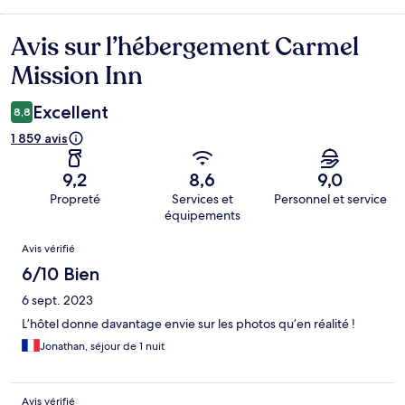
Avis sur l’hébergement Carmel
Avis
Mission Inn
Excellent
8,8
1 859 avis
9,2
8,6
9,0
Propreté
Services et
Personnel et service
équipements
Avis
Avis vérifié
6/10 Bien
6 sept. 2023
L’hôtel donne davantage envie sur les photos qu’en réalité !
Jonathan, séjour de 1 nuit
Avis vérifié