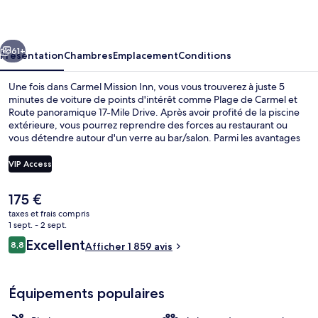
Inn
cédent
Suivant
61+
Présentation
Chambres
Emplacement
Conditions
Une fois dans Carmel Mission Inn, vous vous trouverez à juste 5
minutes de voiture de points d'intérêt comme Plage de Carmel et
Route panoramique 17-Mile Drive. Après avoir profité de la piscine
extérieure, vous pourrez reprendre des forces au restaurant ou
vous détendre autour d'un verre au bar/salon. Parmi les avantages
offerts par cet hébergement : une salle de fitness, un bain à remous
et une terrasse. Les autres voyageurs adorent le personnel
VIP Access
attentionné et le succulent restaurant.
Le
175 €
Cour
prix
taxes et frais compris
actuel
1 sept. - 2 sept.
est
Avis
Excellent
8,8
Afficher 1 859 avis
de
8,8 sur 10
voyageurs
175 €.
Équipements populaires