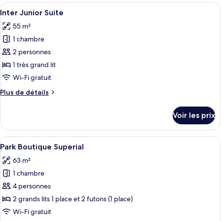
type
Afficher
Une chambre d’hôtel moderne équipée d
Room
6
de
Inter Junior Suite
toutes
chambre
55 m²
Inter
les
Premium
1 chambre
photos
Double
pour
2 personnes
Room
ce
1 très grand lit
type
Wi-Fi gratuit
de
Plus
Plus de détails
chambre :
de
Inter
détails
Voir les prix
sur
Junior
le
Suite
type
Afficher
Une chambre d’hôtel moderne avec une t
5
de
Park Boutique Superial
toutes
chambre
63 m²
Inter
les
Junior
1 chambre
photos
Suite
pour
4 personnes
ce
2 grands lits 1 place et 2 futons (1 place)
type
Wi-Fi gratuit
de