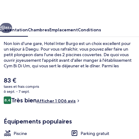
Inter
Burgo
cédent
Suivant
85+
Présentation
Chambres
Emplacement
Conditions
Non loin d'une gare, Hotel Inter Burgo est un choix excellent pour
un séjour à Daegu. Pour vous rafraîchir, vous pouvez aller faire un
petit plongeon dans l'une des 2 piscines couvertes. De quoi vous
ouvrir joyeusement l'appétit avant d'aller manger à l'établissement
Cym Bi Di Um, qui vous sert le déjeuner et le dîner. Parmi les
avantages offerts par cet hébergement : un bar / salon, une salle de
fitness et un sauna.
Le
83 €
prix
taxes et frais compris
actuel
6 sept. - 7 sept.
Petit déjeuner buffet servi tous les j
est
Avis
Très bien
8,4
Afficher 1 006 avis
de
8,4 sur 10
voyageurs
83 €.
Équipements populaires
Piscine
Parking gratuit