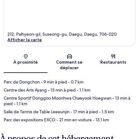
212, Palhyeon-gil, Suseong-gu, Daegu, Daegu, 706-020
Afficher la carte
Carte
À proximité
Comment se
Restaurants
déplacer
Parc de Dongchon
- 9 min à pied
- 0.7 km
Centre des Arts Ayang
- 13 min à pied
- 1.1 km
Centre Sportif Donggoo Moonhwa Chaeyook Hoegwan
- 13 min à
pied
- 1.1 km
Salle de Tennis de Table Leeeunjin
- 17 min à pied
- 1.5 km
Parc des expositions EXCO
- 21 min en voiture
- 13.1 km
À propos de cet hébergement