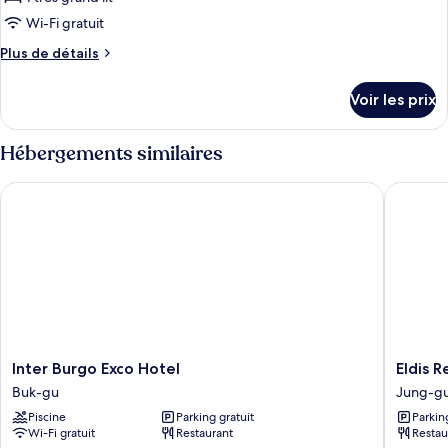
de
Wi-Fi gratuit
chambre :
Plus
Plus de détails
Inter
de
Deluxe
détails
Voir les prix
Suite
sur
le
type
Hébergements similaires
de
chambre
Inter Burgo Exco Hotel
Eldis Re
Inter
Deluxe
Suite
Inter
Eldis
Inter Burgo Exco Hotel
Eldis 
Burgo
Regent
Buk-gu
Jung-g
Exco
Hotel
Piscine
Parking gratuit
Parkin
Hotel
Jung-
Wi-Fi gratuit
Restaurant
Restau
Buk-
gu