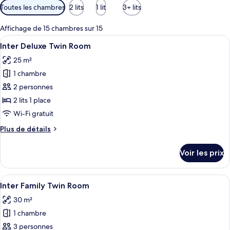
Filtres
Toutes les chambres
2 lits
1 lit
3+ lits
disponibles
pour
Affichage de 15 chambres sur 15
les
Afficher
Une chambre d’hôtel avec deux lits, un 
9
Inter Deluxe Twin Room
chambres
toutes
25 m²
les
1 chambre
photos
pour
2 personnes
ce
2 lits 1 place
type
Wi-Fi gratuit
de
Plus
Plus de détails
chambre :
de
Inter
détails
Voir les prix
sur
Deluxe
le
Twin
type
Afficher
Une chambre d’hôtel avec deux lits, un
Room
9
de
Inter Family Twin Room
toutes
chambre
30 m²
Inter
les
Deluxe
1 chambre
photos
Twin
pour
3 personnes
Room