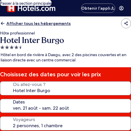
Passer à la section principale
Obtenir l’appli
Afficher tous les hébergements
Hôte professionnel
Hotel Inter Burgo
Hébergement
4.5 étoiles
Hôtel en bord de rivière à Daegu, avec 2 des piscines couvertes et en
liaison directe avec un centre commercial
Choisissez des dates pour voir les prix
Où allez-vous ?
Dates
Voyageurs