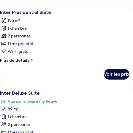
le
Suite
type
Afficher
Une chambre d’hôtel moderne, dotée d’u
4
de
Inter Presidential Suite
toutes
chambre
195 m²
Inter
les
Economy
1 chambre
photos
Suite
pour
2 personnes
ce
1 très grand lit
type
Wi-Fi gratuit
de
Plus
Plus de détails
chambre :
de
Inter
détails
Voir les prix
sur
Presidential
le
Suite
type
Afficher
Inter Deluxe Suite | Couette en duvet 
4
de
Inter Deluxe Suite
toutes
chambre
Vue sur la rivière / le fleuve
Inter
les
Presidential
89 m²
photos
Suite
pour
1 chambre
ce
2 personnes
type
1 très grand lit