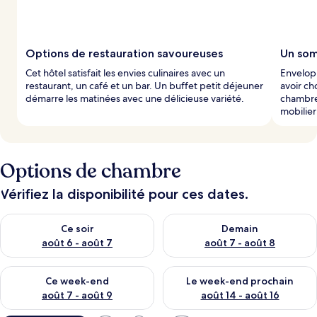
Options de restauration savoureuses
Un som
Cet hôtel satisfait les envies culinaires avec un
Envelop
restaurant, un café et un bar. Un buffet petit déjeuner
avoir ch
démarre les matinées avec une délicieuse variété.
chambre
mobilier
Options de chambre
Vérifiez la disponibilité pour ces dates.
Vérifier la disponibilité pour ce soir août 6 - août 7
Vérifier la disponibilité pour 
Ce soir
Demain
août 6 - août 7
août 7 - août 8
Vérifier la disponibilité pour ce week-end août 7 - août 9
Vérifier la disponibilité pour 
Ce week-end
Le week-end prochain
août 7 - août 9
août 14 - août 16