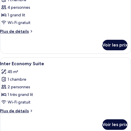
photos
Deluxe
pour
4 personnes
ce
1 grand lit
type
Wi-Fi gratuit
de
Plus
Plus de détails
chambre :
de
Park
détails
Voir les prix
sur
Boutique
le
Premium
type
Afficher
Une chambre d’hôtel avec un grand lit,
4
de
Inter Economy Suite
toutes
chambre
45 m²
Park
les
Boutique
1 chambre
photos
Premium
pour
2 personnes
ce
1 très grand lit
type
Wi-Fi gratuit
de
Plus
Plus de détails
chambre :
de
Inter
détails
Voir les prix
sur
Economy