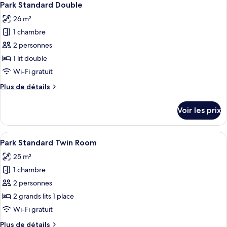
Room
3
de
Park Standard Double
toutes
chambre
26 m²
Inter
les
Deluxe
1 chambre
photos
Double
pour
2 personnes
Room
ce
1 lit double
type
Wi-Fi gratuit
de
Plus
Plus de détails
chambre :
de
Park
détails
Voir les prix
sur
Standard
le
Double
type
Afficher
Une chambre d’hôtel moderne avec deux
4
de
Park Standard Twin Room
toutes
chambre
25 m²
Park
les
Standard
1 chambre
photos
Double
pour
2 personnes
ce
2 grands lits 1 place
type
Wi-Fi gratuit
de
Plus
Plus de détails