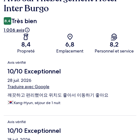
Inter Burgo
Très bien
8,4
1 006 avis
8,4
6,8
8,2
Propreté
Emplacement
Personnel et service
Avis
Avis vérifié
10/10 Exceptionnel
28 juil. 2026
Traduire avec Google
깨끗하고 편리했어요 위치도 좋아서 이동하기 좋아요
Kang-Hyun, séjour de 1 nuit
Avis vérifié
10/10 Exceptionnel
18 juil. 2026