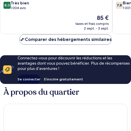
gu
8.0
7.8
Très bien
Bie
8,0
7,8
sur
sur
1 004 avis
1 001
10,
10,
Le
85 €
Très
Bien,
nouveau
bien,
1 001 avi
taxes et frais compris
prix
2 sept. - 3 sept.
1 004 avis
est
de
Comparer des hébergements similaires
85 €
Connectez-vous pour découvrir les réductions et les
avantages dont vous pouvez bénéficier. Plus de récompenses
pour plus d’aventures !
Se connecter
S’inscrire gratuitement
À propos du quartier