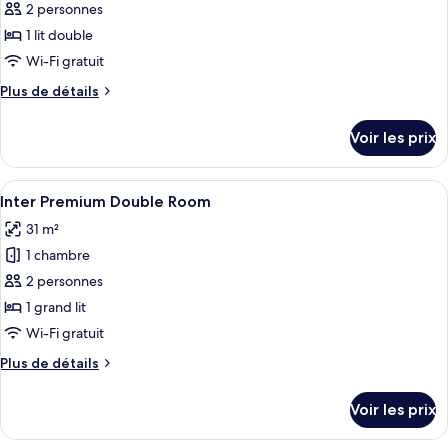
pour
2 personnes
ce
1 lit double
type
Wi-Fi gratuit
de
Plus
Plus de détails
chambre :
de
Inter
détails
Voir les prix
sur
Standard
le
Double
type
Afficher
Une chambre d’hôtel moderne avec un gr
Room
4
de
Inter Premium Double Room
toutes
chambre
31 m²
Inter
les
Standard
1 chambre
photos
Double
pour
2 personnes
Room
ce
1 grand lit
type
Wi-Fi gratuit
de
Plus
Plus de détails
chambre :
de
Inter
détails
Voir les prix
sur
Premium
le
Double