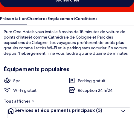
Présentation
Chambres
Emplacement
Conditions
Pure One Hotels vous installe à moins de 15 minutes de voiture de
points d'intérêt comme Cathédrale de Cologne et Parc des
expositions de Cologne. Les voyageurs profiteront de petits plus
gratuits comme l'accès Wi-Fi et le parking sans voiturier. En voiture
depuis l'hébergement, il ne vous faudra qu'une dizaine de minutes
pour rejoindre des sites comme Salle omnisport Lanxess Arena et
RheinEnergieStadion.L'hébergement se situe à une très courte
Équipements populaires
distance à pied des transports publics : Station de métro Longerich
Friedhof se trouve à 12 min et Station de métro Longericher Straße,
à 15 min.
Spa
Parking gratuit
Wi-Fi gratuit
Réception 24 h/24
Tout afficher
Services et équipements principaux
(3)