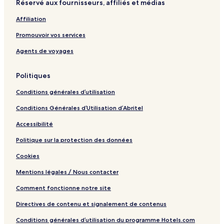
Réservé aux fournisseurs, affiliés et médias
o
p
g
a
Affiliation
n
r
e
k
Promouvoir vos services
M
ü
Agents de voyages
l
h
Politiques
e
i
Conditions générales d’utilisation
m
b
Conditions Générales d’Utilisation d’Abritel
y
I
Accessibilité
H
G
Politique sur la protection des données
Cookies
Mentions légales / Nous contacter
Comment fonctionne notre site
Directives de contenu et signalement de contenus
Conditions générales d’utilisation du programme Hotels.com