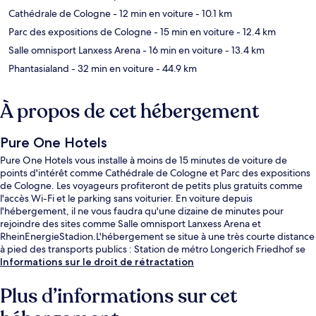
Cathédrale de Cologne
- 12 min en voiture
- 10.1 km
Parc des expositions de Cologne
- 15 min en voiture
- 12.4 km
Salle omnisport Lanxess Arena
- 16 min en voiture
- 13.4 km
Phantasialand
- 32 min en voiture
- 44.9 km
À propos de cet hébergement
Pure One Hotels
Pure One Hotels vous installe à moins de 15 minutes de voiture de
points d'intérêt comme Cathédrale de Cologne et Parc des expositions
de Cologne. Les voyageurs profiteront de petits plus gratuits comme
l'accès Wi-Fi et le parking sans voiturier. En voiture depuis
l'hébergement, il ne vous faudra qu'une dizaine de minutes pour
rejoindre des sites comme Salle omnisport Lanxess Arena et
RheinEnergieStadion.L'hébergement se situe à une très courte distance
à pied des transports publics : Station de métro Longerich Friedhof se
trouve à 12 min et Station de métro Longericher Straße, à 15 min.
Informations sur le droit de rétractation
Plus d’informations sur cet