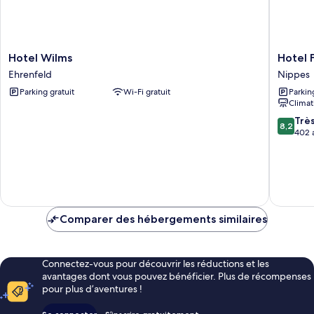
Hotel
Hotel
Hotel Wilms
Hotel 
Wilms
Fortune
Ehrenfeld
Nippes
Ehrenfeld
Nippes
Parking gratuit
Wi-Fi gratuit
Parkin
Climat
8.2
Trè
8,2
sur
402 
10,
Très
bien,
402 avis
Comparer des hébergements similaires
Connectez-vous pour découvrir les réductions et les
avantages dont vous pouvez bénéficier. Plus de récompenses
pour plus d’aventures !