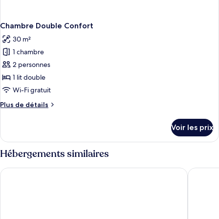
Chambre Double Confort
30 m²
1 chambre
2 personnes
1 lit double
Wi-Fi gratuit
Plus
Plus de détails
de
détails
Voir les prix
sur
le
type
Hébergements similaires
de
chambre
Hotel Wilms
Hotel Fo
Chambre
Double
Confort