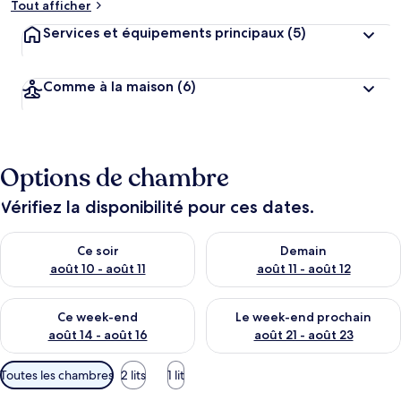
Tout afficher
Services et équipements principaux
(5)
Comme à la maison
(6)
Options de chambre
Vérifiez la disponibilité pour ces dates.
Vérifier la disponibilité pour ce soir août 10 - août 11
Vérifier la disponibilité pour 
Ce soir
Demain
août 10 - août 11
août 11 - août 12
Vérifier la disponibilité pour ce week-end août 14 - août 16
Vérifier la disponibilité pour
Ce week-end
Le week-end prochain
août 14 - août 16
août 21 - août 23
Filtres
Toutes les chambres
2 lits
1 lit
disponibles