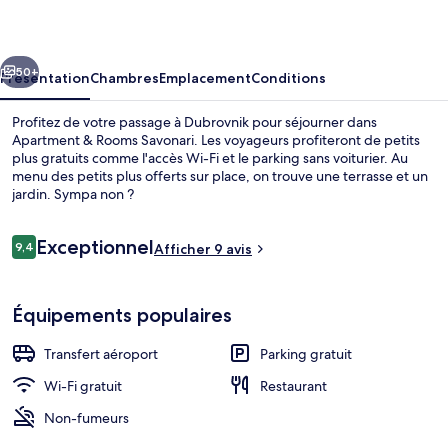
Rooms
Savonari
cédent
Suivant
50+
Présentation
Chambres
Emplacement
Conditions
Profitez de votre passage à Dubrovnik pour séjourner dans
Apartment & Rooms Savonari. Les voyageurs profiteront de petits
plus gratuits comme l'accès Wi-Fi et le parking sans voiturier. Au
menu des petits plus offerts sur place, on trouve une terrasse et un
jardin. Sympa non ?
Avis
Exceptionnel
9,4
Afficher 9 avis
9,4 sur 10
voyageurs
Chambre avec lits jumeaux (Superior 
Équipements populaires
Transfert aéroport
Parking gratuit
Wi-Fi gratuit
Restaurant
Non-fumeurs