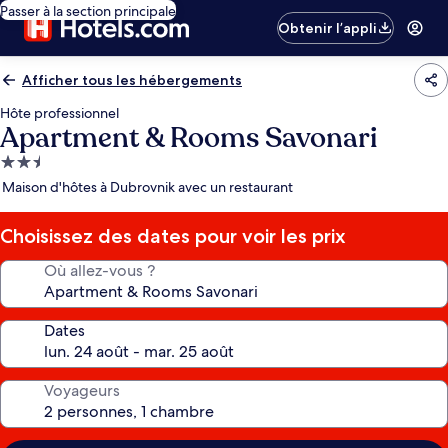
Passer à la section principale
Obtenir l’appli
Afficher tous les hébergements
Hôte professionnel
Apartment & Rooms Savonari
Hébergement
2.5 étoiles
Maison d'hôtes à Dubrovnik avec un restaurant
Choisissez des dates pour voir les prix
Où allez-vous ?
Dates
Voyageurs