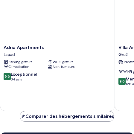
Double
-
(Comfort
Soba
Double
Room
6)
-
Soba
6)
Adria
Villa
Adria Apartments
Villa 
Apartments
Amfora
Lapad
Gruž
Lapad
Gruž
Parking gratuit
Wi-Fi gratuit
Transf
Climatisation
Non-fumeurs
Wi-Fi 
9.6
Exceptionnel
9,6
9.0
Mer
sur
34 avis
9,0
sur
120 a
10,
10,
Exceptionnel,
Merveill
34 avis
120 avis
Comparer des hébergements similaires