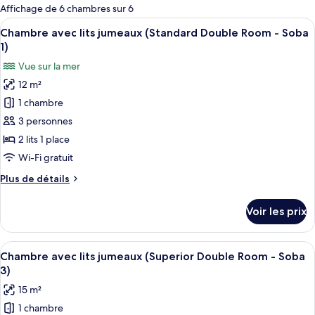
pour
Affichage de 6 chambres sur 6
les
Afficher
Une chambre à coucher avec un lit, u
4
Chambre avec lits jumeaux (Standard Double Room - Soba
chambres
toutes
1)
les
Vue sur la mer
photos
12 m²
pour
1 chambre
ce
type
3 personnes
de
2 lits 1 place
chambre :
Wi-Fi gratuit
Chambre
Plus
Plus de détails
avec
de
lits
détails
Voir les prix
sur
jumeaux
le
(Standard
type
Afficher
Une terrasse extérieure avec des table
Double
20
de
Chambre avec lits jumeaux (Superior Double Room - Soba
toutes
Room
chambre
3)
Chambre
les
-
15 m²
avec
photos
Soba
lits
1 chambre
pour