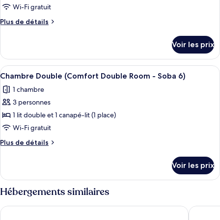
type
Wi-Fi gratuit
de
Plus
Plus de détails
chambre :
de
Chambre
détails
Voir les prix
sur
Double
le
(Premium
type
Afficher
Une chambre à coucher avec un lit, un
Double
4
de
Chambre Double (Comfort Double Room - Soba 6)
toutes
Room
chambre
1 chambre
Chambre
les
-
Double
3 personnes
photos
Soba
(Premium
pour
1 lit double et 1 canapé-lit (1 place)
2)
Double
ce
Room
Wi-Fi gratuit
-
type
Plus
Plus de détails
Soba
de
de
2)
chambre :
détails
Voir les prix
sur
Chambre
le
Double
type
Hébergements similaires
(Comfort
de
chambre
Double
Adria Apartments
Villa Am
Chambre
Room