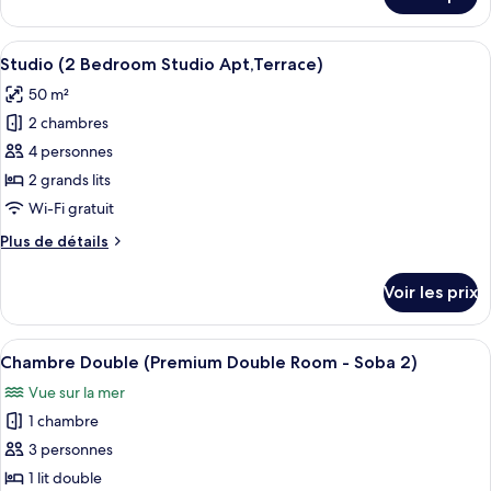
(Comfort
sur
le
Double
type
Afficher
Un espace extérieur aménagé pour les r
Room
8
de
Studio (2 Bedroom Studio Apt,Terrace)
toutes
-
chambre
50 m²
Chambre
les
Soba
Double
2 chambres
photos
4)
(Comfort
pour
4 personnes
Double
ce
Room
2 grands lits
-
type
Wi-Fi gratuit
Soba
de
4)
Plus
Plus de détails
chambre :
de
Studio
détails
Voir les prix
sur
(2
le
Bedroom
type
Afficher
Une chambre à coucher avec un lit, un 
Studio
6
de
Chambre Double (Premium Double Room - Soba 2)
toutes
Apt,Terrace)
chambre
Vue sur la mer
Studio
les
(2
1 chambre
photos
Bedroom
pour
3 personnes
Studio
ce
Apt,Terrace)
1 lit double