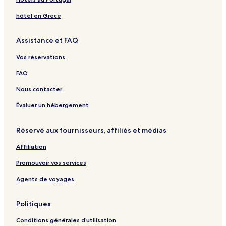
i
a
o
a
o
a
k
l
t
H
t
l
hôtel en Grèce
a
e
o
e
a
m
l
t
l
c
Assistance et FAQ
a
e
,
e
r
l
V
Vos réservations
-
a
A
l
FAQ
l
a
l
m
Nous contacter
I
a
n
r
Évaluer un hébergement
c
C
l
o
Réservé aux fournisseurs, affiliés et médias
u
l
s
l
Affiliation
i
e
v
c
Promouvoir vos services
e
t
i
Agents de voyages
o
n
Politiques
Conditions générales d’utilisation