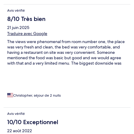
Avis vérifié
8/10 Très bien
21 juin 2025
Traduire avec Google
The views were phenomenal from room number one, the place
was very fresh and clean, the bed was very comfortable, and
having a restaurant on site was very convenient. Someone
mentioned the food was basic but good and we would agree
with that and a very limited menu. The biggest downside was
the Internet, which was hit or miss and there were no amenities
like shampoo, soap, etc. but other than that, we enjoyed our
stay. The owner is a sweetheart.
Christopher, séjour de 2 nuits
Avis vérifié
10/10 Exceptionnel
22 août 2022