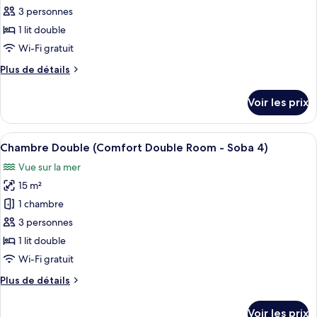
1)
jumeaux
3 personnes
ce
(Standard
Double
type
1 lit double
Room
de
Wi-Fi gratuit
-
chambre :
Soba
Plus
Plus de détails
Chambre
1)
de
avec
détails
Voir les prix
sur
lits
le
jumeaux
type
Afficher
Un balcon offrant une vue sur un paysa
(Superior
7
de
Chambre Double (Comfort Double Room - Soba 4)
toutes
chambre
Double
Vue sur la mer
Chambre
les
Room
avec
15 m²
photos
-
lits
pour
1 chambre
Soba
jumeaux
ce
(Superior
3 personnes
3)
Double
type
1 lit double
Room
de
Wi-Fi gratuit
-
chambre :
Soba
Plus
Plus de détails
Chambre
3)
de
Double
détails
Voir les prix