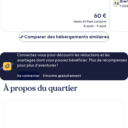
10,
7.6
Columbia
Jackson
Bie
7,6
1 003 avis
sur
Columbi
1 003
10,
Le
60 €
Bien,
nouveau
1 003 av
taxes et frais compris
prix
8 août - 9 août
est
de
Comparer des hébergements similaires
60 €
Connectez-vous pour découvrir les réductions et les
avantages dont vous pouvez bénéficier. Plus de récompenses
pour plus d’aventures !
Se connecter
S’inscrire gratuitement
À propos du quartier