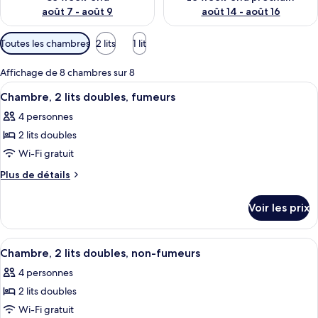
août 7 - août 9
août 14 - août 16
Filtres
Toutes les chambres
2 lits
1 lit
disponibles
pour
Affichage de 8 chambres sur 8
les
Afficher
Une chambre d’hôtel avec deux lits, cha
4
Chambre, 2 lits doubles, fumeurs
chambres
toutes
4 personnes
les
2 lits doubles
photos
pour
Wi-Fi gratuit
ce
Plus
Plus de détails
type
de
détails
de
Voir les prix
sur
chambre :
le
Chambre,
type
Afficher
Une chambre d’hôtel avec deux lits, un
4
2
de
Chambre, 2 lits doubles, non-fumeurs
toutes
chambre
lits
4 personnes
Chambre,
les
doubles,
2
2 lits doubles
photos
fumeurs
lits
pour
Wi-Fi gratuit
doubles,