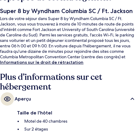
Super 8 by Wyndham Columbia SC / Ft. Jackson
Lors de votre séjour dans Super 8 by Wyndham Columbia SC / Ft.
Jackson, vous vous trouverez à moins de 10 minutes de route de points
d'intérêt comme Fort Jackson et University of South Carolina (université
de Caroline du Sud). Parmi les services gratuits, l'accès Wi-Fi, le parking
sans voiturier et un petit déjeuner icontinental proposé tous les jours,
entre 06 h 00 et 09 h 00. En voiture depuis l'hébergement, il ne vous
faudra qu'une dizaine de minutes pour rejoindre des sites comme
Columbia Metropolitan Convention Center (centre des congrès) et
Colonial Life Arena (salle omnisports).Les autres voyageurs adorent le
Informations sur le droit de rétractation
personnel attentionné.
Plus d’informations sur cet
hébergement
Aperçu
Taille de l'hôtel
Motel de 40 chambres
Sur 2 étages