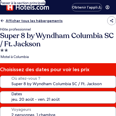
Passer à la section principale
Obtenir l’appli
Afficher tous les hébergements
Hôte professionnel
Super 8 by Wyndham Columbia SC
/ Ft. Jackson
Hébergement
2.0 étoiles
Motel à Columbia
Choisissez des dates pour voir les prix
Où allez-vous ?
Dates
Voyageurs