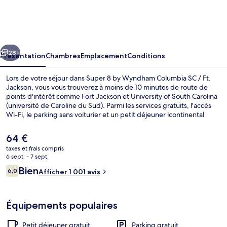
8
by
Wyndham
cédent
Suivant
Columbia
28+
Présentation
Chambres
Emplacement
Conditions
SC
Lors de votre séjour dans Super 8 by Wyndham Columbia SC / Ft.
/
Jackson, vous vous trouverez à moins de 10 minutes de route de
points d'intérêt comme Fort Jackson et University of South Carolina
Ft.
(université de Caroline du Sud). Parmi les services gratuits, l'accès
Jackson
Wi-Fi, le parking sans voiturier et un petit déjeuner icontinental
proposé tous les jours, entre 06 h 00 et 09 h 00. En voiture depuis
l'hébergement, il ne vous faudra qu'une dizaine de minutes pour
Le
64 €
rejoindre des sites comme Columbia Metropolitan Convention
prix
taxes et frais compris
Center (centre des congrès) et Colonial Life Arena (salle
actuel
6 sept. - 7 sept.
omnisports).Les autres voyageurs adorent le personnel attentionné.
Chambre, 2 lits doubles, fumeurs | Fer 
est
Avis
Bien
6,0
Afficher 1 001 avis
de
6,0 sur 10
voyageurs
64 €.
Équipements populaires
Petit déjeuner gratuit
Parking gratuit