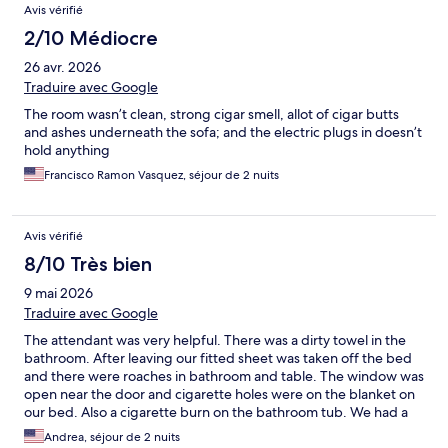
Avis vérifié
2/10 Médiocre
26 avr. 2026
Traduire avec Google
The room wasn’t clean, strong cigar smell, allot of cigar butts
and ashes underneath the sofa; and the electric plugs in doesn’t
hold anything
Francisco Ramon Vasquez, séjour de 2 nuits
Avis vérifié
8/10 Très bien
9 mai 2026
Traduire avec Google
The attendant was very helpful. There was a dirty towel in the
bathroom. After leaving our fitted sheet was taken off the bed
and there were roaches in bathroom and table. The window was
open near the door and cigarette holes were on the blanket on
our bed. Also a cigarette burn on the bathroom tub. We had a
non smoking room.
Andrea, séjour de 2 nuits