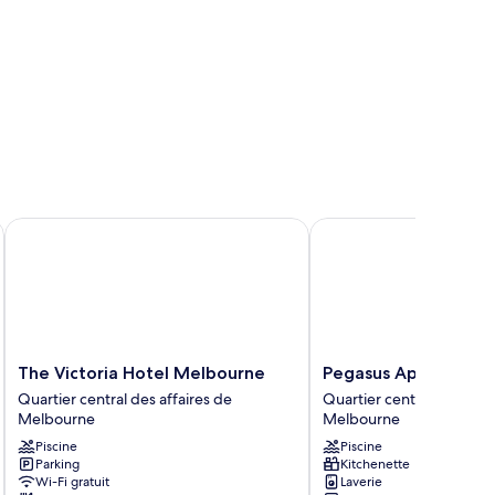
nds
The Victoria Hotel Melbourne
Pegasus Apart'Hotel
The
Pegasus
The Victoria Hotel Melbourne
Pegasus Apart'Hotel
Victoria
Apart'Hotel
Quartier central des affaires de
Quartier central des affa
Hotel
Quartier
Melbourne
Melbourne
Melbourne
central
Piscine
Piscine
Quartier
des
Parking
Kitchenette
central
affaires
Wi-Fi gratuit
Laverie
des
de