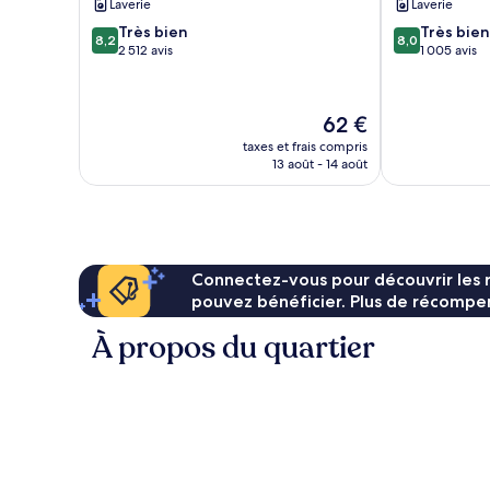
Laverie
Laverie
affaires
de
8.2
8.0
Très bien
Très bien
de
Melbourne
8,2
8,0
sur
sur
2 512 avis
1 005 avis
Melbourne
10,
10,
Très
Très
bien,
bien,
Le
62 €
2 512 avis
1 005 avis
nouveau
taxes et frais compris
prix
13 août - 14 août
est
de
62 €
Connectez-vous pour découvrir les 
pouvez bénéficier. Plus de récompen
À propos du quartier