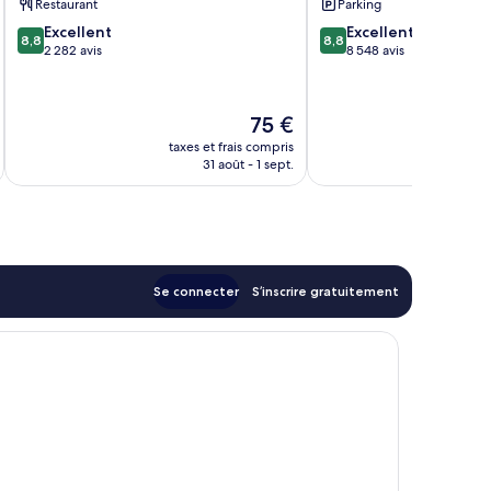
Restaurant
Parking
affaires
Melbourne
8.8
8.8
Excellent
Excellent
de
8,8
8,8
sur
sur
2 282 avis
8 548 avis
Melbourne
10,
10,
Excellent,
Excellent,
2 282 avis
8 548 avis
Le
75 €
u
nouveau
taxes et frais compris
tax
prix
31 août - 1 sept.
est
de
75 €
Se connecter
S’inscrire gratuitement