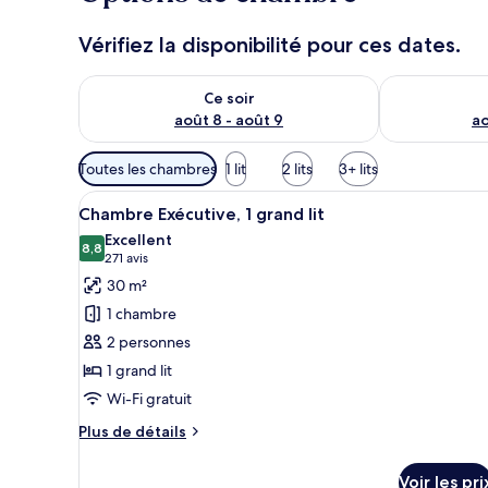
Vérifiez la disponibilité pour ces dates.
Vérifier la disponibilité pour ce soir août 8 - août 9
Vérifier la di
Ce soir
août 8 - août 9
ao
Filtres
Toutes les chambres
1 lit
2 lits
3+ lits
disponibles
Afficher
Une chambre d’hôtel avec un lit
pour
4
Chambre Exécutive, 1 grand lit
toutes
les
Excellent
les
8,8
chambres
8,8 sur 10
(271 avis)
271 avis
photos
30 m²
pour
1 chambre
ce
2 personnes
type
1 grand lit
de
Wi-Fi gratuit
chambre :
Chambre
Plus
Plus de détails
Exécutive,
de
détails
1
Voir les pri