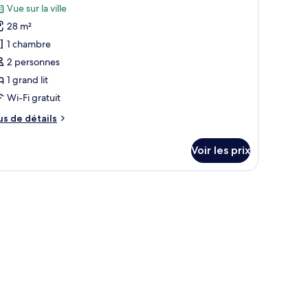
hotos
Vue sur la ville
our
28 m²
e
1 chambre
ype
2 personnes
e
1 grand lit
hambre :
hambre
Wi-Fi gratuit
tandard,
us
us de détails
e
tails
rand
Voir les prix
r
t,
ue
pe
lle
e
hambre
hambre
andard,
and
e
le