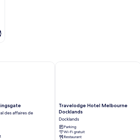
x
ngsgate
Travelodge Hotel Melbourne Dockla
Travelodge
 Kingsgate
Travelodge Hotel Melbourne
Hotel
Docklands
al des affaires de
Melbourne
Docklands
Docklands
Docklands
Parking
Wi-Fi gratuit
t
Restaurant