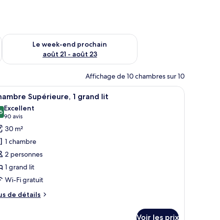
-end août 14 - août 16
Vérifier la disponibilité pour le week-end prochain août 21 - 
Le week-end prochain
août 21 - août 23
Affichage de 10 chambres sur 10
n bureau, une chaise et une table à manger.
fficher
Une chambre d’hôtel avec un grand lit, un bur
4
ambre Supérieure, 1 grand lit
outes
Excellent
s
6
8,6 sur 10
(90 avis)
90 avis
hotos
30 m²
our
1 chambre
e
2 personnes
ype
1 grand lit
e
Wi-Fi gratuit
hambre :
hambre
us
us de détails
upérieure,
e
tails
Voir les prix