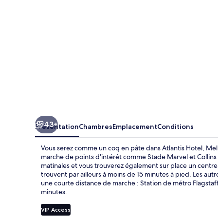
43+
Présentation
Chambres
Emplacement
Conditions
Vous serez comme un coq en pâte dans Atlantis Hotel, Me
marche de points d'intérêt comme Stade Marvel et Collins 
matinales et vous trouverez également sur place un centre
trouvent par ailleurs à moins de 15 minutes à pied. Les autr
une courte distance de marche : Station de métro Flagstaff
minutes.
VIP Access