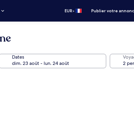
•
s
EUR
Publier votre annon
rne
Dates
Voya