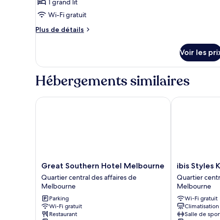
1 grand lit
chambre :
Chambre
Wi-Fi gratuit
Majestueuse,
Plus
Plus de détails
1
de
détails
grand
Voir les pri
sur
lit
le
type
Hébergements similaires
de
chambre
Chambre
Great Southern Hotel Melbourne
ibis Styles Ki
Majestueuse,
1
grand
lit
Great
ibis
Great Southern Hotel Melbourne
ibis Styles
Southern
Styles
Quartier central des affaires de
Quartier centr
Hotel
Kingsgate
Melbourne
Melbourne
Melbourne
Quartier
Parking
Wi-Fi gratuit
Quartier
central
Wi-Fi gratuit
Climatisation
central
des
Restaurant
Salle de spor
des
affaires