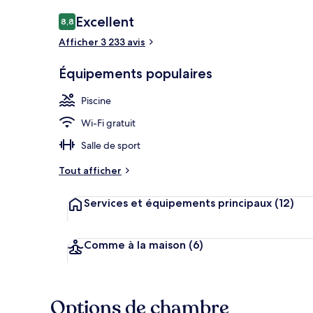
Piscine couve
Avis
Excellent
8,8
8,8 sur 10
voyageurs
Afficher 3 233 avis
Équipements populaires
Piscine
Wi-Fi gratuit
Salle de sport
Tout afficher
Services et équipements principaux
(12)
Comme à la maison
(6)
Options de chambre