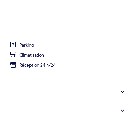
rte, accès possible de 06 h 00 à 21 h 00, chaises longues
Parking
Climatisation
Réception 24 h/24