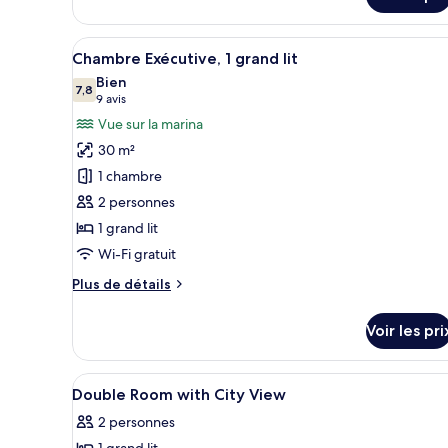
sur
grand
le
lit
type
Afficher
Une chambre d’hôtel avec un gr
5
de
Chambre Exécutive, 1 grand lit
toutes
chambre
Bien
Chambre
les
7,8
7,8 sur 10
(9 avis)
9 avis
Exécutive,
photos
Vue sur la marina
1
pour
grand
30 m²
ce
lit
1 chambre
type
2 personnes
de
1 grand lit
chambre :
Chambre
Wi-Fi gratuit
Exécutive,
Plus
Plus de détails
1
de
détails
grand
Voir les pri
sur
lit
le
type
Afficher
Une chambre d’hôtel équipée d’u
3
de
Double Room with City View
toutes
chambre
2 personnes
Chambre
les
Exécutive,
1 grand lit