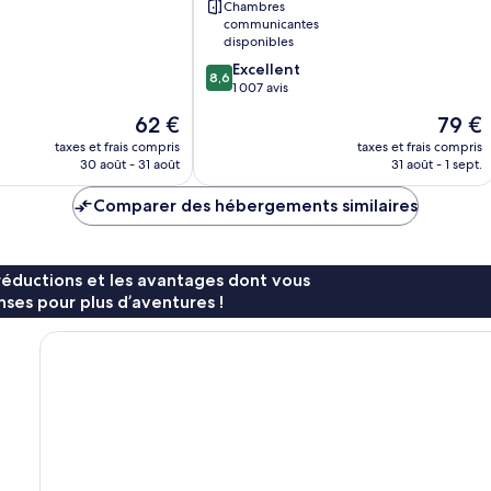
Chambres
communicantes
disponibles
8.6
Excellent
8,6
sur
1 007 avis
10,
Le
Le
62 €
79 €
Excellent,
nouveau
nouvea
1 007 avis
taxes et frais compris
taxes et frais compris
prix
prix
30 août - 31 août
31 août - 1 sept.
est
est
de
de
Comparer des hébergements similaires
62 €
79 €
réductions et les avantages dont vous
ses pour plus d’aventures !