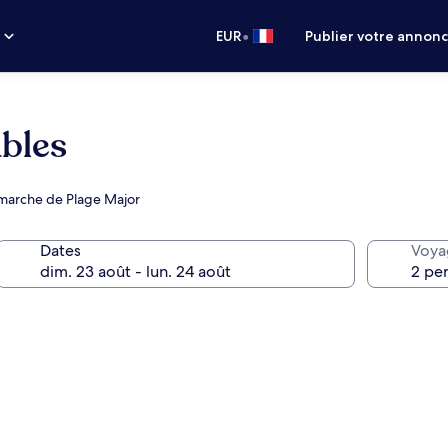
•
s
EUR
Publier votre annon
ables
marche de Plage Major
Dates
Voya