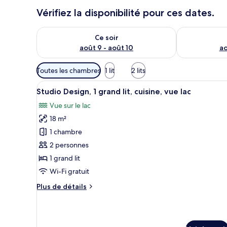
Vérifiez la disponibilité pour ces dates.
Vérifier la disponibilité pour ce soir août 9 - août 10
Vérifier la di
Ce soir
août 9 - août 10
ao
Filtres
Toutes les chambres
1 lit
2 lits
disponibles
Afficher
Une chambre d’hôtel moderne équ
pour
21
Studio Design, 1 grand lit, cuisine, vue lac
toutes
les
Vue sur le lac
les
chambres
18 m²
photos
pour
1 chambre
ce
2 personnes
type
1 grand lit
de
Wi-Fi gratuit
chambre :
Plus
Plus de détails
Studio
de
Design,
détails
1
sur
le
grand