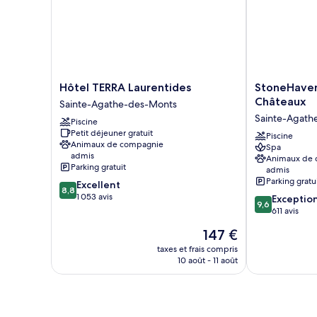
Signature,
1
grand
lit,
cuisine,
vue
lac
Hôtel
StoneHaven
Hôtel TERRA Laurentides
StoneHaven
TERRA
Le
Châteaux
Sainte-Agathe-des-Monts
Laurentides
Manoir
Sainte-Agath
Piscine
Sainte-
Relais
Petit déjeuner gratuit
Agathe-
&
Piscine
Animaux de compagnie
Spa
des-
Châteaux
admis
Animaux de
Monts
Sainte-
Parking gratuit
admis
Agathe-
Parking gratu
8.8
Excellent
des-
8,8
sur
1 053 avis
9.6
Exceptio
Monts
9,6
10,
sur
611 avis
Excellent,
10,
Le
147 €
1 053 avis
Exceptionnel,
nouveau
611 avis
taxes et frais compris
prix
10 août - 11 août
est
de
147 €