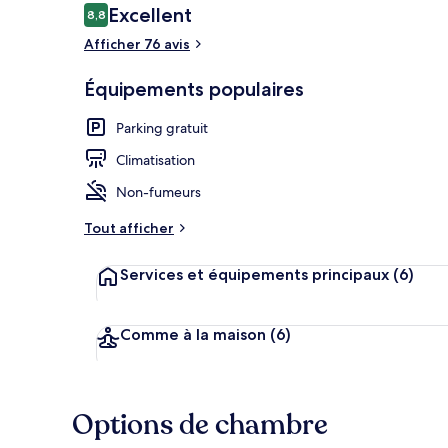
Avis
Excellent
8,8
8,8 sur 10
voyageurs
Afficher 76 avis
Studio Design,
Équipements populaires
Parking gratuit
Climatisation
Non-fumeurs
Tout afficher
Services et équipements principaux
(6)
Comme à la maison
(6)
Options de chambre