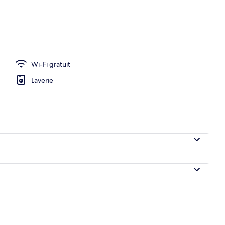
 1 grand lit, cuisine, vue lac | Coin séjour | Télévision à écran plat de 30 pou
Wi-Fi gratuit
Laverie