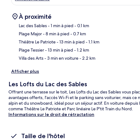
À proximité
Lac des Sables
- 1 min à pied
- 0.1 km
Plage Major
- 8 min à pied
- 0.7 km
Car
Théâtre Le Patriote
- 13 min à pied
- 1.1 km
Plage Tessier
- 13 min à pied
- 1.2 km
Villa des Arts
- 3 min en voiture
- 2.2 km
Afficher plus
Les Lofts du Lac des Sables
Offrant une terrasse sur le toit, Les Lofts du Lac des Sables vous p
avantages offerts, l'accès Wi-Fi et le parking sans voiturier, mais ce 
alpin et du snowboard, idéal pour un séjour actif. En voiture depuis
comme Théâtre Le Patriote et Parc linéaire Le P'tit Train du Nord.
Informations sur le droit de rétractation
Taille de l'hôtel