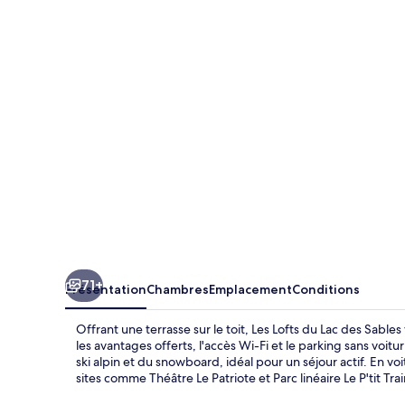
Lofts
du
Lac
des
Sables
71+
Présentation
Chambres
Emplacement
Conditions
Offrant une terrasse sur le toit, Les Lofts du Lac des Sabl
les avantages offerts, l'accès Wi-Fi et le parking sans voitu
ski alpin et du snowboard, idéal pour un séjour actif. En v
sites comme Théâtre Le Patriote et Parc linéaire Le P'tit Tr