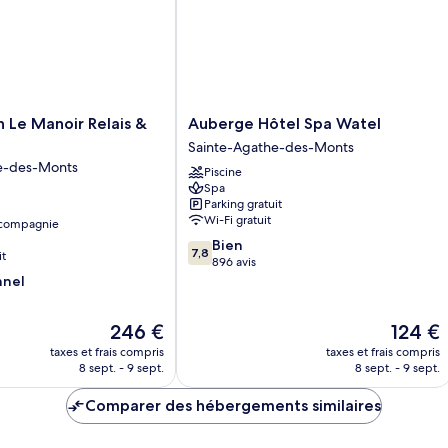
Signature,
1
grand
lit,
cuisine,
vue
lac
Auberge
 Le Manoir Relais &
Auberge Hôtel Spa Watel
Hôtel
Sainte-Agathe-des-Monts
Spa
e-des-Monts
Piscine
Watel
Spa
Sainte-
Parking gratuit
Agathe-
Wi-Fi gratuit
 compagnie
des-
7.8
Bien
Monts
7,8
it
sur
896 avis
10,
nnel
Bien,
896 avis
Le
Le
246 €
124 €
nouveau
nouveau
taxes et frais compris
taxes et frais compris
prix
prix
8 sept. - 9 sept.
8 sept. - 9 sept.
est
est
de
de
Comparer des hébergements similaires
246 €
124 €