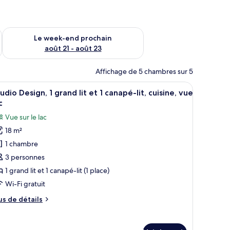
-end août 14 - août 16
Vérifier la disponibilité pour le week-end prochain août 21 - 
Le week-end prochain
août 21 - août 23
Affichage de 5 chambres sur 5
 sur la ville.
pacte, comprenant un lit, des tables de chevet et une grande fenêtre.
fficher
Une chambre d’hôtel moderne dotée d’un grand
13
udio Design, 1 grand lit et 1 canapé-lit, cuisine, vue
outes
c
s
Vue sur le lac
hotos
18 m²
our
1 chambre
e
ype
3 personnes
e
1 grand lit et 1 canapé-lit (1 place)
hambre :
Wi-Fi gratuit
tudio
us
us de détails
esign,
e
tails
r
rand