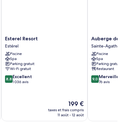
Esterel
Auberge
Esterel Resort
Auberge de La Tour 
Resort
de
Estérel
Sainte-Agathe-des-Mon
Estérel
La
Piscine
Piscine
Tour
Spa
Spa
du
Parking gratuit
Parking gratuit
Lac
Wi-Fi gratuit
Restaurant
Sainte-
8.8
9.0
Excellent
Merveilleux
Agathe-
8,8
9,0
sur
sur
1 036 avis
76 avis
des-
10,
10,
Monts
Excellent,
Merveilleux,
1 036 avis
76 avis
Le
199 €
nouveau
taxes et frais compris
tax
prix
11 août - 12 août
est
de
199 €