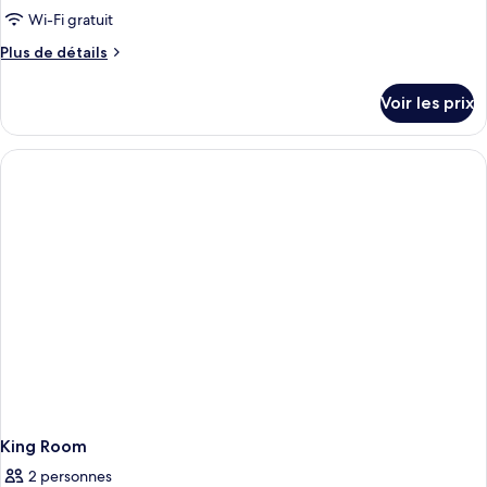
Wi-Fi gratuit
Plus
Plus de détails
de
détails
Voir les prix
sur
le
type
de
chambre
Room
with
Two
Queen
Beds
King Room
2 personnes