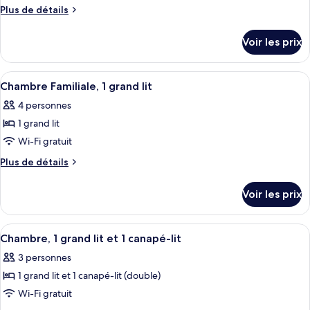
type
Plus
Plus de détails
de
de
détails
chambre :
Voir les prix
sur
Chambre,
le
1
type
Afficher
Une chambre d’hôtel avec un grand lit,
9
de
grand
Chambre Familiale, 1 grand lit
toutes
chambre
lit,
4 personnes
Chambre,
les
accessible
1
1 grand lit
photos
aux
grand
pour
Wi-Fi gratuit
lit,
personnes
ce
accessible
Plus
Plus de détails
à
aux
type
de
mobilité
personnes
détails
de
Voir les prix
à
réduite
sur
chambre :
mobilité
le
Chambre
réduite
type
Afficher
Une chambre d’hôtel avec deux lits, u
8
Familiale,
de
Chambre, 1 grand lit et 1 canapé-lit
toutes
chambre
1
3 personnes
Chambre
les
grand
Familiale,
1 grand lit et 1 canapé-lit (double)
photos
lit
1
pour
Wi-Fi gratuit
grand