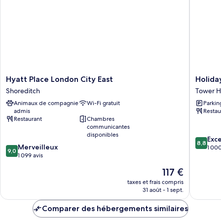
Room
Hyatt
Holiday
Hyatt Place London City East
Holida
Place
Inn
Shoreditch
Tower H
London
London
Animaux de compagnie
Wi-Fi gratuit
Parkin
City
-
admis
Restau
East
Whitech
Restaurant
Chambres
Shoreditch
by
communicantes
IHG
disponibles
8.8
Exce
Tower
8,8
9.0
Merveilleux
sur
1 000
Hamlets
9,0
sur
1 099 avis
10,
10,
Excellen
Le
117 €
Merveilleux,
1 000 av
nouveau
1 099 avis
taxes et frais compris
prix
31 août - 1 sept.
est
de
Comparer des hébergements similaires
117 €