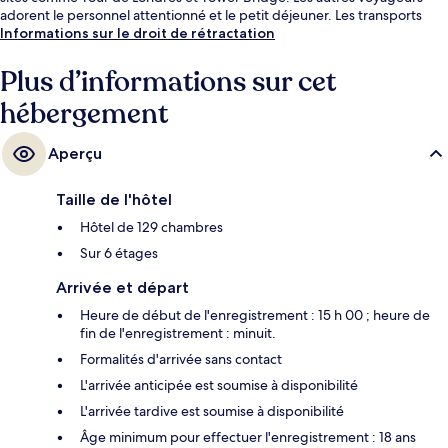
adorent le personnel attentionné et le petit déjeuner. Les transports
publics sont rapidement accessibles à pied : Station de métro Aldgate
Informations sur le droit de rétractation
East se situe à quelques pas et Station de métro Aldgate, à 6 min de
marche à peine.
Plus d’informations sur cet
hébergement
Aperçu
Taille de l'hôtel
Hôtel de 129 chambres
Sur 6 étages
Arrivée et départ
Heure de début de l'enregistrement : 15 h 00 ; heure de
fin de l'enregistrement : minuit.
Formalités d'arrivée sans contact
L'arrivée anticipée est soumise à disponibilité
L'arrivée tardive est soumise à disponibilité
Âge minimum pour effectuer l'enregistrement : 18 ans