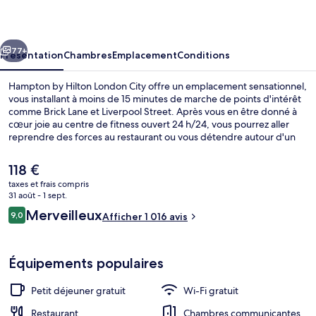
Hilton
London
cédent
Suivant
City
77+
Présentation
Chambres
Emplacement
Conditions
Hampton by Hilton London City offre un emplacement sensationnel,
vous installant à moins de 15 minutes de marche de points d'intérêt
comme Brick Lane et Liverpool Street. Après vous en être donné à
cœur joie au centre de fitness ouvert 24 h/24, vous pourrez aller
reprendre des forces au restaurant ou vous détendre autour d'un
verre au bar/salon. À moins de 5 minutes en voiture, vous trouverez
aussi des sites comme Tour de Londres et Tower Bridge. Les autres
Le
118 €
voyageurs adorent le personnel attentionné et le petit déjeuner. Les
prix
taxes et frais compris
transports publics sont rapidement accessibles à pied : Station de
actuel
31 août - 1 sept.
métro Aldgate East se situe à quelques pas et Station de métro
Hall
est
Avis
Aldgate, à 6 min de marche à peine.
Merveilleux
9,0
Afficher 1 016 avis
de
9,0 sur 10
voyageurs
118 €.
Équipements populaires
Petit déjeuner gratuit
Wi-Fi gratuit
Restaurant
Chambres communicantes