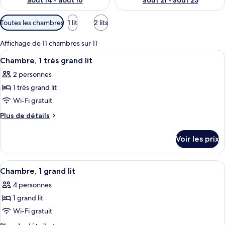
août 14 - août 16
août 21 - août 23
Filtres
Toutes les chambres
1 lit
2 lits
disponibles
pour
Affichage de 11 chambres sur 11
les
Afficher
Une chambre d’hôtel moderne dotée d’un
10
Chambre, 1 très grand lit
chambres
toutes
2 personnes
les
1 très grand lit
photos
pour
Wi-Fi gratuit
ce
Plus
Plus de détails
type
de
détails
de
Voir les prix
sur
chambre :
le
Chambre,
type
Afficher
Une chambre d’hôtel avec deux lits, un 
10
1
de
Chambre, 1 grand lit
toutes
chambre
très
4 personnes
Chambre,
les
grand
1
1 grand lit
photos
lit
très
pour
Wi-Fi gratuit
grand
ce
lit