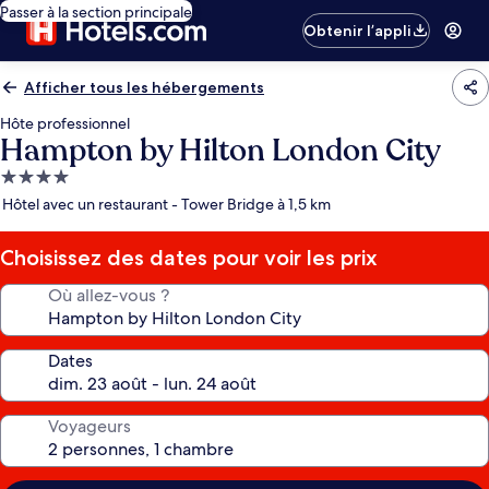
Passer à la section principale
Obtenir l’appli
Afficher tous les hébergements
Hôte professionnel
Hampton by Hilton London City
Hébergement
4.0 étoiles
Hôtel avec un restaurant - Tower Bridge à 1,5 km
Choisissez des dates pour voir les prix
Où allez-vous ?
Dates
Voyageurs