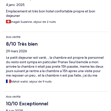
4 janv. 2025
Emplacement et trés bon hotel confortable propre et bon
dejeuner
magali Suzanne, séjour de 2 nuits
Avis vérifié
8/10 Très bien
29 mars 2026
Le petit dejeuner est variè, , la chambre est propre le personnel
du resto sont sympa en paticulier Pranav Seul bemole a mon
arrivèe la chambre n etait pas prete 15h passèe, meme les deux
jours suivant je rentre a la chambre a 15h apres une visite pour
me reposer un peu , et la chambre n est pas faite, j ai du me
pleindre aupres de la reception et c est rentré dans l ordre
Mahdi walid, séjour de 9 nuits
Avis vérifié
10/10 Exceptionnel
8 juin 2025