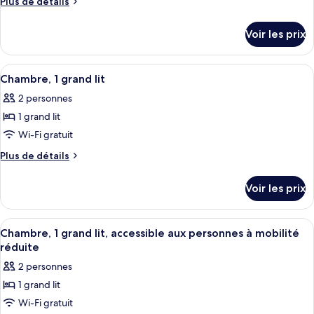
Plus
Plus de détails
type
de
détails
de
Voir les prix
sur
chambre :
le
Chambre,
type
Afficher
Une chambre d’hôtel avec un grand lit,
9
1
de
Chambre, 1 grand lit
toutes
chambre
grand
2 personnes
Chambre,
les
lit
1
1 grand lit
photos
grand
pour
Wi-Fi gratuit
lit
ce
Plus
Plus de détails
type
de
détails
de
Voir les prix
sur
chambre :
le
Chambre,
type
Afficher
Une chambre d’hôtel moderne, dotée d’
14
1
de
Chambre, 1 grand lit, accessible aux personnes à mobilité
toutes
chambre
grand
réduite
Chambre,
les
lit
2 personnes
1
photos
grand
1 grand lit
pour
lit
Wi-Fi gratuit
ce