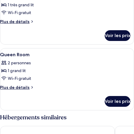
1 très grand lit
Wi-Fi gratuit
Plus
Plus de détails
de
détails
Voir les prix
sur
le
type
Afficher
Literie hypoallergénique, coffres-fort
1
de
Queen Room
toutes
chambre
2 personnes
King
les
Room
1 grand lit
photos
pour
Wi-Fi gratuit
ce
Plus
Plus de détails
type
de
détails
de
Voir les prix
sur
chambre :
le
Queen
type
Hébergements similaires
Room
de
chambre
Hyatt Place London City East
Holiday 
Queen