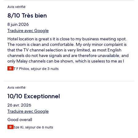
Avis vérifié
8/10 Très bien
8 juin 2026
Traduire avec Google
Hotel location is great s it is close to my business meeting spot.
The room is clean and comfortable. My only minor complaint is
that the TV channel selection is very limited, as most English
channels do not have signals and are therefore unavailable, and
only Malay channels can be shown, which is useless to me as I
cannot understand the language.
T F Philos, séjour de 3 nuits
Avis vérifié
10/10 Exceptionnel
26 avr. 2026
Traduire avec Google
Good overall
Sze Ki, séjour de 6 nuits