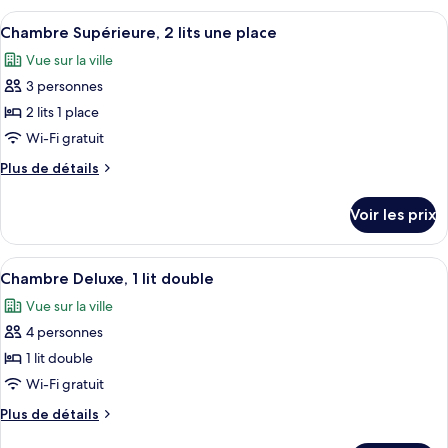
Supérieure,
type
Afficher
Une chambre d’hôtel moderne dotée d’u
1
5
de
Chambre Supérieure, 2 lits une place
toutes
chambre
très
Vue sur la ville
Chambre
les
grand
Supérieure,
3 personnes
photos
lit
1
pour
2 lits 1 place
très
ce
grand
Wi-Fi gratuit
lit
type
Plus
Plus de détails
de
de
chambre :
détails
Voir les prix
sur
Chambre
le
Supérieure,
type
Afficher
Une chambre d’hôtel moderne avec un g
2
4
de
Chambre Deluxe, 1 lit double
toutes
chambre
lits
Vue sur la ville
Chambre
les
une
Supérieure,
4 personnes
photos
place
2
pour
1 lit double
lits
ce
une
Wi-Fi gratuit
place
type
Plus
Plus de détails
de
de