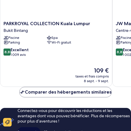
PARKROYAL
JW
PARKROYAL COLLECTION Kuala Lumpur
JW Mar
COLLECTION
Marriott
Bukit Bintang
Centre-v
Kuala
Kuala
Piscine
Spa
Piscin
Lumpur
Lumpur
Parking
Wi-Fi gratuit
Parkin
Bukit
Centre-
Bintang
ville
8.8
8.8
Excellent
Exce
8,8
8,8
de
sur
sur
1 009 avis
1 002
Kuala
10,
10,
Lumpur
Excellent,
Excellen
Le
109 €
1 009 avis
1 002 av
nouveau
taxes et frais compris
prix
8 sept. - 9 sept.
est
de
Comparer des hébergements similaires
109 €
Connectez-vous pour découvrir les réductions et les
avantages dont vous pouvez bénéficier. Plus de récompenses
pour plus d’aventures !