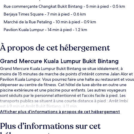
Rue commerçante Changkat Bukit Bintang
- 5 min à pied
- 0.5 km
Berjaya Times Square
- 7 min à pied
- 0.6 km
Marché de la Rue Petaling
- 10 min à pied
- 0.9 km
Pavilion Kuala Lumpur
- 14 min à pied
- 1.2 km
À propos de cet hébergement
Grand Mercure Kuala Lumpur Bukit Bintang
Grand Mercure Kuala Lumpur Bukit Bintang se situe idéalement, à
moins de 15 minutes de marche de points d'intérêt comme Jalan Alor et
Pavilion Kuala Lumpur. Vous pourrez faire une halte au restaurant et vous
dépenser au centre de fitness. Cet hôtel de luxe abrite en outre une
piscine extérieure et une piscine pour enfants. Les autres voyageurs
sont séduits par le personnel attentionné et l'accès facile à pied. Les
transports publics se situent à une courte distance à pied : Arrêt Imbi
est à 9 min et Arrêt Bukit Bintang, à 11 min.
Afficher plus d’informations à propos de cet hébergement
Plus d’informations sur cet