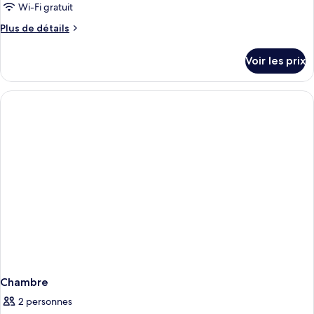
Wi-Fi gratuit
Plus
Plus de détails
de
détails
Voir les prix
sur
le
type
de
chambre
Chambre
Chambre
2 personnes