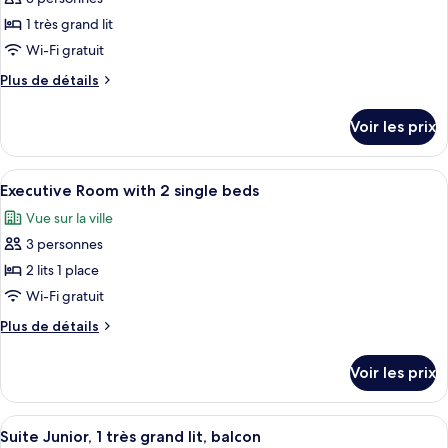
photos
size
with
pour
1 très grand lit
bed
1
ce
king
Wi-Fi gratuit
size
type
Plus
Plus de détails
bed
de
de
chambre :
détails
Voir les prix
sur
Executive
le
Room
type
Afficher
Une chambre d’hôtel avec deux lits, u
with
4
de
Executive Room with 2 single beds
toutes
chambre
1
Vue sur la ville
Executive
les
king-
Room
3 personnes
photos
size
with
pour
2 lits 1 place
bed
1
ce
king-
Wi-Fi gratuit
size
type
Plus
Plus de détails
bed
de
de
chambre :
détails
Voir les prix
sur
Executive
le
Room
type
Afficher
Une chambre d’hôtel moderne avec un 
with
6
de
Suite Junior, 1 très grand lit, balcon