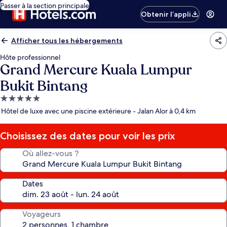
Passer à la section principale
Obtenir l’appli
Afficher tous les hébergements
Hôte professionnel
Grand Mercure Kuala Lumpur
Bukit Bintang
Hébergement
5.0 étoiles
Hôtel de luxe avec une piscine extérieure - Jalan Alor à 0,4 km
Choisissez des dates pour voir les prix
Où allez-vous ?
Dates
Voyageurs