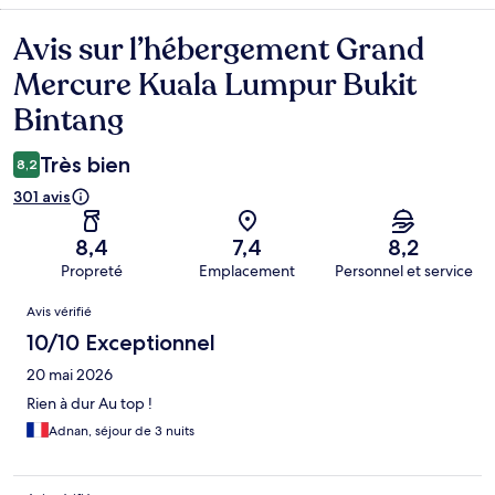
Avis sur l’hébergement Grand
Avis
Mercure Kuala Lumpur Bukit
Bintang
Très bien
8,2
301 avis
8,4
7,4
8,2
Propreté
Emplacement
Personnel et service
Avis
Avis vérifié
10/10 Exceptionnel
20 mai 2026
Rien à dur Au top !
Adnan, séjour de 3 nuits