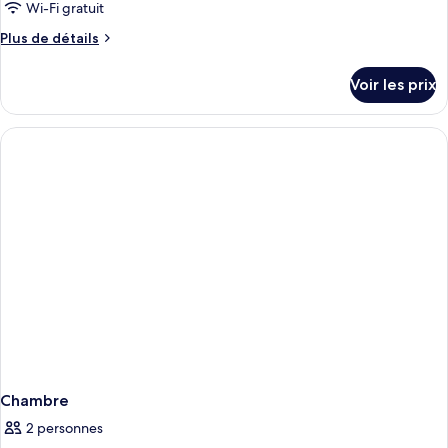
Wi-Fi gratuit
Plus
Plus de détails
de
détails
Voir les prix
sur
le
type
de
chambre
Chambre
Chambre
2 personnes