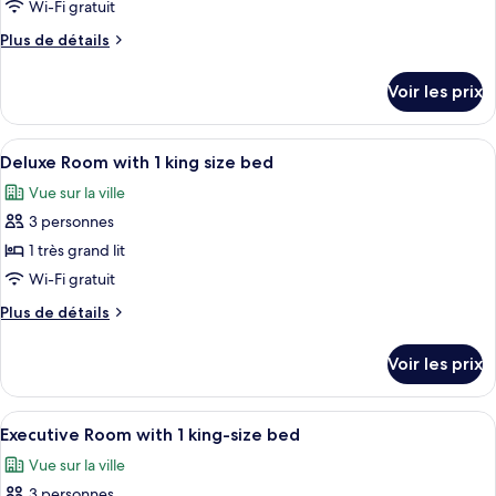
Wi-Fi gratuit
Plus
Plus de détails
de
détails
Voir les prix
sur
le
type
Afficher
Une chambre d’hôtel moderne équipée d
4
de
Deluxe Room with 1 king size bed
toutes
chambre
Vue sur la ville
Chambre
les
3 personnes
photos
pour
1 très grand lit
ce
Wi-Fi gratuit
type
Plus
Plus de détails
de
de
chambre :
détails
Voir les prix
sur
Deluxe
le
Room
type
Afficher
Une chambre d’hôtel moderne avec un 
with
5
de
Executive Room with 1 king-size bed
toutes
chambre
1
Vue sur la ville
Deluxe
les
king
Room
3 personnes