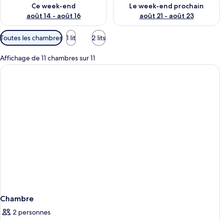
Vérifier la disponibilité pour ce week-end août 14 - août 16
Vérifier la disponibilité pour
Ce week-end
Le week-end prochain
août 14 - août 16
août 21 - août 23
Filtres
Toutes les chambres
1 lit
2 lits
disponibles
pour
Affichage de 11 chambres sur 11
les
chambres
Chambre
2 personnes