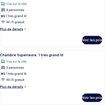
toutes
chambre
2
Vue sur la ville
Executive
les
single
Room
4 personnes
photos
beds
with
pour
1 très grand lit
2
ce
single
Wi-Fi gratuit
beds
type
Plus
Plus de détails
de
de
chambre :
détails
Voir les prix
sur
Suite
le
Junior,
type
Afficher
Une chambre d’hôtel moderne, dotée d’
1
5
de
Chambre Supérieure, 1 très grand lit
toutes
chambre
très
Vue sur la ville
Suite
les
grand
Junior,
3 personnes
photos
lit,
1
pour
1 très grand lit
balcon
très
ce
grand
Wi-Fi gratuit
lit,
type
Plus
Plus de détails
balcon
de
de
chambre :
détails
Voir les prix
sur
Chambre
le