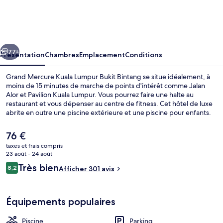
Mercure
Kuala
Lumpur
cédent
Suivant
Bukit
77+
Présentation
Chambres
Emplacement
Conditions
Bintang
Grand Mercure Kuala Lumpur Bukit Bintang se situe idéalement, à
moins de 15 minutes de marche de points d'intérêt comme Jalan
Alor et Pavilion Kuala Lumpur. Vous pourrez faire une halte au
restaurant et vous dépenser au centre de fitness. Cet hôtel de luxe
abrite en outre une piscine extérieure et une piscine pour enfants.
Les autres voyageurs sont séduits par le personnel attentionné et
l'accès facile à pied. Les transports publics se situent à une courte
Le
76 €
distance à pied : Arrêt Imbi est à 9 min et Arrêt Bukit Bintang, à 11
prix
taxes et frais compris
min.
actuel
23 août - 24 août
Vue aérienne
est
Avis
Très bien
8,2
Afficher 301 avis
de
8,2 sur 10
voyageurs
76 €.
Équipements populaires
Piscine
Parking