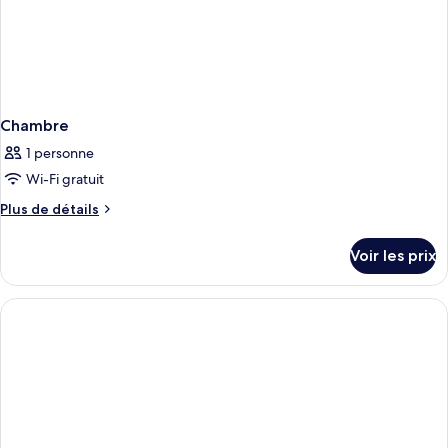
Chambre
1 personne
Wi-Fi gratuit
Plus
Plus de détails
de
détails
Voir les prix
sur
le
type
de
chambre
Chambre