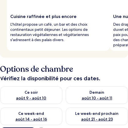
Cuisine raffinée et plus encore
Une nu
L'hôtel propose un café, un bar et des choix
Des drap
continentaux petit déjeuner. Les options de
duvet et
restauration végétaliennes et végétariennes
paix pou
s'adressent à des palais divers.
des cham
préparat
Options de chambre
Vérifiez la disponibilité pour ces dates.
Vérifier la disponibilité pour ce soir août 9 - août 10
Vérifier la disponibilité pour 
Ce soir
Demain
août 9 - août 10
août 10 - août 11
Vérifier la disponibilité pour ce week-end août 14 - août 16
Vérifier la disponibilité pour
Ce week-end
Le week-end prochain
août 14 - août 16
août 21 - août 23