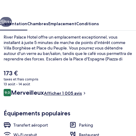
Hotel
cédent
Suivant
59+
Présentation
Chambres
Emplacement
Conditions
River Palace Hotel offre un emplacement exceptionnel, vous
installant à juste 5 minutes de marche de points d'intérêt comme
Villa Borghèse et Place du Peuple. Vous pourrez vous détendre
autour d'un verre au bar/salon, tandis que le café vous permettra de
reprendre des forces. Escaliers de la Place d'Espagne (Piazza di
Spagna) et Place d'Espagne se trouvent par ailleurs à moins de 15
minutes à pied. Les autres voyageurs adorent le personnel
Le
173 €
attentionné et l'emplacement. Les transports publics sont
prix
taxes et frais compris
rapidement accessibles à pied : Arrêt de tram Flaminio se situe à
actuel
13 août - 14 août
quelques pas et Station de métro Flaminio - Piazza del Popolo, à 3
Hall
est
Avis
min de marche à peine.
Merveilleux
9,0
Afficher 1 005 avis
de
9,0 sur 10
voyageurs
173 €.
Équipements populaires
Transfert aéroport
Parking
Wi-Fi gratuit
Restaurant