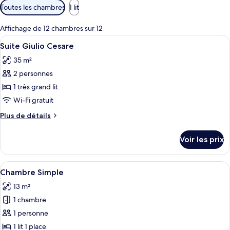
Filtres
Toutes les chambres
1 lit
disponibles
pour
Affichage de 12 chambres sur 12
les
Afficher
Suite Giulio Cesare | 1 chambre, literi
4
Suite Giulio Cesare
chambres
toutes
35 m²
les
2 personnes
photos
pour
1 très grand lit
ce
Wi-Fi gratuit
type
Plus
Plus de détails
de
de
chambre :
détails
Voir les prix
sur
Suite
le
Giulio
type
Afficher
Une chambre d’hôtel comprenant un li
Cesare
4
de
Chambre Simple
toutes
chambre
13 m²
Suite
les
Giulio
1 chambre
photos
Cesare
pour
1 personne
ce
1 lit 1 place