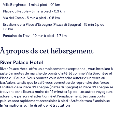
Villa Borghèse
- 1 min à pied
- 0.1 km
Place du Peuple
- 3 min à pied
- 0.3 km
Via del Corso
- 5 min à pied
- 0.5 km
Escaliers de la Place d'Espagne (Piazza di Spagna)
- 15 min à pied
-
1.3 km
Fontaine de Trevi
- 19 min à pied
- 1.7 km
À propos de cet hébergement
River Palace Hotel
River Palace Hotel offre un emplacement exceptionnel, vous installant à
juste 5 minutes de marche de points d'intérêt comme Villa Borghèse et
Place du Peuple. Vous pourrez vous détendre autour d'un verre au
bar/salon, tandis que le café vous permettra de reprendre des forces.
Escaliers de la Place d'Espagne (Piazza di Spagna) et Place d'Espagne se
trouvent par ailleurs à moins de 15 minutes à pied. Les autres voyageurs
adorent le personnel attentionné et l'emplacement. Les transports
publics sont rapidement accessibles à pied : Arrêt de tram Flaminio se
situe à quelques pas et Station de métro Flaminio - Piazza del Popolo, à
Informations sur le droit de rétractation
3 min de marche à peine.