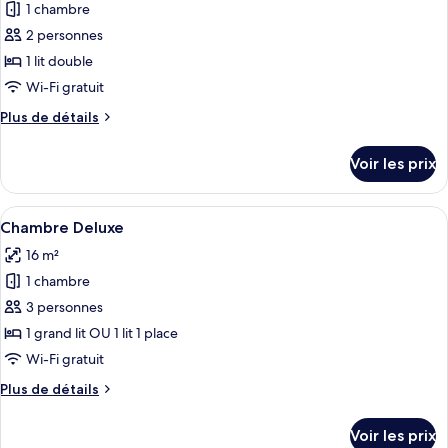
Double
1 chambre
photos
Panoramique
pour
2 personnes
ce
1 lit double
type
Wi-Fi gratuit
de
Plus
Plus de détails
chambre :
de
Chambre
détails
Voir les prix
sur
Classique
le
type
Afficher
Une chambre d’hôtel avec un lit, un bu
4
de
Chambre Deluxe
toutes
chambre
16 m²
Chambre
les
Classique
1 chambre
photos
pour
3 personnes
ce
1 grand lit OU 1 lit 1 place
type
Wi-Fi gratuit
de
Plus
Plus de détails
chambre :
de
Chambre
détails
Voir les prix
sur
Deluxe