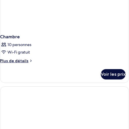
Chambre
10 personnes
Wi-Fi gratuit
Plus
Plus de détails
de
détails
Voir les prix
sur
le
type
de
chambre
Chambre