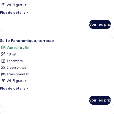
type
Wi-Fi gratuit
de
Plus
Plus de détails
chambre :
de
Chambre
détails
Voir les prix
sur
Simple
le
type
Afficher
Une chambre d’hôtel avec un grand lit,
5
de
Suite Panoramique, terrasse
toutes
chambre
Vue sur la ville
Chambre
les
Simple
40 m²
photos
pour
1 chambre
ce
2 personnes
type
1 très grand lit
de
Wi-Fi gratuit
chambre :
Plus
Plus de détails
Suite
de
Panoramique,
détails
Voir les prix
terrasse
sur
le
type
Afficher
Une chambre d’hôtel équipée d’un bure