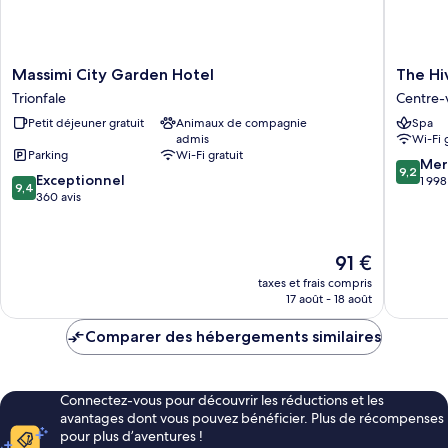
Massimi
The
Massimi City Garden Hotel
The Hi
City
Hive
Trionfale
Centre-
Garden
Hotel
Petit déjeuner gratuit
Animaux de compagnie
Spa
Hotel
Centre-
admis
Wi-Fi 
Trionfale
ville
Parking
Wi-Fi gratuit
de
9.2
Mer
9,2
9.4
Exceptionnel
Rome
sur
1 998
9,4
sur
360 avis
10,
10,
Merveill
Exceptionnel,
1 998 avi
360 avis
Le
91 €
nouveau
taxes et frais compris
prix
17 août - 18 août
est
de
Comparer des hébergements similaires
91 €
Connectez-vous pour découvrir les réductions et les
avantages dont vous pouvez bénéficier. Plus de récompenses
pour plus d’aventures !