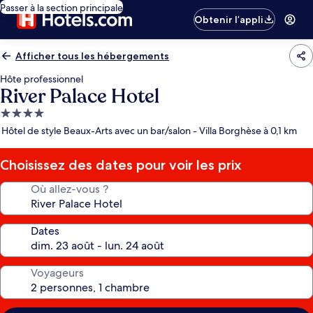
Passer à la section principale
Obtenir l’appli
Afficher tous les hébergements
Hôte professionnel
River Palace Hotel
Hébergement
4.0 étoiles
Hôtel de style Beaux-Arts avec un bar/salon - Villa Borghèse à 0,1 km
Choisissez des dates pour voir les prix
Où allez-vous ?
Dates
Voyageurs