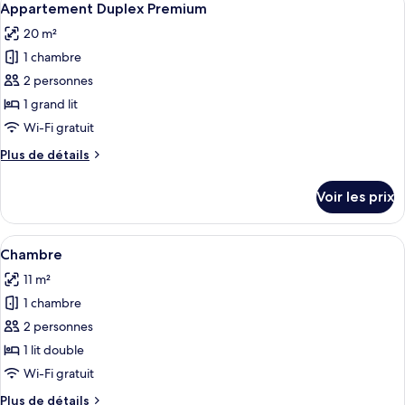
5
de
Appartement Duplex Premium
toutes
chambre
20 m²
Suite
les
Panoramique,
1 chambre
photos
terrasse
pour
2 personnes
ce
1 grand lit
type
Wi-Fi gratuit
de
Plus
Plus de détails
chambre :
de
Appartement
détails
Voir les prix
sur
Duplex
le
Premium
type
Afficher
Une chambre d’hôtel avec un lit, un bur
4
de
Chambre
toutes
chambre
11 m²
Appartement
les
Duplex
1 chambre
photos
Premium
pour
2 personnes
ce
1 lit double
type
Wi-Fi gratuit
de
Plus
Plus de détails