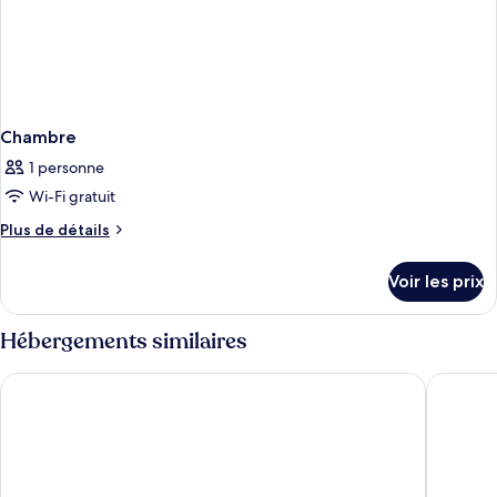
Chambre
1 personne
Wi-Fi gratuit
Plus
Plus de détails
de
détails
Voir les prix
sur
le
type
Hébergements similaires
de
chambre
Massimi City Garden Hotel
The Hive
Chambre