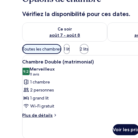
Vérifiez la disponibilité pour ces dates.
Vérifier la disponibilité pour ce soir août 7 - août 8
Vérifier la di
Ce soir
août 7 - août 8
a
Filtres
Toutes les chambres
1 lit
2 lits
disponibles
Afficher
Une chambre d’hôtel moderne, é
pour
11
Chambre Double (matrimonial)
toutes
les
Merveilleux
les
9,2
chambres
9,2 sur 10
(11 avis)
11 avis
photos
1 chambre
pour
2 personnes
ce
1 grand lit
type
Wi-Fi gratuit
de
chambre :
Plus
Plus de détails
de
Chambre
détails
Double
Voir les pri
sur
(matrimonial)
le