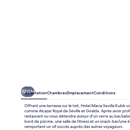
Macia
Sevilla
Kubb
117+
Présentation
Chambres
Emplacement
Conditions
Offrant une terrasse sur le toit, Hotel Macia Sevilla Kubb 
comme Alcazar Royal de Séville et Giralda. Après avoir prof
restaurant ou vous détendre autour d'un verre au bar/salo
bord de piscine, une salle de fitness et un snack-bar/une ép
remportent un vif succès auprès des autres voyageurs.