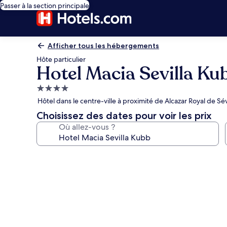
Passer à la section principale
Afficher tous les hébergements
Hôte particulier
Hotel Macia Sevilla Ku
Hébergement
4.0 étoiles
Hôtel dans le centre-ville à proximité de Alcazar Royal de Sév
Choisissez des dates pour voir les prix
Où allez-vous ?
Galerie
photos
de
l’hébergement
Hotel