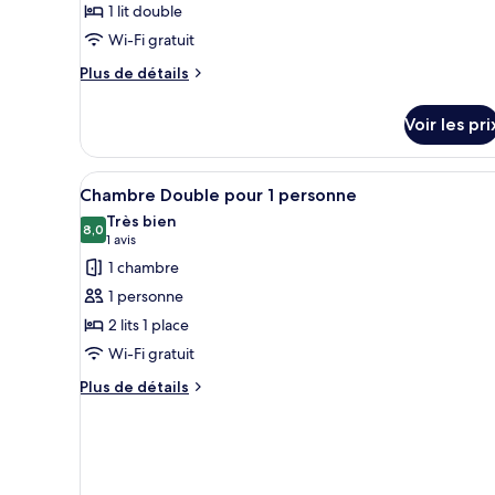
1 lit double
de
Wi-Fi gratuit
chambre :
Plus
Chambre
Plus de détails
de
Double
détails
Familiale,
Voir les pri
sur
1
le
type
lit
Afficher
Un lit bien fait, avec du linge d
6
de
Chambre Double pour 1 personne
double
toutes
chambre
Très bien
(+1
Chambre
les
8,0
8,0 sur 10
(1 avis)
1 avis
sofa
Double
photos
1 chambre
Familiale,
cama)
pour
1
1 personne
ce
lit
2 lits 1 place
double
type
(+1
Wi-Fi gratuit
de
sofa
chambre :
Plus
Plus de détails
cama)
de
Chambre
détails
Double
sur
pour
le
1
type