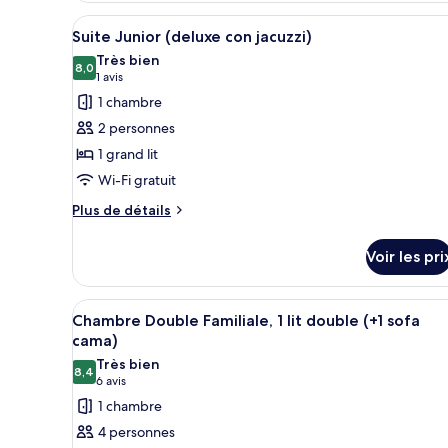
type
Afficher
Une chambre d’hôtel moderne, d
9
de
Suite Junior (deluxe con jacuzzi)
toutes
chambre
Très bien
Chambre
les
8,0
8,0 sur 10
(1 avis)
1 avis
Double
photos
1 chambre
(matrimonial)
pour
2 personnes
ce
1 grand lit
type
Wi-Fi gratuit
de
chambre :
Plus
Plus de détails
de
Suite
détails
Junior
Voir les pri
sur
(deluxe
le
con
type
Afficher
Une chambre d’hôtel moderne, é
6
de
Chambre Double Familiale, 1 lit double (+1 sofa
jacuzzi)
toutes
chambre
cama)
Suite
les
Très bien
Junior
8,4
photos
8,4 sur 10
(6 avis)
6 avis
(deluxe
pour
1 chambre
con
ce
jacuzzi)
4 personnes
type