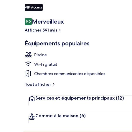
VIP Access
Avis
Merveilleux
9,0
9,0 sur 10
Coin salon da
voyageurs
Afficher 591 avis
Équipements populaires
Piscine
Wi-Fi gratuit
Chambres communicantes disponibles
Tout afficher
Services et équipements principaux
(12)
Comme à la maison
(6)