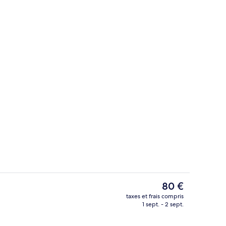
Hall
Le
80 €
prix
taxes et frais compris
actuel
1 sept. - 2 sept.
Petit déjeuner servi sur place
est
de