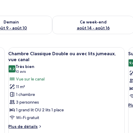
sponibilité pour demain août 9 - août 10
Vérifier la disponibilité pour ce week
Demain
Ce week-end
ût 9 - août 10
août 14 - août 16
t un lit, une table de chevet, une lampe et une armoire.
Afficher
Une chambre d’hôtel avec un grand lit
A
6
Chambre Classique Double ou avec lits jumeaux,
Su
toutes
t
vue canal
les
le
9,
Très bien
8,2
photos
p
8,2 sur 10
(10 avis)
10 avis
pour
p
Vue sur le canal
ce
c
11 m²
type
t
1 chambre
de
d
3 personnes
chambre :
c
Pl
Pl
1 grand lit OU 2 lits 1 place
d
Chambre
S
dé
Wi-Fi gratuit
Classique
J
su
Double
Plus
le
Plus de détails
ou
de
ty