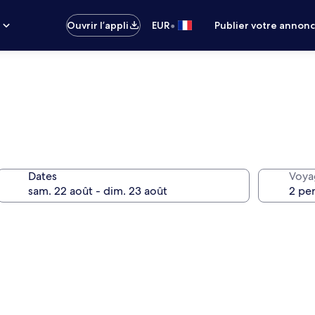
•
s
Ouvrir l’appli
EUR
Publier votre annon
Dates
Voya