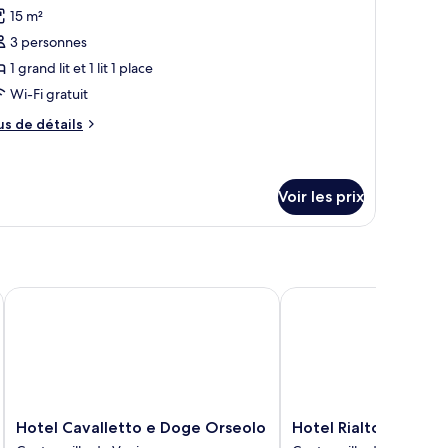
rench)
hotos
15 m²
our
3 personnes
e
1 grand lit et 1 lit 1 place
ype
Wi-Fi gratuit
e
hambre :
us
us de détails
e
hambre
tails
riple
r
Voir les prix
pe
e
hambre
hambre
iple
Hotel Cavalletto e Doge Orseolo
Hotel Rialto
Hotel
Hotel
Hotel Cavalletto e Doge Orseolo
Hotel Rialto
Cavalletto
Rialto