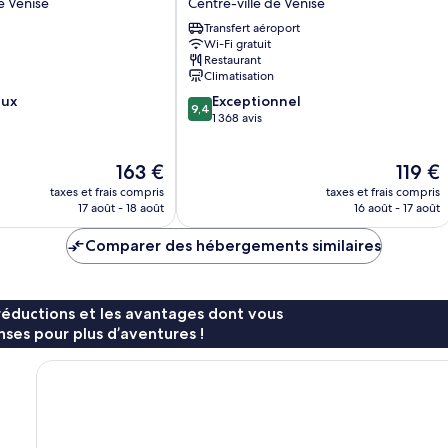
e Venise
Centre-ville de Venise
Centre-
Transfert aéroport
ville
Wi-Fi gratuit
de
Restaurant
Venise
Climatisation
9.4
eux
Exceptionnel
9,4
sur
1 368 avis
10,
Exceptionnel,
Le
Le
163 €
119 €
1 368 avis
nouveau
nouvea
taxes et frais compris
taxes et frais compris
prix
prix
17 août - 18 août
16 août - 17 août
est
est
de
de
Comparer des hébergements similaires
163 €
119 €
réductions et les avantages dont vous
ses pour plus d’aventures !