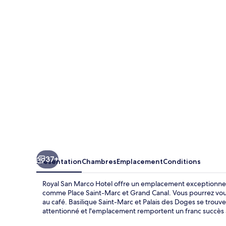
San
Marco
Hotel
37+
Présentation
Chambres
Emplacement
Conditions
Royal San Marco Hotel offre un emplacement exceptionnel, 
comme Place Saint-Marc et Grand Canal. Vous pourrez vou
au café. Basilique Saint-Marc et Palais des Doges se trouve
attentionné et l'emplacement remportent un franc succès 