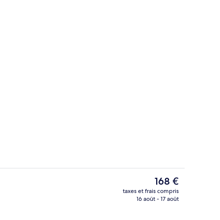
l’hébergement
Coin salon dans le hall
Le
168 €
prix
taxes et frais compris
actuel
16 août - 17 août
térieur
Hall
est
de