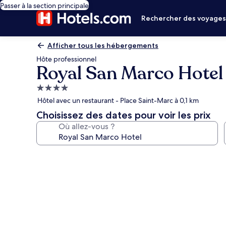
Passer à la section principale
Rechercher des voyage
Afficher tous les hébergements
Hôte professionnel
Royal San Marco Hotel
Hébergement
4.0 étoiles
Hôtel avec un restaurant - Place Saint-Marc à 0,1 km
Choisissez des dates pour voir les prix
Où allez-vous ?
Galerie
photos
de
l’hébergement
Royal