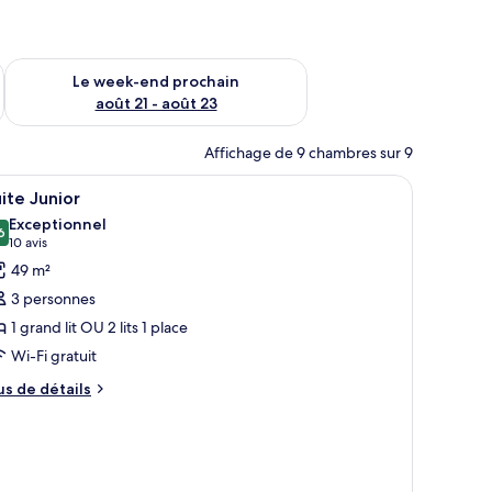
-end août 14 - août 16
Vérifier la disponibilité pour le week-end prochain août 21 - 
Le week-end prochain
août 21 - août 23
Affichage de 9 chambres sur 9
, un bureau avec une lampe et une chaise.
fficher
Une chambre avec un lit, des rideaux, une lamp
7
ite Junior
outes
Exceptionnel
s
6
9,6 sur 10
(10 avis)
10 avis
hotos
49 m²
our
3 personnes
e
1 grand lit OU 2 lits 1 place
ype
Wi-Fi gratuit
e
hambre :
us
us de détails
e
uite
tails
unior
r
pe