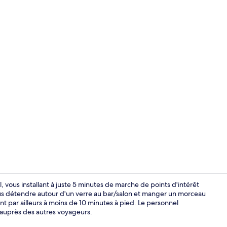
Vue depuis 
vous installant à juste 5 minutes de marche de points d'intérêt
s détendre autour d'un verre au bar/salon et manger un morceau
nt par ailleurs à moins de 10 minutes à pied. Le personnel
Détail de l’in
auprès des autres voyageurs.