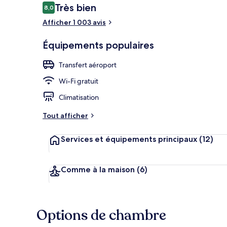
Avis
Très bien
8,0
8,0 sur 10
voyageurs
Afficher 1 003 avis
Extérieur
Équipements populaires
Transfert aéroport
Wi-Fi gratuit
Climatisation
Tout afficher
Services et équipements principaux
(12)
Comme à la maison
(6)
Options de chambre