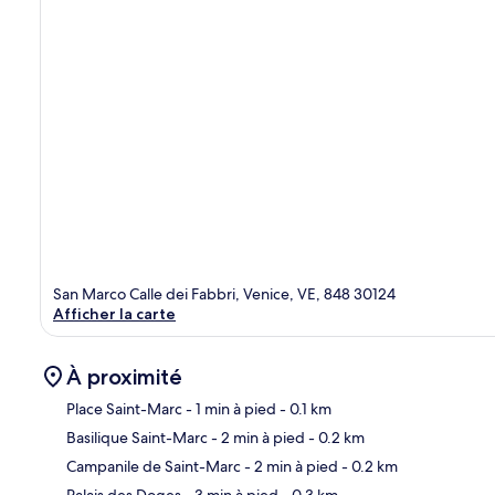
San Marco Calle dei Fabbri, Venice, VE, 848 30124
Afficher la carte
À proximité
Place Saint-Marc
- 1 min à pied
- 0.1 km
Basilique Saint-Marc
- 2 min à pied
- 0.2 km
Car
Campanile de Saint-Marc
- 2 min à pied
- 0.2 km
Palais des Doges
- 3 min à pied
- 0.3 km