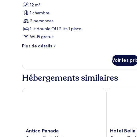
Double
photos
12 m²
Classique,
pour
1
1 chambre
ce
grand
2 personnes
lit
type
1 lit double OU 2 lits 1 place
de
Wi-Fi gratuit
chambre :
Chambre
Plus
Plus de détails
(Selected
de
détails
at
Voir les pri
sur
check-
le
in)
type
Hébergements similaires
de
chambre
Chambre
Antico Panada
Hotel Bella V
(Selected
at
check-
in)
Antico
Hotel
Antico Panada
Hotel Bella
Panada
Bella