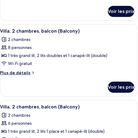
de
de
chambre :
détails
Voir les prix
sur
Villa,
le
2
type
Afficher
Une chambre d’hôtel avec un coin repa
chambres,
6
de
Villa, 2 chambres, balcon (Balcony)
toutes
chambre
balcon
2 chambres
Villa,
les
(Balcony)
2
8 personnes
photos
chambres,
pour
1 très grand lit, 2 lits doubles et 1 canapé-lit (double)
balcon
ce
(Balcony)
Wi-Fi gratuit
type
Plus
Plus de détails
de
de
chambre :
détails
Voir les prix
sur
Villa,
le
2
type
Afficher
Un salon comprenant un coin repas, av
chambres,
7
de
Villa, 2 chambres, balcon (Balcony)
toutes
chambre
balcon
2 chambres
Villa,
les
(Balcony)
2
6 personnes
photos
chambres,
pour
1 très grand lit, 2 lits 1 place et 1 canapé-lit (double)
balcon