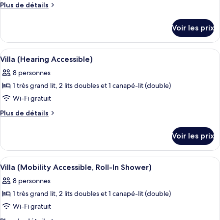
ce
Plus
Plus de détails
type
de
détails
de
Voir les prix
sur
chambre :
le
Villa
type
Afficher
Un espace de restauration d’hôtel avec
4
(Mobility
de
Villa (Hearing Accessible)
toutes
chambre
Accessible,
8 personnes
Villa
les
Roll-
(Mobility
1 très grand lit, 2 lits doubles et 1 canapé-lit (double)
photos
In
Accessible,
pour
Wi-Fi gratuit
Roll-
Shower)
ce
In
Plus
Plus de détails
Shower)
type
de
détails
de
Voir les prix
sur
chambre :
le
Villa
type
Afficher
Un espace de restauration d’hôtel avec
3
(Hearing
de
Villa (Mobility Accessible, Roll-In Shower)
toutes
chambre
Accessible)
8 personnes
Villa
les
(Hearing
1 très grand lit, 2 lits doubles et 1 canapé-lit (double)
photos
Accessible)
pour
Wi-Fi gratuit
ce