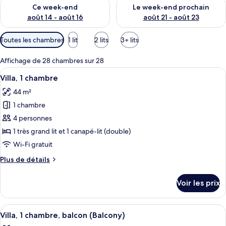
Vérifier la disponibilité pour ce week-end août 14 - août 16
Vérifier la disponibilité pour
Ce week-end
Le week-end prochain
août 14 - août 16
août 21 - août 23
Filtres
Toutes les chambres
1 lit
2 lits
3+ lits
disponibles
pour
Affichage de 28 chambres sur 28
les
Afficher
Un lit bien fait, avec du linge de lit 
3
Villa, 1 chambre
chambres
toutes
44 m²
les
1 chambre
photos
pour
4 personnes
ce
1 très grand lit et 1 canapé-lit (double)
type
Wi-Fi gratuit
de
Plus
Plus de détails
chambre :
de
Villa,
détails
Voir les prix
sur
1
le
chambre
type
Afficher
Une chambre d’hôtel avec un grand lit,
4
de
Villa, 1 chambre, balcon (Balcony)
toutes
chambre