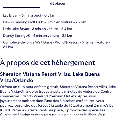
déplacer
Lac Bryan
- 6 min à pied
- 0.5 km
Hawks Landing Golf Club
- 3 min en voiture
- 2.7 km
Little Lake Bryan
- 3 min en voiture
- 2.4 km
Disney Springs®
- 4 min en voiture
- 2.1 km
Complexe de loisirs Walt Disney World® Resort
- 6 min en voiture
-
6.1 km
À propos de cet hébergement
Sheraton Vistana Resort Villas, Lake Buena
Vista/Orlando
Offrant un club pour enfants gratuit, Sheraton Vistana Resort Villas, Lake
Buena Vista/Orlando se trouve à juste 5 minutes de voiture de Centre
commercial Orlando Vineland Premium Outlets. Après avoir
joyeusement barboté dans l'une des 6 piscines extérieures, vous
pourrez reprendre des forces à la table de l'établissement Zimmie's Bar
& Grill. Parmi les 3 restaurants sur place, il propose des spécialités
Cuisine américaine et est ouvert pour le déjeuner et le dîner. Vous