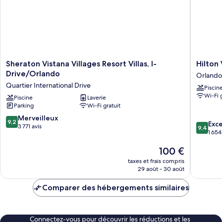
Sheraton
Hilton
Sheraton Vistana Villages Resort Villas, I-
Hilton
Vistana
Vacation
Drive/Orlando
Orlando
Villages
Club
Quartier International Drive
Piscin
Resort
Grand
Wi-Fi 
Villas,
Piscine
Laverie
Beach
Parking
Wi-Fi gratuit
I-
Orlando
Drive/Orlando
Orlando
9.2
Merveilleux
9,2
9.4
Exc
Quartier
sur
3 771 avis
9,4
sur
1 654
International
10,
10,
Drive
Merveilleux,
Le
100 €
Exceptio
3 771 avis
nouveau
1 654 avi
taxes et frais compris
prix
29 août - 30 août
est
de
Comparer des hébergements similaires
100 €
Connectez-vous pour découvrir les réductions et les