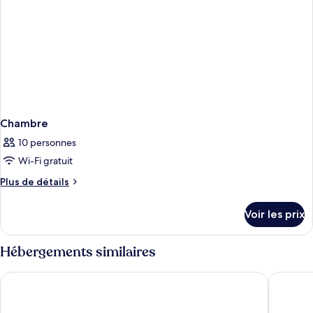
Chambre
10 personnes
Wi-Fi gratuit
Plus
Plus de détails
de
détails
Voir les prix
sur
le
type
Hébergements similaires
de
chambre
Sheraton Vistana Villages Resort Villas, I-Drive/Orlando
Hilton V
Chambre