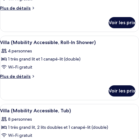
Tub)
ce
Plus
Plus de détails
type
de
détails
de
Voir les prix
sur
chambre :
le
Villa
type
Afficher
Un espace de restauration d’hôtel avec
3
(Hearing
de
Villa (Mobility Accessible, Roll-In Shower)
toutes
chambre
Accessible)
4 personnes
Villa
les
(Hearing
1 très grand lit et 1 canapé-lit (double)
photos
Accessible)
pour
Wi-Fi gratuit
ce
Plus
Plus de détails
type
de
détails
de
Voir les prix
sur
chambre :
le
Villa
type
Afficher
Une chambre d’hôtel avec une table à 
6
(Mobility
de
Villa (Mobility Accessible, Tub)
toutes
chambre
Accessible,
8 personnes
Villa
les
Roll-
(Mobility
1 très grand lit, 2 lits doubles et 1 canapé-lit (double)
photos
In
Accessible,
pour
Wi-Fi gratuit
Roll-
Shower)