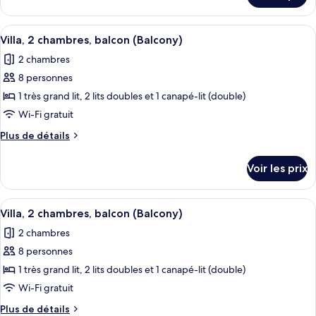
Villa,
le
2
type
Afficher
Un espace de restauration d’hôtel avec
chambres,
4
de
Villa, 2 chambres, balcon (Balcony)
toutes
chambre
balcon
2 chambres
Villa,
les
(Balcony)
2
8 personnes
photos
chambres,
pour
1 très grand lit, 2 lits doubles et 1 canapé-lit (double)
balcon
ce
(Balcony)
Wi-Fi gratuit
type
Plus
Plus de détails
de
de
chambre :
détails
Voir les prix
sur
Villa,
le
2
type
Afficher
Un salon comprenant un coin repas, un
chambres,
3
de
Villa, 2 chambres, balcon (Balcony)
toutes
chambre
balcon
2 chambres
Villa,
les
(Balcony)
2
8 personnes
photos
chambres,
pour
1 très grand lit, 2 lits doubles et 1 canapé-lit (double)
balcon
ce
(Balcony)
Wi-Fi gratuit
type
Plus
Plus de détails