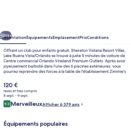
Sheraton
Vistana
Resort
Villas,
cédent
Suivant
Lake
119+
Présentation
Équipements
Emplacement
Prix
Conditions
Buena
Offrant un club pour enfants gratuit, Sheraton Vistana Resort Villas,
Vista/Orlando
Lake Buena Vista/Orlando se trouve à juste 5 minutes de voiture de
Centre commercial Orlando Vineland Premium Outlets. Après avoir
joyeusement barboté dans l'une des 6 piscines extérieures, vous
pourrez reprendre des forces à la table de l'établissement Zimmie's
Bar & Grill. Parmi les 3 restaurants sur place, il propose des
spécialités Cuisine américaine et est ouvert pour le déjeuner et le
Le
120 €
dîner. Vous profiterez ici de 2 bars en bord de piscine, d'un bar /
prix
taxes et frais compris
salon, ainsi que d'agréables petits plus dans votre chambre, tels
actuel
8 sept. - 9 sept.
qu'une cuisine et un lave-linge/sèche-linge. La piscine
6 piscines extérieures, cabanons gratui
est
Avis
rafraîchissante et l'excellence du service de chambre remportent un
Merveilleux
9,2
Afficher 6 379 avis
de
9,2 sur 10
franc succès auprès des autres voyageurs.
voyageurs
120 €.
Équipements populaires