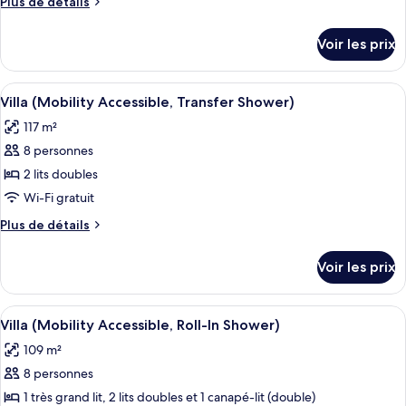
Plus
Plus de détails
type
de
détails
de
Voir les prix
sur
chambre :
le
Villa
type
Afficher
Un espace de restauration d’hôtel avec
3
(Mobility
de
Villa (Mobility Accessible, Transfer Shower)
toutes
chambre
Accessible,
117 m²
Villa
les
Roll-
(Mobility
8 personnes
photos
In
Accessible,
pour
2 lits doubles
Roll-
Shower)
ce
In
Wi-Fi gratuit
Shower)
type
Plus
Plus de détails
de
de
chambre :
détails
Voir les prix
sur
Villa
le
(Mobility
type
Afficher
Une chambre d’hôtel avec un coin repa
Accessible,
8
de
Villa (Mobility Accessible, Roll-In Shower)
toutes
chambre
Transfer
109 m²
Villa
les
Shower)
(Mobility
8 personnes
photos
Accessible,
pour
1 très grand lit, 2 lits doubles et 1 canapé-lit (double)
Transfer