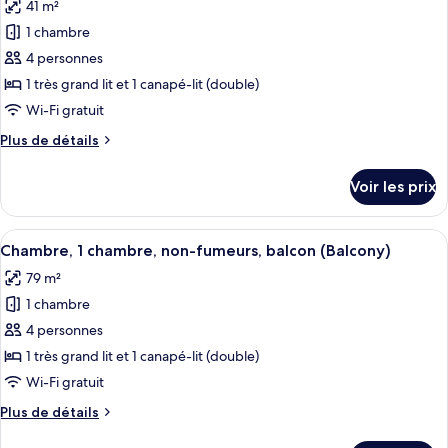
41 m²
Villa,
les
1
1 chambre
photos
chambre
pour
4 personnes
ce
1 très grand lit et 1 canapé-lit (double)
type
Wi-Fi gratuit
de
Plus
Plus de détails
chambre :
de
Villa,
détails
Voir les prix
sur
1
le
chambre,
type
Afficher
Un espace de restauration d’hôtel avec
balcon
3
de
Chambre, 1 chambre, non-fumeurs, balcon (Balcony)
toutes
(Balcony)
chambre
79 m²
Villa,
les
1
1 chambre
photos
chambre,
pour
4 personnes
balcon
ce
(Balcony)
1 très grand lit et 1 canapé-lit (double)
type
Wi-Fi gratuit
de
Plus
Plus de détails
chambre :
de
Chambre,
détails