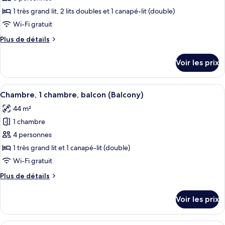
photos
chambres
pour
1 très grand lit, 2 lits doubles et 1 canapé-lit (double)
ce
Wi-Fi gratuit
type
Plus
Plus de détails
de
de
chambre :
détails
Voir les prix
sur
Villa,
le
2
type
Afficher
Un salon moderne avec un canapé, une 
chambres,
2
de
Chambre, 1 chambre, balcon (Balcony)
toutes
chambre
balcon
44 m²
Villa,
les
(Balcony)
2
1 chambre
photos
chambres,
pour
4 personnes
balcon
ce
(Balcony)
1 très grand lit et 1 canapé-lit (double)
type
Wi-Fi gratuit
de
Plus
Plus de détails
chambre :
de
Chambre,
détails
Voir les prix
sur
1
le
chambre,
type
Un salon comprenant un coin repas, un