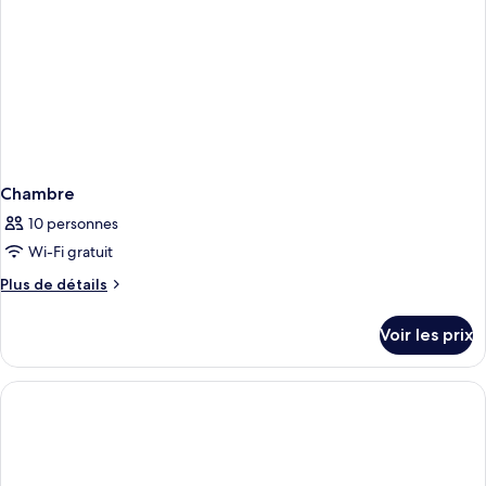
Chambre
10 personnes
Wi-Fi gratuit
Plus
Plus de détails
de
détails
Voir les prix
sur
le
type
de
chambre
Chambre