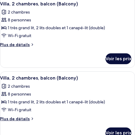
Afficher
balcon
3
de
Villa, 2 chambres, balcon (Balcony)
toutes
(Balcony)
chambre
2 chambres
Chambre,
les
1
8 personnes
photos
chambre,
pour
1 très grand lit, 2 lits doubles et 1 canapé-lit (double)
balcon
ce
(Balcony)
Wi-Fi gratuit
type
Plus
Plus de détails
de
de
chambre :
détails
Voir les prix
sur
Villa,
le
2
type
Afficher
Un coin repas avec une table ronde, des
chambres,
4
de
Villa, 2 chambres, balcon (Balcony)
toutes
chambre
balcon
2 chambres
Villa,
les
(Balcony)
2
8 personnes
photos
chambres,
pour
1 très grand lit, 2 lits doubles et 1 canapé-lit (double)
balcon
ce
(Balcony)
Wi-Fi gratuit
type
Plus
Plus de détails
de
de
chambre :
détails
Voir les prix
sur