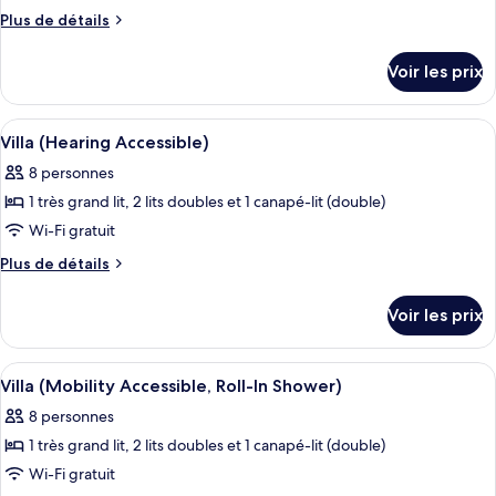
ce
In
Plus
Plus de détails
Shower)
type
de
détails
de
Voir les prix
sur
chambre :
le
Villa
type
Afficher
Une chambre d’hôtel avec une table à 
6
(Mobility
de
Villa (Hearing Accessible)
toutes
chambre
Accessible,
8 personnes
Villa
les
Tub)
(Mobility
1 très grand lit, 2 lits doubles et 1 canapé-lit (double)
photos
Accessible,
pour
Wi-Fi gratuit
Tub)
ce
Plus
Plus de détails
type
de
détails
de
Voir les prix
sur
chambre :
le
Villa
type
Afficher
Une chambre d’hôtel avec une table à 
6
(Hearing
de
Villa (Mobility Accessible, Roll-In Shower)
toutes
chambre
Accessible)
8 personnes
Villa
les
(Hearing
1 très grand lit, 2 lits doubles et 1 canapé-lit (double)
photos
Accessible)
pour
Wi-Fi gratuit