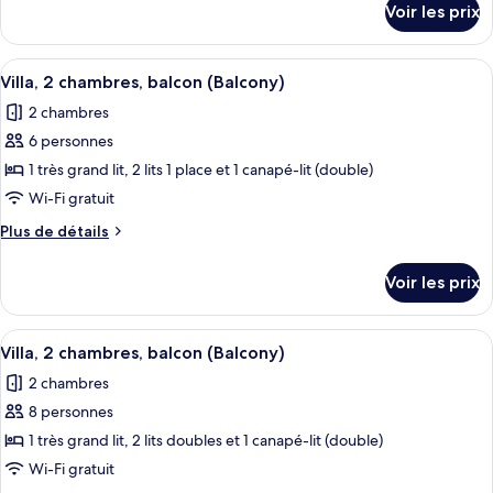
Voir les prix
sur
1
le
chambre,
type
Afficher
Une chambre d’hôtel moderne comprena
non-
10
de
Villa, 2 chambres, balcon (Balcony)
toutes
fumeurs,
chambre
2 chambres
Chambre,
les
balcon
1
6 personnes
photos
(Balcony)
chambre,
pour
1 très grand lit, 2 lits 1 place et 1 canapé-lit (double)
non-
ce
fumeurs,
Wi-Fi gratuit
balcon
type
Plus
Plus de détails
(Balcony)
de
de
chambre :
détails
Voir les prix
sur
Villa,
le
2
type
Afficher
Une chambre d’hôtel avec une table à 
chambres,
6
de
Villa, 2 chambres, balcon (Balcony)
toutes
chambre
balcon
2 chambres
Villa,
les
(Balcony)
2
8 personnes
photos
chambres,
pour
1 très grand lit, 2 lits doubles et 1 canapé-lit (double)
balcon
ce
(Balcony)
Wi-Fi gratuit
type