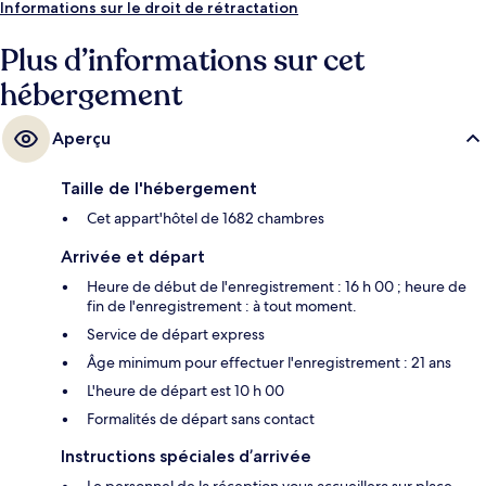
Informations sur le droit de rétractation
profiterez ici de 2 bars en bord de piscine, d'un bar / salon, ainsi que
d'agréables petits plus dans votre chambre, tels qu'une cuisine et un
Plus d’informations sur cet
lave-linge/sèche-linge. La piscine rafraîchissante et l'excellence du
service de chambre remportent un franc succès auprès des autres
hébergement
voyageurs.
Aperçu
Taille de l'hébergement
Cet appart'hôtel de 1682 chambres
Arrivée et départ
Heure de début de l'enregistrement : 16 h 00 ; heure de
fin de l'enregistrement : à tout moment.
Service de départ express
Âge minimum pour effectuer l'enregistrement : 21 ans
L'heure de départ est 10 h 00
Formalités de départ sans contact
Instructions spéciales d’arrivée