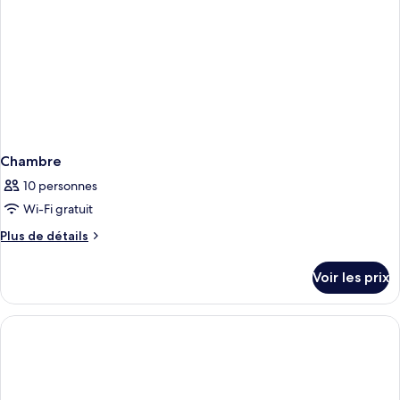
Tub)
Chambre
10 personnes
Wi-Fi gratuit
Plus
Plus de détails
de
détails
Voir les prix
sur
le
type
de
chambre
Chambre