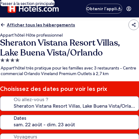
Passer à la section principale
Obtenir l’appli
Afficher tous les hébergements
Appart’hôtel
·
Hôte professionnel
Sheraton Vistana Resort Villas,
Lake Buena Vista/Orlando
Hébergement
4.0 étoiles
Appart'hôtel très pratique pour les familles avec 3 restaurants - Centre
commercial Orlando Vineland Premium Outlets à 2,7 km
Choisissez des dates pour voir les prix
Où allez-vous ?
Dates
Voyageurs