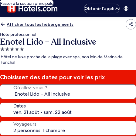
Passer à la section principale
Obtenir l’appli
Afficher tous les hébergements
Hôte professionnel
Enotel Lido – All Inclusive
Hébergement
5.0 étoiles
Hôtel de luxe proche de la plage avec spa, non loin de Marina de
Funchal
Choisissez des dates pour voir les prix
Où allez-vous ?
Dates
Voyageurs