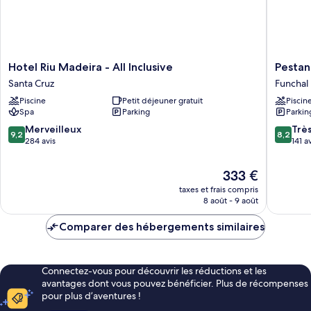
Hotel
Pestana
Hotel Riu Madeira - All Inclusive
Pestan
Riu
Royal
Santa Cruz
Funchal
Madeira
All
Piscine
Petit déjeuner gratuit
Piscin
-
Inclusiv
Spa
Parking
Parkin
All
Ocean
Inclusive
&
9.2
8.2
Merveilleux
Trè
9,2
8,2
Santa
Spa
sur
sur
284 avis
141 a
Cruz
Resort
10,
10,
Funchal
Merveilleux,
Très
Le
333 €
284 avis
bien,
nouveau
taxes et frais compris
141 avis
prix
8 août - 9 août
est
de
Comparer des hébergements similaires
333 €
Connectez-vous pour découvrir les réductions et les
avantages dont vous pouvez bénéficier. Plus de récompenses
pour plus d’aventures !