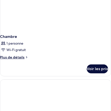
Chambre
1 personne
Wi-Fi gratuit
Plus
Plus de détails
de
détails
Voir les prix
sur
le
type
de
chambre
Chambre