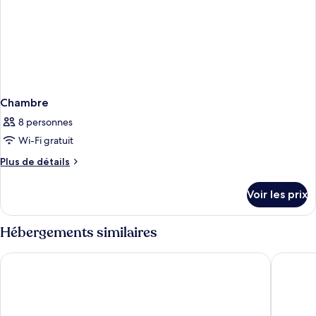
Chambre
8 personnes
Wi-Fi gratuit
Plus
Plus de détails
de
détails
Voir les prix
sur
le
type
Hébergements similaires
de
chambre
Hotel Riu Madeira - All Inclusive
Pestana 
Chambre