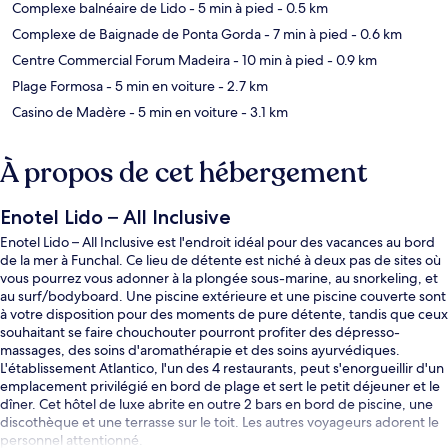
Complexe balnéaire de Lido
- 5 min à pied
- 0.5 km
Complexe de Baignade de Ponta Gorda
- 7 min à pied
- 0.6 km
Centre Commercial Forum Madeira
- 10 min à pied
- 0.9 km
Plage Formosa
- 5 min en voiture
- 2.7 km
Casino de Madère
- 5 min en voiture
- 3.1 km
À propos de cet hébergement
Enotel Lido – All Inclusive
Enotel Lido – All Inclusive est l'endroit idéal pour des vacances au bord
de la mer à Funchal. Ce lieu de détente est niché à deux pas de sites où
vous pourrez vous adonner à la plongée sous-marine, au snorkeling, et
au surf/bodyboard. Une piscine extérieure et une piscine couverte sont
à votre disposition pour des moments de pure détente, tandis que ceux
souhaitant se faire chouchouter pourront profiter des dépresso-
massages, des soins d'aromathérapie et des soins ayurvédiques.
L'établissement Atlantico, l'un des 4 restaurants, peut s'enorgueillir d'un
emplacement privilégié en bord de plage et sert le petit déjeuner et le
dîner. Cet hôtel de luxe abrite en outre 2 bars en bord de piscine, une
discothèque et une terrasse sur le toit. Les autres voyageurs adorent le
personnel attentionné.