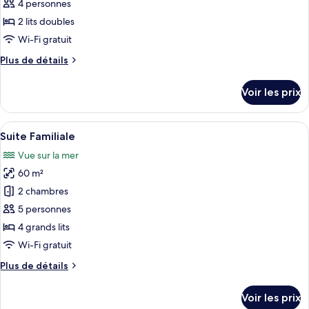
ce
4 personnes
type
2 lits doubles
de
Wi-Fi gratuit
chambre :
Plus
Plus de détails
Chambre
de
Familiale
détails
Voir les prix
sur
le
type
Afficher
Une chambre d’hôtel avec deux lits, un
5
de
Suite Familiale
toutes
chambre
Vue sur la mer
Chambre
les
Familiale
60 m²
photos
pour
2 chambres
ce
5 personnes
type
4 grands lits
de
Wi-Fi gratuit
chambre :
Plus
Plus de détails
Suite
de
Familiale
détails
Voir les prix
sur