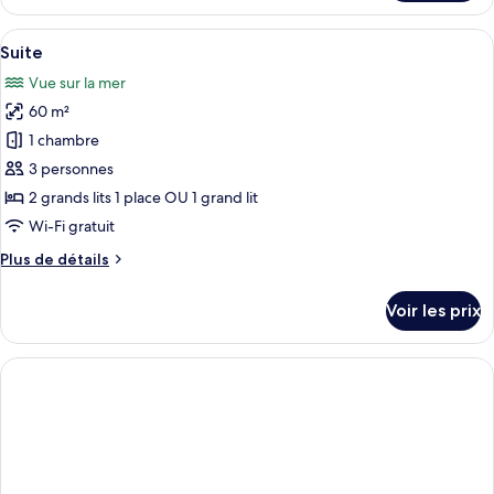
le
type
Afficher
Une chambre d’hôtel avec deux lits, u
7
de
Suite
toutes
chambre
Vue sur la mer
Suite
les
Familiale
60 m²
photos
pour
1 chambre
ce
3 personnes
type
2 grands lits 1 place OU 1 grand lit
de
Wi-Fi gratuit
chambre :
Plus
Plus de détails
Suite
de
détails
Voir les prix
sur
le
type
de
chambre
Suite