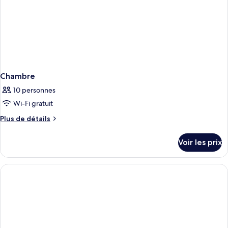
Chambre
10 personnes
Wi-Fi gratuit
Plus
Plus de détails
de
détails
Voir les prix
sur
le
type
de
chambre
Chambre