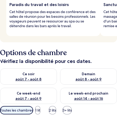
Paradis du travail et des loisirs
Sanctu
Cet hôtel propose des espaces de conférence et des
Cet hôte
salles de réunion pour les besoins professionnels. Les
massages
voyageurs peuvent se ressourcer au spa ou se
d'un ba
détendre dans les bars après le travail.
remise e
Options de chambre
Vérifiez la disponibilité pour ces dates.
Vérifier la disponibilité pour ce soir août 7 - août 8
Vérifier la disponibilité pour 
Ce soir
Demain
août 7 - août 8
août 8 - août 9
Vérifier la disponibilité pour ce week-end août 7 - août 9
Vérifier la disponibilité pour 
Ce week-end
Le week-end prochain
août 7 - août 9
août 14 - août 16
Filtres
Toutes les chambres
1 lit
2 lits
3+ lits
disponibles