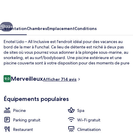
Lido
–
All
cédent
Suivant
Inclusive
132+
Présentation
Chambres
Emplacement
Conditions
Enotel Lido – All Inclusive est l'endroit idéal pour des vacances au
bord de la mer à Funchal. Ce lieu de détente est niché à deux pas
de sites où vous pourrez vous adonner à la plongée sous-marine, au
snorkeling, et au surf/bodyboard. Une piscine extérieure et une
piscine couverte sont à votre disposition pour des moments de pure
détente, tandis que ceux souhaitant se faire chouchouter pourront
profiter des dépresso-massages, des soins d'aromathérapie et des
Avis
Merveilleux
soins ayurvédiques. L'établissement Atlantico, l'un des 4 restaurants,
9,0
Afficher 714 avis
9,0 sur 10
voyageurs
peut s'enorgueillir d'un emplacement privilégié en bord de plage et
sert le petit déjeuner et le dîner. Cet hôtel de luxe abrite en outre 2
Piscine couverte, piscine extérieure, p
bars en bord de piscine, une discothèque et une terrasse sur le toit.
Équipements populaires
Les autres voyageurs adorent le personnel attentionné.
Piscine
Spa
Parking gratuit
Wi-Fi gratuit
Restaurant
Climatisation