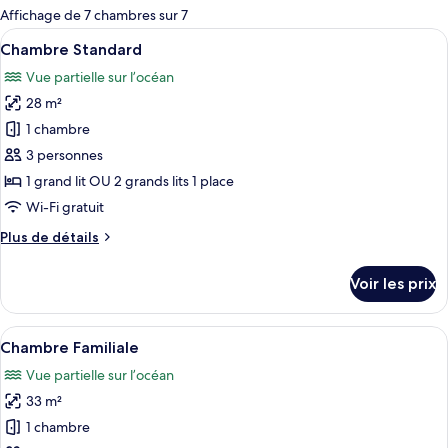
pour
Affichage de 7 chambres sur 7
les
Afficher
Une chambre d’hôtel avec deux lits, un 
3
Chambre Standard
chambres
toutes
Vue partielle sur l’océan
les
28 m²
photos
pour
1 chambre
ce
3 personnes
type
1 grand lit OU 2 grands lits 1 place
de
Wi-Fi gratuit
chambre :
Plus
Plus de détails
Chambre
de
Standard
détails
Voir les prix
sur
le
type
Afficher
Une chambre d’hôtel avec deux lits, un 
5
de
Chambre Familiale
toutes
chambre
Vue partielle sur l’océan
Chambre
les
Standard
33 m²
photos
pour
1 chambre