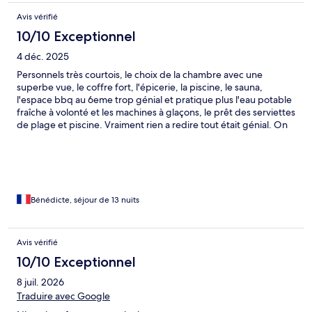
Avis vérifié
10/10 Exceptionnel
4 déc. 2025
Personnels très courtois, le choix de la chambre avec une
superbe vue, le coffre fort, l'épicerie, la piscine, le sauna,
l'espace bbq au 6eme trop génial et pratique plus l'eau potable
fraîche à volonté et les machines à glaçons, le prêt des serviettes
de plage et piscine. Vraiment rien a redire tout était génial. On
aurait juste aimé au prix de la taxe de séjour que les personnels
passent plus régulièrement dans la chambre car on a dû à
chaque fois aller chercher les papiers toilettes, sacs poubelles et
serviettes à l'accueil. Il manquait une casserole pour cuisiner et
un peu plus d'ustensiles.
Bénédicte, séjour de 13 nuits
Avis vérifié
10/10 Exceptionnel
8 juil. 2026
Traduire avec Google