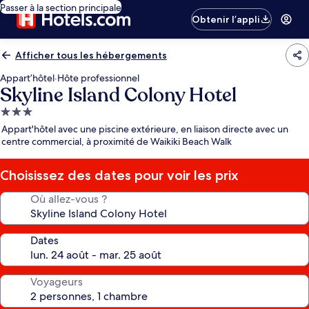
Passer à la section principale
Obtenir l’appli
Afficher tous les hébergements
Appart’hôtel
·
Hôte professionnel
Skyline Island Colony Hotel
Hébergement
3.0 étoiles
Appart'hôtel avec une piscine extérieure, en liaison directe avec un
centre commercial, à proximité de Waikiki Beach Walk
Choisissez des dates pour voir les prix
Où allez-vous ?
Dates
Voyageurs