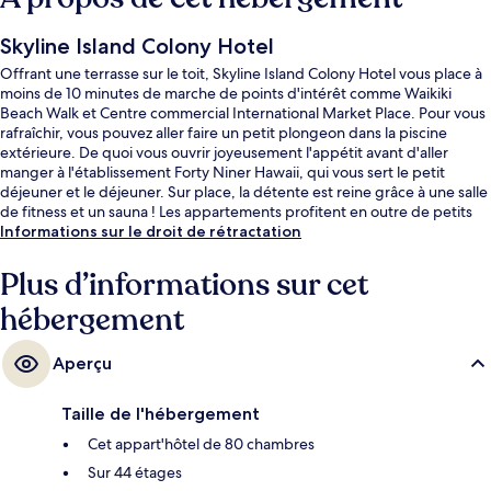
Skyline Island Colony Hotel
Offrant une terrasse sur le toit, Skyline Island Colony Hotel vous place à
moins de 10 minutes de marche de points d'intérêt comme Waikiki
Beach Walk et Centre commercial International Market Place. Pour vous
rafraîchir, vous pouvez aller faire un petit plongeon dans la piscine
extérieure. De quoi vous ouvrir joyeusement l'appétit avant d'aller
manger à l'établissement Forty Niner Hawaii, qui vous sert le petit
déjeuner et le déjeuner. Sur place, la détente est reine grâce à une salle
de fitness et un sauna ! Les appartements profitent en outre de petits
plus sympas comme une kitchenette et un lave-linge/sèche-linge.
Informations sur le droit de rétractation
Pratique, non ? Les autres voyageurs adorent le personnel attentionné.
Plus d’informations sur cet
hébergement
Aperçu
Taille de l'hébergement
Cet appart'hôtel de 80 chambres
Sur 44 étages