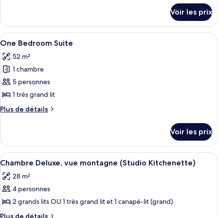
chambre :
détails
Voir les prix
sur
One
le
Bedroom
type
Afficher
Une chambre d’hôtel comprenant un li
Suite
6
de
One Bedroom Suite
toutes
chambre
City
52 m²
One
les
View
Bedroom
1 chambre
photos
Suite
pour
5 personnes
City
ce
View
1 très grand lit
type
Plus
Plus de détails
de
de
chambre :
détails
Voir les prix
sur
One
le
Bedroom
type
Afficher
Une chambre d’hôtel avec deux lits, d
Suite
13
de
Chambre Deluxe, vue montagne (Studio Kitchenette)
toutes
chambre
28 m²
One
les
Bedroom
4 personnes
photos
Suite
pour
2 grands lits OU 1 très grand lit et 1 canapé-lit (grand)
ce
Plus
Plus de détails