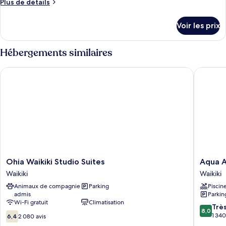
Plus
Plus de détails
de
détails
Voir les prix
sur
le
type
Hébergements similaires
de
chambre
Ohia Waikiki Studio Suites
Aqua Alo
Chambre
Ohia
Aqua
Ohia Waikiki Studio Suites
Aqua A
Waikiki
Aloha
Waikiki
Waikiki
Studio
Surf
Animaux de compagnie
Parking
Piscin
Suites
Waikiki
admis
Parkin
Waikiki
Waikiki
Wi-Fi gratuit
Climatisation
8.0
Trè
8,0
6.4
sur
1 340
6,4
2 080 avis
sur
10,