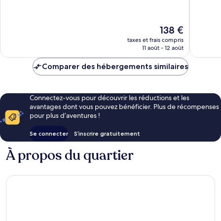
10,
Très
2 080 avis
bien,
1 340 avi
Le
138 €
nouveau
taxes et frais compris
prix
11 août - 12 août
est
de
Comparer des hébergements similaires
138 €
Connectez-vous pour découvrir les réductions et les
avantages dont vous pouvez bénéficier. Plus de récompenses
pour plus d’aventures !
Se connecter
S’inscrire gratuitement
À propos du quartier