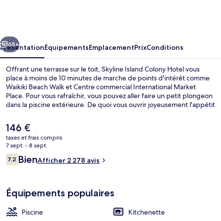
Island
Colony
Hotel
cédent
Suivant
65+
Présentation
Équipements
Emplacement
Prix
Conditions
Offrant une terrasse sur le toit, Skyline Island Colony Hotel vous
place à moins de 10 minutes de marche de points d'intérêt comme
Waikiki Beach Walk et Centre commercial International Market
Place. Pour vous rafraîchir, vous pouvez aller faire un petit plongeon
dans la piscine extérieure. De quoi vous ouvrir joyeusement l'appétit
avant d'aller manger à l'établissement Forty Niner Hawaii, qui vous
sert le petit déjeuner et le déjeuner. Sur place, la détente est reine
Le
146 €
grâce à une salle de fitness et un sauna ! Les appartements profitent
prix
taxes et frais compris
en outre de petits plus sympas comme une kitchenette et un lave-
actuel
7 sept. - 8 sept.
linge/sèche-linge. Pratique, non ? Les autres voyageurs adorent le
Studio City View | Vue sur la ville
est
Avis
personnel attentionné.
Bien
7,2
Afficher 2 278 avis
de
7,2 sur 10
voyageurs
146 €.
Équipements populaires
Piscine
Kitchenette