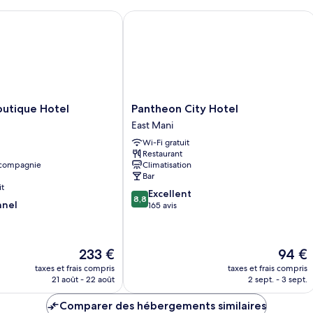
chambre
Chambre
tique Hotel
Pantheon City Hotel
avec
lits
jumeaux
Pantheon
outique Hotel
Pantheon City Hotel
City
East Mani
Hotel
Wi-Fi gratuit
East
Restaurant
Mani
 compagnie
Climatisation
Bar
it
8.8
Excellent
8,8
nnel
sur
165 avis
10,
Excellent,
165 avis
Le
Le
233 €
94 €
nouveau
nouvea
taxes et frais compris
taxes et frais compris
prix
prix
21 août - 22 août
2 sept. - 3 sept.
est
est
de
de
Comparer des hébergements similaires