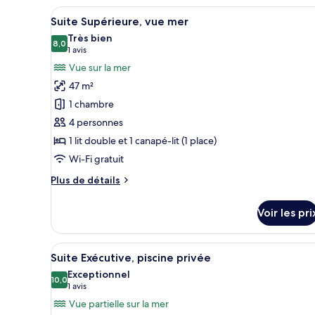
la
chambre
Afficher
Une chambre à coucher avec un 
Suite
mer
9
Suite Supérieure, vue mer
toutes
Familiale,
Très bien
vue
les
8,0
8,0 sur 10
(1 avis)
1 avis
partielle
photos
Vue sur la mer
sur
pour
la
47 m²
ce
mer
1 chambre
type
4 personnes
de
1 lit double et 1 canapé-lit (1 place)
chambre :
Suite
Wi-Fi gratuit
Supérieure,
Plus
Plus de détails
vue
de
détails
mer
Voir les pri
sur
le
type
Afficher
Une pièce dotée d’un téléviseur
16
de
Suite Exécutive, piscine privée
toutes
chambre
Exceptionnel
Suite
les
10,0
10,0 sur 10
(1 avis)
1 avis
Supérieure,
photos
Vue partielle sur la mer
vue
pour