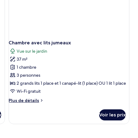
jardin
m
Chambre avec lits jumeaux
Vue sur le jardin
37 m²
1 chambre
3 personnes
2 grands lits 1 place et 1 canapé-lit (1 place) OU 1 lit 1 place
Wi-Fi gratuit
Plus
Plus de détails
de
détails
x
Voir les prix
sur
le
type
de