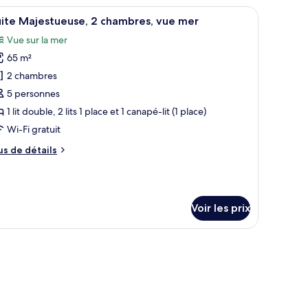
pe
n lit, un bureau et un téléviseur.
fficher
Une chambre à coucher avec un lit, une chaise
23
e
uite Majestueuse, 2 chambres, vue mer
outes
hambre
Vue sur la mer
ite
s
périeure,
65 m²
hotos
e
our
2 chambres
rdin
e
5 personnes
ype
1 lit double, 2 lits 1 place et 1 canapé-lit (1 place)
e
Wi-Fi gratuit
hambre :
us
us de détails
uite
e
ajestueuse,
tails
r
hambres,
Voir les prix
pe
ue
e
er
hambre
orte en bois.
ite
jestueuse,
ambres,
e