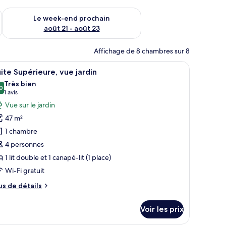
-end août 14 - août 16
Vérifier la disponibilité pour le week-end prochain août 21 - 
Le week-end prochain
août 21 - août 23
Affichage de 8 chambres sur 8
 grand lit, d’une table à manger avec des chaises, d’une kitchenette et offr
fficher
Une chambre d’hôtel équipée d’un lit, d’une té
15
ite Supérieure, vue jardin
outes
Très bien
s
0
8,0 sur 10
(1 avis)
1 avis
hotos
Vue sur le jardin
our
47 m²
e
1 chambre
ype
4 personnes
e
1 lit double et 1 canapé-lit (1 place)
hambre :
uite
Wi-Fi gratuit
upérieure,
us
us de détails
ue
e
tails
rdin
Voir les prix
r