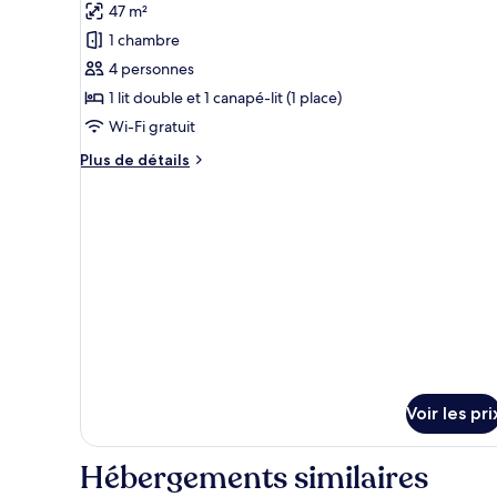
mer
47 m²
ce
1 chambre
type
4 personnes
de
1 lit double et 1 canapé-lit (1 place)
chambre :
Suite
Wi-Fi gratuit
Exécutive,
Plus
Plus de détails
piscine
de
détails
privée
sur
le
type
de
chambre
Suite
Exécutive,
piscine
privée
Voir les pri
Hébergements similaires