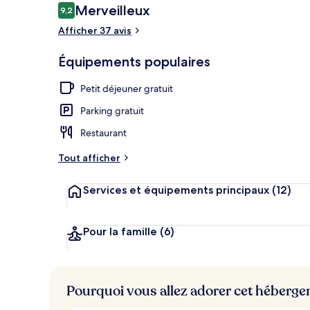
Avis
Merveilleux
9,2
9,2 sur 10
voyageurs
Afficher 37 avis
Plage, chaise
Équipements populaires
Petit déjeuner gratuit
Parking gratuit
Restaurant
Tout afficher
Services et équipements principaux
(12)
Pour la famille
(6)
Pourquoi vous allez adorer cet héberg