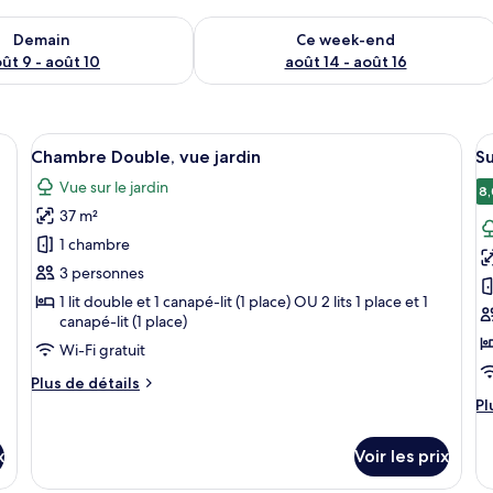
sponibilité pour demain août 9 - août 10
Vérifier la disponibilité pour ce week
Demain
Ce week-end
ût 9 - août 10
août 14 - août 16
e lit blanc, une tête de lit grise et deux appliques murales.
Afficher
Une chambre d’hôtel moderne dotée d’un
A
15
Chambre Double, vue jardin
Su
toutes
t
Vue sur le jardin
les
le
8,
37 m²
photos
p
pour
p
1 chambre
ce
c
3 personnes
type
t
1 lit double et 1 canapé-lit (1 place) OU 2 lits 1 place et 1
de
d
canapé-lit (1 place)
chambre :
c
Wi-Fi gratuit
Chambre
S
Plus
Plus de détails
Double,
S
de
Pl
Pl
vue
v
détails
d
sur
dé
jardin
ja
x
Voir les prix
le
su
type
le