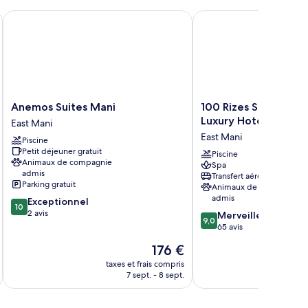
Anemos Suites Mani
100 Rizes Seaside Reso
Anemos
100
Anemos Suites Mani
100 Rizes Seaside Re
Suites
Rizes
Luxury Hotels of Th
East Mani
Mani
Seaside
East Mani
Piscine
East
Resort
Petit déjeuner gratuit
Mani
-
Piscine
Animaux de compagnie
Spa
Small
admis
Transfert aéroport
Luxury
Parking gratuit
Animaux de compagnie
Hotels
admis
10.0
Exceptionnel
of
10
sur
2 avis
9.0
Merveilleux
The
9,0
10,
sur
65 avis
World
Exceptionnel,
10,
East
Le
176 €
2 avis
Merveilleux,
Mani
u
nouveau
65 avis
taxes et frais compris
tax
prix
7 sept. - 8 sept.
est
de