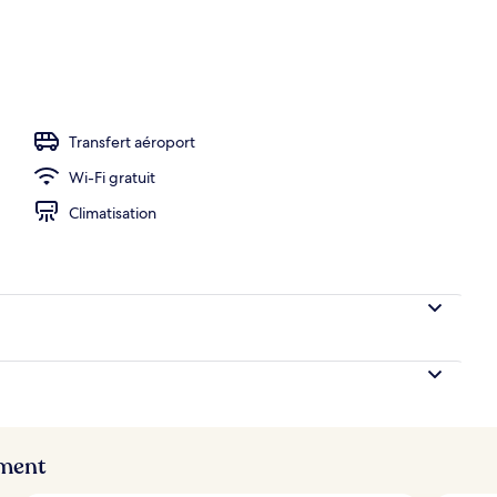
s longues, parasols, serviettes de plage
Transfert aéroport
Wi-Fi gratuit
Climatisation
ement