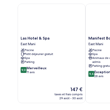
Las Hotel & Spa
Manifest Bou
Las
Manifest
Las Hotel & Spa
Manifest B
Hotel
Boutique
East Mani
East Mani
&
Hotel
Piscine
Piscine
Spa
East
Petit déjeuner gratuit
Spa
East
Mani
Spa
Animaux de
Mani
Parking
admis
Parking gratu
9.0
Merveilleux
9,0
9.4
Exceptio
sur
71 avis
9,4
sur
28 avis
10,
10,
Merveilleux,
Exceptionnel,
71 avis
Le
147 €
28 avis
nouveau
taxes et frais compris
prix
29 août - 30 août
est
de