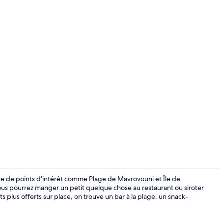
Suite Exécuti
ure de points d'intérêt comme Plage de Mavrovouni et Île de
ous pourrez manger un petit quelque chose au restaurant ou siroter
s plus offerts sur place, on trouve un bar à la plage, un snack-
Extérieur