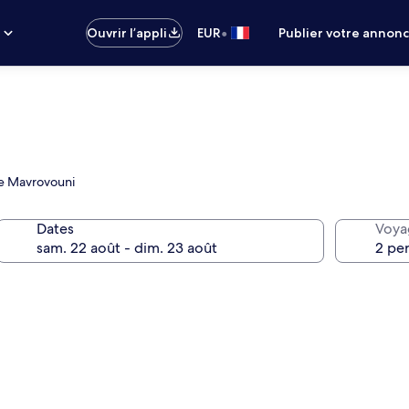
•
s
Ouvrir l’appli
EUR
Publier votre annon
de Mavrovouni
Dates
Voya