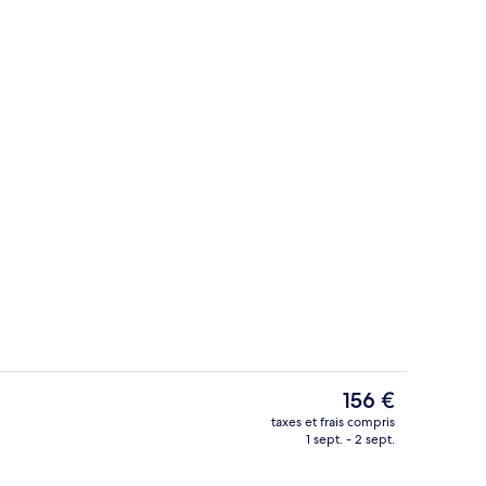
ve, piscine privée | Extérieur
Extérieur
Le
156 €
prix
taxes et frais compris
actuel
1 sept. - 2 sept.
Extérieur
est
de