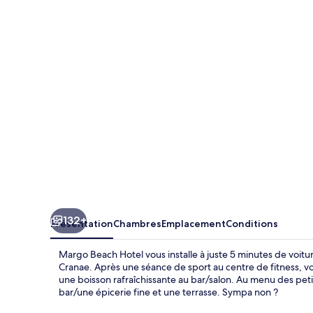
Beach
Hotel
132+
Présentation
Chambres
Emplacement
Conditions
Margo Beach Hotel vous installe à juste 5 minutes de voit
Cranae. Après une séance de sport au centre de fitness, v
une boisson rafraîchissante au bar/salon. Au menu des petit
bar/une épicerie fine et une terrasse. Sympa non ?