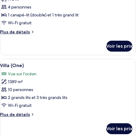
photos
Suite
pour
4 personnes
with
ce
Pool
1 canapé-lit (double) et 1 très grand lit
type
Wi-Fi gratuit
de
Plus
Plus de détails
chambre :
de
Oceanfront
détails
Voir les prix
sur
Grand
le
Casita
type
Afficher
Une propriété située sur la côte, doté
Suite
12
de
Villa (One)
toutes
with
chambre
Vue sur l’océan
Oceanfront
les
Pool
Grand
1389 m²
photos
Casita
pour
10 personnes
Suite
ce
with
2 grands lits et 3 très grands lits
Pool
type
Wi-Fi gratuit
de
Plus
Plus de détails
chambre :
de
Villa
détails
Voir les prix
sur
(One)
le