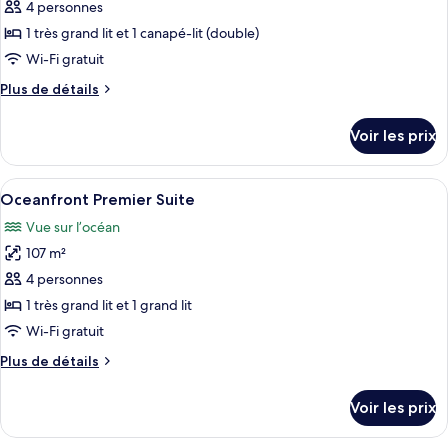
pour
4 personnes
Suite
ce
with
1 très grand lit et 1 canapé-lit (double)
Pool
type
Wi-Fi gratuit
de
Plus
Plus de détails
chambre :
de
Oceanfront
détails
Voir les prix
sur
Suite
le
type
Afficher
Une terrasse en pierre avec un fauteuil
10
de
Oceanfront Premier Suite
toutes
chambre
Vue sur l’océan
Oceanfront
les
Suite
107 m²
photos
pour
4 personnes
ce
1 très grand lit et 1 grand lit
type
Wi-Fi gratuit
de
Plus
Plus de détails
chambre :
de
Oceanfront
détails
Voir les prix
sur
Premier
le
Suite