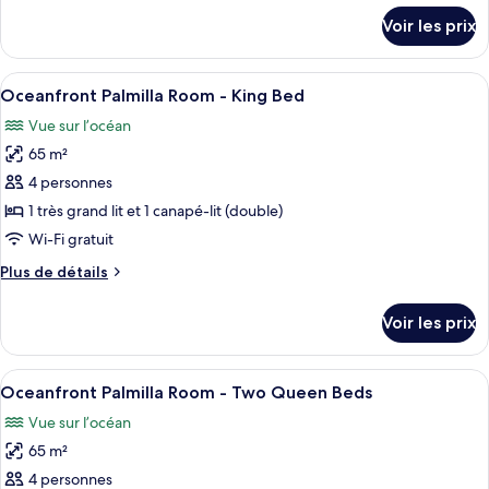
Palmilla
détails
Voir les prix
sur
Room
le
with
type
Afficher
Une chambre d’hôtel avec un canapé, u
Plunge
10
de
Oceanfront Palmilla Room - King Bed
toutes
Pool
chambre
Vue sur l’océan
Palmilla
les
-
Room
65 m²
photos
King
with
pour
4 personnes
Bed
Plunge
ce
Pool
1 très grand lit et 1 canapé-lit (double)
-
type
Wi-Fi gratuit
King
de
Bed
Plus
Plus de détails
chambre :
de
Oceanfront
détails
Voir les prix
sur
Palmilla
le
Room
type
Afficher
Un balcon avec vue sur la mer, un can
-
8
de
Oceanfront Palmilla Room - Two Queen Beds
toutes
King
chambre
Vue sur l’océan
Oceanfront
les
Bed
Palmilla
65 m²
photos
Room
pour
4 personnes
-