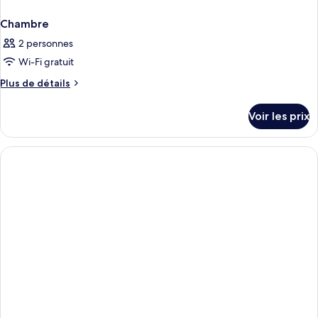
Chambre
2 personnes
Wi-Fi gratuit
Plus
Plus de détails
de
détails
Voir les prix
sur
le
type
de
chambre
Chambre