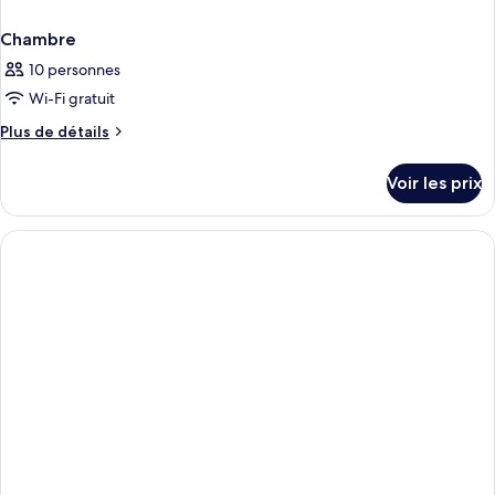
Chambre
10 personnes
Wi-Fi gratuit
Plus
Plus de détails
de
détails
Voir les prix
sur
le
type
de
chambre
Chambre