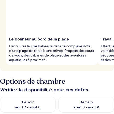
t
é
s
p
a
r
l
Le bonheur au bord de la plage
Travail
e
Découvrez le luxe balnéaire dans ce complexe doté
Effectue
s
d'une plage de sable blanc privée. Propose des cours
vous dét
de yoga, des cabanes de plage et des aventures
propose 
v
aquatiques à proximité.
et des a
o
y
a
g
Options de chambre
e
u
r
Vérifiez la disponibilité pour ces dates.
s
Vérifier la disponibilité pour ce soir août 7 - août 8
Vérifier la disponibilité pour 
Ce soir
Demain
août 7 - août 8
août 8 - août 9