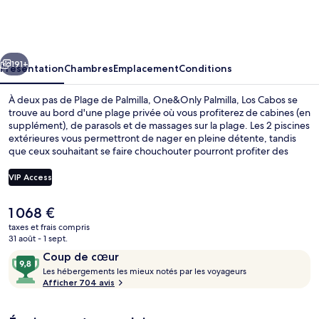
Palmilla,
Los
Cabos
cédent
Suivant
191+
Présentation
Chambres
Emplacement
Conditions
À deux pas de Plage de Palmilla, One&Only Palmilla, Los Cabos se
trouve au bord d'une plage privée où vous profiterez de cabines (en
supplément), de parasols et de massages sur la plage. Les 2 piscines
extérieures vous permettront de nager en pleine détente, tandis
que ceux souhaitant se faire chouchouter pourront profiter des
massages, des enveloppements corporels et des soins
d'aromathérapie. L'établissement Agua, l'un des 4 restaurants, sert
VIP Access
des spécialités Cuisine méditerranéenne et est ouvert pour le petit
déjeuner, le déjeuner et le dîner. Ce complexe touristique de luxe
Le
1 068 €
abrite en outre un terrain de golf, un club pour enfants (gratuit) et
Bar à cocktails, vue sur la mer
prix
un bar en bord de piscine. Les autres voyageurs ne disent que du
taxes et frais compris
actuel
31 août - 1 sept.
bien en ce qui concerne le personnel attentionné.
est
Avis
9,8
Coup de cœur
de
voyageurs
L
sur
Les hébergements les mieux notés par les voyageurs
1 068 €.
e
Afficher 704 avis
10,
s
Coup
de