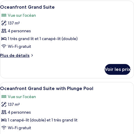
type
Afficher
Un balcon avec vue sur la mer, un cana
10
de
Oceanfront Grand Suite
toutes
chambre
Vue sur l’océan
Oceanfront
les
Premier
137 m²
photos
Suite
pour
4 personnes
ce
1 très grand lit et 1 canapé-lit (double)
type
Wi-Fi gratuit
de
Plus
Plus de détails
chambre :
de
Oceanfront
détails
Voir les prix
sur
Grand
le
Suite
type
Afficher
Une piscine avec vue sur l’océan, ent
10
de
Oceanfront Grand Suite with Plunge Pool
toutes
chambre
Vue sur l’océan
Oceanfront
les
Grand
137 m²
photos
Suite
pour
4 personnes
ce
1 canapé-lit (double) et 1 très grand lit
type
Wi-Fi gratuit
de