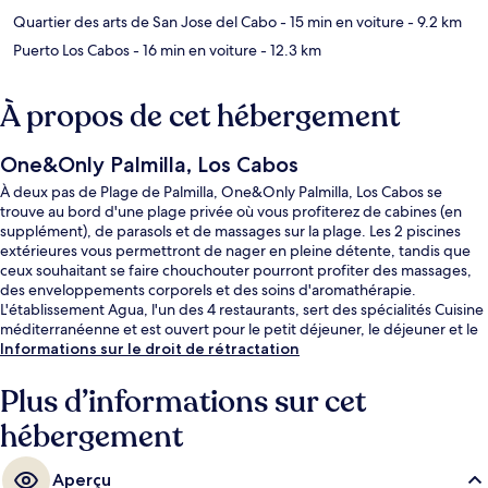
Quartier des arts de San Jose del Cabo
- 15 min en voiture
- 9.2 km
Puerto Los Cabos
- 16 min en voiture
- 12.3 km
À propos de cet hébergement
One&Only Palmilla, Los Cabos
À deux pas de Plage de Palmilla, One&Only Palmilla, Los Cabos se
trouve au bord d'une plage privée où vous profiterez de cabines (en
supplément), de parasols et de massages sur la plage. Les 2 piscines
extérieures vous permettront de nager en pleine détente, tandis que
ceux souhaitant se faire chouchouter pourront profiter des massages,
des enveloppements corporels et des soins d'aromathérapie.
L'établissement Agua, l'un des 4 restaurants, sert des spécialités Cuisine
méditerranéenne et est ouvert pour le petit déjeuner, le déjeuner et le
dîner. Ce complexe touristique de luxe abrite en outre un terrain de
Informations sur le droit de rétractation
golf, un club pour enfants (gratuit) et un bar en bord de piscine. Les
autres voyageurs ne disent que du bien en ce qui concerne le
Plus d’informations sur cet
personnel attentionné.
hébergement
Aperçu