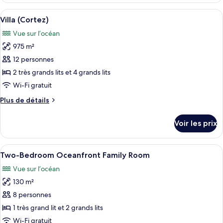
type
Afficher
Un espace aménagé au bord de la piscin
15
de
Villa (Cortez)
toutes
chambre
Vue sur l’océan
Villa
les
(One)
975 m²
photos
pour
12 personnes
ce
2 très grands lits et 4 grands lits
type
Wi-Fi gratuit
de
Plus
Plus de détails
chambre :
de
Villa
détails
Voir les prix
sur
(Cortez)
le
type
Afficher
Un balcon avec vue sur la plage, les pa
11
de
Two-Bedroom Oceanfront Family Room
toutes
chambre
Vue sur l’océan
Villa
les
(Cortez)
130 m²
photos
pour
8 personnes
ce
1 très grand lit et 2 grands lits
type
Wi-Fi gratuit