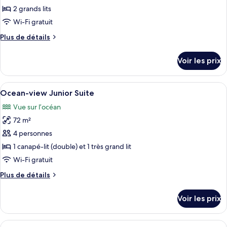
ce
King
2 grands lits
Bed
type
Wi-Fi gratuit
de
Plus
Plus de détails
chambre :
de
Oceanfront
détails
Voir les prix
sur
Palmilla
le
Room
type
Afficher
Une terrasse ensoleillée avec un fauteui
-
10
de
Ocean-view Junior Suite
toutes
Two
chambre
Vue sur l’océan
Oceanfront
les
Queen
Palmilla
72 m²
photos
Beds
Room
pour
4 personnes
-
ce
Two
1 canapé-lit (double) et 1 très grand lit
Queen
type
Wi-Fi gratuit
Beds
de
Plus
Plus de détails
chambre :
de
Ocean-
détails
Voir les prix
sur
view
le
Junior
type
Afficher
Un balcon avec un canapé en bois, une 