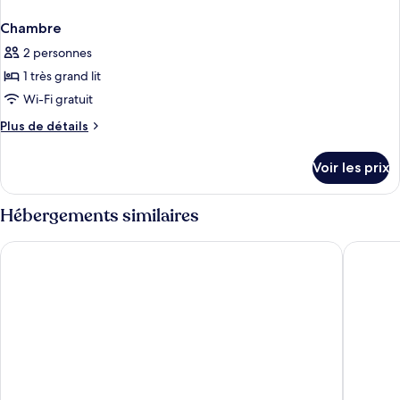
Chambre
2 personnes
1 très grand lit
Wi-Fi gratuit
Plus
Plus de détails
de
détails
Voir les prix
sur
le
type
Hébergements similaires
de
chambre
Viceroy Los Cabos
Hyatt Ziv
Chambre