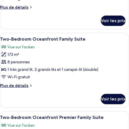
de
Plus
Plus de détails
chambre :
de
Two-
détails
Voir les prix
sur
Bedroom
le
Oceanfront
type
Afficher
Une chambre d’hôtel avec un balcon, un
Family
13
de
Two-Bedroom Oceanfront Family Suite
toutes
Room
chambre
Vue sur l’océan
Two-
les
Bedroom
173 m²
photos
Oceanfront
pour
8 personnes
Family
ce
Room
1 très grand lit, 2 grands lits et 1 canapé-lit (double)
type
Wi-Fi gratuit
de
Plus
Plus de détails
chambre :
de
Two-
détails
Voir les prix
sur
Bedroom
le
Oceanfront
type
Afficher
Une chambre d’hôtel avec un lit, un ca
Family
15
de
Two-Bedroom Oceanfront Premier Family Suite
toutes
Suite
chambre
Vue sur l’océan
Two-
les