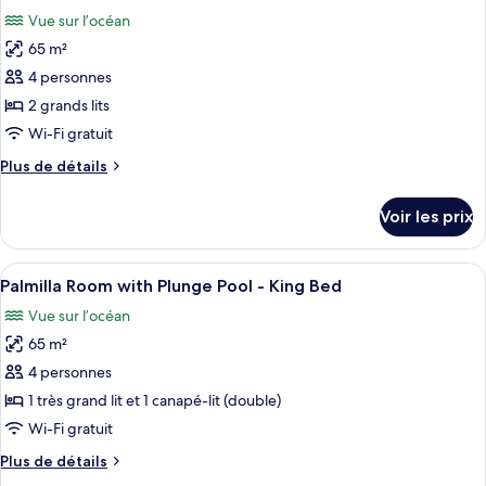
toutes
Pool
chambre
Vue sur l’océan
Oceanfront
les
Suite
65 m²
photos
with
pour
4 personnes
Plunge
ce
Pool
2 grands lits
type
Wi-Fi gratuit
de
Plus
Plus de détails
chambre :
de
Palmilla
détails
Voir les prix
sur
Room
le
with
type
Afficher
Une piscine avec vue sur la mer et les
Plunge
5
de
Palmilla Room with Plunge Pool - King Bed
toutes
Pool
chambre
Vue sur l’océan
Palmilla
les
-
Room
65 m²
photos
Two
with
pour
4 personnes
Queen
Plunge
ce
Pool
Beds
1 très grand lit et 1 canapé-lit (double)
-
type
Wi-Fi gratuit
Two
de
Queen
Plus
Plus de détails
chambre :
Beds
de