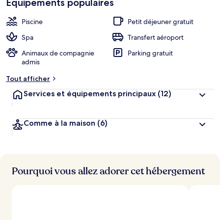
Équipements populaires
h
cœur
é
b
Piscine
Petit déjeuner gratuit
e
r
Spa
Transfert aéroport
g
Animaux de compagnie
Parking gratuit
e
admis
m
e
Tout afficher
n
t
Services et équipements principaux
(12)
s
l
Comme à la maison
(6)
e
s
m
i
Pourquoi vous allez adorer cet hébergement
e
u
x
n
o