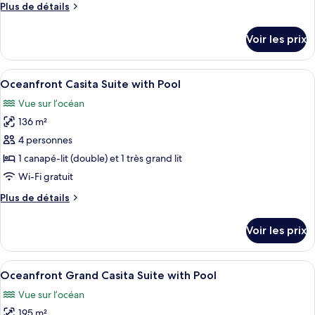
Plus
Plus de détails
chambre :
de
Oceanfront
détails
Voir les prix
sur
Grand
le
Suite
type
Afficher
Un espace aménagé au bord de la piscin
with
9
de
Oceanfront Casita Suite with Pool
toutes
Plunge
chambre
Vue sur l’océan
Oceanfront
les
Pool
Grand
136 m²
photos
Suite
pour
4 personnes
with
ce
Plunge
1 canapé-lit (double) et 1 très grand lit
Pool
type
Wi-Fi gratuit
de
Plus
Plus de détails
chambre :
de
Oceanfront
détails
Voir les prix
sur
Casita
le
Suite
type
Afficher
Une piscine à débordement avec un mur
with
11
de
Oceanfront Grand Casita Suite with Pool
toutes
Pool
chambre
Vue sur l’océan
Oceanfront
les
Casita
195 m²