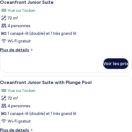
Suite
11
de
Oceanfront Junior Suite
toutes
chambre
Vue sur l’océan
Ocean-
les
view
72 m²
photos
Junior
pour
4 personnes
Suite
ce
1 canapé-lit (double) et 1 très grand lit
type
Wi-Fi gratuit
de
Plus
Plus de détails
chambre :
de
Oceanfront
détails
Voir les prix
sur
Junior
le
Suite
type
Afficher
Un espace extérieur aménagé avec une 
11
de
Oceanfront Junior Suite with Plunge Pool
toutes
chambre
Vue sur l’océan
Oceanfront
les
Junior
72 m²
photos
Suite
pour
4 personnes
ce
1 canapé-lit (double) et 1 très grand lit
type
Wi-Fi gratuit
de
Plus
Plus de détails