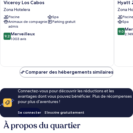
Viceroy
Hyatt
Viceroy Los Cabos
Hyatt Z
Los
Ziva
Zona Hotelera
Zona Ho
Cabos
Los
Piscine
Spa
Piscin
Zona
Cabos-
Animaux de compagnie
Parking gratuit
Spa
Hotelera
All
admis
Inclusiv
9.0
Mer
9,0
9.2
Merveilleux
Zona
sur
2 749
9,2
sur
1 003 avis
Hoteler
10,
10,
Merveill
Merveilleux,
2 749 avi
1 003 avis
Comparer des hébergements similaires
Connectez-vous pour découvrir les réductions et les
avantages dont vous pouvez bénéficier. Plus de récompenses
pour plus d’aventures !
Se connecter
S’inscrire gratuitement
À propos du quartier