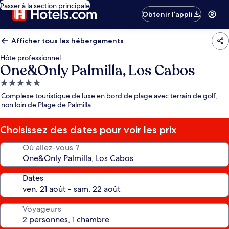
Passer à la section principale
Obtenir l’appli
Afficher tous les hébergements
Hôte professionnel
One&Only Palmilla, Los Cabos
Hébergement
5.0 étoiles
Complexe touristique de luxe en bord de plage avec terrain de golf,
non loin de Plage de Palmilla
Choisissez des dates pour voir les prix
Où allez-vous ?
Dates
Voyageurs