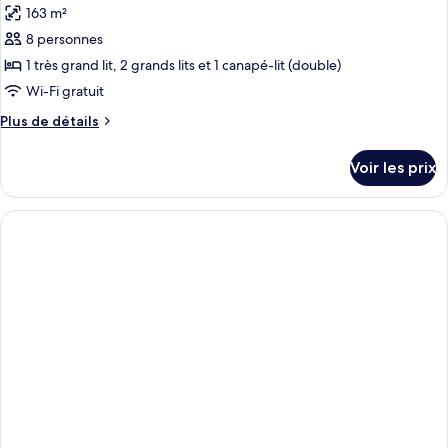
Bedroom
163 m²
photos
Oceanfront
pour
8 personnes
Family
ce
Suite
1 très grand lit, 2 grands lits et 1 canapé-lit (double)
type
Wi-Fi gratuit
de
Plus
Plus de détails
chambre :
de
Two-
détails
Voir les prix
sur
Bedroom
le
Oceanfront
type
Premier
de
Family
chambre
Two-
Suite
Bedroom
Oceanfront
Premier
Family
Suite