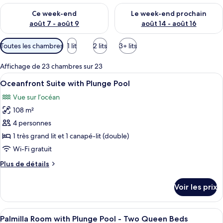
Vérifier la disponibilité pour ce week-end août 7 - août 9
Vérifier la disponibilité pour 
Ce week-end
Le week-end prochain
août 7 - août 9
août 14 - août 16
Filtres
Toutes les chambres
1 lit
2 lits
3+ lits
disponibles
pour
Affichage de 23 chambres sur 23
les
Afficher
Une piscine avec vue sur l’océan, des 
6
Oceanfront Suite with Plunge Pool
chambres
toutes
Vue sur l’océan
les
108 m²
photos
pour
4 personnes
ce
1 très grand lit et 1 canapé-lit (double)
type
Wi-Fi gratuit
de
Plus
Plus de détails
chambre :
de
Oceanfront
détails
Voir les prix
sur
Suite
le
with
type
Afficher
Une piscine avec vue sur la mer et les
Plunge
5
de
Palmilla Room with Plunge Pool - Two Queen Beds