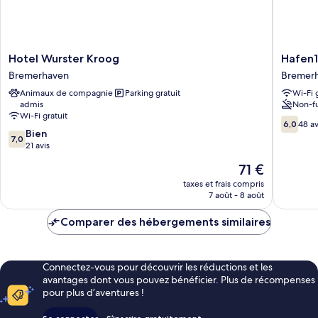
Hotel
Hafen12
Hotel Wurster Kroog
Hafen
Wurster
Bremer
Bremerhaven
Bremer
Kroog
Animaux de compagnie
Parking gratuit
Wi-Fi 
Bremerhaven
admis
Non-f
Wi-Fi gratuit
6.0
6,0
48 av
7.0
Bien
sur
7,0
sur
21 avis
10,
10,
48 avis
Le
71 €
Bien,
nouveau
21 avis
taxes et frais compris
prix
7 août - 8 août
est
de
Comparer des hébergements similaires
71 €
Connectez-vous pour découvrir les réductions et les
avantages dont vous pouvez bénéficier. Plus de récompenses
pour plus d’aventures !