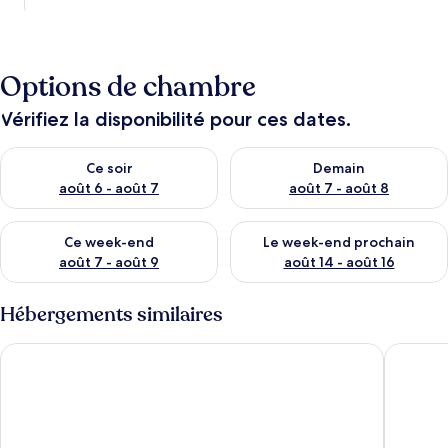
Options de chambre
Vérifiez la disponibilité pour ces dates.
Vérifier la disponibilité pour ce soir août 6 - août 7
Vérifier la disponibilité pour 
Ce soir
Demain
août 6 - août 7
août 7 - août 8
Vérifier la disponibilité pour ce week-end août 7 - août 9
Vérifier la disponibilité pour 
Ce week-end
Le week-end prochain
août 7 - août 9
août 14 - août 16
Hébergements similaires
Hotel Wurster Kroog
Hafen12