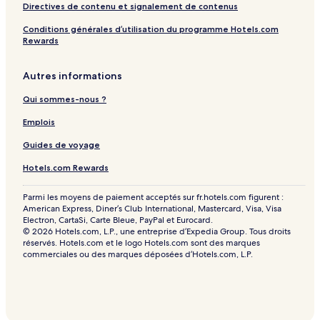
s
Directives de contenu et signalement de contenus
D
Conditions générales d’utilisation du programme Hotels.com
ö
Rewards
s
e
Autres informations
Qui sommes-nous ?
Emplois
Guides de voyage
Hotels.com Rewards
Parmi les moyens de paiement acceptés sur fr.hotels.com figurent :
American Express, Diner’s Club International, Mastercard, Visa, Visa
Electron, CartaSi, Carte Bleue, PayPal et Eurocard.
© 2026 Hotels.com, L.P., une entreprise d’Expedia Group. Tous droits
réservés. Hotels.com et le logo Hotels.com sont des marques
commerciales ou des marques déposées d’Hotels.com, L.P.