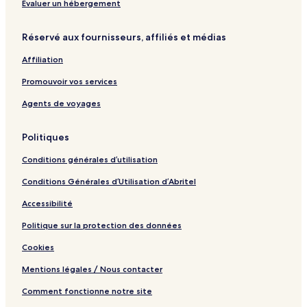
b
-
a
n
"
Évaluer un hébergement
a
m
h
n
2
d
e
l
e
-
Réservé aux fournisseurs, affiliés et médias
&
e
e
r
1
S
r
n
s
4
Affiliation
a
b
b
u
l
u
Promouvoir vos services
n
i
r
a
c
g
Agents de voyages
&
k
S
i
Politiques
k
m
y
S
Conditions générales d’utilisation
t
r
Conditions Générales d’Utilisation d’Abritel
a
n
Accessibilité
d
h
Politique sur la protection des données
o
Cookies
c
h
Mentions légales / Nous contacter
h
a
Comment fonctionne notre site
u