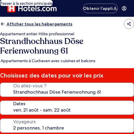
Passer à la section principale
Obtenir l’appli
Afficher tous les hébergements
Appartement entier
·
Hôte professionnel
Strandhochhaus Döse
Ferienwohnung 61
Appartements à Cuxhaven avec cuisines et balcons
Choisissez des dates pour voir les prix
Où allez-vous ?
Dates
Voyageurs