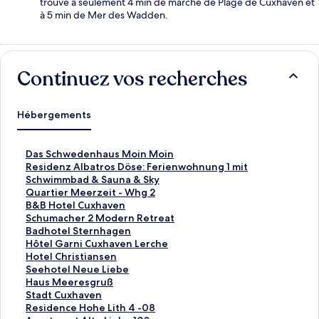
trouve à seulement 4 min de marche de Plage de Cuxhaven et
à 5 min de Mer des Wadden.
Continuez vos recherches
Hébergements
L
Das Schwedenhaus Moin Moin
i
L
Residenz Albatros Döse: Ferienwohnung 1 mit
e
i
Schwimmbad & Sauna & Sky
n
e
L
Quartier Meerzeit - Whg 2
o
n
i
L
B&B Hotel Cuxhaven
u
o
e
i
L
Schumacher 2 Modern Retreat
v
u
n
e
i
L
Badhotel Sternhagen
r
v
o
n
e
i
L
Hôtel Garni Cuxhaven Lerche
a
r
u
o
n
e
i
L
Hotel Christiansen
n
a
v
u
o
n
e
i
L
Seehotel Neue Liebe
t
n
r
v
u
o
n
e
i
L
Haus Meeresgruß
l
t
a
r
v
u
o
n
e
i
L
Stadt Cuxhaven
a
l
n
a
r
v
u
o
n
e
i
L
Residence Hohe Lith 4 -08