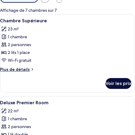
disponibles
pour
Affichage de 7 chambres sur 7
les
Afficher
Une chambre d’hôtel avec deux lits, un
7
Chambre Supérieure
chambres
toutes
23 m²
les
1 chambre
photos
pour
2 personnes
ce
2 lits 1 place
type
Wi-Fi gratuit
de
Plus
Plus de détails
chambre :
de
Chambre
détails
Voir les prix
sur
Supérieure
le
type
Afficher
Une chambre d’hôtel moderne avec un g
8
de
Deluxe Premier Room
toutes
chambre
22 m²
Chambre
les
Supérieure
1 chambre
photos
pour
2 personnes
ce
1 lit double