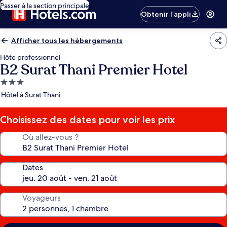
Passer à la section principale
Obtenir l’appli
Afficher tous les hébergements
Hôte professionnel
B2 Surat Thani Premier Hotel
Hébergement
3.0 étoiles
Hôtel à Surat Thani
Choisissez des dates pour voir les prix
Où allez-vous ?
Dates
Voyageurs