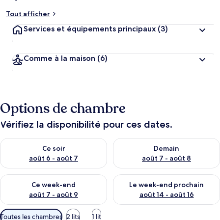
Tout afficher
Services et équipements principaux
(3)
Comme à la maison
(6)
Options de chambre
Vérifiez la disponibilité pour ces dates.
Vérifier la disponibilité pour ce soir août 6 - août 7
Vérifier la disponibilité pour 
Ce soir
Demain
août 6 - août 7
août 7 - août 8
Vérifier la disponibilité pour ce week-end août 7 - août 9
Vérifier la disponibilité pour 
Ce week-end
Le week-end prochain
août 7 - août 9
août 14 - août 16
Filtres
Toutes les chambres
2 lits
1 lit