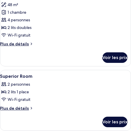
toutes
chambre
48 m²
Luxury
les
Premier
1 chambre
photos
Room
pour
4 personnes
ce
2 lits doubles
type
Wi-Fi gratuit
de
Plus
Plus de détails
chambre :
de
Presidential
détails
Voir les prix
sur
Suite
le
Room
type
Afficher
Coffres-forts dans les chambres, ridea
5
de
Superior Room
toutes
chambre
2 personnes
Presidential
les
Suite
2 lits 1 place
photos
Room
pour
Wi-Fi gratuit
ce
Plus
Plus de détails
type
de
détails
de
Voir les prix
sur
chambre :
le