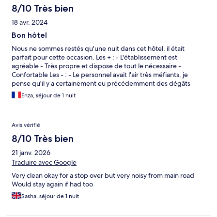
8/10 Très bien
18 avr. 2024
Bon hôtel
Nous ne sommes restés qu'une nuit dans cet hôtel, il était
parfait pour cette occasion. Les + : - L'établissement est
agréable - Très propre et dispose de tout le nécessaire -
Confortable Les - : - Le personnel avait l'air très méfiants, je
pense qu'il y a certainement eu précédemment des dégâts
causés par des clients, ce qui rend l'ambiance un peu spéciale.
Enza, séjour de 1 nuit
Avis vérifié
8/10 Très bien
21 janv. 2026
Traduire avec Google
Very clean okay for a stop over but very noisy from main road
Would stay again if had too
Sasha, séjour de 1 nuit