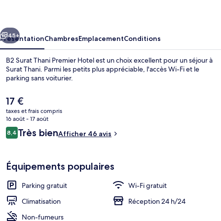
Thani
Premier
cédent
Suivant
Hotel
45+
Présentation
Chambres
Emplacement
Conditions
B2 Surat Thani Premier Hotel est un choix excellent pour un séjour à
Surat Thani. Parmi les petits plus appréciable, l'accès Wi-Fi et le
parking sans voiturier.
Le
17 €
prix
taxes et frais compris
actuel
16 août - 17 août
est
Avis
Très bien
8,4
Afficher 46 avis
de
8,4 sur 10
voyageurs
Coin salon dans le hall
17 €.
Équipements populaires
Parking gratuit
Wi-Fi gratuit
Climatisation
Réception 24 h/24
Non-fumeurs