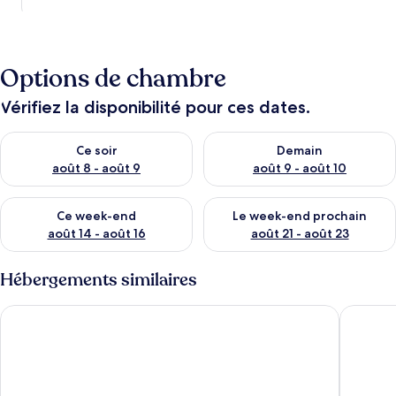
Options de chambre
Vérifiez la disponibilité pour ces dates.
Vérifier la disponibilité pour ce soir août 8 - août 9
Vérifier la disponibilité pour 
Ce soir
Demain
août 8 - août 9
août 9 - août 10
Vérifier la disponibilité pour ce week-end août 14 - août 16
Vérifier la disponibilité pour
Ce week-end
Le week-end prochain
août 14 - août 16
août 21 - août 23
Hébergements similaires
Hyatt Regency Aqaba Ayla Resort
Luxotel 