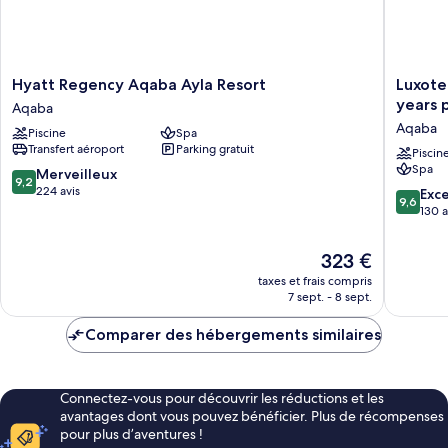
Hyatt
Luxotel
Hyatt Regency Aqaba Ayla Resort
Luxote
Regency
Aqaba
years 
Aqaba
Aqaba
Beach
Aqaba
Piscine
Spa
Ayla
Resort
Transfert aéroport
Parking gratuit
Resort
&
Piscin
Spa
Aqaba
Spa
9.2
Merveilleux
9,2
Only
sur
224 avis
9.6
Exc
9,6
15
10,
sur
130 a
years
Merveilleux,
10,
plus
224 avis
Exceptio
Le
323 €
Aqaba
130 avis
nouveau
taxes et frais compris
prix
7 sept. - 8 sept.
est
de
Comparer des hébergements similaires
323 €
Connectez-vous pour découvrir les réductions et les
avantages dont vous pouvez bénéficier. Plus de récompenses
pour plus d’aventures !