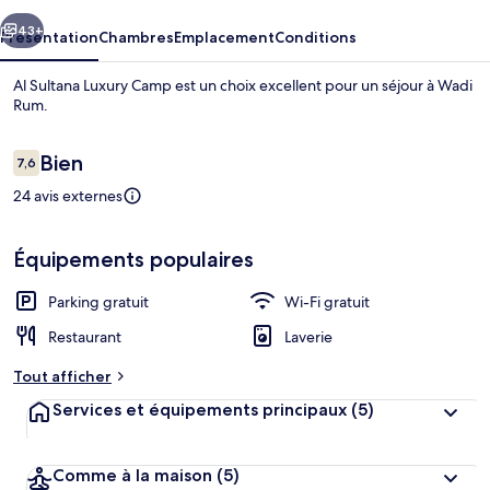
Camp
cédent
Suivant
43+
Présentation
Chambres
Emplacement
Conditions
Al Sultana Luxury Camp est un choix excellent pour un séjour à Wadi
Rum.
Avis
Bien
7,6
7,6 sur 10
voyageurs
24 avis externes
Équipements populaires
Chambre
Parking gratuit
Wi-Fi gratuit
Restaurant
Laverie
Tout afficher
Services et équipements principaux
(5)
Comme à la maison
(5)