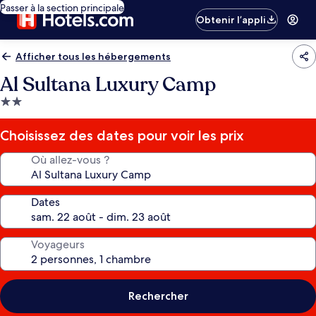
Passer à la section principale
Obtenir l’appli
Afficher tous les hébergements
Al Sultana Luxury Camp
Hébergement
2.0 étoiles
Choisissez des dates pour voir les prix
Où allez-vous ?
Dates
Voyageurs
Rechercher