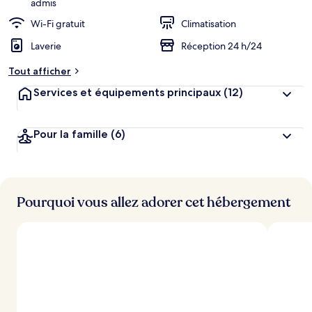
admis
r
Wi-Fi gratuit
Climatisation
g
e
Laverie
Réception 24 h/24
m
e
Tout afficher
n
t
Services et équipements principaux
(12)
s
l
Pour la famille
(6)
e
s
m
i
Pourquoi vous allez adorer cet hébergement
e
u
x
n
o
t
é
s