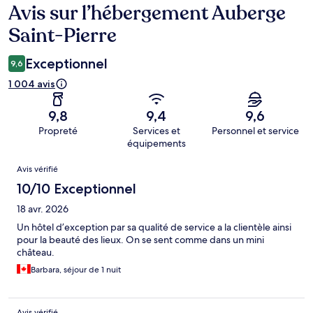
Avis sur l’hébergement Auberge
Avis
Saint-Pierre
Exceptionnel
9,6
1 004 avis
9,8
9,4
9,6
Propreté
Services et
Personnel et service
équipements
Avis
Avis vérifié
10/10 Exceptionnel
18 avr. 2026
Un hôtel d’exception par sa qualité de service a la clientèle ainsi
pour la beauté des lieux. On se sent comme dans un mini
château.
Barbara, séjour de 1 nuit
Avis vérifié