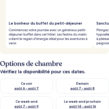
p
a
r
l
Le bonheur du buffet du petit-déjeuner
Sanctu
e
Commencez votre journée avec un généreux petit-
Plongez 
s
déjeuner buffet dans cet hôtel. Les festins du matin
hypoalle
créent le regain d’énergie idéal pour les aventures à
à platea
v
venir.
peignoir
o
y
a
g
Options de chambre
e
u
r
Vérifiez la disponibilité pour ces dates.
s
Vérifier la disponibilité pour ce soir août 6 - août 7
Vérifier la disponibilité pour 
Ce soir
Demain
août 6 - août 7
août 7 - août 8
Vérifier la disponibilité pour ce week-end août 7 - août 9
Vérifier la disponibilité pour 
Ce week-end
Le week-end prochain
août 7 - août 9
août 14 - août 16