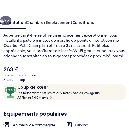
Pierre
cédent
Suivant
39+
Présentation
Chambres
Emplacement
Conditions
Auberge Saint-Pierre offre un emplacement exceptionnel, vous
installant à juste 5 minutes de marche de points d'intérêt comme
Quartier Petit Champlain et Fleuve Saint-Laurent. Petit plus
appréciable, vous profiterez de l'accès Wi-Fi gratuit et pourrez vous
adonner aux activités en tous genres proposées à proximité, parmi
lesquelles de la randonnée à pied ou à vélo, du ski de fond et du ski
alpin. Cet hôtel boutique se trouve également à moins de 10
Le
263 €
minutes à pied de Terminal de croisières de Québec et de Château
prix
taxes et frais compris
Frontenac. Le personnel attentionné et la présentation générale
actuel
31 août - 1 sept.
remportent un franc succès auprès des autres voyageurs.
Chambre Supérieure, 1 grand lit | Liter
est
Avis
9,6
Coup de cœur
de
voyageurs
L
sur
Les hébergements les mieux notés par les voyageurs
263 €.
e
Afficher 1 004 avis
10,
s
Coup
de
Équipements populaires
h
cœur
é
b
Animaux de compagnie
Parking
e