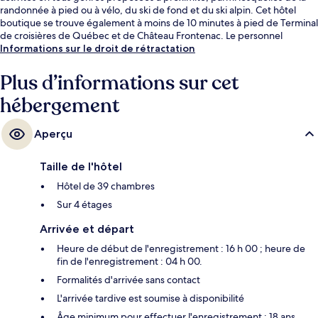
randonnée à pied ou à vélo, du ski de fond et du ski alpin. Cet hôtel
boutique se trouve également à moins de 10 minutes à pied de Terminal
de croisières de Québec et de Château Frontenac. Le personnel
attentionné et la présentation générale remportent un franc succès
Informations sur le droit de rétractation
auprès des autres voyageurs.
Plus d’informations sur cet
hébergement
Aperçu
Taille de l'hôtel
Hôtel de 39 chambres
Sur 4 étages
Arrivée et départ
Heure de début de l'enregistrement : 16 h 00 ; heure de
fin de l'enregistrement : 04 h 00.
Formalités d'arrivée sans contact
L'arrivée tardive est soumise à disponibilité
Âge minimum pour effectuer l'enregistrement : 18 ans