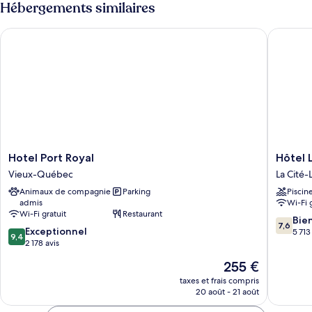
Hébergements similaires
grand
de
chambre
lit
Hotel Port Royal
Hôtel L
Suite,
et
1
1
grand
canapé-
lit
et
lit
1
canapé-
lit
Hotel
Hôtel
Hotel Port Royal
Hôtel 
Port
Le
Vieux-Québec
La Cité-
Royal
Concor
Animaux de compagnie
Parking
Piscin
Vieux-
Québec
admis
Wi-Fi 
Québec
La
Wi-Fi gratuit
Restaurant
Cité-
7.6
Bie
7,6
9.4
Exceptionnel
Limoilou
sur
5 713
9,4
sur
2 178 avis
10,
10,
Bien,
Le
255 €
Exceptionnel,
5 713 avi
nouveau
2 178 avis
taxes et frais compris
prix
20 août - 21 août
est