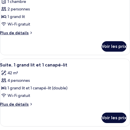
Classique,
1 chambre
photos
1
pour
2 personnes
grand
ce
lit
1 grand lit
type
Wi-Fi gratuit
de
Plus
Plus de détails
chambre :
de
Chambre
détails
Voir les prix
sur
Supérieure,
le
1
type
Afficher
Une chambre d’hôtel moderne comprenan
grand
4
de
Suite, 1 grand lit et 1 canapé-lit
toutes
lit
chambre
42 m²
Chambre
les
Supérieure,
4 personnes
photos
1
pour
1 grand lit et 1 canapé-lit (double)
grand
ce
lit
Wi-Fi gratuit
type
Plus
Plus de détails
de
de
chambre :
détails
Voir les prix
sur
Suite,
le
1
type