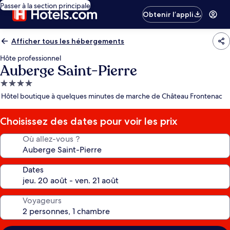
Passer à la section principale
Obtenir l’appli
Afficher tous les hébergements
Hôte professionnel
Auberge Saint-Pierre
Hébergement
4.0 étoiles
Hôtel boutique à quelques minutes de marche de Château Frontenac
Choisissez des dates pour voir les prix
Où allez-vous ?
Dates
Voyageurs