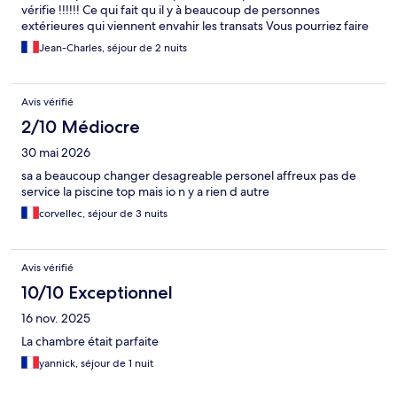
vérifie !!!!!! Ce qui fait qu il y à beaucoup de personnes
extérieures qui viennent envahir les transats Vous pourriez faire
une petite ronde pour voir ça de temps en temps Merci
Jean-Charles, séjour de 2 nuits
Avis vérifié
2/10 Médiocre
30 mai 2026
sa a beaucoup changer desagreable personel affreux pas de
service la piscine top mais io n y a rien d autre
corvellec, séjour de 3 nuits
Avis vérifié
10/10 Exceptionnel
16 nov. 2025
La chambre était parfaite
yannick, séjour de 1 nuit