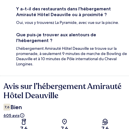
Y a-t-il des restaurants dans l'hébergement
Amirauté Hôtel Deauville ou à proximité ?
Oui, vous y trouverez La Pyramide, avec vue sur la piscine.
Que puis-je trouver aux alentours de
l'hébergement ?
L'hébergement Amirauté Hôtel Deauville se trouve sur la
promenade, à seulement 9 minutes de marche de Bowling de
Deauville et à 10 minutes de Pôle international du Cheval
Longines.
Avis sur l’hébergement Amirauté
Avis
Hôtel Deauville
Bien
7,6
605 avis
7,6
7,6
7,6