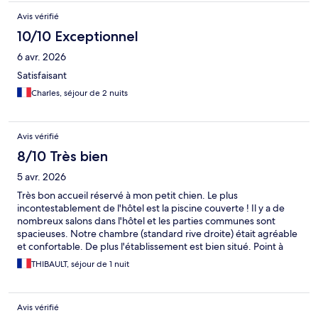
Avis vérifié
10/10 Exceptionnel
6 avr. 2026
Satisfaisant
Charles, séjour de 2 nuits
Avis vérifié
8/10 Très bien
5 avr. 2026
Très bon accueil réservé à mon petit chien. Le plus
incontestablement de l'hôtel est la piscine couverte ! Il y a de
nombreux salons dans l'hôtel et les parties communes sont
spacieuses. Notre chambre (standard rive droite) était agréable
et confortable. De plus l'établissement est bien situé. Point à
améliorer, le petit déjeuner n'est pas à la hauteur du prix
THIBAULT, séjour de 1 nuit
demandé.
Avis vérifié