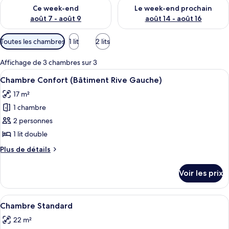
Vérifier la disponibilité pour ce week-end août 7 - août 9
Vérifier la disponibilité pour 
Ce week-end
Le week-end prochain
août 7 - août 9
août 14 - août 16
Filtres
Toutes les chambres
1 lit
2 lits
disponibles
pour
Affichage de 3 chambres sur 3
les
Afficher
Un lit bien fait, avec des draps blancs
5
Chambre Confort (Bâtiment Rive Gauche)
chambres
toutes
17 m²
les
1 chambre
photos
pour
2 personnes
ce
1 lit double
type
Plus
Plus de détails
de
de
chambre :
détails
Voir les prix
sur
Chambre
le
Confort
type
Afficher
Une chambre d’hôtel avec un grand lit
(Bâtiment
5
de
Chambre Standard
toutes
chambre
Rive
22 m²
Chambre
les
Gauche)