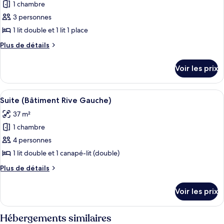
Confort
1 chambre
photos
(Bâtiment
pour
3 personnes
Rive
ce
Gauche)
1 lit double et 1 lit 1 place
type
Plus
Plus de détails
de
de
chambre :
détails
Voir les prix
sur
Chambre
le
Standard
type
Afficher
Une chambre d’hôtel dotée d’un grand 
5
de
Suite (Bâtiment Rive Gauche)
toutes
chambre
37 m²
Chambre
les
Standard
1 chambre
photos
pour
4 personnes
ce
1 lit double et 1 canapé-lit (double)
type
Plus
Plus de détails
de
de
chambre :
détails
Voir les prix
sur
Suite
le
(Bâtiment
type
Hébergements similaires
Rive
de