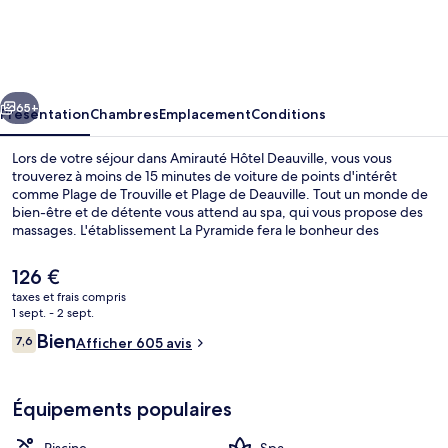
Hôtel
Deauville
cédent
Suivant
65+
Présentation
Chambres
Emplacement
Conditions
Lors de votre séjour dans Amirauté Hôtel Deauville, vous vous
trouverez à moins de 15 minutes de voiture de points d'intérêt
comme Plage de Trouville et Plage de Deauville. Tout un monde de
bien-être et de détente vous attend au spa, qui vous propose des
massages. L'établissement La Pyramide fera le bonheur des
gastronomes au moment du petit déjeuner et du dîner. Parmi les
autres petits avantages de cet hébergement figurent 4 des courts
Le
126 €
de tennis extérieurs, une piscine couverte et une piscine extérieure.
prix
taxes et frais compris
actuel
1 sept. - 2 sept.
Façade de l’hébergement
est
Avis
Bien
7,6
Afficher 605 avis
de
7,6 sur 10
voyageurs
126 €.
Équipements populaires