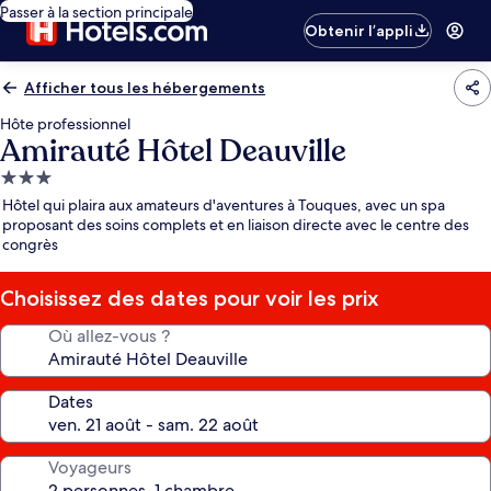
Passer à la section principale
Obtenir l’appli
Afficher tous les hébergements
Hôte professionnel
Amirauté Hôtel Deauville
Hébergement
3.0 étoiles
Hôtel qui plaira aux amateurs d'aventures à Touques, avec un spa
proposant des soins complets et en liaison directe avec le centre des
congrès
Choisissez des dates pour voir les prix
Où allez-vous ?
Dates
Voyageurs