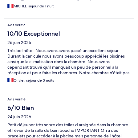
MICHEL, séjour de 1 nuit
Avis vérifié
10/10 Exceptionnel
26 juin 2026
Très bel hôtel. Nous avons avons passé un excellent séjour.
Durant la canicule nous avons beaucoup apprécié les piscines
ainsi que la climatisation dans la chambre. Nous avons
cependant trouvé qu'il manquait un peu de personnel à la
réception et pour faire les chambres. Notre chambre n'était pas
prête à 17h comme promis. Il est vraiment dommage qu'il n'y ait
Olivier, séjour de 3 nuits
pas eu de climatisation dans la salle du restaurant.
Avis vérifié
6/10 Bien
24 juin 2026
Petit déjeuner très sobre des toiles d araignée dans la chambre
et l évier de la salle de bain bouché IMPORTANT On a des
bracelets pour accéder à la piscine mais personne de l hôtel