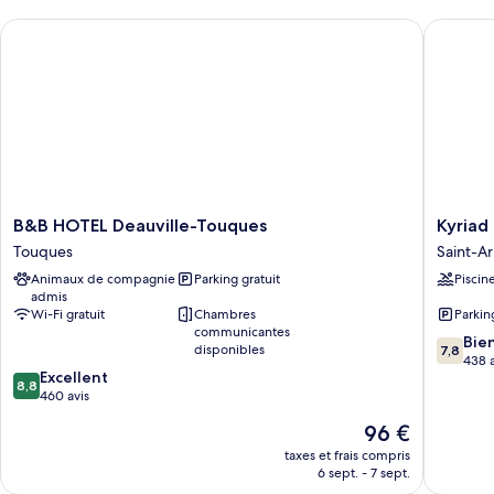
chambre
Gauche)
B&B HOTEL Deauville-Touques
Kyriad - 
Suite
(Bâtiment
Rive
Gauche)
B&B
Kyriad
B&B HOTEL Deauville-Touques
Kyriad 
HOTEL
-
Touques
Saint-Ar
Deauville-
Deauvill
Animaux de compagnie
Parking gratuit
Piscin
Touques
St
admis
Touques
Arnoult
Wi-Fi gratuit
Chambres
Parkin
Saint-
communicantes
7.8
Arnoult
Bie
disponibles
7,8
sur
438 a
8.8
Excellent
10,
8,8
sur
460 avis
Bien,
10,
438 avis
Le
96 €
Excellent,
nouveau
460 avis
taxes et frais compris
prix
6 sept. - 7 sept.
est