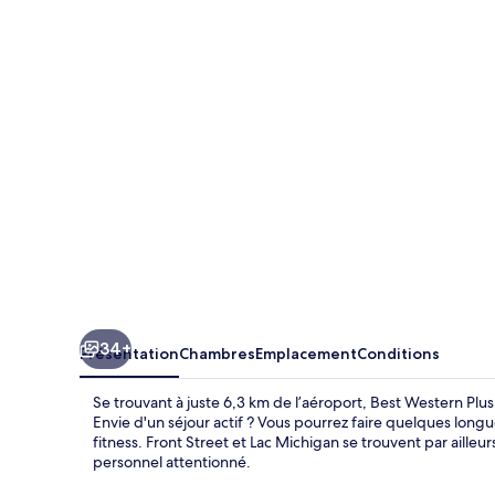
Western
Plus
Traverse
City
34+
Présentation
Chambres
Emplacement
Conditions
Se trouvant à juste 6,3 km de l’aéroport, Best Western Plus
Envie d'un séjour actif ? Vous pourrez faire quelques long
fitness. Front Street et Lac Michigan se trouvent par ailleu
personnel attentionné.