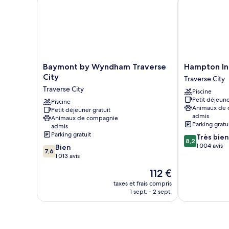
Queen
Bed,
Non-
Smoking,
Microwave,
Refrigerator,
Coffee
Baymont
Hampton
Baymont by Wyndham Traverse
Hampton In
Maker
by
Inn
City
Traverse City
Wyndham
Traverse
Traverse City
Piscine
Traverse
City
Petit déjeune
City
Piscine
Traverse
Animaux de
Petit déjeuner gratuit
Traverse
City
admis
Animaux de compagnie
City
Parking gratu
admis
Parking gratuit
8.2
Très bien
8,2
sur
1 004 avis
7.6
Bien
7,6
10,
sur
1 013 avis
Très
10,
Le
112 €
bien,
Bien,
nouveau
1 004 avis
1 013 avis
taxes et frais compris
prix
1 sept. - 2 sept.
est
de
112 €