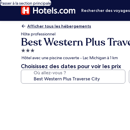
Passer à la section principale
Rechercher des voyage
Afficher tous les hébergements
Hôte professionnel
Best Western Plus Trav
Hébergement
3.0 étoiles
Hôtel avec une piscine couverte - Lac Michigan à 1 km
Choisissez des dates pour voir les prix
Où allez-vous ?
Galerie
photos
de
l’hébergement
Best