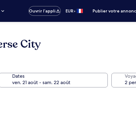
•
s
Ouvrir l’appli
EUR
Publier votre annon
erse City
Dates
Voya