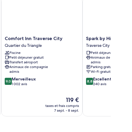
Comfort
Spark
Comfort Inn Traverse City
Spark by Hilton Trav
Inn
by
Quartier du Triangle
Traverse City
Traverse
Hilton
Piscine
Petit déjeuner gratuit
City
Traverse
Petit déjeuner gratuit
Animaux de compagnie
Quartier
City
Transfert aéroport
admis
du
Traverse
Animaux de compagnie
Parking gratuit
Triangle
City
admis
Wi-Fi gratuit
9.0
8.8
Merveilleux
Excellent
9,0
8,8
sur
sur
1 002 avis
240 avis
10,
10,
Merveilleux,
Excellent,
Le
119 €
1 002 avis
240 avis
u
nouveau
taxes et frais compris
tax
prix
7 sept. - 8 sept.
est
de
119 €