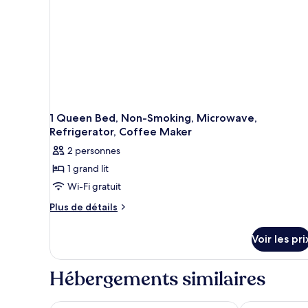
micro-
ondes
1 Queen Bed, Non-Smoking, Microwave,
Refrigerator, Coffee Maker
2 personnes
1 grand lit
Wi-Fi gratuit
Plus
Plus de détails
de
détails
Voir les pri
sur
le
type
Hébergements similaires
de
chambre
1
Baymont by Wyndham Traverse City
Hampton Inn T