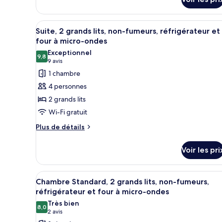
sur
lits,
le
non-
type
Afficher
Une chambre d’hôtel avec un gr
4
de
Suite, 2 grands lits, non-fumeurs, réfrigérateur et
fumeurs,
toutes
chambre
four à micro-ondes
four
Chambre
les
Exceptionnel
à
Standard,
9,8
photos
9,8 sur 10
(9 avis)
9 avis
2
micro-
pour
1 chambre
grands
ondes
ce
lits,
4 personnes
non-
type
2 grands lits
fumeurs,
de
four
Wi-Fi gratuit
chambre :
à
Plus
Suite,
Plus de détails
micro-
de
ondes
2
détails
grands
Voir les pri
sur
lits,
le
type
non-
Afficher
Une chambre d’hôtel avec deux 
4
de
Chambre Standard, 2 grands lits, non-fumeurs,
fumeurs,
toutes
chambre
réfrigérateur et four à micro-ondes
réfrigérateur
Suite,
les
Très bien
et
2
8,0
photos
8,0 sur 10
(2 avis)
2 avis
grands
four
pour