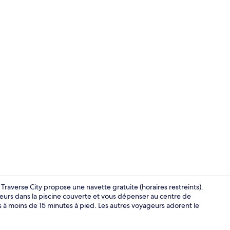
Petit déjeune
 Traverse City propose une navette gratuite (horaires restreints).
ueurs dans la piscine couverte et vous dépenser au centre de
rs à moins de 15 minutes à pied. Les autres voyageurs adorent le
Hall