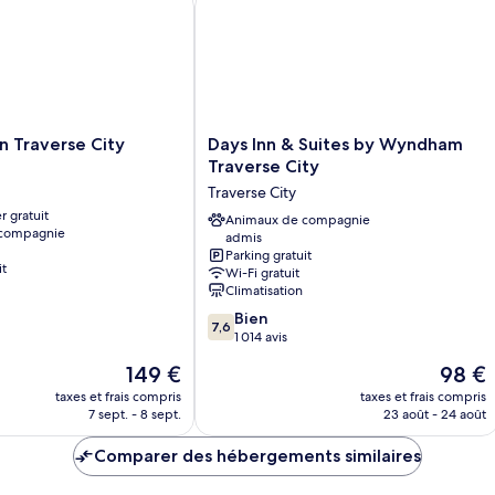
Days
n Traverse City
Days Inn & Suites by Wyndham
Inn
Traverse City
&
Traverse City
Suites
r gratuit
by
Animaux de compagnie
 compagnie
admis
Wyndham
Parking gratuit
Traverse
it
Wi-Fi gratuit
City
Climatisation
Traverse
7.6
Bien
City
7,6
sur
1 014 avis
10,
Le
Le
149 €
98 €
Bien,
nouveau
nouvea
1 014 avis
taxes et frais compris
taxes et frais compris
prix
prix
7 sept. - 8 sept.
23 août - 24 août
est
est
de
de
Comparer des hébergements similaires
149 €
98 €