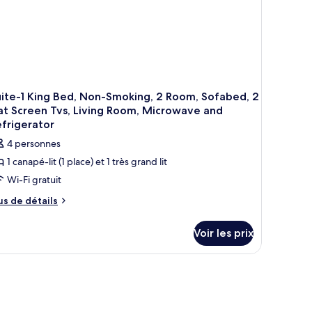
and
obilité
éduite
cessible
x
rsonnes
bilité
duite
ite-1 King Bed, Non-Smoking, 2 Room, Sofabed, 2
at Screen Tvs, Living Room, Microwave and
frigerator
4 personnes
1 canapé-lit (1 place) et 1 très grand lit
Wi-Fi gratuit
us
us de détails
e
tails
Voir les prix
r
pe
e
hambre
ite-