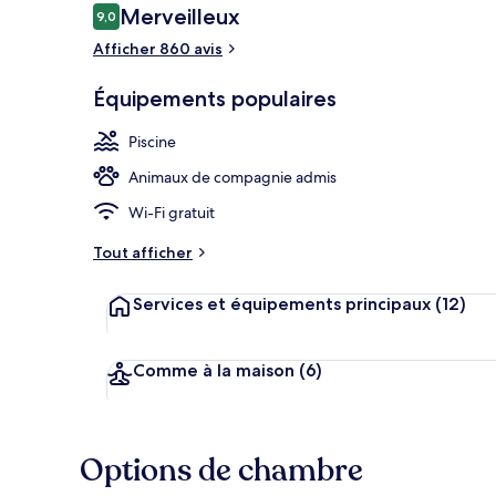
Avis
Merveilleux
9,0
9,0 sur 10
voyageurs
Afficher 860 avis
Extérieur
Équipements populaires
Piscine
Animaux de compagnie admis
Wi-Fi gratuit
Tout afficher
Services et équipements principaux
(12)
Comme à la maison
(6)
Options de chambre