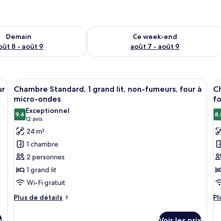
sponibilité pour demain août 8 - août 9
Vérifier la disponibilité pour ce week
Demain
Ce week-end
oût 8 - août 9
août 7 - août 9
lits, un bureau, une chaise, une télévision et une armoire.
Afficher
Une chambre d’hôtel avec un lit, une ar
A
4
ur
Chambre Standard, 1 grand lit, non-fumeurs, four à
Ch
toutes
t
micro-ondes
fo
les
le
Exceptionnel
9,4
8,
photos
p
9,4 sur 10
(12 avis)
12 avis
pour
p
24 m²
ce
c
1 chambre
type
t
2 personnes
de
d
1 grand lit
chambre :
c
Wi-Fi gratuit
Chambre
C
Standard,
S
Plus
Pl
Plus de détails
Pl
de
d
1
1
détails
dé
grand
t
x
Voir les prix