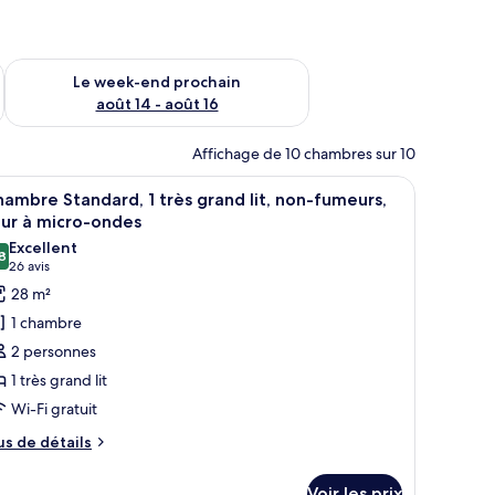
-end août 7 - août 9
Vérifier la disponibilité pour le week-end prochain août 14 - a
Le week-end prochain
août 14 - août 16
Affichage de 10 chambres sur 10
moire, une télévision et une salle de bain visible à travers une porte ouverte
fficher
Une chambre d’hôtel comprenant un lit, un bu
4
ambre Standard, 1 très grand lit, non-fumeurs,
outes
ur à micro-ondes
s
Excellent
8
hotos
8,8 sur 10
(26 avis)
26 avis
our
28 m²
e
1 chambre
ype
2 personnes
e
1 très grand lit
hambre :
Wi-Fi gratuit
hambre
tandard,
us
us de détails
e
tails
rès
Voir les prix