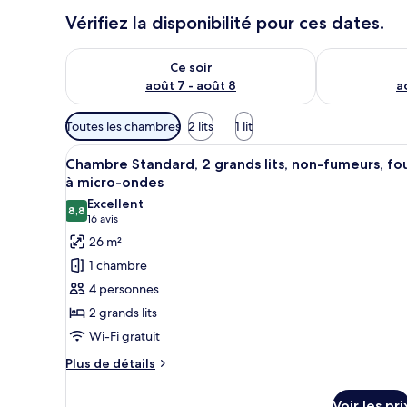
Vérifiez la disponibilité pour ces dates.
Vérifier la disponibilité pour ce soir août 7 - août 8
Vérifier la di
Ce soir
août 7 - août 8
a
Filtres
Toutes les chambres
2 lits
1 lit
disponibles
Afficher
Une chambre d’hôtel avec deux 
pour
4
Chambre Standard, 2 grands lits, non-fumeurs, fo
toutes
les
à micro-ondes
les
chambres
Excellent
8,8
photos
8,8 sur 10
(16 avis)
16 avis
pour
26 m²
ce
1 chambre
type
4 personnes
de
2 grands lits
chambre :
Wi-Fi gratuit
Chambre
Standard,
Plus
Plus de détails
de
2
détails
grands
Voir les pri