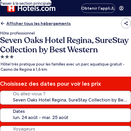
Passer à la section principale
Obtenir l’appli
Afficher tous les hébergements
Hôte professionnel
Seven Oaks Hotel Regina, SureStay
Collection by Best Western
Hébergement
3.0 étoiles
Hôtel très pratique pour les familles avec un parc aquatique gratuit -
Casino de Regina à 1,6 km
Choisissez des dates pour voir les prix
Où allez-vous ?
Dates
Voyageurs