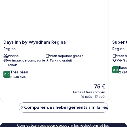
Days
Super
Days Inn by Wyndham Regina
Super 
Inn
8
Regina
Regina
by
by
Piscine
Petit déjeuner gratuit
Petit 
Wyndham
Wyndh
Animaux de compagnie
Parking gratuit
Wi-Fi 
Regina
Regina
admis
Regina
Regina
8.6
Exce
8,6
8.0
Très bien
sur
2 724
8,0
sur
2 308 avis
10,
10,
Excellen
Le
75 €
Très
2 724 av
nouveau
bien,
taxes et frais compris
prix
16 août - 17 août
2 308 avis
est
de
Comparer des hébergements similaires
75 €
Connectez-vous pour découvrir les réductions et les