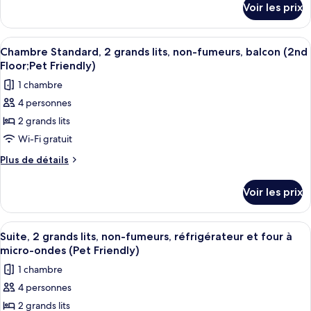
Chambre
Floor;Pet
Voir les prix
sur
Friendly)
Standard,
le
2
type
Afficher
Une chambre d’hôtel avec deux lits, u
5
grands
de
Chambre Standard, 2 grands lits, non-fumeurs, balcon (2nd
toutes
chambre
lits,
Floor;Pet Friendly)
Chambre
les
non-
1 chambre
Standard,
photos
fumeurs,
2
4 personnes
pour
grands
réfrigérateur
2 grands lits
ce
lits,
et
non-
type
Wi-Fi gratuit
four
fumeurs,
de
Plus
Plus de détails
à
réfrigérateur
chambre :
de
et
micro-
détails
Chambre
four
Voir les prix
ondes
sur
à
Standard,
(Pet
le
micro-
2
type
ondes
Friendly)
Afficher
Literie de qualité supérieure, bureau
6
grands
de
Suite, 2 grands lits, non-fumeurs, réfrigérateur et four à
(Pet
toutes
chambre
Friendly)
lits,
micro-ondes (Pet Friendly)
Chambre
les
non-
1 chambre
Standard,
photos
fumeurs,
2
4 personnes
pour
grands
balcon
2 grands lits
ce
lits,