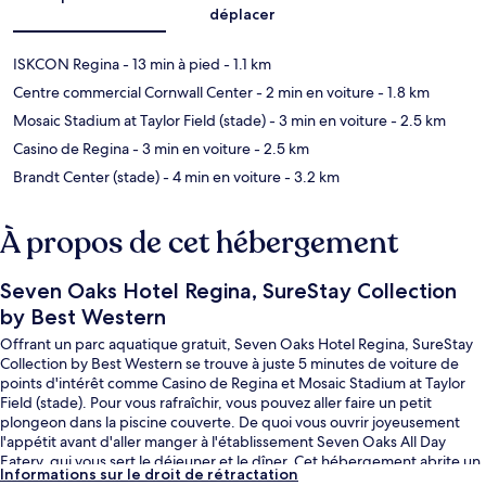
déplacer
ISKCON Regina
- 13 min à pied
- 1.1 km
Centre commercial Cornwall Center
- 2 min en voiture
- 1.8 km
Mosaic Stadium at Taylor Field (stade)
- 3 min en voiture
- 2.5 km
Casino de Regina
- 3 min en voiture
- 2.5 km
Brandt Center (stade)
- 4 min en voiture
- 3.2 km
À propos de cet hébergement
Seven Oaks Hotel Regina, SureStay Collection
by Best Western
Offrant un parc aquatique gratuit, Seven Oaks Hotel Regina, SureStay
Collection by Best Western se trouve à juste 5 minutes de voiture de
points d'intérêt comme Casino de Regina et Mosaic Stadium at Taylor
Field (stade). Pour vous rafraîchir, vous pouvez aller faire un petit
plongeon dans la piscine couverte. De quoi vous ouvrir joyeusement
l'appétit avant d'aller manger à l'établissement Seven Oaks All Day
Eatery, qui vous sert le déjeuner et le dîner. Cet hébergement abrite un
Informations sur le droit de rétractation
bar / salon et un bain à remous, tandis que, petit plus pratique, les