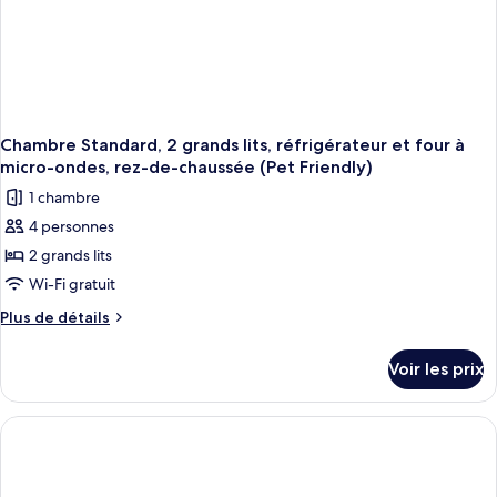
lit,
à
accessible
mobilité
aux
personnes
réduite
à
(Pet
mobilité
Friendly)
réduite
(Pet
Chambre Standard, 2 grands lits, réfrigérateur et four à
Friendly)
micro-ondes, rez-de-chaussée (Pet Friendly)
1 chambre
4 personnes
2 grands lits
Wi-Fi gratuit
Plus
Plus de détails
de
détails
Voir les prix
sur
le
type
de
chambre
Chambre
Standard,