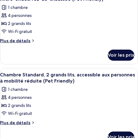
Suite,
les
réfrigérateur
1 chambre
plusieurs
photos
et
lits,
4 personnes
pour
non-
four
2 grands lits
ce
fumeurs,
à
réfrigérateur
type
Wi-Fi gratuit
micro-
et
de
Plus
Plus de détails
ondes
four
chambre :
de
à
(Pet
détails
Chambre
micro-
Voir les prix
Friendly)
sur
ondes
Standard,
le
(Pet
2
type
Friendly)
Afficher
Une chambre d’hôtel avec deux lits, u
6
grands
de
Chambre Standard, 2 grands lits, accessible aux personnes
toutes
chambre
lits,
à mobilité réduite (Pet Friendly)
Chambre
les
réfrigérateur
1 chambre
Standard,
photos
et
2
4 personnes
pour
grands
four
2 grands lits
ce
lits,
à
réfrigérateur
type
Wi-Fi gratuit
micro-
et
de
Plus
Plus de détails
ondes,
four
chambre :
de
à
rez-
détails
Chambre
micro-
Voir les prix