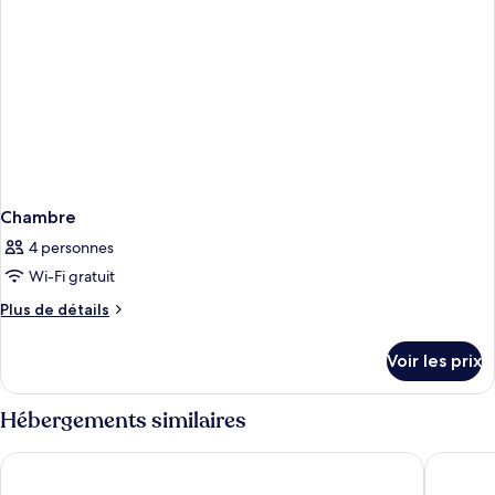
Chambre
4 personnes
Wi-Fi gratuit
Plus
Plus de détails
de
détails
Voir les prix
sur
le
type
Hébergements similaires
de
chambre
Days Inn by Wyndham Regina
Super 8
Chambre