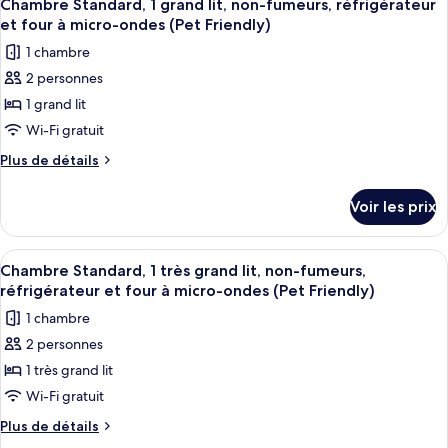
6
lits
de
Chambre Standard, 1 grand lit, non-fumeurs, réfrigérateur
toutes
chambre
doubles,
et four à micro-ondes (Pet Friendly)
Chambre
les
non-
1 chambre
Standard,
photos
fumeurs,
2
2 personnes
pour
lits
réfrigérateur
1 grand lit
ce
doubles,
et
non-
type
Wi-Fi gratuit
four
fumeurs,
de
Plus
Plus de détails
à
réfrigérateur
chambre :
de
et
micro-
détails
Chambre
four
Voir les prix
ondes
sur
à
Standard,
(Pet
le
micro-
1
type
ondes
Friendly)
Afficher
Une chambre d’hôtel avec un lit, un b
5
grand
de
Chambre Standard, 1 très grand lit, non-fumeurs,
(Pet
toutes
chambre
Friendly)
lit,
réfrigérateur et four à micro-ondes (Pet Friendly)
Chambre
les
non-
1 chambre
Standard,
photos
fumeurs,
1
2 personnes
pour
grand
réfrigérateur
1 très grand lit
ce
lit,
et
non-
type
Wi-Fi gratuit
four
fumeurs,
de
Plus
Plus de détails
à
réfrigérateur
chambre :
de
et