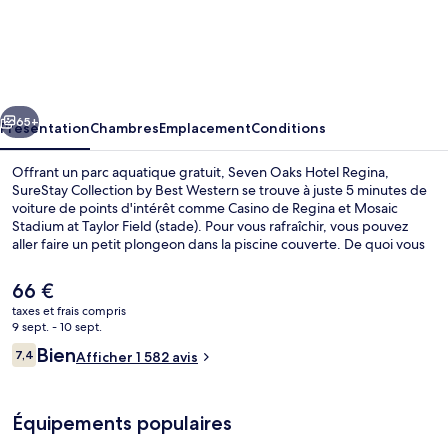
Seven
Oaks
Hotel
Regina,
cédent
Suivant
SureStay
65+
Présentation
Chambres
Emplacement
Conditions
Collection
Offrant un parc aquatique gratuit, Seven Oaks Hotel Regina,
by
SureStay Collection by Best Western se trouve à juste 5 minutes de
voiture de points d'intérêt comme Casino de Regina et Mosaic
Best
Stadium at Taylor Field (stade). Pour vous rafraîchir, vous pouvez
Western
aller faire un petit plongeon dans la piscine couverte. De quoi vous
ouvrir joyeusement l'appétit avant d'aller manger à l'établissement
Seven Oaks All Day Eatery, qui vous sert le déjeuner et le dîner. Cet
Le
66 €
hébergement abrite un bar / salon et un bain à remous, tandis que,
prix
taxes et frais compris
petit plus pratique, les chambres bénéficient d'un réfrigérateur et
actuel
9 sept. - 10 sept.
d'un micro-ondes. La piscine rafraîchissante et le personnel
Piscine couverte
est
Avis
attentionné remportent un franc succès auprès des autres
Bien
7,4
Afficher 1 582 avis
de
7,4 sur 10
voyageurs.
voyageurs
66 €.
Équipements populaires