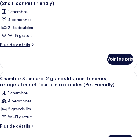
toutes
chambre
(Pet
grand
(2nd Floor;Pet Friendly)
Chambre
les
Friendly)
lit,
1 chambre
Standard,
photos
non-
1
4 personnes
pour
très
fumeurs,
2 lits doubles
ce
grand
balcon
lit,
type
Wi-Fi gratuit
(2nd
non-
de
Plus
Plus de détails
Floor;Pet
fumeurs,
chambre :
de
balcon
Friendly)
détails
Chambre
(2nd
Voir les prix
sur
Floor;Pet
Standard,
le
Friendly)
2
type
Afficher
Une chambre d’hôtel avec deux lits, u
5
lits
de
Chambre Standard, 2 grands lits, non-fumeurs,
toutes
chambre
doubles,
réfrigérateur et four à micro-ondes (Pet Friendly)
Chambre
les
non-
1 chambre
Standard,
photos
fumeurs,
2
4 personnes
pour
lits
balcon
2 grands lits
ce
doubles,
(2nd
non-
type
Wi-Fi gratuit
Floor;Pet
fumeurs,
de
Plus
Plus de détails
Friendly)
balcon
chambre :
de
(2nd
détails