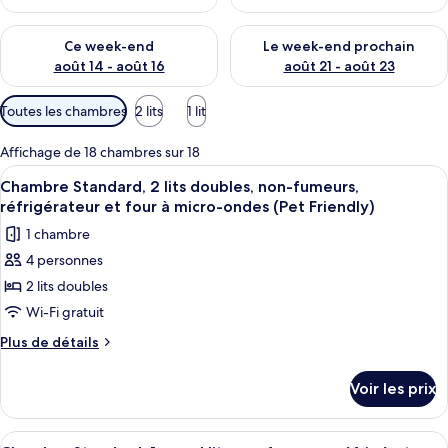
Vérifier la disponibilité pour ce week-end août 14 - août 16
Vérifier la disponibilité pour
Ce week-end
Le week-end prochain
août 14 - août 16
août 21 - août 23
Filtres
Toutes les chambres
2 lits
1 lit
disponibles
pour
Affichage de 18 chambres sur 18
les
Afficher
Une chambre d’hôtel avec deux lits, u
6
Chambre Standard, 2 lits doubles, non-fumeurs,
chambres
toutes
réfrigérateur et four à micro-ondes (Pet Friendly)
les
1 chambre
photos
4 personnes
pour
2 lits doubles
ce
type
Wi-Fi gratuit
de
Plus
Plus de détails
chambre :
de
détails
Chambre
Voir les prix
sur
Standard,
le
2
type
Afficher
Une chambre d’hôtel avec un lit, un b