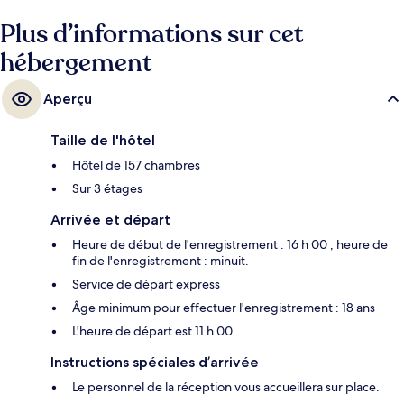
chambres bénéficient d'un réfrigérateur et d'un micro-ondes. La
Plus d’informations sur cet
piscine rafraîchissante et le personnel attentionné remportent un franc
succès auprès des autres voyageurs.
hébergement
Aperçu
Taille de l'hôtel
Hôtel de 157 chambres
Sur 3 étages
Arrivée et départ
Heure de début de l'enregistrement : 16 h 00 ; heure de
fin de l'enregistrement : minuit.
Service de départ express
Âge minimum pour effectuer l'enregistrement : 18 ans
L'heure de départ est 11 h 00
Instructions spéciales d’arrivée
Le personnel de la réception vous accueillera sur place.