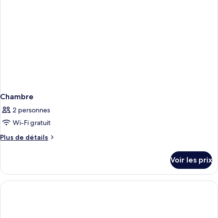
Chambre
2 personnes
Wi-Fi gratuit
Plus
Plus de détails
de
détails
Voir les prix
sur
le
type
de
chambre
Chambre