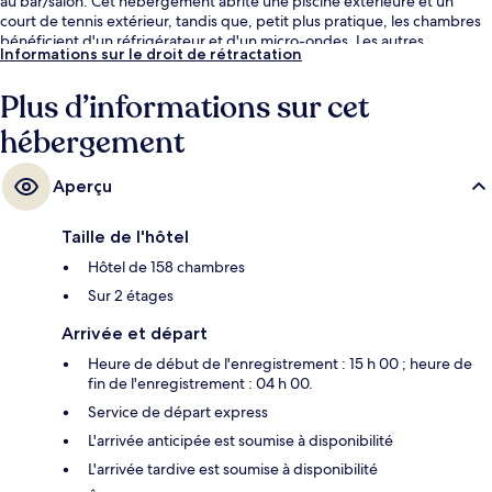
au bar/salon. Cet hébergement abrite une piscine extérieure et un
court de tennis extérieur, tandis que, petit plus pratique, les chambres
bénéficient d'un réfrigérateur et d'un micro-ondes. Les autres
Informations sur le droit de rétractation
voyageurs ne tarissent pas d'éloges en ce qui concerne le personnel
attentionné et le petit déjeuner.
Plus d’informations sur cet
hébergement
Aperçu
Taille de l'hôtel
Hôtel de 158 chambres
Sur 2 étages
Arrivée et départ
Heure de début de l'enregistrement : 15 h 00 ; heure de
fin de l'enregistrement : 04 h 00.
Service de départ express
L'arrivée anticipée est soumise à disponibilité
L'arrivée tardive est soumise à disponibilité