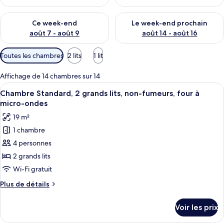
Vérifier la disponibilité pour ce week-end août 7 - août 9
Vérifier la disponibilité pour 
Ce week-end
Le week-end prochain
août 7 - août 9
août 14 - août 16
Filtres
Toutes les chambres
2 lits
1 lit
disponibles
pour
Affichage de 14 chambres sur 14
les
Afficher
Une chambre d’hôtel avec deux lits, un
5
Chambre Standard, 2 grands lits, non-fumeurs, four à
chambres
toutes
micro-ondes
les
19 m²
photos
1 chambre
pour
4 personnes
ce
type
2 grands lits
de
Wi-Fi gratuit
chambre :
Plus
Plus de détails
Chambre
de
Standard,
détails
Voir les prix
sur
2
le