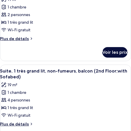
1
photos
fumeurs
très
1 chambre
pour
(with
grand
2 personnes
ce
lit,
Sofabed)
non-
type
1 très grand lit
fumeurs
de
Wi-Fi gratuit
(with
chambre :
Sofabed)
Plus
Plus de détails
Chambre
de
Standard,
détails
Voir les prix
sur
1
le
très
type
Afficher
Une chambre d’hôtel avec un grand lit
grand
10
de
Suite, 1 très grand lit, non-fumeurs, balcon (2nd Floor;with
toutes
chambre
lit,
Sofabed)
Chambre
les
non-
19 m²
Standard,
photos
fumeurs,
1
1 chambre
pour
réfrigérateur
très
4 personnes
ce
grand
et
lit,
type
1 très grand lit
four
non-
de
Wi-Fi gratuit
à
fumeurs,
chambre :
réfrigérateur
micro-
Plus
Plus de détails
Suite,
et
de
ondes