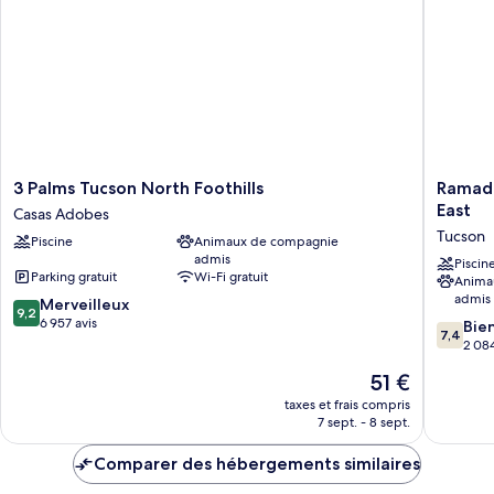
non-
2
fumeurs,
grands
coin
lits,
non-
cuisine
fumeurs,
coin
cuisine
3
Ramada
3 Palms Tucson North Foothills
Ramada
Palms
by
East
Casas Adobes
Tucson
Wyndh
Tucson
Piscine
Animaux de compagnie
North
Viscoun
admis
Foothills
Suites
Piscin
Parking gratuit
Wi-Fi gratuit
Anima
Casas
Tucson
admis
9.2
Adobes
Merveilleux
East
9,2
sur
6 957 avis
Tucson
7.4
Bie
7,4
10,
sur
2 084
Merveilleux,
10,
Le
51 €
6 957 avis
Bien,
nouveau
2 084 av
taxes et frais compris
prix
7 sept. - 8 sept.
est
de
Comparer des hébergements similaires
51 €