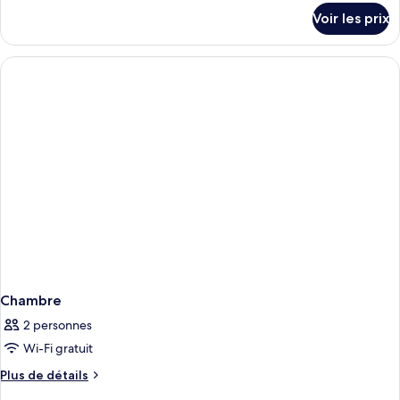
détails
Voir les prix
sur
le
type
de
chambre
Chambre
Chambre
2 personnes
Wi-Fi gratuit
Plus
Plus de détails
de