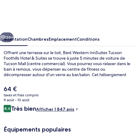
Best
Western
InnSuites
Tucson
cédent
Suivant
Foothills
126+
Présentation
Chambres
Emplacement
Conditions
Hotel
Offrant une terrasse sur le toit, Best Western InnSuites Tucson
&
Foothills Hotel & Suites se trouve à juste 5 minutes de voiture de
Tucson Mall (centre commercial). Vous pourrez vous relaxer dans le
Suites
bain à remous, vous dépenser au centre de fitness ou
décompresser autour d'un verre au bar/salon. Cet hébergement
abrite une piscine extérieure et un court de tennis extérieur, tandis
que, petit plus pratique, les chambres bénéficient d'un
Le
64 €
réfrigérateur et d'un micro-ondes. Les autres voyageurs ne tarissent
prix
taxes et frais compris
pas d'éloges en ce qui concerne le personnel attentionné et le petit
actuel
9 août - 10 août
déjeuner.
Suite, 2 grands lits, non-fumeurs, coin
est
Avis
Très bien
8,4
Afficher 1 847 avis
de
8,4 sur 10
voyageurs
64 €.
Équipements populaires