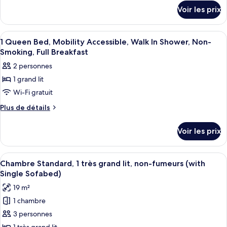
détails
Voir les prix
sur
le
type
Afficher
Une chambre d’hôtel avec un grand lit
8
de
1 Queen Bed, Mobility Accessible, Walk In Shower, Non-
toutes
chambre
Smoking, Full Breakfast
Chambre
les
2 personnes
photos
1 grand lit
pour
Wi-Fi gratuit
ce
type
Plus
Plus de détails
de
de
détails
chambre :
Voir les prix
sur
1
le
Queen
type
Afficher
Chambre Standard, 1 très grand lit, n
13
de
Bed,
Chambre Standard, 1 très grand lit, non-fumeurs (with
toutes
chambre
Single Sofabed)
Mobility
1
les
Accessible,
19 m²
Queen
photos
Walk
Bed,
1 chambre
pour
Mobility
In
3 personnes
ce
Accessible,
Shower,
Walk