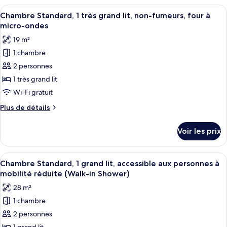
grands
type
Afficher
Une chambre d’hôtel avec un grand lit,
lits,
15
de
Chambre Standard, 1 très grand lit, non-fumeurs, four à
toutes
chambre
non-
micro-ondes
Chambre
les
fumeurs,
19 m²
Standard,
photos
four
2
1 chambre
pour
à
grands
2 personnes
ce
lits,
micro-
non-
type
1 très grand lit
ondes
fumeurs,
de
Wi-Fi gratuit
four
chambre :
à
Plus
Plus de détails
Chambre
micro-
de
ondes
Standard,
détails
Voir les prix
sur
1
le
très
type
Afficher
Une chambre d’hôtel avec un grand lit
grand
6
de
Chambre Standard, 1 grand lit, accessible aux personnes à
toutes
chambre
lit,
mobilité réduite (Walk-in Shower)
Chambre
les
non-
28 m²
Standard,
photos
fumeurs,
1
1 chambre
pour
four
très
2 personnes
ce
grand
à
lit,