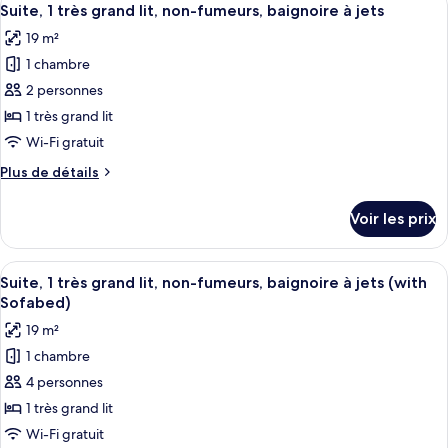
lit,
3
de
Suite, 1 très grand lit, non-fumeurs, baignoire à jets
toutes
chambre
accessible
19 m²
Suite,
les
aux
1
1 chambre
photos
personnes
très
pour
2 personnes
à
grand
ce
lit,
1 très grand lit
mobilité
accessible
type
réduite
Wi-Fi gratuit
aux
de
(Walk-
personnes
Plus
Plus de détails
chambre :
à
in
de
Suite,
mobilité
détails
Shower;with
Voir les prix
réduite
sur
1
Sofabed)
(Walk-
le
très
in
type
Afficher
Suite, 1 très grand lit, non-fumeurs, b
grand
Shower;with
18
de
Suite, 1 très grand lit, non-fumeurs, baignoire à jets (with
toutes
Sofabed)
lit,
chambre
Sofabed)
Suite,
les
non-
19 m²
1
photos
fumeurs,
très
1 chambre
pour
baignoire
grand
4 personnes
ce
lit,
à
non-
type
1 très grand lit
jets
fumeurs,
de
Wi-Fi gratuit
baignoire