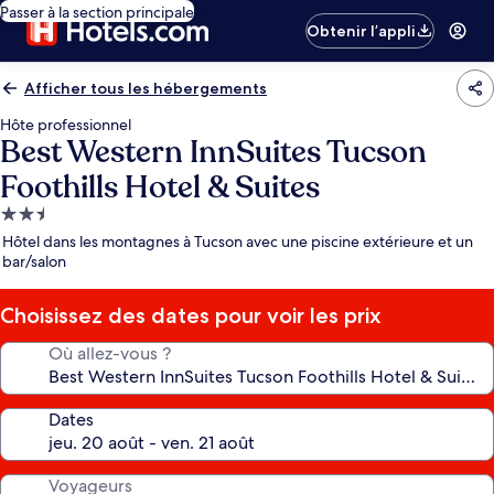
Passer à la section principale
Obtenir l’appli
Afficher tous les hébergements
Hôte professionnel
Best Western InnSuites Tucson
Foothills Hotel & Suites
Hébergement
2.5 étoiles
Hôtel dans les montagnes à Tucson avec une piscine extérieure et un
bar/salon
Choisissez des dates pour voir les prix
Où allez-vous ?
Dates
Voyageurs