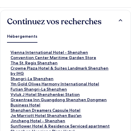
Continuez vos recherches
Hébergements
L
Vienna International Hotel - Shenzhen
i
Convention Center Maritime Garden Store
e
L
The St. Regis Shenzhen
n
i
L
Crowne Plaza Hotel & Suites Landmark Shenzhen
o
e
i
by IHG
u
n
e
L
Shangri-La Shenzhen
v
o
n
i
L
Ym Gold Olives Harmony International Hotel
r
u
o
e
i
L
Futian Shangri-La Shenzhen
a
v
u
n
e
i
L
Vyluk J Hotel Shenzhenbei Station
n
r
v
o
n
e
i
L
Greentree Inn Guangdong Shenzhen Dongmen
t
a
r
u
o
n
e
i
Business Hotel
l
n
a
v
u
o
n
e
L
Shenzhen Dreamers Capsule Hotel
a
t
n
r
v
u
o
n
i
L
Jw Marriott Hotel Shenzhen Bao'an
p
l
t
a
r
v
u
o
e
i
L
Jincheng Hotel - Shenzhen
a
a
l
n
a
r
v
u
n
e
i
L
Sunflower Hotel & Residence Serviced apartment