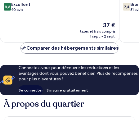
de
8.6
7.4
Excellent
Bie
8,6
7,4
Longgang
sur
sur
40 avis
81 av
10,
10,
Excellent,
Bien,
Le
37 €
40 avis
81 avis
nouveau
taxes et frais compris
prix
1 sept. - 2 sept.
est
de
Comparer des hébergements similaires
37 €
Connectez-vous pour découvrir les réductions et les
avantages dont vous pouvez bénéficier. Plus de récompenses
pour plus d’aventures !
Se connecter
S’inscrire gratuitement
À propos du quartier