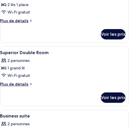
Room
2 lits 1 place
photos
pour
Wi-Fi gratuit
ce
Plus
Plus de détails
type
de
détails
de
Voir les prix
sur
chambre :
le
Business
type
Afficher
Chambre
5
Room
de
Superior Double Room
toutes
chambre
(2
2 personnes
Business
les
beds)
Room
1 grand lit
photos
(2
pour
Wi-Fi gratuit
beds)
ce
Plus
Plus de détails
type
de
détails
de
Voir les prix
sur
chambre :
le
Superior
type
Afficher
Chambre
6
Double
de
Business suite
toutes
chambre
Room
2 personnes
Superior
les