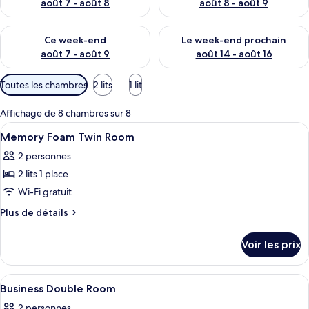
août 7 - août 8
août 8 - août 9
Vérifier la disponibilité pour ce week-end août 7 - août 9
Vérifier la disponibilité pour 
Ce week-end
Le week-end prochain
août 7 - août 9
août 14 - août 16
Filtres
Toutes les chambres
2 lits
1 lit
disponibles
pour
Affichage de 8 chambres sur 8
les
Afficher
Chambre
7
Memory Foam Twin Room
chambres
toutes
2 personnes
les
2 lits 1 place
photos
pour
Wi-Fi gratuit
ce
Plus
Plus de détails
type
de
détails
de
Voir les prix
sur
chambre :
le
Memory
type
Afficher
Chambre
9
Foam
de
Business Double Room
toutes
chambre
Twin
2 personnes