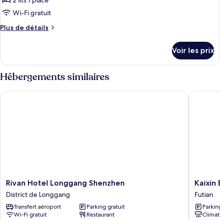
2 lits 1 place
photos
Room
Foam
pour
Wi-Fi gratuit
Queen
ce
Room
Plus
Plus de détails
type
de
détails
de
Voir les prix
sur
chambre :
le
Guestroom
type
Hébergements similaires
(2
de
chambre
beds)
Rivan Hotel Longgang Shenzhen
Kaixin E
Guestroom
(2
beds)
Rivan
Kaixin
Rivan Hotel Longgang Shenzhen
Kaixin
Hotel
Express
District de Longgang
Futian
Longgang
Hotel
Transfert aéroport
Parking gratuit
Parkin
Shenzhen
Futian
Wi-Fi gratuit
Restaurant
Climat
District