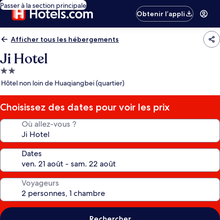
Passer à la section principale
Obtenir l’appli
Afficher tous les hébergements
Ji Hotel
Hébergement
2.0 étoiles
Hôtel non loin de Huaqiangbei (quartier)
Choisissez des dates pour voir les prix
Où allez-vous ?
Dates
Voyageurs
Rechercher