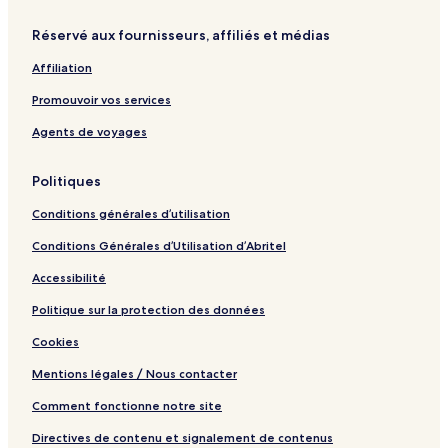
r
i
a
e
r
a
N
M
n
r
l
a
n
a
Réservé aux fournisseurs, affiliés et médias
a
e
t
n
b
n
r
s
m
c
y
s
Affiliation
i
s
e
h
I
h
t
H
n
H
a
Promouvoir vos services
i
o
t
G
n
m
t
Agents de voyages
e
e
G
l
Politiques
a
r
Conditions générales d’utilisation
d
e
Conditions Générales d’Utilisation d’Abritel
n
S
Accessibilité
t
o
Politique sur la protection des données
r
Cookies
e
Mentions légales / Nous contacter
Comment fonctionne notre site
Directives de contenu et signalement de contenus