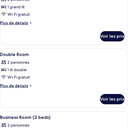
Memory
les
Room
Foam
1 grand lit
photos
Twin
pour
Wi-Fi gratuit
Room
ce
Plus
Plus de détails
type
de
détails
de
Voir les prix
sur
chambre :
le
Business
type
Afficher
Chambre
5
Double
de
Double Room
toutes
chambre
Room
2 personnes
Business
les
Double
1 lit double
photos
Room
pour
Wi-Fi gratuit
ce
Plus
Plus de détails
type
de
détails
de
Voir les prix
sur
chambre :
le
Double
type
Afficher
Chambre
3
Room
de
Business Room (2 beds)
toutes
chambre
2 personnes
Double
les