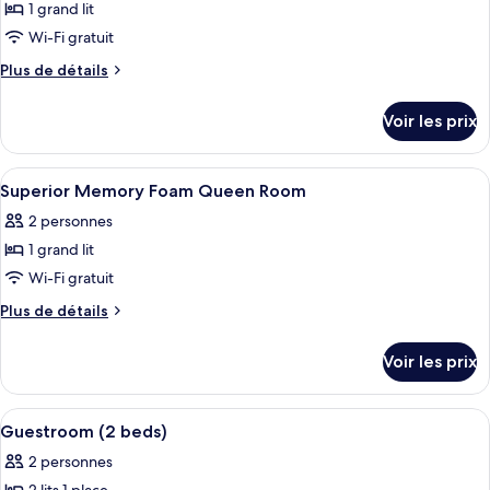
Double
1 grand lit
photos
Room
pour
Wi-Fi gratuit
ce
Plus
Plus de détails
type
de
détails
de
Voir les prix
sur
chambre :
le
Business
type
Afficher
Chambre
4
suite
de
Superior Memory Foam Queen Room
toutes
chambre
2 personnes
Business
les
suite
1 grand lit
photos
pour
Wi-Fi gratuit
ce
Plus
Plus de détails
type
de
détails
de
Voir les prix
sur
chambre :
le
Superior
type
Afficher
Chambre
5
Memory
de
Guestroom (2 beds)
toutes
chambre
Foam
2 personnes
Superior
les
Queen
Memory