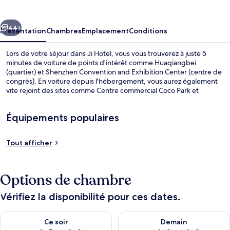
cédent
Suivant
44+
Présentation
Chambres
Emplacement
Conditions
Lors de votre séjour dans Ji Hotel, vous vous trouverez à juste 5
minutes de voiture de points d'intérêt comme Huaqiangbei
(quartier) et Shenzhen Convention and Exhibition Center (centre de
congrès). En voiture depuis l'hébergement, vous aurez également
vite rejoint des sites comme Centre commercial Coco Park et
Dongmen Pedestrian Street (zone commerçante). Les transports
publics se situent à une courte distance à pied : Station de métro
Équipements populaires
Huaqiang South est à 5 min et Station Huaqiang Road, à 13 min.
Chambre
Tout afficher
Options de chambre
Vérifiez la disponibilité pour ces dates.
Vérifier la disponibilité pour ce soir août 7 - août 8
Vérifier la disponibilité pour 
Ce soir
Demain