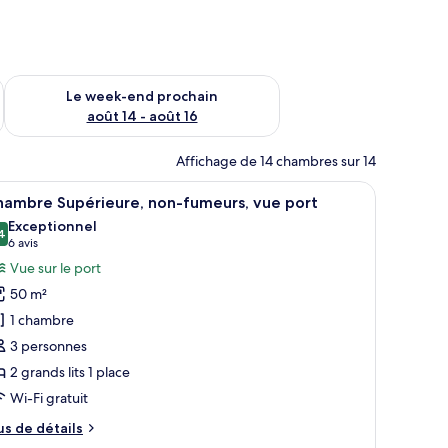
-end août 7 - août 9
Vérifier la disponibilité pour le week-end prochain août 14 - a
Le week-end prochain
août 14 - août 16
Affichage de 14 chambres sur 14
table basse et un verre de vin.
fficher
Une table à manger avec un vase en verre, un sa
10
hambre Supérieure, non-fumeurs, vue port
outes
Exceptionnel
s
4
9,4 sur 10
(6 avis)
6 avis
hotos
Vue sur le port
our
50 m²
e
1 chambre
ype
3 personnes
e
2 grands lits 1 place
hambre :
hambre
Wi-Fi gratuit
upérieure,
us
us de détails
on-
e