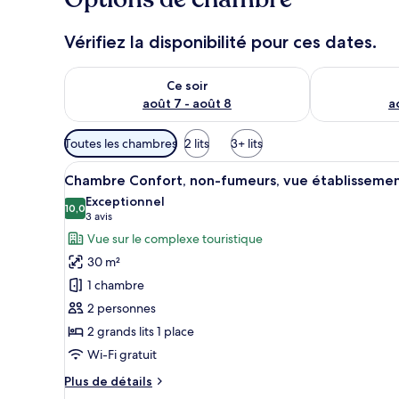
e
u
Vérifiez la disponibilité pour ces dates.
x
Vérifier la disponibilité pour ce soir août 7 - août 8
Vérifier la di
n
Ce soir
o
août 7 - août 8
a
t
é
Filtres
s
Toutes les chambres
2 lits
3+ lits
disponibles
Afficher
Une chambre d’hôtel avec un gr
pour
p
5
Chambre Confort, non-fumeurs, vue établisseme
toutes
a
les
Exceptionnel
r
les
10,0
chambres
10,0 sur 10
(3 avis)
3 avis
photos
l
Vue sur le complexe touristique
pour
e
30 m²
s
ce
1 chambre
type
v
2 personnes
de
o
2 grands lits 1 place
chambre :
y
a
Chambre
Wi-Fi gratuit
g
Confort,
Plus
Plus de détails
e
non-
de
u