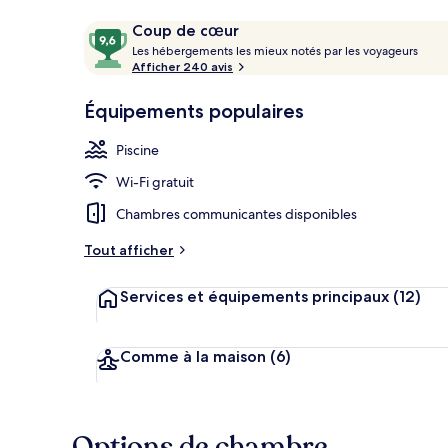
Avis
9,6
Coup de cœur
voyageurs
L
sur
Les hébergements les mieux notés par les voyageurs
e
Afficher 240 avis
10,
Suite, non-fu
s
Coup
Équipements populaires
de
h
cœur
é
Piscine
b
e
Wi-Fi gratuit
r
g
Chambres communicantes disponibles
e
m
Tout afficher
e
n
Services et équipements principaux
(12)
t
s
l
Comme à la maison
(6)
e
s
m
Options de chambre
i