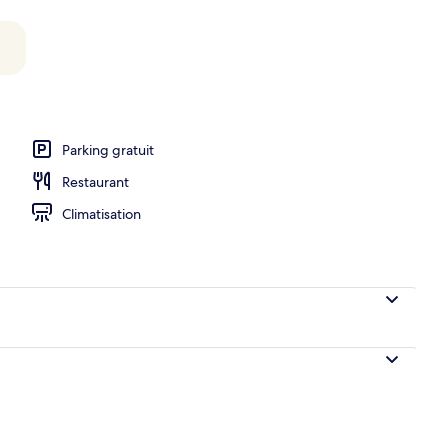
meurs (MB Suite) | Coffres-forts dans les chambres, rideaux occultants
Parking gratuit
Restaurant
Climatisation