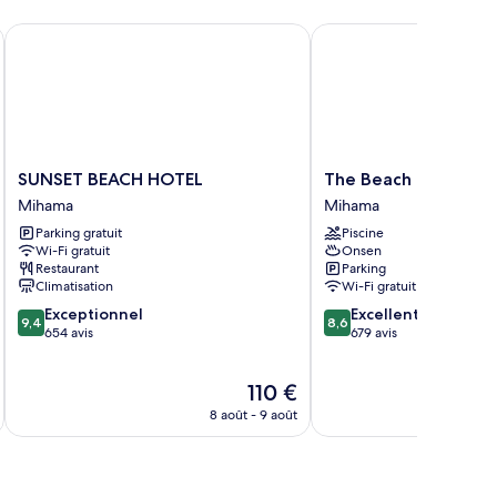
SUNSET BEACH HOTEL
The Beach Tower Okin
SUNSET
The
SUNSET BEACH HOTEL
The Beach Tower O
BEACH
Beach
Mihama
Mihama
HOTEL
Tower
Parking gratuit
Piscine
Mihama
Okinawa
Wi-Fi gratuit
Onsen
Mihama
Restaurant
Parking
Climatisation
Wi-Fi gratuit
9.4
8.6
Exceptionnel
Excellent
9,4
8,6
sur
sur
654 avis
679 avis
10,
10,
Exceptionnel,
Excellent,
Le
110 €
654 avis
679 avis
nouveau
8 août - 9 août
prix
est
de
110 €