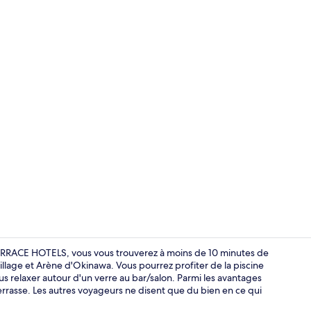
Chambre Supé
RRACE HOTELS, vous vous trouverez à moins de 10 minutes de
illage et Arène d'Okinawa. Vous pourrez profiter de la piscine
ous relaxer autour d'un verre au bar/salon. Parmi les avantages
Entrée intér
terrasse. Les autres voyageurs ne disent que du bien en ce qui