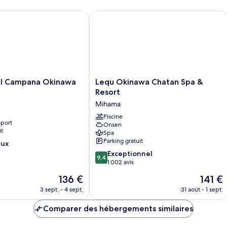
chambre
Chambre
 Campana Okinawa
Lequ Okinawa Chatan Spa & Resort
Lequ
el Campana Okinawa
Lequ Okinawa Chatan Spa &
Okinawa
Resort
Chatan
Mihama
Spa
&
Piscine
oport
Onsen
Resort
it
Spa
Mihama
Parking gratuit
eux
9.4
Exceptionnel
9,4
sur
1 002 avis
10,
Le
Le
136 €
141 €
Exceptionnel,
nouveau
nouveau
1 002 avis
3 sept. - 4 sept.
31 août - 1 sept.
prix
prix
est
est
Comparer des hébergements similaires
de
de
136 €
141 €