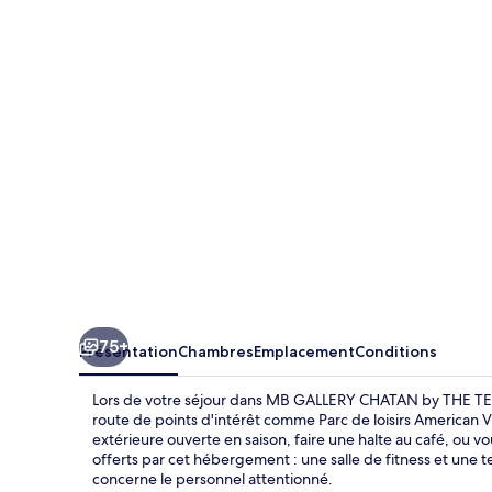
GALLERY
CHATAN
by
THE
TERRACE
HOTELS
75+
Présentation
Chambres
Emplacement
Conditions
Lors de votre séjour dans MB GALLERY CHATAN by THE TE
route de points d'intérêt comme Parc de loisirs American V
extérieure ouverte en saison, faire une halte au café, ou v
offerts par cet hébergement : une salle de fitness et une 
concerne le personnel attentionné.