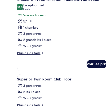
toutes
chambre
Exceptionnel
Chambre
les
10,0
10,0 sur 10
(2 avis)
2 avis
Supérieure,
photos
Vue sur l’océan
non-
pour
fumeurs,
57 m²
ce
vue
1 chambre
océan
type
3 personnes
de
2 grands lits 1 place
chambre :
Chambre
Wi-Fi gratuit
«
Plus
Plus de détails
Premier
de
détails
»,
Voir les pri
sur
non-
le
fumeurs,
type
Afficher
Coin séjour
vue
1
de
Superior Twin Room Club Floor
toutes
chambre
océan
3 personnes
Chambre
les
«
2 lits 1 place
photos
Premier
pour
Wi-Fi gratuit
»,
ce
non-
Plus
Plus de détails