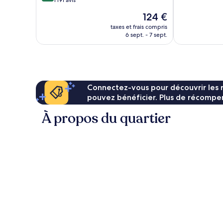
sur
1 191 avis
Très
10,
bien,
Le
124 €
Merveilleux,
1 005 avis
nouveau
1 191 avis
taxes et frais compris
prix
6 sept. - 7 sept.
est
de
124 €
Connectez-vous pour découvrir les 
pouvez bénéficier. Plus de récompen
À propos du quartier