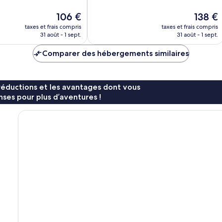
Merveilleux,
1 003 avis
Le
Le
106 €
138 €
nouveau
nouveau
taxes et frais compris
taxes et frais compris
prix
prix
31 août - 1 sept.
31 août - 1 sept.
est
est
de
de
Comparer des hébergements similaires
106 €
138 €
réductions et les avantages dont vous
ses pour plus d’aventures !