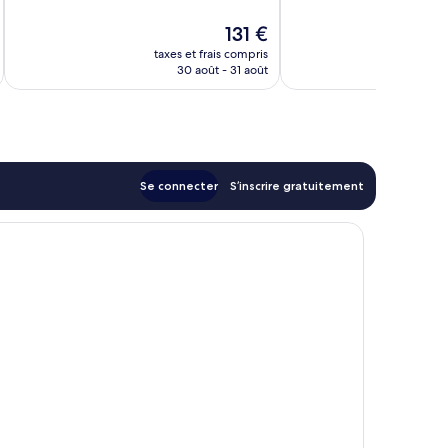
Excellent,
10,
840 avis
Bien,
Le
131 €
1 001 avis
nouveau
taxes et frais compris
tax
prix
30 août - 31 août
est
de
131 €
Se connecter
S’inscrire gratuitement