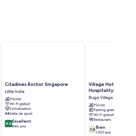
Citadines Rochor Singapore
Village Hotel Bugis by 
Citadines
Village
Citadines Rochor Singapore
Village Hotel Bugis b
Rochor
Hotel
Hospitality
Little India
Singapore
Bugis
Bugis Village
Piscine
Little
by
Wi-Fi gratuit
India
Far
Piscine
Climatisation
Parking gratuit
East
Salle de sport
Wi-Fi gratuit
Hospitality
Restaurant
8.8
Excellent
Bugis
8,8
sur
840 avis
7.8
Village
Bien
7,8
10,
sur
1 001 avis