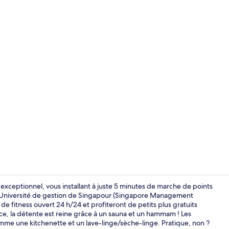
Site d’intérêt
xceptionnel, vous installant à juste 5 minutes de marche de points
 Université de gestion de Singapour (Singapore Management
e fitness ouvert 24 h/24 et profiteront de petits plus gratuits
Studio Delux
ace, la détente est reine grâce à un sauna et un hammam ! Les
mme une kitchenette et un lave-linge/sèche-linge. Pratique, non ?