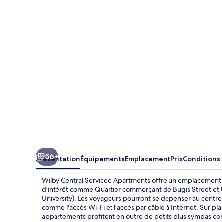
Central
Serviced
Apartments
56+
Présentation
Équipements
Emplacement
Prix
Conditions
Wilby Central Serviced Apartments offre un emplacement e
d'intérêt comme Quartier commerçant de Bugis Street et
University). Les voyageurs pourront se dépenser au centre d
comme l'accès Wi-Fi et l'accès par câble à Internet. Sur pl
appartements profitent en outre de petits plus sympas co