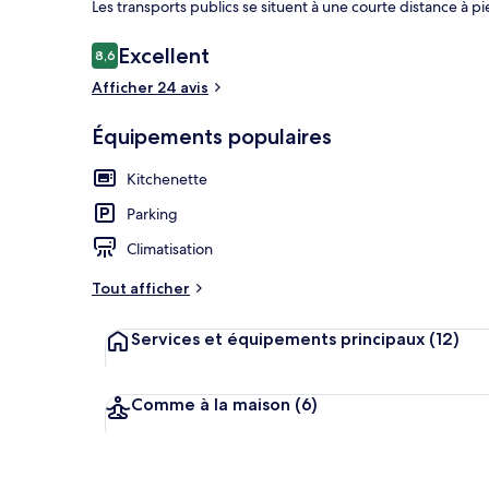
Les transports publics se situent à une courte distance à pi
Avis
Excellent
8,6
8,6 sur 10
voyageurs
Afficher 24 avis
Conciergerie
Équipements populaires
Kitchenette
Parking
Climatisation
Tout afficher
Services et équipements principaux
(12)
Comme à la maison
(6)