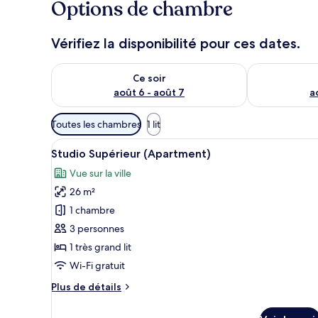
Options de chambre
Vérifiez la disponibilité pour ces dates.
Vérifier la disponibilité pour ce soir août 6 - août 7
Vérifier la di
Ce soir
août 6 - août 7
a
Filtres
Toutes les chambres
1 lit
disponibles
Afficher
Une chambre d’hôtel avec un gr
pour
12
Studio Supérieur (Apartment)
toutes
les
Vue sur la ville
les
chambres
26 m²
photos
pour
1 chambre
ce
3 personnes
type
1 très grand lit
de
Wi-Fi gratuit
chambre :
Plus
Plus de détails
Studio
de
Supérieur
détails