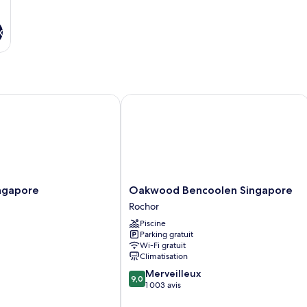
x
gapore
Oakwood Bencoolen Singapore
Oakwood
ingapore
Oakwood Bencoolen Singapore
Bencoolen
Rochor
Singapore
Piscine
Rochor
Parking gratuit
Wi-Fi gratuit
Climatisation
9.0
Merveilleux
9,0
sur
1 003 avis
10,