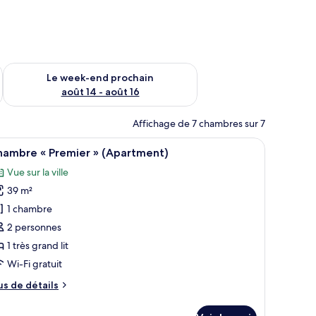
-end août 7 - août 9
Vérifier la disponibilité pour le week-end prochain août 14 - a
Le week-end prochain
août 14 - août 16
Affichage de 7 chambres sur 7
accroché au mur.
, une table de chevet, un bureau, une chaise, un lave-linge, un four à micro
fficher
Une chambre d’hôtel moderne avec un grand li
10
hambre « Premier » (Apartment)
outes
Vue sur la ville
s
39 m²
hotos
our
1 chambre
e
2 personnes
ype
1 très grand lit
e
Wi-Fi gratuit
hambre :
us
us de détails
hambre
e
tails