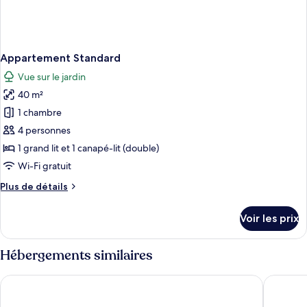
Appartement Standard
Vue sur le jardin
40 m²
1 chambre
4 personnes
1 grand lit et 1 canapé-lit (double)
Wi-Fi gratuit
Plus
Plus de détails
de
détails
Voir les prix
sur
le
type
Hébergements similaires
de
chambre
&REPEAT Köln Airport
Essential
Appartement
Standard