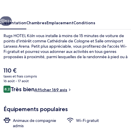
Köln
cédent
Suivant
82+
Présentation
Chambres
Emplacement
Conditions
Rugs HOTEL Köln vous installe à moins de 15 minutes de voiture de
points d'intérêt comme Cathédrale de Cologne et Salle omnisport
Lanxess Arena. Petit plus appréciable, vous profiterez de l'accès Wi-
Fi gratuit et pourrez vous adonner aux activités en tous genres
proposées à proximité, parmi lesquelles de la randonnée à pied ou à
vélo. Au menu des petits plus offerts sur place, on trouve un bar /
salon, une terrasse et un jardin. Sympa non ? Les autres voyageurs
Le
110 €
adorent le personnel attentionné. Les transports publics se situent à
prix
taxes et frais compris
une courte distance à pied : Arrêt de tram Rodenkirchen est à 9 min
actuel
16 août - 17 août
et Station de métro Heinrich Lübke Ufer, à 11 min.
Literie hypoallergénique, bureau
est
Avis
Très bien
8,2
Afficher 169 avis
de
8,2 sur 10
voyageurs
110 €.
Équipements populaires
Animaux de compagnie
Wi-Fi gratuit
admis