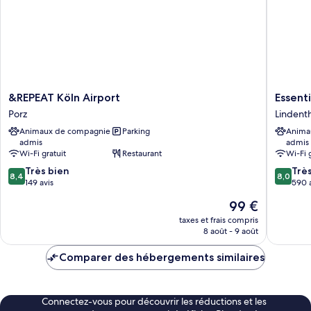
&REPEAT
Essentia
&REPEAT Köln Airport
Essenti
Köln
by
Porz
Lindenth
Airport
Dorint
Animaux de compagnie
Parking
Anima
Porz
Köln
admis
admis
-
Wi-Fi gratuit
Restaurant
Wi-Fi 
Junkers
8.4
8.0
Très bien
Lindenth
Trè
8,4
8,0
sur
sur
149 avis
590 
10,
10,
Le
99 €
Très
Très
nouveau
bien,
bien,
taxes et frais compris
prix
8 août - 9 août
149 avis
590 avis
est
de
Comparer des hébergements similaires
99 €
Connectez-vous pour découvrir les réductions et les