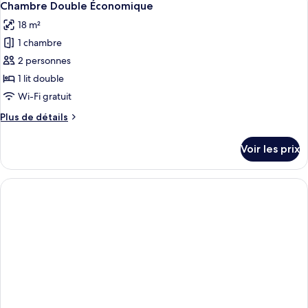
4
de
Chambre Double Économique
toutes
chambre
18 m²
Chambre
les
Double
1 chambre
photos
Supérieure
pour
2 personnes
ce
1 lit double
type
Wi-Fi gratuit
de
Plus
Plus de détails
chambre :
de
Chambre
détails
Voir les prix
sur
Double
le
Économique
type
de
chambre
Chambre
Double
Économique