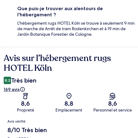
Que puis-je trouver aux alentours de
l'hébergement ?
L'hébergement rugs HOTEL Köln se trouve à seulement 9 min
de marche de Arrêt de tram Rodenkirchen et à 19 min de
Jardin Botanique Forestier de Cologne.
Avis sur l’hébergement rugs
Avis
HOTEL Köln
Très bien
8,2
169 avis
8,6
8,8
8,6
Propreté
Emplacement
Personnel et service
Avis
Avis vérifié
8/10 Très bien