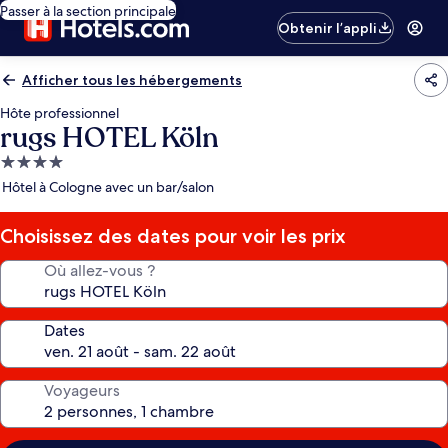
Passer à la section principale
Obtenir l’appli
Afficher tous les hébergements
Hôte professionnel
rugs HOTEL Köln
Hébergement
4.0 étoiles
Hôtel à Cologne avec un bar/salon
Choisissez des dates pour voir les prix
Où allez-vous ?
Dates
Voyageurs