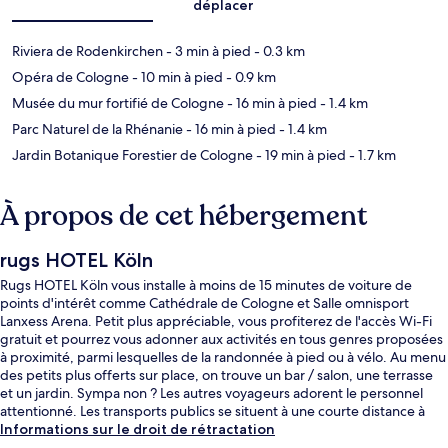
déplacer
Riviera de Rodenkirchen
- 3 min à pied
- 0.3 km
Opéra de Cologne
- 10 min à pied
- 0.9 km
Musée du mur fortifié de Cologne
- 16 min à pied
- 1.4 km
Parc Naturel de la Rhénanie
- 16 min à pied
- 1.4 km
Jardin Botanique Forestier de Cologne
- 19 min à pied
- 1.7 km
À propos de cet hébergement
rugs HOTEL Köln
Rugs HOTEL Köln vous installe à moins de 15 minutes de voiture de
points d'intérêt comme Cathédrale de Cologne et Salle omnisport
Lanxess Arena. Petit plus appréciable, vous profiterez de l'accès Wi-Fi
gratuit et pourrez vous adonner aux activités en tous genres proposées
à proximité, parmi lesquelles de la randonnée à pied ou à vélo. Au menu
des petits plus offerts sur place, on trouve un bar / salon, une terrasse
et un jardin. Sympa non ? Les autres voyageurs adorent le personnel
attentionné. Les transports publics se situent à une courte distance à
pied : Arrêt de tram Rodenkirchen est à 9 min et Station de métro
Informations sur le droit de rétractation
Heinrich Lübke Ufer, à 11 min.