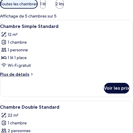
Filtres
Toutes les chambres
1 lit
2 lits
disponibles
pour
Affichage de 5 chambres sur 5
les
Afficher
Une chambre d’hôtel avec un lit, une c
11
Chambre Simple Standard
chambres
toutes
12 m²
les
1 chambre
photos
pour
1 personne
ce
1 lit 1 place
type
Wi-Fi gratuit
de
Plus
Plus de détails
chambre :
de
Chambre
détails
Voir les prix
sur
Simple
le
Standard
type
Afficher
Une chambre d’hôtel moderne dotée d’un
13
de
Chambre Double Standard
toutes
chambre
22 m²
Chambre
les
Simple
1 chambre
photos
Standard
pour
2 personnes