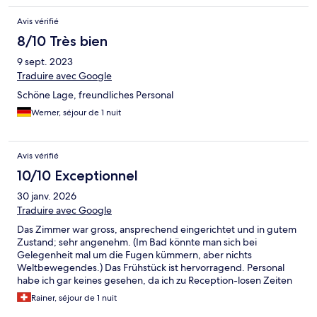
Avis vérifié
8/10 Très bien
9 sept. 2023
Traduire avec Google
Schöne Lage, freundliches Personal
Werner, séjour de 1 nuit
Avis vérifié
10/10 Exceptionnel
30 janv. 2026
Traduire avec Google
Das Zimmer war gross, ansprechend eingerichtet und in gutem
Zustand; sehr angenehm. (Im Bad könnte man sich bei
Gelegenheit mal um die Fugen kümmern, aber nichts
Weltbewegendes.) Das Frühstück ist hervorragend. Personal
habe ich gar keines gesehen, da ich zu Reception-losen Zeiten
an- und abgereist bin.
Rainer, séjour de 1 nuit