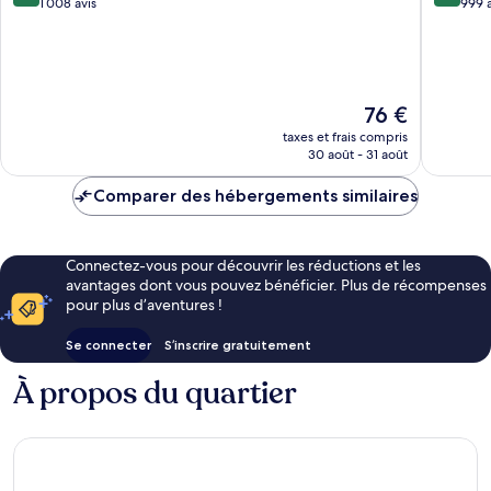
sur
sur
1 008 avis
999 a
10,
10,
Merveilleux,
Très
1 008 avis
bien,
999 avis
Le
76 €
nouveau
taxes et frais compris
prix
30 août - 31 août
est
de
Comparer des hébergements similaires
76 €
Connectez-vous pour découvrir les réductions et les
avantages dont vous pouvez bénéficier. Plus de récompenses
pour plus d’aventures !
Se connecter
S’inscrire gratuitement
À propos du quartier