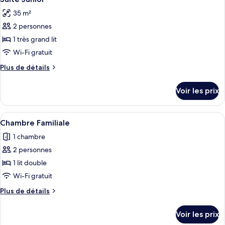
toutes
chambre
35 m²
Chambre
les
Exécutive
2 personnes
photos
pour
1 très grand lit
ce
Wi-Fi gratuit
type
Plus
Plus de détails
de
de
chambre :
détails
Voir les prix
sur
Suite
le
Junior
type
Afficher
Une chambre d’hôtel avec deux lits, un
14
de
Chambre Familiale
toutes
chambre
1 chambre
Suite
les
Junior
2 personnes
photos
pour
1 lit double
ce
Wi-Fi gratuit
type
Plus
Plus de détails
de
de
chambre :
détails
Voir les prix
sur
Chambre