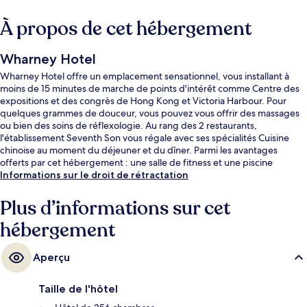
À propos de cet hébergement
Wharney Hotel
Wharney Hotel offre un emplacement sensationnel, vous installant à
moins de 15 minutes de marche de points d'intérêt comme Centre des
expositions et des congrès de Hong Kong et Victoria Harbour. Pour
quelques grammes de douceur, vous pouvez vous offrir des massages
ou bien des soins de réflexologie. Au rang des 2 restaurants,
l'établissement Seventh Son vous régale avec ses spécialités Cuisine
chinoise au moment du déjeuner et du dîner. Parmi les avantages
offerts par cet hébergement : une salle de fitness et une piscine
extérieure en saison. Les autres voyageurs aiment le fait que les
Informations sur le droit de rétractation
transports publics se trouvent à une courte distance de marche : Arrêt
de tram Gresson Street est à 3 minutes à pied et Arrêt de tram Fenwick
Plus d’informations sur cet
Street, à 3 minutes.
hébergement
Aperçu
Taille de l'hôtel