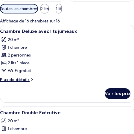
Filtres
Toutes les chambres
2 lits
1 lit
disponibles
pour
Affichage de 16 chambres sur 16
les
Afficher
Une chambre d’hôtel avec deux lits, un
7
Chambre Deluxe avec lits jumeaux
chambres
toutes
20 m²
les
1 chambre
photos
pour
2 personnes
ce
2 lits 1 place
type
Wi-Fi gratuit
de
Plus
Plus de détails
chambre :
de
Chambre
détails
Voir les prix
sur
Deluxe
le
avec
type
Afficher
Une chambre d’hôtel avec un lit, une té
lits
4
de
Chambre Double Exécutive
toutes
jumeaux
chambre
20 m²
Chambre
les
Deluxe
1 chambre
photos
avec