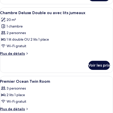
le
type
Afficher
Une chambre d’hôtel avec deux lits, un
4
de
Chambre Deluxe Double ou avec lits jumeaux
toutes
chambre
20 m²
Chambre
les
Exécutive
1 chambre
photos
pour
2 personnes
ce
1 lit double OU 2 lits 1 place
type
Wi-Fi gratuit
de
Plus
Plus de détails
chambre :
de
Chambre
détails
Voir les prix
sur
Deluxe
le
Double
type
Afficher
Coffres-forts dans les chambres, bure
ou
7
de
Premier Ocean Twin Room
toutes
avec
chambre
3 personnes
Chambre
les
lits
Deluxe
2 lits 1 place
photos
jumeaux
Double
pour
Wi-Fi gratuit
ou
ce
avec
Plus
Plus de détails
lits