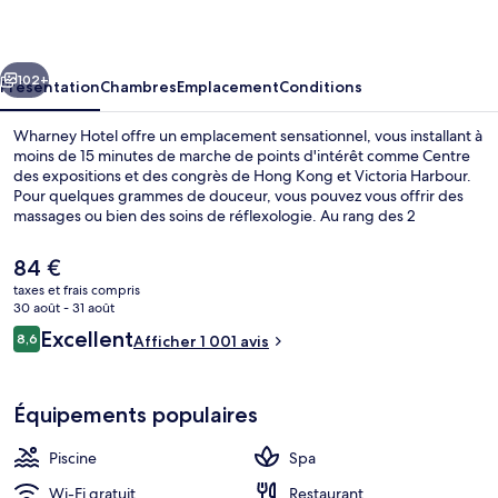
cédent
Suivant
102+
Présentation
Chambres
Emplacement
Conditions
Wharney Hotel offre un emplacement sensationnel, vous installant à
moins de 15 minutes de marche de points d'intérêt comme Centre
des expositions et des congrès de Hong Kong et Victoria Harbour.
Pour quelques grammes de douceur, vous pouvez vous offrir des
massages ou bien des soins de réflexologie. Au rang des 2
restaurants, l'établissement Seventh Son vous régale avec ses
spécialités Cuisine chinoise au moment du déjeuner et du dîner.
Le
84 €
Parmi les avantages offerts par cet hébergement : une salle de
prix
taxes et frais compris
fitness et une piscine extérieure en saison. Les autres voyageurs
actuel
30 août - 31 août
aiment le fait que les transports publics se trouvent à une courte
Extérieur
est
Avis
distance de marche : Arrêt de tram Gresson Street est à 3 minutes à
Excellent
8,6
Afficher 1 001 avis
de
8,6 sur 10
pied et Arrêt de tram Fenwick Street, à 3 minutes.
voyageurs
84 €.
Équipements populaires
Piscine
Spa
Wi-Fi gratuit
Restaurant