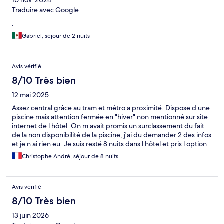
10 nov. 2024
Traduire avec Google
.
Gabriel, séjour de 2 nuits
Avis vérifié
8/10 Très bien
12 mai 2025
Assez central grâce au tram et métro a proximité. Dispose d une
piscine mais attention fermée en "hiver" non mentionné sur site
internet de l hôtel. On m avait promis un surclassement du fait
de la non disponibilité de la piscine, j'ai du demander 2 des infos
et je n ai rien eu. Je suis resté 8 nuits dans l hôtel et pris l option
petit déjeuner, un effort aurait pu être fait par la direction. De
Christophe André, séjour de 8 nuits
plus les noms de catégorie des chambres du site Expedia ne
correspondent pas à ceux de l hôtel. Au final j ai eu une chambre
Ocean (leur premier niveau je pense -mais confortable et bien
Avis vérifié
équipée) pour une chambre Exécutive réservée. Est ce bien la
même chose ? Je doute... Petit déjeuner correct, assez orienté
8/10 Très bien
asiatique, peu varié quand on y reste 9 jours.
13 juin 2026