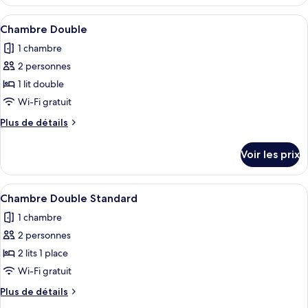
le
Familiale
type
Afficher
Une chambre d’hôtel avec un grand lit,
6
de
Chambre Double
toutes
chambre
1 chambre
Chambre
les
Familiale
2 personnes
photos
pour
1 lit double
ce
Wi-Fi gratuit
type
Plus
Plus de détails
de
de
chambre :
détails
Voir les prix
sur
Chambre
le
Double
type
Afficher
Une chambre d’hôtel avec deux lits, un
5
de
Chambre Double Standard
toutes
chambre
1 chambre
Chambre
les
Double
2 personnes
photos
pour
2 lits 1 place
ce
Wi-Fi gratuit
type
Plus
Plus de détails
de
de