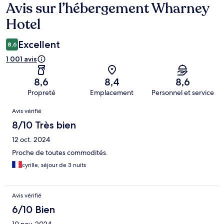
Avis sur l’hébergement Wharney
Avis
Hotel
Excellent
8,6
1 001 avis
8,6
8,4
8,6
Propreté
Emplacement
Personnel et service
Avis
Avis vérifié
8/10 Très bien
12 oct. 2024
Proche de toutes commodités.
cyrille, séjour de 3 nuits
Avis vérifié
6/10 Bien