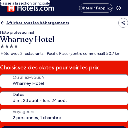
Passer à la section principale
Obtenir l’appli
Afficher tous les hébergements
Hôte professionnel
Wharney Hotel
Hébergement
4.0 étoiles
Hôtel avec 2 restaurants - Pacific Place (centre commercial) à 0,7 km
Choisissez des dates pour voir les prix
Où allez-vous ?
Dates
Voyageurs