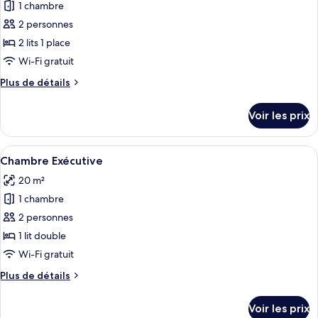
1 chambre
Chambre
les
Premium
2 personnes
photos
avec
pour
2 lits 1 place
lits
ce
jumeaux
Wi-Fi gratuit
type
Plus
Plus de détails
de
de
chambre :
détails
Voir les prix
sur
Chambre
le
Double
type
Afficher
Une chambre d’hôtel moderne avec un g
«
6
de
Chambre Exécutive
toutes
chambre
Premier
20 m²
Chambre
les
»
Double
1 chambre
photos
«
pour
2 personnes
Premier
ce
»
1 lit double
type
Wi-Fi gratuit
de
Plus
Plus de détails
chambre :
de
Chambre
détails
Voir les prix
sur
Exécutive