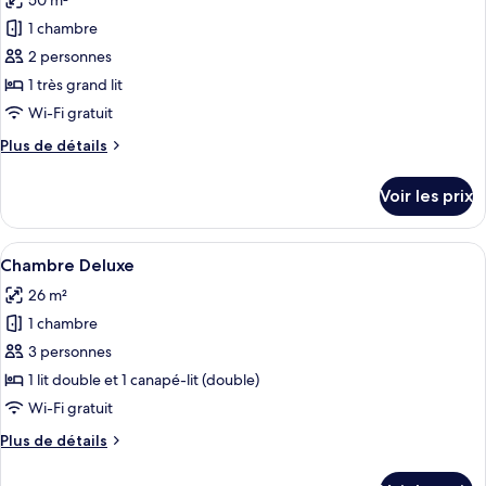
50 m²
photos
lits
pour
1 chambre
jumeaux
ce
2 personnes
type
1 très grand lit
de
Wi-Fi gratuit
chambre :
Plus
Plus de détails
Suite
de
Deluxe,
détails
Voir les prix
1
sur
le
très
type
Afficher
Une chambre d’hôtel avec un grand lit,
grand
7
de
Chambre Deluxe
toutes
lit,
chambre
26 m²
Suite
les
vue
Deluxe,
1 chambre
photos
établissement
1
pour
3 personnes
très
ce
grand
1 lit double et 1 canapé-lit (double)
lit,
type
Wi-Fi gratuit
vue
de
établissement
Plus
Plus de détails
chambre :
de
Chambre
détails