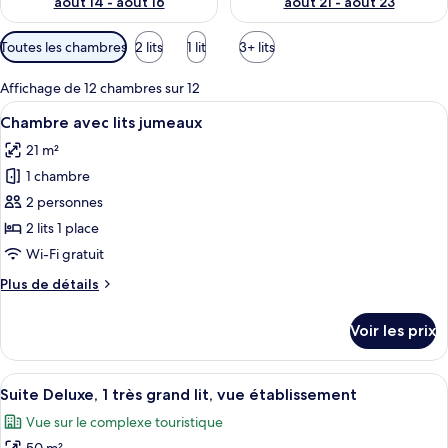
août 14 - août 16
août 21 - août 23
Filtres
Toutes les chambres
2 lits
1 lit
3+ lits
disponibles
pour
Affichage de 12 chambres sur 12
les
Afficher
Une chambre d’hôtel avec deux lits, un
5
Chambre avec lits jumeaux
chambres
toutes
21 m²
les
1 chambre
photos
pour
2 personnes
ce
2 lits 1 place
type
Wi-Fi gratuit
de
Plus
Plus de détails
chambre :
de
Chambre
détails
Voir les prix
sur
avec
le
lits
type
Afficher
Une chambre d’hôtel avec un grand lit,
jumeaux
11
de
Suite Deluxe, 1 très grand lit, vue établissement
toutes
chambre
Vue sur le complexe touristique
Chambre
les
avec