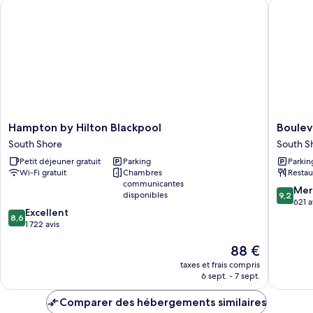
Hampton by Hilton Blackpool
Boulevar
Chambre
Hampton
Bouleva
Hampton by Hilton Blackpool
Boulev
by
Hotel
South Shore
South S
Hilton
South
Petit déjeuner gratuit
Parking
Parkin
Blackpool
Shore
Wi-Fi gratuit
Chambres
Restau
South
communicantes
Shore
9.2
Mer
disponibles
9,2
sur
621 a
8.6
Excellent
10,
8,6
sur
1 722 avis
Merveill
10,
621 avis
Le
88 €
Excellent,
nouveau
1 722 avis
taxes et frais compris
prix
6 sept. - 7 sept.
est
de
Comparer des hébergements similaires
88 €