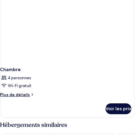
with
Deluxe
Sofa
Double
Bed
with
Sofa
Bed
Chambre
4 personnes
Wi-Fi gratuit
Plus
Plus de détails
de
détails
Voir les prix
sur
le
type
Hébergements similaires
de
chambre