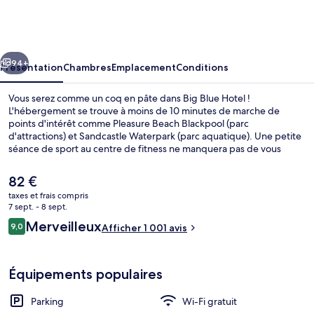
Blue
Hotel
cédent
Suivant
94+
Présentation
Chambres
Emplacement
Conditions
Vous serez comme un coq en pâte dans Big Blue Hotel !
L'hébergement se trouve à moins de 10 minutes de marche de
points d'intérêt comme Pleasure Beach Blackpool (parc
d'attractions) et Sandcastle Waterpark (parc aquatique). Une petite
séance de sport au centre de fitness ne manquera pas de vous
ouvrir l'appétit avant d'aller déguster le petit déjeuner ou le dîner à
l'établissement Blues Bar and Brasserie. Parmi les autres petits
Le
82 €
avantages de cet hébergement figurent un bar / salon et une
prix
taxes et frais compris
terrasse. Les autres voyageurs adorent le personnel attentionné et
actuel
7 sept. - 8 sept.
le petit déjeuner.
Réception
est
Avis
Merveilleux
9,0
Afficher 1 001 avis
de
9,0 sur 10
voyageurs
82 €.
Équipements populaires
Parking
Wi-Fi gratuit