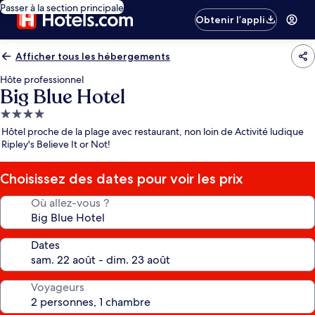
Passer à la section principale
Obtenir l’appli
Afficher tous les hébergements
Hôte professionnel
Big Blue Hotel
Hébergement
4.0 étoiles
Hôtel proche de la plage avec restaurant, non loin de Activité ludique
Ripley's Believe It or Not!
Choisissez des dates pour voir les prix
Où allez-vous ?
Dates
Voyageurs