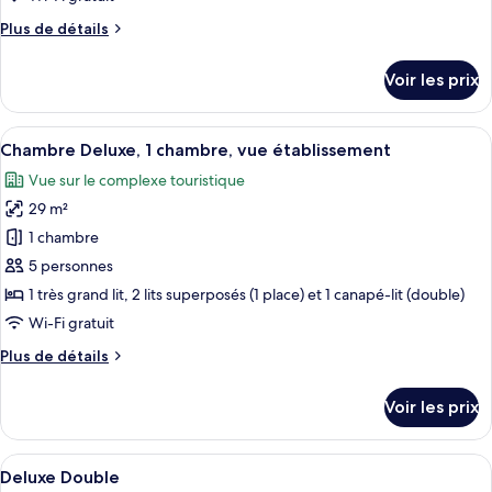
de
Plus
Plus de détails
chambre :
de
Chambre
détails
Voir les prix
sur
Double
le
Deluxe
type
Afficher
Une chambre avec un lit superposé, un
6
de
Chambre Deluxe, 1 chambre, vue établissement
toutes
chambre
Vue sur le complexe touristique
Chambre
les
Double
29 m²
photos
Deluxe
pour
1 chambre
ce
5 personnes
type
1 très grand lit, 2 lits superposés (1 place) et 1 canapé-lit (double)
de
Wi-Fi gratuit
chambre :
Plus
Plus de détails
Chambre
de
Deluxe,
détails
Voir les prix
1
sur
le
chambre,
type
Afficher
Une chambre d’hôtel avec un grand lit,
vue
6
de
Deluxe Double
toutes
établissement