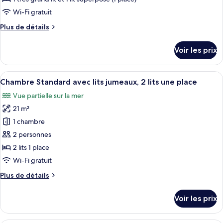
type
Wi-Fi gratuit
de
Plus
Plus de détails
chambre :
de
Chambre
détails
Voir les prix
sur
Familiale
le
(Bunk
type
Afficher
Une chambre d’hôtel avec deux lits, un
bed
7
de
Chambre Standard avec lits jumeaux, 2 lits une place
toutes
size
chambre
Vue partielle sur la mer
Chambre
les
5ft)
Familiale
21 m²
photos
(Bunk
pour
1 chambre
bed
ce
size
2 personnes
5ft)
type
2 lits 1 place
de
Wi-Fi gratuit
chambre :
Plus
Plus de détails
Chambre
de
Standard
détails
Voir les prix
avec
sur
le
lits
type