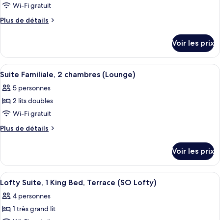
ce
Wi-Fi gratuit
type
Plus
Plus de détails
de
de
chambre :
détails
Voir les prix
sur
Chambre
le
Confort,
type
Afficher
Un salon moderne avec un canapé, une t
1
14
de
Suite Familiale, 2 chambres (Lounge)
toutes
chambre
très
5 personnes
Chambre
les
grand
Confort,
2 lits doubles
photos
lit
1
pour
Wi-Fi gratuit
très
ce
grand
Plus
Plus de détails
lit
type
de
détails
de
Voir les prix
sur
chambre :
le
Suite
type
Afficher
Lofty Suite, 1 King Bed, Terrace (SO Lo
10
Familiale,
de
Lofty Suite, 1 King Bed, Terrace (SO Lofty)
toutes
chambre
2
4 personnes
Suite
les
chambres
Familiale,
1 très grand lit
photos
(Lounge)
2