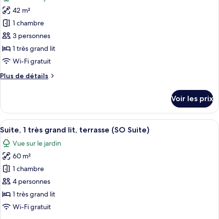
les
(SO
42 m²
photos
Cosy)
pour
1 chambre
ce
3 personnes
type
1 très grand lit
de
Wi-Fi gratuit
chambre :
Plus
Plus de détails
Studio,
de
1
détails
Voir les prix
très
sur
le
grand
type
Afficher
Une terrasse extérieure avec un canapé
lit,
17
de
Suite, 1 très grand lit, terrasse (SO Suite)
toutes
terrasse
chambre
Vue sur le jardin
Studio,
les
(SO
1
60 m²
photos
Studio)
très
pour
1 chambre
grand
ce
lit,
4 personnes
terrasse
type
1 très grand lit
(SO
de
Wi-Fi gratuit
Studio)
chambre :