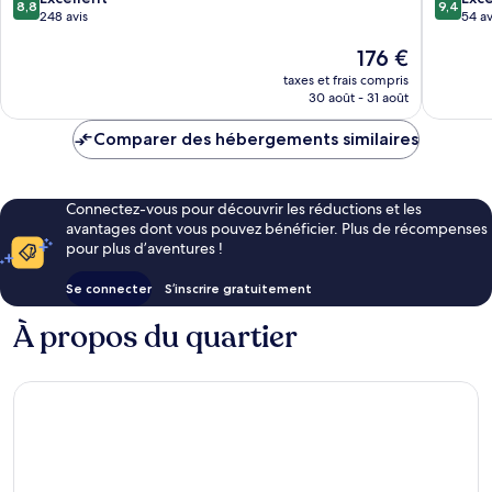
8,8
9,4
sur
sur
248 avis
Roque
54 av
10,
10,
Le
176 €
Excellent,
Exceptio
nouveau
248 avis
54 avis
taxes et frais compris
prix
30 août - 31 août
est
de
Comparer des hébergements similaires
176 €
Connectez-vous pour découvrir les réductions et les
avantages dont vous pouvez bénéficier. Plus de récompenses
pour plus d’aventures !
Se connecter
S’inscrire gratuitement
À propos du quartier