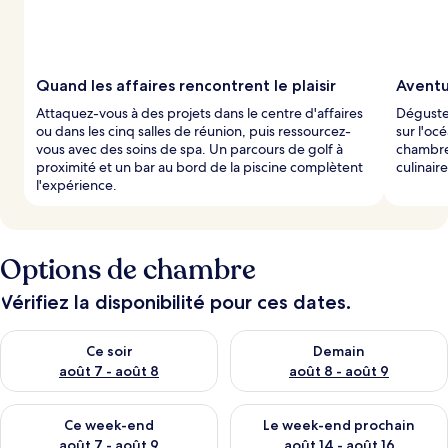
Quand les affaires rencontrent le plaisir
Aventu
Attaquez-vous à des projets dans le centre d'affaires
Dégustez
ou dans les cinq salles de réunion, puis ressourcez-
sur l'oc
vous avec des soins de spa. Un parcours de golf à
chambre
proximité et un bar au bord de la piscine complètent
culinair
l'expérience.
Options de chambre
Vérifiez la disponibilité pour ces dates.
Vérifier la disponibilité pour ce soir août 7 - août 8
Vérifier la disponibilité pour 
Ce soir
Demain
août 7 - août 8
août 8 - août 9
Vérifier la disponibilité pour ce week-end août 7 - août 9
Vérifier la disponibilité pour 
Ce week-end
Le week-end prochain
août 7 - août 9
août 14 - août 16