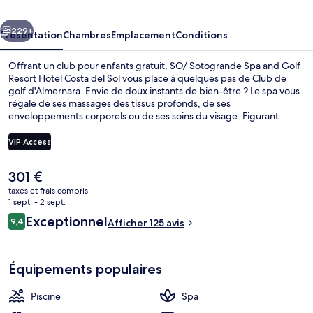
and
cédent
Suivant
Golf
229+
Présentation
Chambres
Emplacement
Conditions
Resort
Offrant un club pour enfants gratuit, SO/ Sotogrande Spa and Golf
Hotel
Resort Hotel Costa del Sol vous place à quelques pas de Club de
golf d'Almernara. Envie de doux instants de bien-être ? Le spa vous
Costa
régale de ses massages des tissus profonds, de ses
del
enveloppements corporels ou de ses soins du visage. Figurant
parmi les 3 restaurants, l'établissement Cortijo Santa María vous
Sol
ouvre ses portes pour le dîner et vous propose des spécialités
VIP Access
Cuisine locale. Cet hôtel de luxe abrite en outre 2 bars en bord de
piscine, une piscine couverte et un bar / salon.
Le
301 €
Bar de plage
prix
taxes et frais compris
actuel
1 sept. - 2 sept.
est
Avis
Exceptionnel
9,4
Afficher 125 avis
de
9,4 sur 10
voyageurs
301 €.
Équipements populaires
Piscine
Spa