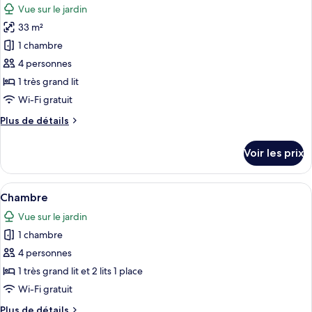
lits
Vue sur le jardin
Chambre
les
une
Confort
33 m²
photos
place,
avec
pour
1 chambre
terrasse
lits
ce
jumeaux,
(SO
4 personnes
2
type
Comfy)
1 très grand lit
lits
de
Wi-Fi gratuit
une
chambre :
place,
Plus
Plus de détails
Chambre
terrasse
de
(SO
Familiale,
détails
Comfy)
Voir les prix
1
sur
le
très
type
Afficher
Une salle de bain moderne avec deux g
grand
11
de
Chambre
toutes
lit,
chambre
Vue sur le jardin
Chambre
les
terrasse
Familiale,
1 chambre
photos
(SO
1
pour
Comfy)
4 personnes
très
ce
grand
1 très grand lit et 2 lits 1 place
lit,
type
Wi-Fi gratuit
terrasse
de
(SO
Plus
Plus de détails