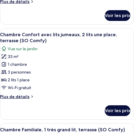
Plus
Plus de détails
Suite,
de
1
détails
Voir les prix
très
sur
le
grand
type
Afficher
Une chambre d’hôtel avec un grand lit,
lit,
13
de
Chambre Confort avec lits jumeaux, 2 lits une place,
toutes
terrasse
chambre
terrasse (SO Comfy)
Suite,
les
(SO
Vue sur le jardin
1
photos
Suite)
très
33 m²
pour
grand
1 chambre
ce
lit,
terrasse
type
3 personnes
(SO
de
2 lits 1 place
Suite)
chambre :
Wi-Fi gratuit
Chambre
Plus
Plus de détails
Confort
de
avec
détails
Voir les prix
sur
lits
le
jumeaux,
type
Afficher
Un jardin bien entretenu, avec un che
2
7
de
Chambre Familiale, 1 très grand lit, terrasse (SO Comfy)
toutes
chambre