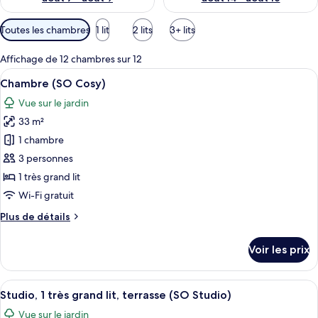
Filtres
Toutes les chambres
1 lit
2 lits
3+ lits
disponibles
pour
Affichage de 12 chambres sur 12
les
Afficher
Une chambre d’hôtel avec un lit, un ca
10
Chambre (SO Cosy)
chambres
toutes
Vue sur le jardin
les
33 m²
photos
pour
1 chambre
ce
3 personnes
type
1 très grand lit
de
Wi-Fi gratuit
chambre :
Plus
Plus de détails
Chambre
de
(SO
détails
Voir les prix
Cosy)
sur
le
type
Afficher
Studio, 1 très grand lit, terrasse (SO S
13
de
Studio, 1 très grand lit, terrasse (SO Studio)
toutes
chambre
Vue sur le jardin
Chambre