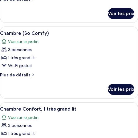
chambre :
Comfy)
de
Chambre
détails
Voir les prix
sur
le
type
Afficher
Une chambre d’hôtel avec deux lits, u
13
de
Chambre (So Comfy)
toutes
chambre
Vue sur le jardin
Chambre
les
3 personnes
photos
pour
1 très grand lit
ce
Wi-Fi gratuit
type
Plus
Plus de détails
de
de
chambre :
détails
Voir les prix
sur
Chambre
le
(So
type
Afficher
Une cour avec un bassin, des palmiers e
Comfy)
12
de
Chambre Confort, 1 très grand lit
toutes
chambre
Vue sur le jardin
Chambre
les
(So
3 personnes
photos
Comfy)
pour
1 très grand lit