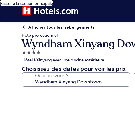
Passer à la section principale
Afficher tous les hébergements
Hôte professionnel
Wyndham Xinyang Do
Hébergement
4.0 étoiles
Hôtel à Xinyang avec une piscine extérieure
Choisissez des dates pour voir les prix
Où allez-vous ?
Galerie
photos
de
l’hébergement
Wyndham