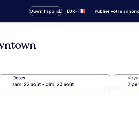
•
Ouvrir l’appli
EUR
Publier votre annon
wntown
Dates
Voya