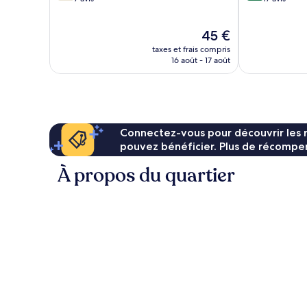
10,
10,
Bien,
Excellent,
Le
45 €
7 avis
17 avis
nouveau
taxes et frais compris
prix
16 août - 17 août
est
de
45 €
Connectez-vous pour découvrir les 
pouvez bénéficier. Plus de récompen
À propos du quartier