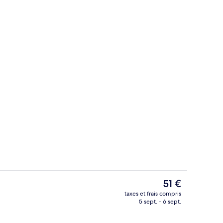
ieure
Bar (sur place)
Le
51 €
prix
taxes et frais compris
actuel
5 sept. - 6 sept.
Restauration
est
de