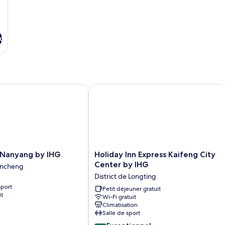
très
1
li
1
très
lit
grand
u
grand
u
lit,
p
lit,
pl
x
non-
f
non-
fu
fumeurs
fumeurs
Nanyang by IHG
Holiday Inn Express Kaifeng City Cen
Holiday
n Nanyang by IHG
Holiday Inn Express Kaifeng City
Inn
Center by IHG
ancheng
Express
District de Longting
Kaifeng
oport
City
Petit déjeuner gratuit
it
Wi-Fi gratuit
Center
Climatisation
by
Salle de sport
IHG