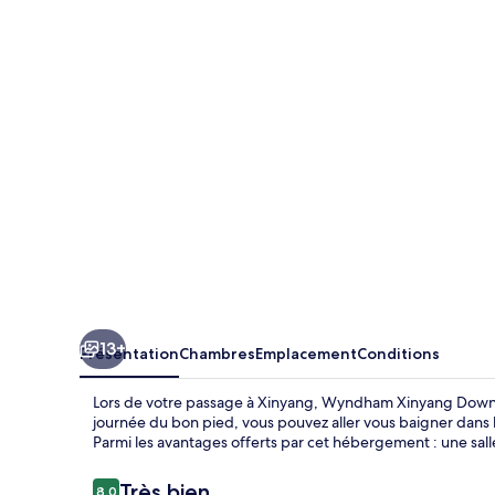
Xinyang
Downtown
13+
Présentation
Chambres
Emplacement
Conditions
Lors de votre passage à Xinyang, Wyndham Xinyang Downt
journée du bon pied, vous pouvez aller vous baigner dans 
Parmi les avantages offerts par cet hébergement : une salle
Avis
Très bien
8,0