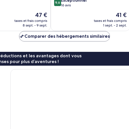
9.6
District
Exceptionnel
9,6
sur
de
16 avis
10,
Longting
Le
Le
47 €
41 €
Exceptionnel,
nouveau
nouvea
16 avis
taxes et frais compris
taxes et frais compris
prix
prix
8 sept. - 9 sept.
1 sept. - 2 sept.
est
est
de
de
Comparer des hébergements similaires
47 €
41 €
réductions et les avantages dont vous
ses pour plus d’aventures !